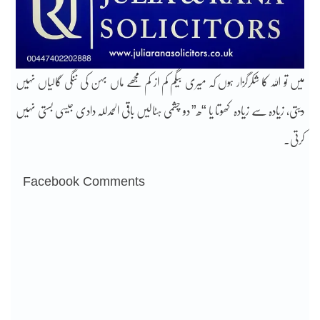
میں تو اللہ کا شکرگزار ہوں کہ میری بیگم کم از کم مجھے ماں بہن کی ننگی گالیاں نہیں
دیتی، زیادہ سے زیادہ کھوتا یا “ھ” دو چشمی ہٹالیں باقی الحمدللہ دادی جیسی بستی نہیں
کرتی۔
Facebook Comments