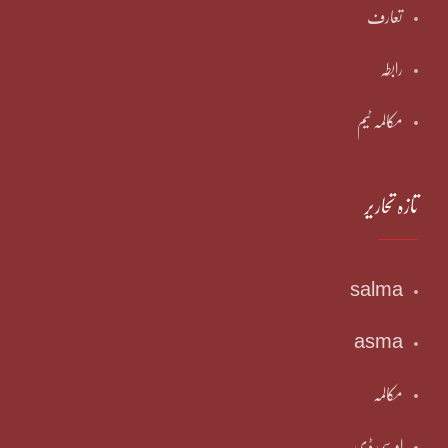
تعارف
رابطہ
مکالمہ ٹیم
تازہ تحاریر
salma
asma
مکالمہ
او سی ڈی