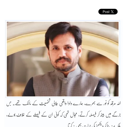
اللہ مرقد کو نور سے بھرے، ہمارے دادا واقعی جلالی شخصیت کے مالک تھے۔ جس
جرگے میں بیٹھ کر فیصلہ کرتے، مجال تھی کہ کوئی ان کے فیصلے کے خلاف بولے،
بلکہ منہ بنا کر دیکھنے کی جرات بھی نہ کرتا۔