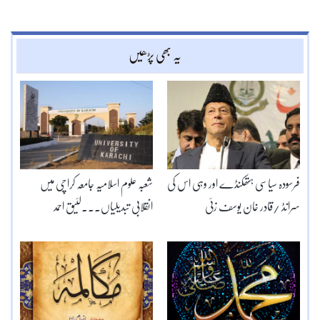
یہ بھی پڑھیں
فرسودہ سیاسی ہتھکنڈے اور وہی اس کی
شعبہ علوم اسلامیہ جامعہ کراچی میں
سرانڈ /قادر خان یوسف زئی
انقلابی تبدیلیاں۔۔۔لئیق احمد