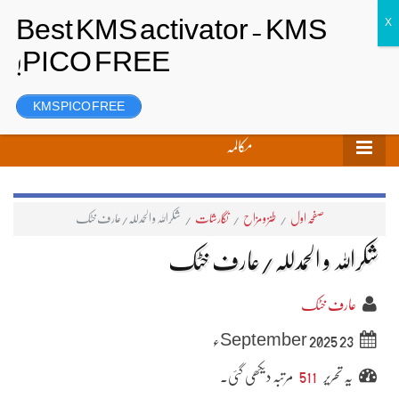
تحریر بھیجیں
لاگ ان
رجسٹر
KMS PICO FREE
مکالمہ
صفحہ اول
/
طنز و مزاح
/
نگارشات
/
شکراللہ و الحمدللہ/عارف خٹک
شکراللہ و الحمدللہ/عارف خٹک
عارف خٹک
23 September 2025ء
یہ تحریر
511
مرتبہ دیکھی گئی۔