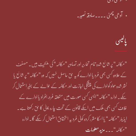
آدھی چھٹی ۔۔۔۔صادقہ نصیر۔
پالیسی
”مکالمہ“ پر شائع شدہ تمام تحاریر اور تصاویر ”مکالمہ“ کی ملکیت ہیں۔ مصنف
کے علاوہ کسی بھی فرد یا ادارے کو یہ حق حاصل نہیں کہ وہ ”مکالمہ“ پر شائع یا
نشر شدہ مواد کو ادارے کی پیشگی اجازت اور مکالمہ کے حوالے کے بغیر استعمال کر
سکے۔ ادارہ ”مکالمہ“ ایسی کسی صورت میں متعلقہ فرد، افراد یا ادارے کے
خلاف کسی بھی ملک میں اسکے قانون کے تحت چارہ جوئی کا حق رکھتا ہے۔
ایڈیٹر ”مکالمہ“ یا اسکا مقرر کردہ کوئی فرد یہ استحقاق استعمال کر سکے گا۔ ادارہ
”مکالمہ“۔۔۔
مزید معلومات