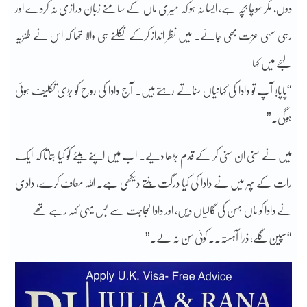
دوں، مگر سوچا بچہ ہے، ایسا نہ ہو کہ میری ماں کے سامنے زبان درازی نہ کردے اور
رہی سہی عزت بھی جائے۔ میں نظر انداز کرکے نکلنے ہی والا تھا کہ اس نے طنزیہ
لہجے میں کہا
“پاپا! آپ تو دادا کی کہانیاں سناتے رہتے ہیں۔ آج دادا کی روح کو بڑی تکلیف ہوئی
ہوگی۔”
میں نے سنی ان سنی کر کے قدم بڑھا دیے۔ اب میں اپنے بیٹے کو کیا بتاتا کہ ایک
رات کے پہر میں نے دادا کی کیا درگت بنتے دیکھی ہے۔ اللہ معاف کرے، دادی
نے دادا کو ماں بہن کی گالیاں دیں، اور دادا لجاجت سے بس یہی کہہ رہے تھے
“سپین گلے، ذرا آہستہ۔۔ کوئی سن نہ لے۔”