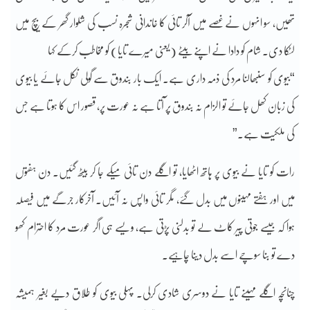
تھیں، سو انہوں نے غصے میں آکر تائی کا خاندانی شجرہ نسب کی شلوار گھر کے بیچ میں
لٹکا دی۔ شام کو دادا نے اپنے بیٹے (یعنی میرے تایا) کو مخاطب کرکے کہا
“بیوی کو سنبھالنا مرد کی ذمہ داری ہے۔ ایک بار بندوق سے گولی نکل جائے یا بیوی
کی زبان کھل جائے تو الزام نہ بندوق پر آتا ہے نہ عورت پر، قصور اس کا ہوتا ہے جس
کی ملکیت ہے۔”
رات کو تایا نے بیوی پر ہاتھ اٹھایا، تو اگلے دن تائی میکے جا کر بیٹھ گئیں۔ دن ہفتوں
میں اور ہفتے مہینوں میں بدل گئے، مگر تائی واپس نہ آئیں۔ آخرکار جرگے میں فیصلہ
ہوا کہ جیسے جوتی پیر کاٹ لے تو بدلنی پڑتی ہے، ویسے ہی اگر عورت مرد کا احترام کھو
دے تو بنا سوچے اسے بدل دینا چاہیے۔
چنانچہ اگلے مہینے تایا نے دوسری شادی کرلی۔ پہلی بیوی کو طلاق دیے بغیر ہمیشہ