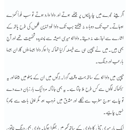
اگر بیٹے حجرے میں چارپائیوں پر بیٹھے ہوتے اور دادا وارد ہوتے تو سب فوراً کھڑے
ہوجاتے۔ تب تک دوبارہ نہ بیٹھتے جب تک دادا خود انڈین فلموں کی طرح ہاتھ کے
اشارے سے اجازت نہ دیتے۔ دادا ابو میری ہمیشہ سے پسندیدہ شخصیت تھے اور آج
بھی ہیں۔ میں نے بچپن ہی سے فیصلہ کرلیا تھا کہ بڑا ہوکر دادا جیسا بنوں گا، ان جیسا
بارعب اور دبنگ۔
بچپن میں دادا ابو کے ساتھ بہت وقت گزرا۔ جرگوں میں ان کے پہلو میں بیٹھا اور یہ
سیکھا کہ لوگوں سے کس طرح ملا جاتا ہے۔ یہ بھی جانا کہ مرد ایک بار زبان دے دے
تو چاہے سورج مغرب سے نکلے اور مشرق میں غروب ہو، مگر اپنی بات سے پھرنا
نہیں چاہیے۔
ایک بار میری تائی کا دادی کے ساتھ گھر میں جھگڑا ہوگیا۔ دادی بھی دبنگ خاتون