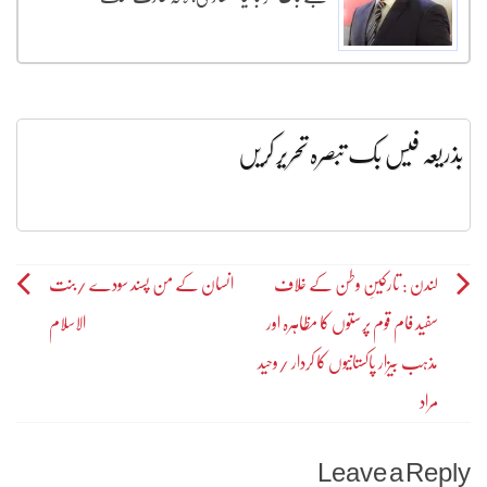
بذریعہ فیس بک تبصرہ تحریر کریں
Post
لندن : تارکینِ وطن کے خلاف
انسان کے من پسند سودے /بنت
سفید فام قوم پرستوں کا مظاہرہ اور
الاسلام
navigation
مذہب بیزار پاکستانیوں کا کردار /وحید
مراد
Leave a Reply