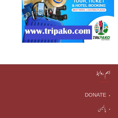
اہم روابط
DONATE
پالیسی