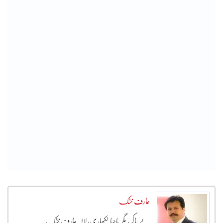
عارف خٹک
بے باک مگر باحیا لکھاری، لالہ عارف خٹک