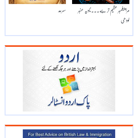
مرا پیغمبر عظیم تر ہے۔۔۔نادیہ عنبر
سرحد
لودھی