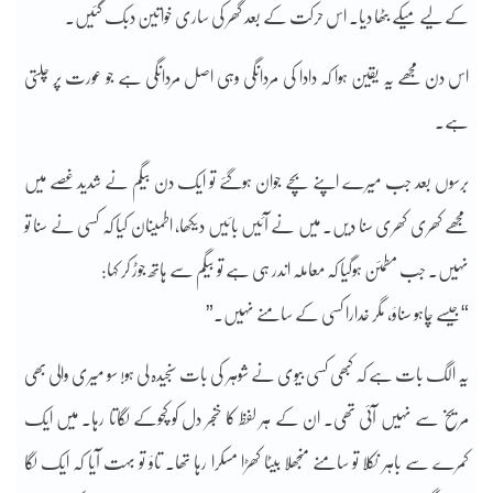
کے لیے میکے بٹھا دیا۔ اس حرکت کے بعد گھر کی ساری خواتین دبک گئیں۔
اس دن مجھے یہ یقین ہوا کہ دادا کی مردانگی وہی اصل مردانگی ہے جو عورت پر چلتی
ہے۔
برسوں بعد جب میرے اپنے بچے جوان ہوگئے تو ایک دن بیگم نے شدید غصے میں
مجھے کھری کھری سنا دیں۔ میں نے آئیں بائیں دیکھا، اطمینان کیا کہ کسی نے سنا تو
نہیں۔ جب مطمئن ہوگیا کہ معاملہ اندر ہی ہے تو بیگم سے ہاتھ جوڑ کر کہا:
“جیسے چاہو سناؤ، مگر خدارا کسی کے سامنے نہیں۔”
یہ الگ بات ہے کہ کبھی کسی بیوی نے شوہر کی بات سنجیدہ لی ہو! سو میری والی بھی
مریخ سے نہیں آئی تھی۔ ان کے ہر لفظ کا خنجر دل کو کچوکے لگاتا رہا۔ میں ایک
کمرے سے باہر نکلا تو سامنے منجھلا بیٹا کھڑا مسکرا رہا تھا۔ تاؤ تو بہت آیا کہ ایک لگا