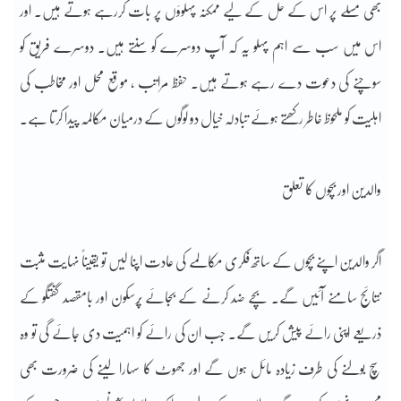
بھی مسلے پر اس کے حل کے لیے ممکنہ پہلوؤں پر بات کررہے ہوتے ہیں۔ اور
اس میں سب سے اہم پہلو یہ کہ آپ دوسرے کو سنتے ہیں۔ دوسرے فریق کو
سوچنے کی دعوت دے رہے ہوتے ہیں۔ حفظ مراتب ، موقع محل اور مخاطب کی
اہلیت کو ملحوظ خاطر رکھتے ہوئے تبادلہ خیال دو لوگوں کے درمیان مکالمہ پیدا کرتا ہے۔
‎اگر والدین اپنے بچوں کے ساتھ فکری مکالمے کی عادت اپنا لیں تو یقیناً نہایت مثبت
نتائج سامنے آئیں گے۔ بچے ضد کرنے کے بجائے پُرسکون اور بامقصد گفتگو کے
ذریعے اپنی رائے پیش کریں گے۔ جب ان کی رائے کو اہمیت دی جائے گی تو وہ
سچ بولنے کی طرف زیادہ مائل ہوں گے اور جھوٹ کا سہارا لینے کی ضرورت بھی