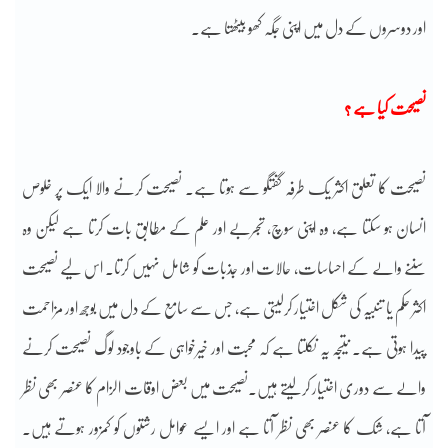
اور دوسروں کے دل میں اپنی جگہ کھو بیٹھتا ہے۔
نصیحت کیا ہے ؟
‎نصیحت کا تعلق اکثر یک طرفہ گفتگو سے ہوتا ہے۔ نصیحت کرنے والا ایک پر خلوص
انسان ہو سکتا ہے، وہ اپنی سوچ، تجربے اور علم کے مطابق بات کرتا ہے لیکن وہ
سننے والے کے احساسات، حالات اور جذبات کو شامل نہیں کرتا۔ اس لیے نصیحت
اکثر حکم یا تنبیہ کی شکل اختیار کرلیتی ہے، جس سے سامع کے دل میں بوجھ اور مزاحمت
پیدا ہوتی ہے۔ نتیجہ یہ نکلتا ہے کہ محبت اور خیرخواہی کے باوجود لوگ نصیحت کرنے
والے سے دوری اختیار کرلیتے ہیں۔نصیحت میں بعض اوقات الزام کا عنصر بھی نظر
آتا ہے، شک کا عنصر بھی نظر آتا ہے اور ایسے عوامل رشتوں کو کمزور ہوتے ہیں۔