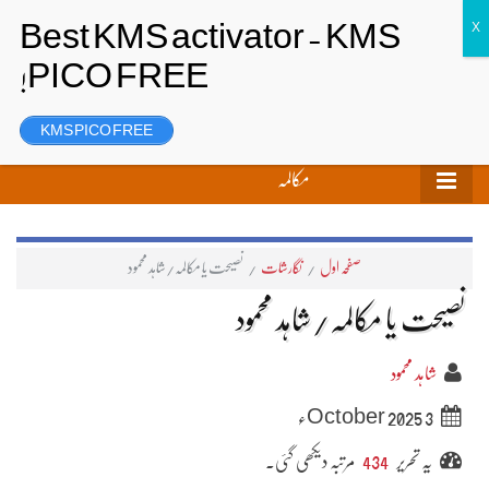
تحریر بھیجیں
لاگ ان
رجسٹر
KMS PICO FREE
مکالمہ
صفحہ اول
/
نگارشات
/
نصیحت یا مکالمہ/شاہد محمود
نصیحت یا مکالمہ/شاہد محمود
شاہد محمود
3 October 2025ء
یہ تحریر
434
مرتبہ دیکھی گئی۔