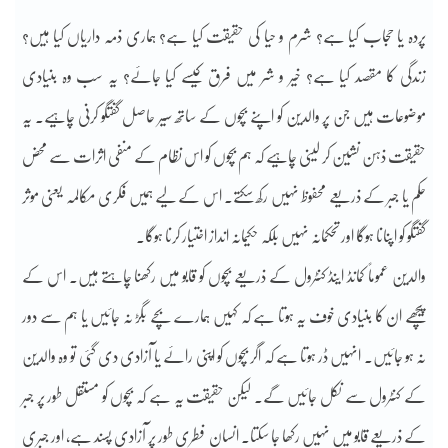
‎پردہ یا حجاب کیا ہے؟ شرم و حیا کی حقیقت کیا ہے؟ ہماری ذمہ داریاں کیا ہیں؟
زندگی کا مقصد کیا ہے؟ خیر و شر میں فرق کیسے کیا جائے؟ یہ سب وہ بنیادی
موضوعات ہیں جن پر والدین کو اپنے بچوں کے ساتھ سیر حاصل گفتگو کرنی چاہیے۔ یہ
حقیقت ذہن نشین کر لینی چاہیے کہ ہم بچوں کو اس نظام کے منفی اثرات سے محض
حکم یا جبر کے ذریعے محفوظ نہیں رکھ سکتے۔ اس کے لیے ہمیں فکری مکالمہ یعنی موثر
گفتگو کو اپنانا ہوگا اور تحکمانہ نہیں بلکہ حکیمانہ انداز اختیار کرنا ہوگا۔
‎والدین عموماً کمانڈ اینڈ کنٹرول کے ذریعے بچوں کو قابو میں رکھنا چاہتے ہیں۔ اس کے
پیچھے ان کا بنیادی خوف یہ ہوتا ہے کہ کہیں ہمارے بچے بگڑ نہ جائیں یا ہم سے دور
نہ ہو جائیں۔ انہیں ڈر ہوتا ہے کہ اگر بچوں کو اپنی رائے یا آزادی دی گئی تو وہ والدین
کے کنٹرول سے نکل جائیں گے۔ لیکن حقیقت یہ ہے کہ بچوں کو مستقل طور پر جبر
کے ذریعے قابو میں نہیں رکھا جا سکتا۔ انسان فطری طور پر آزادی پسند ہے، اور جبری