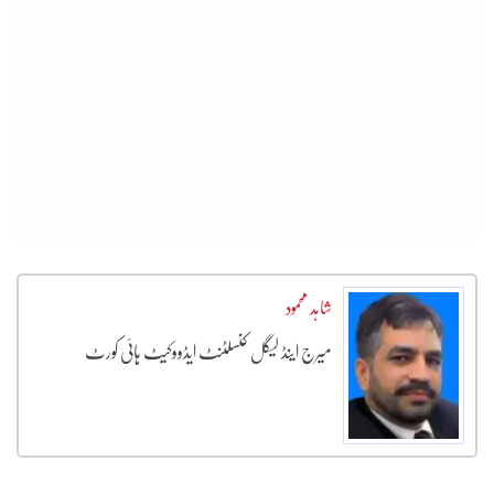
شاہد محمود
میرج اینڈ لیگل کنسلٹنٹ ایڈووکیٹ ہائی کورٹ