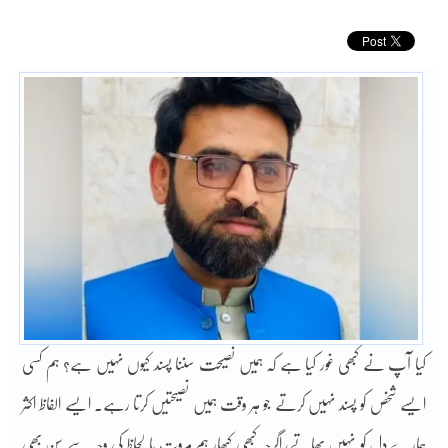
کیا آپ نے کبھی غور کیا ہے کہ ہمیں نصیحت سننا پسند کیوں نہیں ہے؟ ہم کسی
ایسے شخص کو پسند نہیں کرتے جو ہر وقت ہمیں نصیحتیں کرتا رہے۔ ایسے الفاظ اکثر
ہمارے دل کو نہیں بھاتے، اگرچہ کبھی کبھار ہم مروت یا لحاظ کی وجہ سے سن بھی