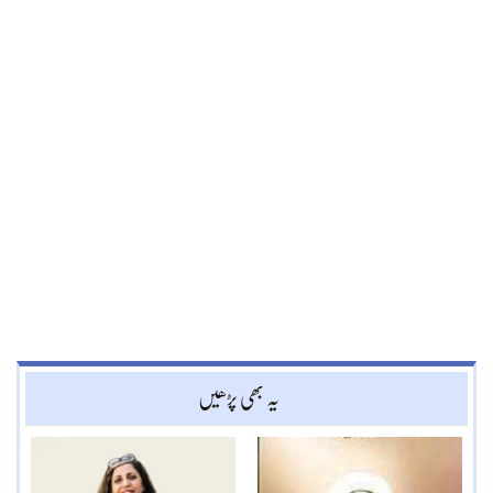
یہ بھی پڑھیں