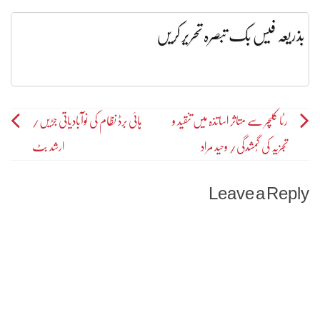
بذریعہ فیس بک تبصرہ تحریر کریں
Post
رٹا کلچر سے متاثر اساتذہ میں تنقید و
ہائی برڈ نظام کی نوآبادیاتی جڑیں/
تجزیہ کی گُمشدگی/ وحید مراد
ارشد بٹ
navigation
Leave a Reply