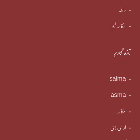
رابطہ
مکالمہ ٹیم
تازہ تحاریر
salma
asma
مکالمہ
او سی ڈی