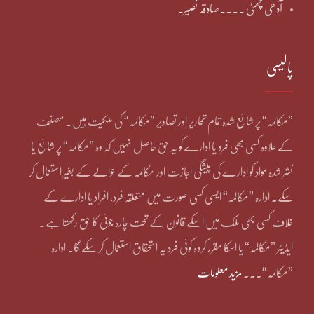
آدھی چھٹی ۔۔۔۔صادقہ نصیر۔
پالیسی
”مکالمہ“ پر شائع شدہ تمام تحاریر اور تصاویر ”مکالمہ“ کی ملکیت ہیں۔ مصنف
کے علاوہ کسی بھی فرد یا ادارے کو یہ حق حاصل نہیں کہ وہ ”مکالمہ“ پر شائع یا
نشر شدہ مواد کو ادارے کی پیشگی اجازت اور مکالمہ کے حوالے کے بغیر استعمال کر
سکے۔ ادارہ ”مکالمہ“ ایسی کسی صورت میں متعلقہ فرد، افراد یا ادارے کے
خلاف کسی بھی ملک میں اسکے قانون کے تحت چارہ جوئی کا حق رکھتا ہے۔
ایڈیٹر ”مکالمہ“ یا اسکا مقرر کردہ کوئی فرد یہ استحقاق استعمال کر سکے گا۔ ادارہ
”مکالمہ“۔۔۔
مزید معلومات