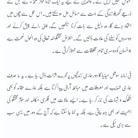
محسوس نہیں کریں گے۔ والدین کے لیے یہ ایک ایسا مؤثر نسخہء ہے جس کے
ذریعے گھریلو زندگی کے بہت سے مسائل حل ہو سکتے ہیں۔ اس عمل سے بچوں میں
اعتماد بڑھے گا، وہ دلیل سے بات کرنا سیکھیں گے، اپنی رائے پیش کرنے اور
دوسروں کو سننے کی عادت ڈالیں گے۔ الغرض گفتگو اللہ تعالیٰ کی وہ انمول نعمت ہے
جو انسان کو دوسری تمام مخلوقات سے ممتاز کرتی ہے۔
‎فی زمانہ سوشل میڈیا کا دور ہماری زندگیوں پر گہرے اثرات ڈال رہا ہے۔ یہ نہ صرف
ہماری تہذیب اور معروفات میں مبالغہ آرائی پیدا کرتا ہے بلکہ ہمارے عقائد کو بھی
شکوک و شبہات کی نذر کر رہا ہے۔ ایسے حالات میں فکری مکالمہ اور مؤثر گفتگو کی
اہمیت اور بھی بڑھ جاتی ہے، بلکہ یہ کہا جا سکتا ہے کہ آج کے دور میں یہی سب
سے بڑی نیکی ہے۔