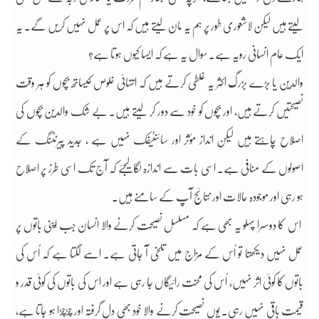
لیتے ہیں لیکن لاشعوری طور پر ہم یہ مان لیتے ہیں کہ اس پر عمل نہیں کریں گے۔ یہ
ایک عام انسانی رویہ ہے۔ سوال یہ ہے کہ ایسا کیوں ہوتا ہے؟
‎والدین یا بڑے بزرگ اکثر یہ غلطی کرتے ہیں کہ انتہائی خلوص کیساتھ بچوں کو ہر وقت
نصیحتیں کرتے ہیں، اور بچوں کو خود سے دور کر لیتے ہیں۔ بے شک والدین بچوں کی
اصلاح چاہتے ہیں لیکن انداز مؤثر اور سائنٹیفک نہیں ہے ، جدید پیرنٹنگ کے
اصولوں کے منافی ہے۔ اسی بات سے اندازہ لگا لیجئے کہ آج تک اسی طرز پر اصلاح
ہو رہی اور موجودہ حالات اور نتائج آپ کے سامنے ہیں۔
‎ اس کا دوسرا پہلو یہ بھی ہے کہ مسلسل نصیحت کرنے والا انسان جب اپنی باتوں پر
عمل نہیں دیکھتا تو اُس کے مزاج میں تلخی آ جاتی ہے۔ اسے لگتا ہے کہ اُس کی
باتوں کا کوئی اثر نہیں، اُس کی محنت رائیگاں جا رہی ہے اور اس کی باتوں کی کوئی قدر و
قیمت باقی نہیں رہی۔ یوں نصیحت کرنے والا خود بھی دل گرفتہ اور چڑچڑا ہو جاتا ہے،