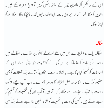
اس کے بر عکس اگر والدین بچوں کے ساتھ ڈسکس کریں تو نتائج بہتر ہو سکتے ہیں۔
والدین کو مکالمے کے ذریعے اپنی بات ، اپنا موقف بچوں تک پہنچانا ہوگا۔ مکالمے کو
اپنانا ہوگا۔
مکالمہ
‎ مکالمہ ایک ایسا طریقہ ہے جس میں سننے اور بولنے کا توازن ہوتا ہے۔ مکالمے میں
دوسرے کی بات کو سنا جاتا ہے، اس کی رائے کو اہمیت دی جاتی ہے اور اس کے
احساسات کو تسلیم کیا جاتا ہے۔ یہ انداز نہ صرف اعتماد پیدا کرتا ہے بلکہ تعلقات کو بھی
مضبوط کرتا ہے۔ مکالمہ دراصل احترام کا دوسرا نام ہے۔ جب آپ بچے، شاگرد،
دوست یا شریکِ حیات سے مکالمہ کرتے ہیں تو آپ ان کی شخصیت کو تسلیم کر
رہے ہوتے ہیں۔ کسی کی ذات یا شخصیت کو نشانہ نہیں بنا رہے ہوتے بلکہ کسی