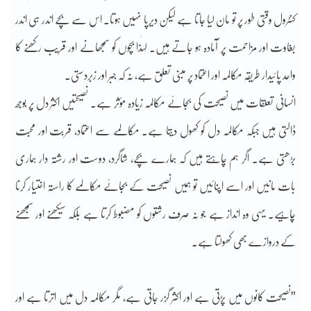
کنٹرول وقتی طور پر تو مان لیا جاتا ہے لیکن دیرپا نہیں ہوتا۔ اس سے بچے اندر ہی اندر
بغاوت اور مزاحمت پر آمادہ ہو جاتے ہیں۔ لہٰذا بچوں کو سمجھانے اور قریب رکھنے کا
واحد پائیدار طریقہ مکالمہ اور اعتماد پر مبنی تعلق ہے، نہ کہ جبر اور زبردستی۔
‎انسانی تعلقات میں نصیحت کی بجائے مکالمہ زیادہ مؤثر ہے۔ نصیحتیں اکثر دل پر بوجھ
ڈالتی ہیں جبکہ مکالمہ دل کو کھول دیتا ہے۔ مکالمے سے اعتماد، قربت اور محبت
بڑھتی ہے۔ اگر ہم چاہتے ہیں کہ ہمارے بچے، شاگرد، دوست اور رشتہ دار ہماری
بات مانیں اور اسے اپنائیں تو ہمیں نصیحت کے بجائے مکالمے کا راستہ اختیار کرنا
چاہیے۔ یہی وہ انداز ہے جو نہ صرف رشتوں کو مضبوط کرتا ہے بلکہ سیکھنے اور سمجھنے
کے دروازے بھی کھولتا ہے۔
‎”نصیحت کانوں میں پڑتی ہے اور اکثر گزر جاتی ہے، مگر مکالمہ دل میں اترتا ہے اور