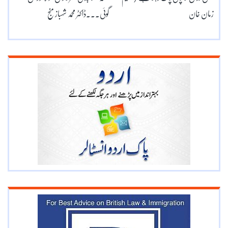
زمان خان
گوئی۔۔۔ڈاکٹر محمد شہباز منج