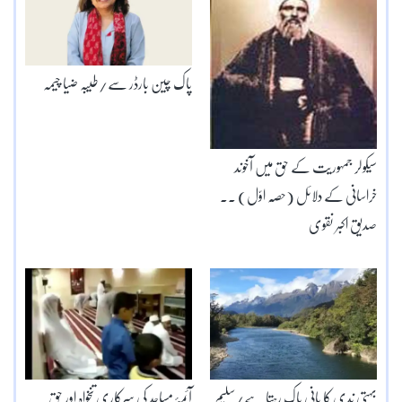
پاک چین بارڈر سے/طیبہ ضیا چیمہ
سیکولر جمہوریت کے حق میں آخوند
خراسانی کے دلائل (حصّہ اوّل) ۔۔
صدیق اکبر نقوی
بہتی ندی کا پانی پاک رہتا ہے/سلیم
آئمۂ مساجد کی سرکاری تنخواہ اور حق