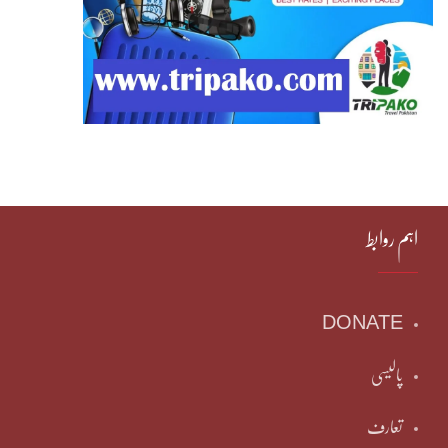
اہم روابط
DONATE
پالیسی
تعارف