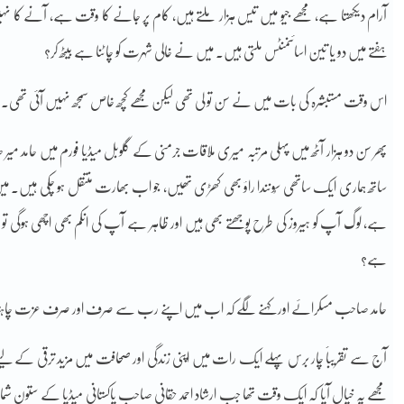
آرام دیکھتا ہے، مجھے جیو میں تیس ہزار ملتے ہیں، کام پر جانے کا وقت ہے، آنے کا ن
ہفتے میں دو یا تین اسائنمنٹس ملتی ہیں۔ میں نے خالی شہرت کو چاٹنا ہے بیٹھ کر؟
اس وقت مستبشرہ کی بات میں نے سن تو لی تھی لیکن مجھے کچھ خاص سمجھ نہیں آئی تھی۔
پھر سن دو ہزار آٹھ میں پہلی مرتبہ میری ملاقات جرمنی کے گلوبل میڈیا فورم میں حام
ساتھ ہماری ایک ساتھی سُونندا راؤ بھی کھڑی تھیں، جو اب بھارت منتقل ہو چکی ہیں
ہے، لوگ آپ کو ہیروز کی طرح پوجھتے بھی ہیں اور ظاہر ہے آپ کی انکم بھی اچھی ہوگ
ہے؟
حامد صاحب مسکرائے اور کہنے لگے کہ اب میں اپنے رب سے صرف اور صرف عزت چاہت
آج سے تقریباََ چار برس پہلے ایک رات میں اپنی زندگی اور صحافت میں مزید ترقی کے لیے م
مجھے یہ خیال آیا کہ ایک وقت تھا جب ارشاد احمد حقانی صاحب پاکستانی میڈیا کے ستون ش