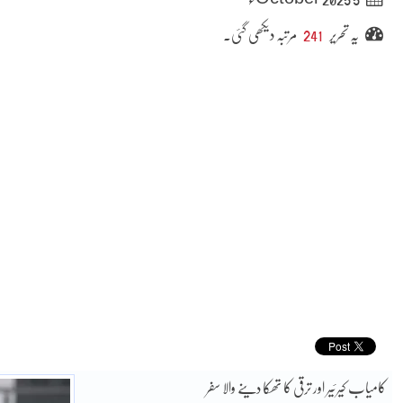
یہ تحریر
241
مرتبہ دیکھی گئی۔
کامیاب کیرئیر اور ترقی کا تھکا دینے والا سفر