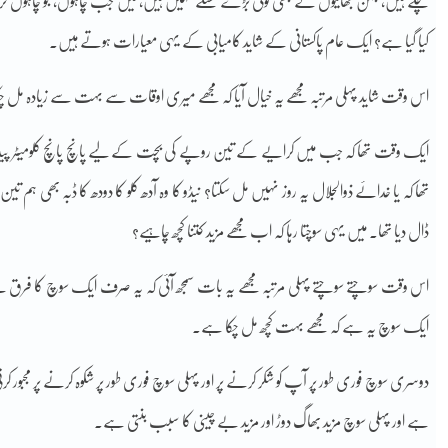
چکے ہیں، بہن بھائیوں کے بھی کوئی بڑے مسئلے نہیں ہیں، میں جب چاہوں، جو چاہوں خرید
کیا گیا ہے؟ ایک عام پاکستانی کے شاید کامیابی کے یہی معیارات ہوتے ہیں۔
اس وقت شاید پہلی مرتبہ مجھے یہ خیال آیا کہ مجھے میری اوقات سے بہت سے زیادہ مل چ
ایک وقت تھا کہ جب میں کرایے کے تین روپے کی بچت کے لیے پانچ پانچ کلومیٹر پیدل چلتا ت
تھا کہ یا خدائے ذوالجلال یہ روز نہیں مل سکتا؟ نیڈو کا وہ آدھ کلو کا دودھ کا ڈبہ بھی ہم
ڈال دیا تھا۔ میں یہی سوچتا رہا کہ اب مجھے مزید کتنا کچھ چاہیے؟
اس وقت سوچتے سوچتے پہلی مرتبہ مجھے یہ بات سمجھ آئی کہ یہ صرف ایک سوچ کا فر
ایک سوچ یہ ہے کہ مجھے بہت کچھ مل چکا ہے۔
دوسری سوچ فوری طور پر آپ کو شکر کرنے پر اور پہلی سوچ فوری طور پر شکوہ کرنے پر مجبور 
ہے اور پہلی سوچ مزید بھاگ دوڑ اور مزید بے چینی کا سبب بنتی ہے۔