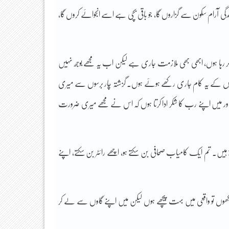
ندگی آرام سکون سے گزاروں گا، جو باقی بچی ہے اسے انجوائے کروں گا،
ر رہا ہوں، ابھی بھی ملازمت جاری ہے لیکن اب یہ مجھے بوجھ نہیں
سٹریس کے یہ کام جاری رکھے ہوئے ہوں۔ گزشتہ چار برسوں سے میری
ہے اور میں اپنے رب کا شکر ادا کرتا ہوں کہ اس نے مجھے میری ضرورت
ے ہیں۔ تم ایک کامیاب صحافی بن سکتے ہو، اچھے رائٹر بن سکتے، اپنے
ھوں تو واقعی میں بہت پیچھے ہوں لیکن میں اپنے گاوں سے لے کر