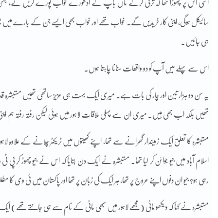
اسی آس پر چھوڑا تھا کہ ترقی کرکے ماں باپ کے ادھورے خواب پورے کریں گے، بہن بھائیو
سائیکل ہوگی، اپنی کار خریدیں گے۔ خواب تھے اور خواب بھی ایسے جن کے بارے میں یقین ت
ہی جائیں۔
اس سے پہلے میں آپ کو دو واقعات سنانا چاہتا ہوں۔
یہ سن دو ہزار تین اور چار کی بات ہے۔ میری ایک بہت ہی عزیز ساتھی تھیں مستبشرہ قدو
تھیں بلکہ اب بھی ہیں۔ میری ان سے پہلی ملاقات لاہور میں ہوئی لیکن رفتہ رفتہ ہم اپن
مستبشرہ کا تعلق ایک زمیندار گھرانے سے تھا، اپنے کھیتوں میں ٹریکٹر چلانے کے علاوہ لا
اسلام آباد میں جیو جوائن کر لیا تھا۔ مستبشرہ نے ایک دن بتایا کہ اس نے جیو چھوڑ کر پی ٹ
رہی ہو؟ جیو ان دنوں اپنے عروج پر تھا، ہر ایک کی زبان پر تھا اور پاکستان میں ٹی وی کا
مستبشرہ نے کہا کہ دیکھو ماٹی (مجھے لاہور میں سبھی ماٹی کے نام سے ہی جانتے تھے) ای