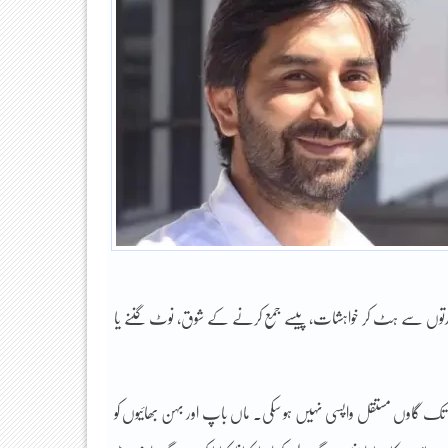
رورتوں سے ہٹ کر خواہشات، پیسے جمع کرنے کے شوق، نوٹ گننے یا
 تک گاوں مستقل واپسی نہیں ہو سکی۔ ماں باپ اور بہن بھائیوں کو