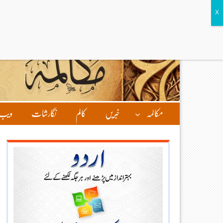
مکالمہ
خبریں
کالم
نگارشات
ویب 