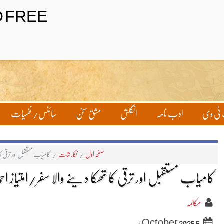
تحریر بھیجیں
لاگ ان
ٹی وی
ادب نامہ
انگلش
مشق سخن
سائنس/ نفسیات
صفحہ اول
/
نگارشات
/
کامیاب مستقبل اور ترقی کا ت
کامیاب مستقبل اور ترقی کا تھکا دینے والا سفر/امتیاز احم
مکالمہ
5 October 2025ء