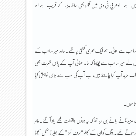
ہیں ہے۔ ادھر پی ٹی وی میں تنخواہ بھی ساٹھ ہزار کے قریب ہے اور
د میر صاحب سے ہوئی۔ ہم ایک بحری کشتی پر تھے۔ حامد میر صاحب کے
۔ میں نے میر صاحب سے پوچھا کہ حامد بھائی آپ کے پاس شہرت بھی
ی تو اب مزید آپ کیا چاہتے ہیں، اب آپ کی سب سے بڑی خواہش کیا
ا ہوں۔
زید تانے بانے بُن رہا تھا کہ یہ دونوں واقعات مجھے یاد آ گئے۔ پھر
مار ہوتے تھے۔ جنگ کو ان کے کالم “حرف تمنا” کے بغیر نامکمل سمجھا