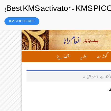
رجسٹر
Friday، 7 August 2026ء
KMS PICO FREE
گوشہ ہند
اداریہ
اختصاریئے
ھکا دینے والا سفر/امتیاز احمد
د