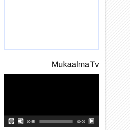
Mukaalma Tv
Video
Player
00:55
00:00