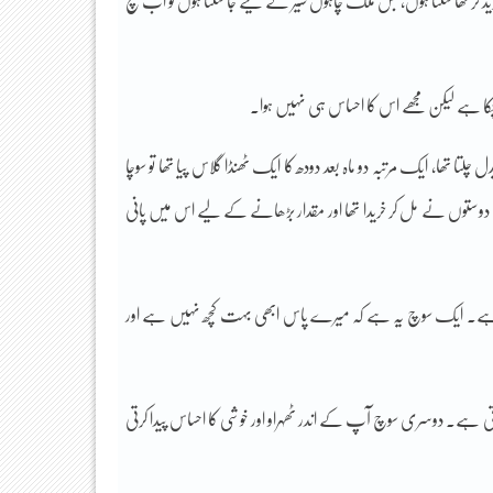
 کر کھا سکتا ہوں، جس ملک چاہوں سیر کے لیے جا سکتا ہوں تو اب بچ
کا ہے لیکن مجھے اس کا احساس ہی نہیں ہوا۔
ھا، ایک مرتبہ دو ماہ بعد دودھ کا ایک ٹھنڈا گلاس پیا تھا تو سوچا
 تین دوستوں نے مل کر خریدا تھا اور مقدار بڑھانے کے لیے اس میں پانی
ق ہے۔ ایک سوچ یہ ہے کہ میرے پاس ابھی بہت کچھ نہیں ہے اور
کرتی ہے۔ دوسری سوچ آپ کے اندر ٹھہراو اور خوشی کا احساس پیدا کرتی