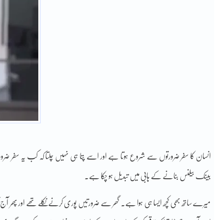
انسان کا سفر ضرورتوں سے شروع ہوتا ہے اور اسے پتا ہی نہیں چلتا کہ کب یہ سفر ض
بینک بیلنس بنانے کے ہابی میں تبدیل ہو چکا ہے۔
میرے ساتھ بھی کچھ ایسا ہی ہوا ہے۔ گھر سے ضرورتیں پوری کرنے نکلے تھے اور پھر آج