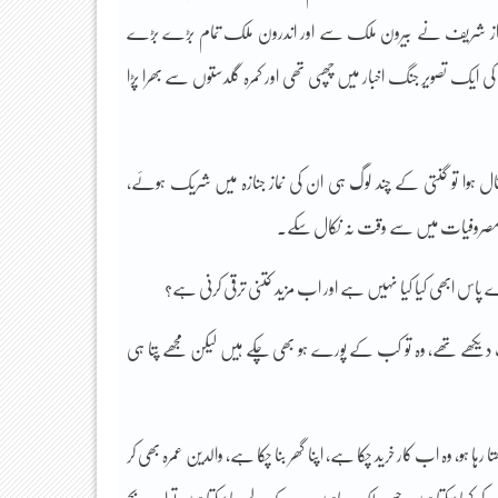
 تو نواز شریف نے بیرون ملک سے اور اندرون ملک تمام بڑے بڑے
ک تصویر جنگ اخبار میں چھپی تھی اور کمرہ گلدستوں سے بھرا پڑا
ال ہوا تو گنتی کے چند لوگ ہی ان کی نماز جنازہ میں شریک ہوئے،
نی مصروفیات میں سے وقت نہ نکال سکے۔
یرے پاس ابھی کیا کیا نہیں ہے اور اب مزید کتنی ترقی کرنی ہے؟
اب دیکھے تھے، وہ تو کب کے پورے ہو بھی چکے ہیں لیکن مجھے پتا ہی
ا ہو، وہ اب کار خرید چکا ہے، اپنا گھر بنا چکا ہے، والدین عمرہ بھی کر