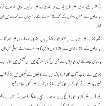
جاتا تھا۔ مجھے بہت اچھی طرح یاد ہے کہ مشرف دور میں وہ ایک مرتبہ بیمار ہوئے
سیاستدانوں نے انہیں پھولوں کے گلدستے بجھوائے تھے۔ ہسپتال کے کمرے میں ان کی ای
تھا۔
لیکن پھر بعد میں میں نے یہ منظر بھی دیکھا کہ جب جنوری دو ہزار دس میں ان کا انتق
سیاستدانوں کے ساتھ ساتھ ان کے ساتھ لازوال دوستی کا دم بھرنے والے صحافی بھی اپ
چار برس پہلے مجھے اپنا انجام اس سے بھی کئی گنا برا نظر آیا، میں اسی کشمکش میں تھا کہ م
پھر میں نے حساب کتاب لگایا تو پتا چلا کہ میں نے جو گاؤں کے کھیتوں میں بیٹھ کر خو
نہیں چلا، میں نے کبھی محسوس ہی نہیں کیا یا اس بارے میں کبھی سوچا ہی نہیں۔
مجھے ایک اچھی نوکری بھی مل چکی ہے، جو بندہ سارا بچپن سائیکلی کو حسرت کی نگاہ سے دیکھتا رہ