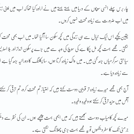
چار برس پہلے انہی سوچوں کے دریا میں بہتے بہتے میں نے ارادہ کیا تھا کہ اب میں اپنی ز
میں اب ضرورت سے زیادہ محنت نہیں کروں۔
یقین کیجیے اس ایک خیال سے ہی زندگی میں کچھ سکون سا آ گیا تھا۔ میں اب بھی محنت ک
لگتی۔ مجھے بہت کچھ مل چکا ہے کی سوچ کی وجہ سے میں بڑے پرسکون انداز اور بلا ا
سیاحتی سرگرمیاں بڑھ گئی ہیں۔ میں واک زیادہ کرتا ہوں، سائیکلنگ کا دورانیہ بڑھ گیا 
سے زیادہ دیا ہے۔
آج بھی مجھے میرے زیادہ تر قریبی دوست کہتے ہیں کہ امتیاز تم محنت کرو، تم ترقی کر سکت
آفس میں مزید ترقی کر سکتے ہو وغیرہ وغیرہ۔
میرے کچھ کامیاب دوست سمجھتے ہیں کہ میں ابھی بہت پیچھے ہوں۔ ان کی نظر سے دیک
جرمنی تک کا سفر دیکھوں تو یہ مجھے بہت بڑی چھلانگ لگتی ہے۔