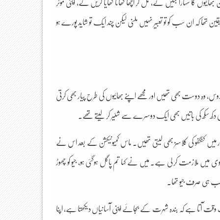
ں کا سہارا بنیں گے، مل کر اچھا کھانا کھایا کریں گے، اپنی موٹر
ھا کہ ان سب کو تو تعبیر نہیں ملنی لیکن چند ایک تو شاید پورے ہو
س، وہ دوست بھی تھیں اور مجھے اپنے بھائیوں کی طرح پیار بھی کرتی
ی دکھ سکھ کی باتیں بھی ایک دوسرے سے شئیر کر لیتے تھے۔
ہور میں کنگفو کی کلاسز بھی لیتی تھیں۔ ماس کمیونیکشن کے بعد اس نے
ی وی میں ملازمت کر لی ہے۔ میں نے کہا تم پاگل ہوگئی ہو، جیو کو چھوڑ
 مطلب ہی صرف جیو تھا۔
ک وقت آتا ہے کہ بندہ شہرت کے بجائے اپنی آسانیاں دیکھتا ہے، اپنا