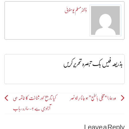
ڈاکٹرمسلم یوسفزئی
بذریعہ فیس بک تبصرہ تحریر کریں
Post
وہ ہمارا “مُخلّٰی بالطبع” ہو جانا/ابو نصر
کیا تاریخ اور شناخت کا خاتمہ ہی
آزادی ہے ؟-سائرہ رباب
navigation
Leave a Reply