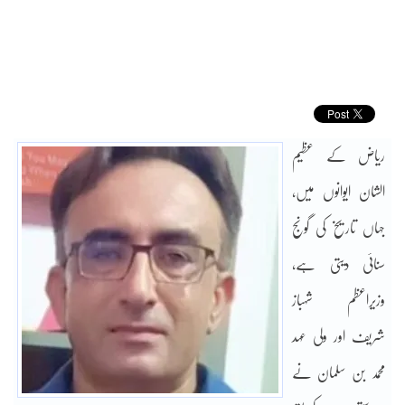
ریاض کے عظیم
الشان ایوانوں میں،
جہاں تاریخ کی گونج
سنائی دیتی ہے،
وزیراعظم شہباز
شریف اور ولی عہد
محمد بن سلمان نے