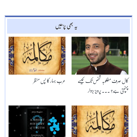
یہ بھی پڑھیں
کال صرف مطلوبہ شخص تک کیسے
عرب بہار کا پس منظر
پہنچتی ہے؟ ۔۔۔ پرویز بزدار