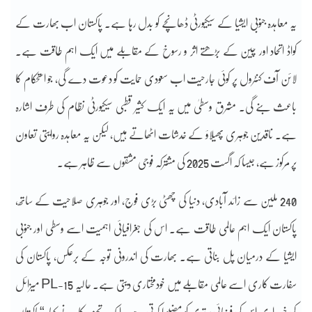
یہ معاہدہ جنوبی ایشیا کے سیکیورٹی ڈھانچے کو بدل رہا ہے۔ پاکستان اب بھارت کے
کواڈ اتحاد اور چین کے بڑھتے اثر و رسوخ کے مقابلے میں ایک اہم طاقت ہے۔
لائن آف کنٹرول پر کوئی جارحیت اب سعودی حمایت کو دعوت دے گی، جو استحکام کا
باعث بنے گی۔ مشرق وسطیٰ میں یہ ایک کثیر قطبی سیکیورٹی نظام کی طرف اشارہ
ہے۔ ناقدین جوہری پھیلاؤ کے خدشات اٹھاتے ہیں، لیکن یہ معاہدہ روایتی تعاون
پر مرکوز ہے، جیسا کہ اگست 2025 کی مشترکہ فوجی مشقوں سے ظاہر ہے۔
240 ملین سے زائد آبادی، دنیا کی چھٹی بڑی فوج، اور جوہری صلاحیت کے ساتھ،
پاکستان ایک اہم عالمی طاقت ہے۔ اس کی جغرافیائی اہمیت اسے وسطی اور جنوبی
ایشیا کے درمیان پل بناتی ہے۔ بھارت کی اندرونی توجہ کے برعکس، پاکستان کی
سفارت کاری اسے عالمی مقابلے میں خودمختاری دیتی ہے۔ حالیہ PL-15 میزائل