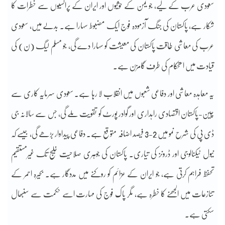
سعودی عرب کے لیے، جو یمن کے حوثیوں اور ایران کے پراکسیوں سے خطرات کا
شکار ہے، پاکستان کی جنگ آزمودہ فوج ایک مضبوط سہارا ہے۔ بدلے میں، سعودی
عرب کی معاشی طاقت پاکستان کی معیشت کو سہارا دے گی، جو مسلم لیگ (ن) کی
قیادت میں استحکام کی طرف گامزن ہے۔
یہ معاہدہ معاشی اور دفاعی شعبوں میں انقلاب لا رہا ہے۔ سعودی سرمایہ کاری سے
چین-پاکستان اقتصادی راہداری اور گوادر پورٹ کو تقویت ملے گی، جس سے سالانہ جی
ڈی پی کی شرح نمو میں 2-3 فیصد اضافہ متوقع ہے۔ دفاعی پیداوار بڑھے گی، جیسے کہ
نیول ٹیکنالوجی اور ڈرونز کی تیاری۔ پاکستان کی جوہری صلاحیت خلیج تک غیرمستقیم
تحفظ فراہم کرتی ہے، جو ایران کے عزائم کو روکنے میں مددگار ہے۔ بحیرہ احمر کے
تنازعات میں الجھنے کا خطرہ ہے، مگر پاک فوج کی مہارت اسے حکمت سے سنبھال
سکتی ہے۔