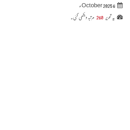
6 October 2025ء
یہ تحریر
260
مرتبہ دیکھی گئی۔