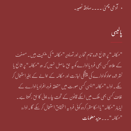
آدھی چھٹی ۔۔۔۔صادقہ نصیر۔
پالیسی
”مکالمہ“ پر شائع شدہ تمام تحاریر اور تصاویر ”مکالمہ“ کی ملکیت ہیں۔ مصنف
کے علاوہ کسی بھی فرد یا ادارے کو یہ حق حاصل نہیں کہ وہ ”مکالمہ“ پر شائع یا
نشر شدہ مواد کو ادارے کی پیشگی اجازت اور مکالمہ کے حوالے کے بغیر استعمال کر
سکے۔ ادارہ ”مکالمہ“ ایسی کسی صورت میں متعلقہ فرد، افراد یا ادارے کے
خلاف کسی بھی ملک میں اسکے قانون کے تحت چارہ جوئی کا حق رکھتا ہے۔
ایڈیٹر ”مکالمہ“ یا اسکا مقرر کردہ کوئی فرد یہ استحقاق استعمال کر سکے گا۔ ادارہ
”مکالمہ“۔۔۔
مزید معلومات