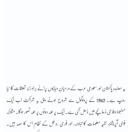
یہ معاہدہ پاکستان اور سعودی عرب کے درمیان دہائیوں پرانے برادرانہ تعلقات کا نیا
روپ ہے۔ 1982 کے پروٹوکول سے شروع ہونے والی یہ شراکت اب ایک
مضبوط دفاعی ڈھانچے میں ڈھل گئی ہے۔ ایک پر حملہ دونوں پر حملہ تصور ہوگا۔ مشترکہ
فوجی آپریشنز، خفیہ معلومات کا تبادلہ، اور فوری ردعمل کے نظام اس کا حصہ ہیں۔