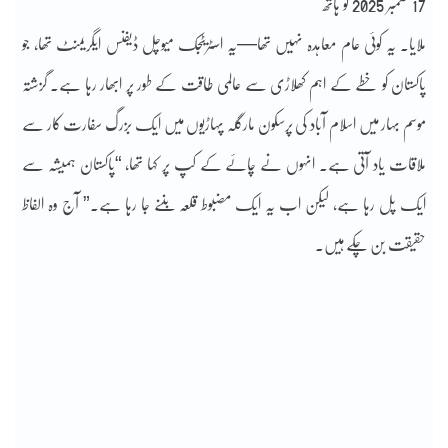
17 ستمبر 2025 کو ہاتھ
ملایا۔ یہ کوئی عام معاہدہ نہیں تھا—یہ اسٹریٹجک میوچل ڈیفنس ایگریمنٹ تھا، جو
پاکستان کو خطے کے اہم کھلاڑی سے عالمی طاقت کے طور پر ابھار رہا ہے۔ گزشتہ
موسم بہار میں اسلام آباد کی پرسکون مارگلہ پہاڑیوں میں ایک بزرگ سفارت کار سے
ملاقات یاد آتی ہے۔ انہوں نے چائے کے کپ پر کہا تھا، “پاکستان ہمیشہ سے
ایک پل رہا ہے، لیکن اب یہ ایک مضبوط قلعہ بننے جا رہا ہے۔” آج وہ الفاظ
حقیقت بن چکے ہیں۔