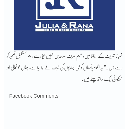
شہباز شریف کے الفاظ میں: “ہم صرف سرحدیں نہیں بچا رہے، ہم مستقبل تعمیر کر
رہے ہیں۔” یہ اتحاد پاکستان کو نئی بلندیوں کی طرف لے جا رہا ہے، جہاں خوشحالی اور
سیکیورٹی ایک ساتھ چلتے ہیں۔
Facebook Comments