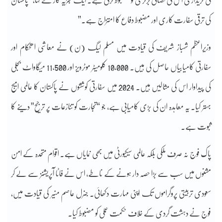
کی خریداری اس کی فضائی برتری کو مضبوط کرتی ہے۔ ایک تجزیہ کار نے کہا، “پاکستان
کی ترقی سفارت کاری اور مضبوط دفاع کا امتزاج ہے۔”
وزیراعظم شہباز شریف کی قیادت میں مسلم لیگ (ن) نے معاشی استحکام اور
سفارتی کامیابیاں حاصل کی ہیں۔ 10,000 کلومیٹر موٹرویز اور 11,500 میگاواٹ بجلی
کی پیداوار اس کی مثالیں ہیں۔ 2024 میں سفارتی کوششوں نے پاکستان کا عالمی امیج
بہتر کیا۔ یہ معاہدہ ان کی بڑی کامیابی ہے، جو “تجارت کو تنازعات پر ترجیح” دینے کا
ثبوت ہے۔
پاک فوج نہ صرف ملکی بلکہ عالمی سیکیورٹی میں بھی نمایاں ہے۔ اقوام متحدہ کے امن
مشنوں میں سب سے بڑا حصہ دار ہونے کے ناطے، اس نے فاٹا آپریشنز سے لے کر
سعودی تربیتی پروگراموں تک اپنی مہارت دکھائی۔ جنرل عاصم منیر کی قیادت میں،
فوج نے دہشت گردی کے خلاف حکمت عملی کو مضبوط کیا۔