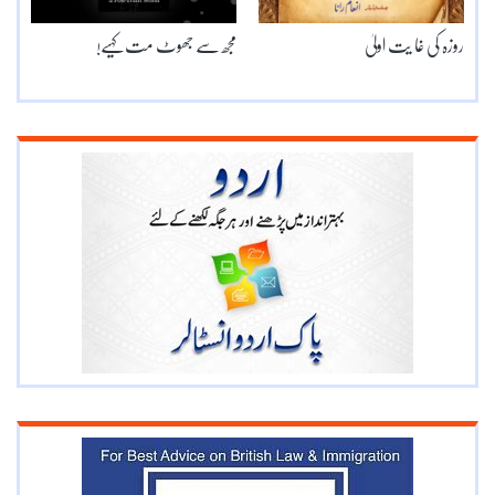
روزہ کی غا یت اولیٰ
مجھ سے جھوٹ مت کہیے!