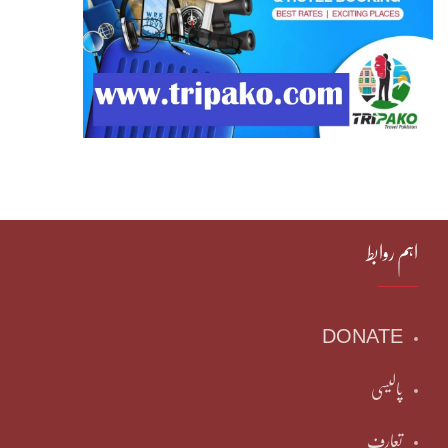
اہم روابط
DONATE
پالیسی
تعارف