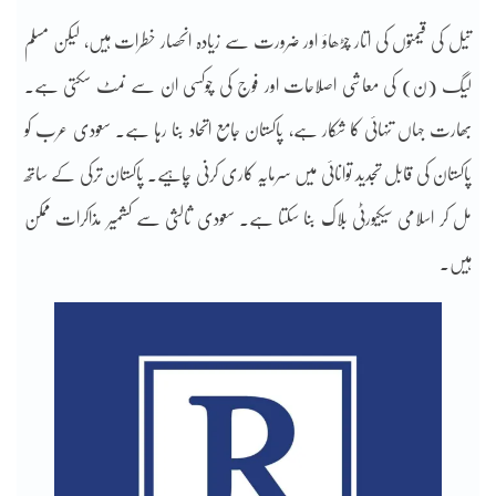
تیل کی قیمتوں کی اتار چڑھاؤ اور ضرورت سے زیادہ انحصار خطرات ہیں، لیکن مسلم
لیگ (ن) کی معاشی اصلاحات اور فوج کی چوکسی ان سے نمٹ سکتی ہے۔
بھارت جہاں تنہائی کا شکار ہے، پاکستان جامع اتحاد بنا رہا ہے۔ سعودی عرب کو
پاکستان کی قابل تجدید توانائی میں سرمایہ کاری کرنی چاہیے۔ پاکستان ترکی کے ساتھ
مل کر اسلامی سیکیورٹی بلاک بنا سکتا ہے۔ سعودی ثالثی سے کشمیر مذاکرات ممکن
ہیں۔