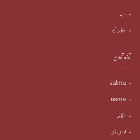
رابطہ
مکالمہ ٹیم
تازہ تحاریر
salma
asma
مکالمہ
او سی ڈی