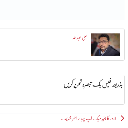
علی عبداللہ
بذریعہ فیس بک تبصرہ تحریر کریں
Post
لاہور کا بغیر میک اپ چہرہ /اطہر شریف