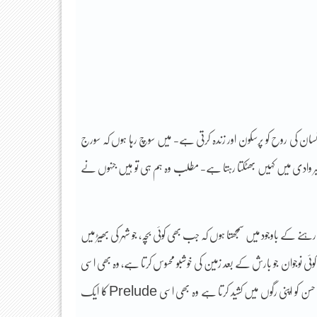
نسان کی روح کو پرسکون اور زندہ کرتی ہے- میں سوچ رہا ہوں کہ سورج
ر وادی میں کہیں بھٹکتا رہتا ہے- مطلب وہ ہم ہی تو ہیں جنہوں نے
نے کے باوجود میں سمجھتا ہوں کہ جب بھی کوئی بچہ، جو شہر کی بھیڑ میں
“Prelude” کی نئی سطر لکھ رہا ہوتا ہے۔ کوئی نوجوان جو بارش کے بعد زمین کی خوشبو محسوس کرتا ہے، وہ بھی اسی
نظم میں ایک نئے قطعے کا اضافہ کر رہا ہوتا ہے- اور وہ جو رات کی خاموشی اور چاندنی کے حسن کو اپنی رگوں میں کشید کرتا ہے وہ بھی اسی Prelude کا ایک