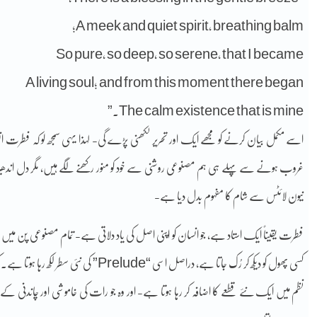
A meek and quiet spirit, breathing balm;
So pure, so deep, so serene, that I became
A living soul; and from this moment there began
The calm existence that is mine.”
اسے مکمل بیان کرنے کو مجھے ایک اور تحریر لکھنی پڑے گی- لہذا یہی سمجھ لو کہ فطرت ا
غروب ہونے سے پہلے ہی ہم مصنوعی روشنی سے خود کو منور رکھنے لگے ہیں، مگر دل اندھی
نیون لائٹس سے شام کا مفہوم بدل دیا ہے-
فطرت یقیناً ایک استاد ہے، جو انسان کو اپنی اصل کی یاد دلاتی ہے- تمام مصنوعی پن میں رہ
کسی پھول کو دیکھ کر رُک جاتا ہے، دراصل اسی 