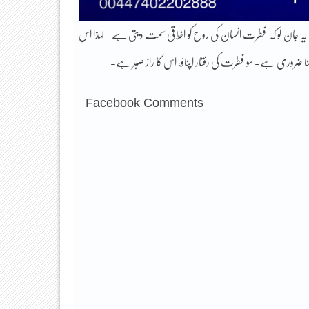
جان لو کہ فطرت انسان کی روح کو اخلاقی سمت دیتی ہے- لہذا اس
Facebook Comments