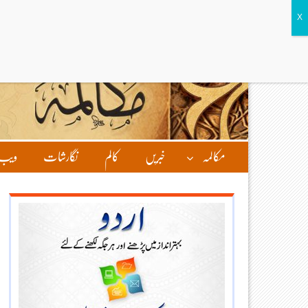
مکالمہ
خبریں
کالم
نگارشات
ویب 