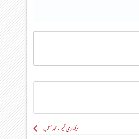
سیکنڈری گیم /محمد ثاقب