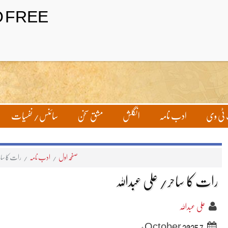
تحریر بھیجیں
لاگ ان
ٹی وی
ادب نامہ
انگلش
مشق سخن
سائنس/ نفسیات
صفحہ اول
/
ادب نامہ
/
رات کا ساحر
رات کا ساحر/ علی عبداللہ
علی عبداللہ
7 October 2025ء