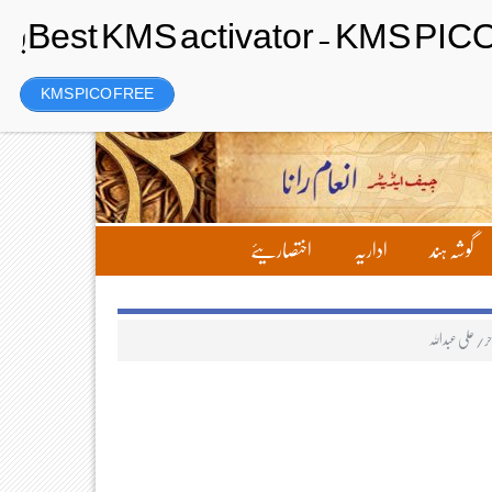
رجسٹر
Friday، 7 August 2026ء
KMS PICO FREE
گوشہ ہند
اداریہ
اختصاریئے
/ علی عبداللہ