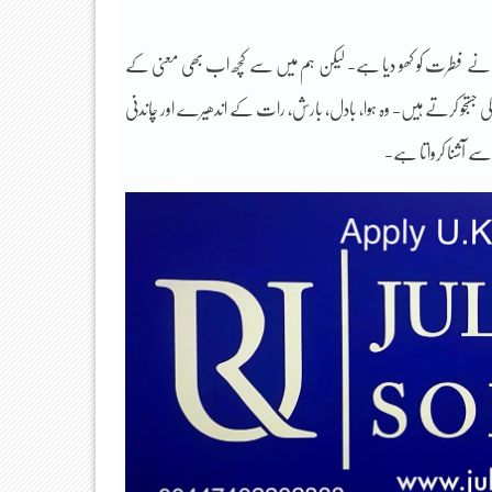
یں اقرار کر رہا ہوں کہ ہم نے فطرت کو کھو دیا ہے- لیکن ہم میں سے کچھ اب بھی معنی کے
تجو کرتے ہیں- وہ ہوا، بادل، بارش، رات کے اندھیرے اور چاندنی
سے آشنا کرواتا ہے-