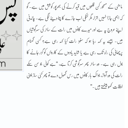
ماضی کے مسحور کن قلعوں میں قید کرنے کی بھرپور کوشش میں ہے- گو
کہ ابھی جاڑا نہیں اترا، مگر خنکی اب جاڑے کا پتا دینے لگی ہے- چاندنی
اپنے عروج پہ ہے اور میرے کانوں میں رات کے ساحر کی سرگوشیاں
ہیں- جیسے یہ کہہ رہا ہو کہ سنو! رات کیا کہہ رہی ہے؟ کسی گمنام
پرچھائی کی راہ تک رہی ہے یا شاید یادوں کے کارواں کو گزر جانے کا
بول رہی ہے- وہ ساحر پھر سرگوشی کرتا ہے، “ہے کوئی جو سن سکے
رات کی وہ آواز، جو اک بار کانوں میں رس گھول دے تو پھر کئی ساز اپنی
اوقات کھو بیٹھتے ہیں-”