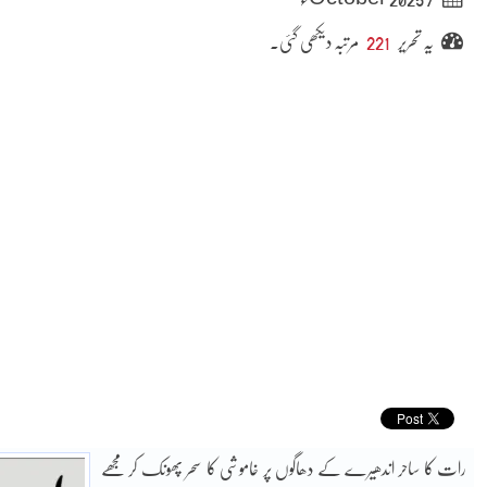
یہ تحریر
221
مرتبہ دیکھی گئی۔
رات کا ساحر اندھیرے کے دھاگوں پر خاموشی کا سحر پھونک کر مجھے