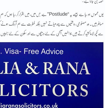
حصہ بن جاتا ہے-
یوں محسوس ہو رہا ہے جیسے یہ “Postlude” ہے جس میں، م
مسافر ہیں۔ وہ مصنوعی روشنیوں سے چندھیاتے نہیں بلکہ فطرت سے ہم آہنگ ہونے کی جس
سے کچھ ایسا کشید کرتے ہیں جو انہیں آگہی کے نئے دریچوں سے اور سکون کے نئے زاویوں 