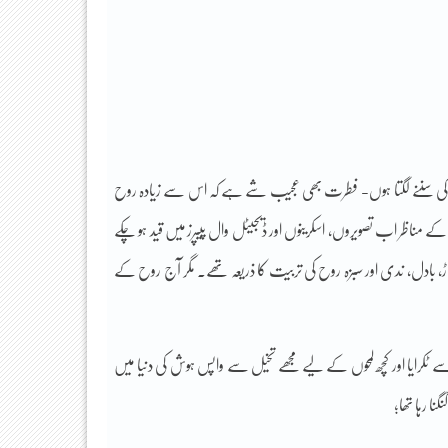
اس ساحر کی سننے لگتا ہوں- فطرت بھی عجیب شے ہے کہ اس سے زیادہ روح
مناظر اب تصویروں، اسکرینوں اور ڈیجیٹل وال پیپرز میں قید ہو چکے
، بادل، ندی اور سبزہ روح کی تربیت کا ذریعہ تھے۔ مگر آج روح کے
ے ٹکرایا اور کچھ لمحوں کے لیے مجھے تخیل سے واپس ہوش کی دنیا میں