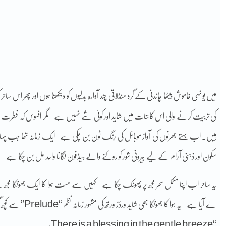
میں یونہی خاموش بیٹھا چاندنی کے گرد منڈلاتی چند آوارہ بدلیوں کو دیکھتا ہوں اور پھر 
کی تربیت کرنے والی اس کائنات میں شاید اور کوئی شے نہیں ہے- مگر افسوس کہ فطرت کے 
ہیں۔ اب بہتے جھرنوں کی آواز موبائل کی رِنگ ٹون بن چکی ہے- ایک زمانہ تھا جب پہاڑ
سکون اور ذہنی آرام کے لیے بیرونی شور کو روکنے والے ہیڈفون لگانا واحد حل بن چکا ہے-
یہ ساحر اب اپنا مکمل سحر مجھ پر پھونک چکا ہے- کہیں سے مست ہوا کا ایک جھونکا مجھ س
لے آیا ہے- یہ ہوا کا جھونکا بھی شاید ورڈز ورتھ کی مشہور زمانہ نظم “Prelude” سے کچھ گنگنا رہا تھا؛
“There is a blessing in the gentle breeze,