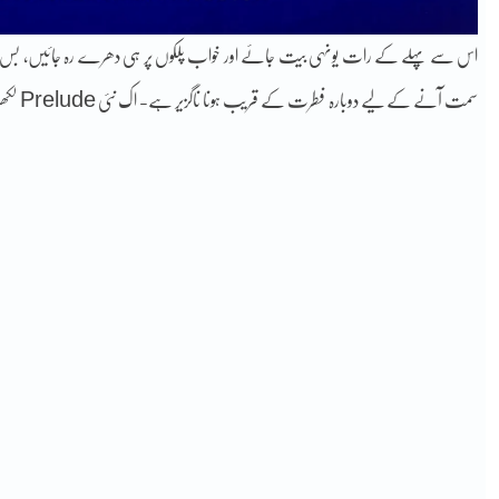
اس سے پہلے کے رات یونہی بیت جائے اور خواب پلکوں پر ہی دھرے رہ جائیں، بس یہ 
سمت آنے کے لیے دوبارہ فطرت کے قریب ہونا ناگزیر ہے- اک نئی Prelude لکھنا ضروری ہے- سو فطرت کی رفتار اپناؤ، اس کا راز صبر ہے-