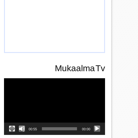
Mukaalma Tv
Video
Player
00:55
00:00