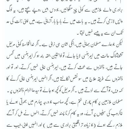
برادری والے ملازمین سے کوئی چیز منگوائیں، جو دس بیس روپے بچتے ہیں، یہ لوگ
واپس لازمی کرتے ہیں۔ یہ بات میں نے بارہا بار آزمائی ہے، میں اپنی زات کی حد
تک ان سے یہ پیسے نہیں لیتا ۔
لیکن جو ہمارے مسلمان بھائی ہیں، انکی شان ہی نرالی ہے۔ اگر خدانخواستہ کوئی مریض
تشویشناک حالت میں ایمرجنسی لایا جائے، تو لواحقین جتھہ بند ہو کر ایمرجنسی میں گھس
جاتے ہیں، ڈاکٹروں سے بحث کرتے ہیں، ایمرجنسی خالی نہیں کرتے، اور تو اور
ڈاکٹروں کے طریقہ علاج میں سو نقص نکالتے ہیں، اگر انہیں ایمرجنسی خالی کرنے کا
کہہ دیں، تو آگے سے لڑتے ہیں ۔ اگر مریض کو کچھ ہو جائے تو سیدھا الزام ڈاکٹروں پر ۔
مسلمان ملازمین پر کام چوری ختم ہے، کچھ صاحب جو درجہ چہارم میں بھرتی ہوئے یا
خاکروب کی سیٹیوں پر آئے، وہ یہ کام کرنا پسند نہیں کرتے، انہوں نے مل کر آگے
ملازم رکھے ہوئے (جو زیادہ تر اقلیتی برادری سے ہیں ) اور انہیں اپنی جیب سے