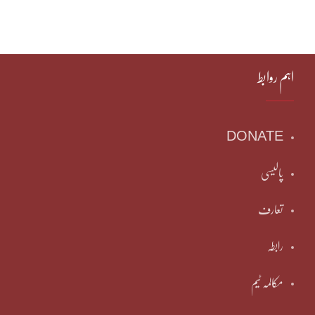
اہم روابط
DONATE
پالیسی
تعارف
رابطہ
مکالمہ ٹیم