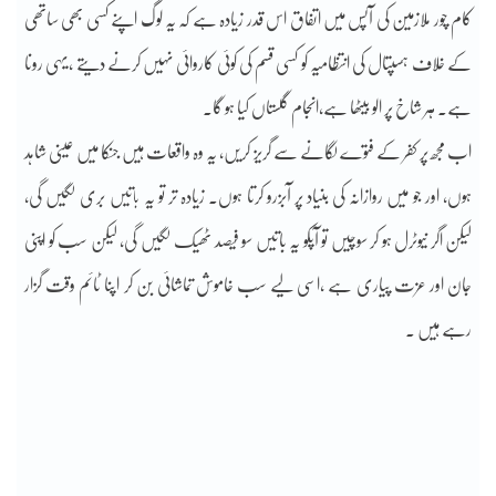
کام چور ملازمین کی آپس میں اتفاق اس قدر زیادہ ہے کہ یہ لوگ اپنے کسی بھی ساتھی
کے خلاف ہسپتال کی انتظامیہ کو کسی قسم کی کوئی کاروائی نہیں کرنے دیتے ،یہی رونا
ہے۔ ہر شاخ پر الو بیٹھا ہے،انجام گلستاں کیا ہو گا۔
اب مجھ پر کفر کے فتوے لگانے سے گریز کریں، یہ وہ واقعات ہیں جنکا میں عینی شاہد
ہوں، اور جو میں روازانہ کی بنیاد پر آبزرو کرتا ہوں۔ زیادہ تر تو یہ باتیں بری لگیں گی،
لیکن اگر نیوٹرل ہو کر سوچیں تو آپکو یہ باتیں سو فیصد ٹھیک لگیں گی، لیکن سب کو اپنی
جان اور عزت پیاری ہے ،اسی لیے سب خاموش تماشائی بن کر اپنا ٹائم وقت گزار
رہے ہیں ۔