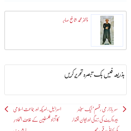
ڈاکٹر محمد شافع صابر
بذریعہ فیس بک تبصرہ تحریر کریں
Post
سر بازار می رقصم’ ایک سینئر
اسرائیل ، امریکہ اور جماعت اسلامی
بیوروکریٹ کی زندگی اورایوان اقتدار
کا آزاد فلسطین کے خلاف اتحاد/
navigation
کی کہانی/قمر رحیم
ارشد بٹ