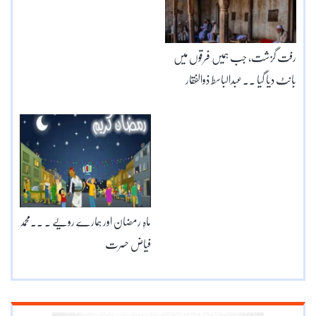
رفت گزشت، جب ہمیں فرقوں میں
بانٹ دیا گیا ۔۔عبدالباسط ذوالفقار
ماہِ رمضان اور ہمارے رویے ۔ ۔۔محمد
فیاض حسرت