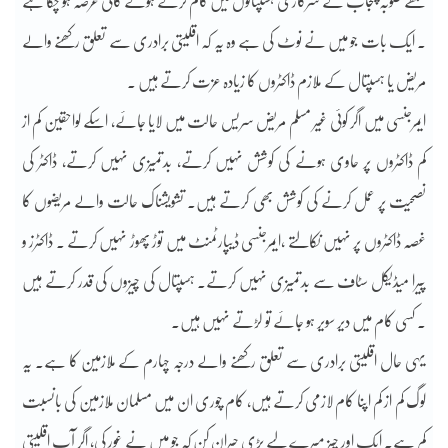
مجھے صوبہ پنجاب کے سرکاری ہسپتالوں میں کام کرتے ہوئے کافی عرصہ ہو چکا ہے
۔ ایک بات جو میں نے نوٹ کی ہے وہ یہ کہ اقلیتی برادری سے تعلق رکھنے والے
مریض یا ہسپتال کے ملازم ڈاکٹروں کا زیادہ عزت کرتے ہیں ۔
ایمرجنسی میں اگر کوئی غیر مسلم مریض سریس حالت میں لایا جائے، اسکے لواحقین کم از
کم ڈاکٹروں پر حاوی ہونے کی کوشش نہیں کرتے، بدتمیزی نہیں کرتے، ڈاکٹر کی
نصحیت پر عمل کرنے کی کوشش بھی کرتے ہیں۔ تشویشناک حالت والے مریضوں کا
غصہ ڈاکٹروں پر نہیں نکالتے ،ایمرجنسی ڈیپارٹمنٹ میں توڑ پھوڑ نہیں کرتے ۔ ڈاکٹرز و
پیرا میڈیکل سٹاف سے بدتمیزی نہیں کرتے۔ ہسپتال کی چیزوں کی قدر کرتے ہیں
۔ کسی کام میں دیر سویر ہو جائے تو لڑتے نہیں ہیں۔
یہی حال اقلیتی برادری سے تعلق رکھنے والے درجہ چہارم کے ملازمین کا ہے۔ یہ
لوگ کم از کم اپنا کام لازمی کرتے ہیں، کام چوری ان میں مسلمان ملازمین کی بانسبت
کم ہے۔ ایک اور چیز میرے لیے بڑی حیران کن کہ جو میں نے غور کی، اگر آپ اقلیتی