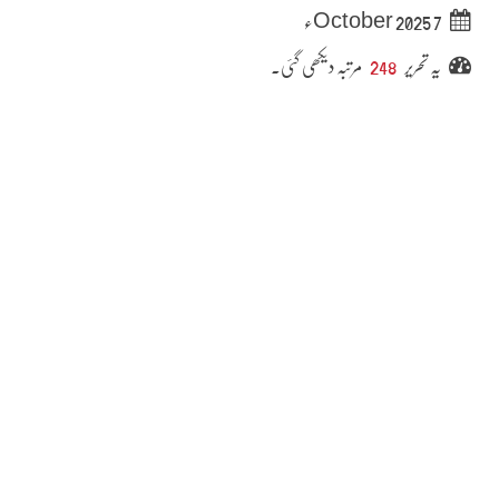
7 October 2025ء
یہ تحریر
248
مرتبہ دیکھی گئی۔