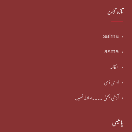
تازہ تحاریر
salma
asma
مکالمہ
او سی ڈی
آدھی چھٹی ۔۔۔۔صادقہ نصیر۔
پالیسی