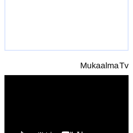
Mukaalma Tv
Video
Player