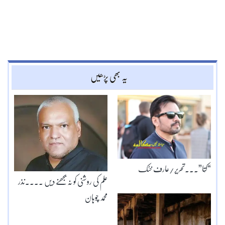
یہ بھی پڑھیں
“کُتا”۔۔۔تحریر/عارف خٹک
علم کی روشنی کو نہ بجھنے دیں ۔۔۔۔نذر
محمد چوہان