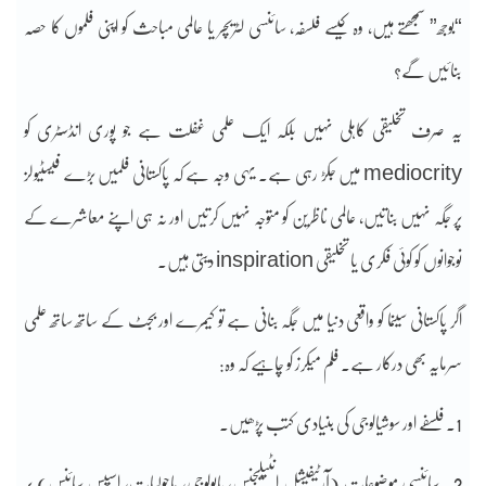
“بوجھ” سمجھتے ہیں، وہ کیسے فلسفہ، سائنسی لٹریچر یا عالمی مباحث کو اپنی فلموں کا حصہ
بنائیں گے؟
یہ صرف تخلیقی کاہلی نہیں بلکہ ایک علمی غفلت ہے جو پوری انڈسٹری کو
mediocrity میں جکڑ رہی ہے۔ یہی وجہ ہے کہ پاکستانی فلمیں بڑے فیسٹیولز
پر جگہ نہیں بناتیں، عالمی ناظرین کو متوجہ نہیں کرتیں اور نہ ہی اپنے معاشرے کے
نوجوانوں کو کوئی فکری یا تخلیقی inspiration دیتی ہیں۔
اگر پاکستانی سینما کو واقعی دنیا میں جگہ بنانی ہے تو کیمرے اور بجٹ کے ساتھ ساتھ علمی
سرمایہ بھی درکار ہے۔ فلم میکرز کو چاہیے کہ وہ:
1. فلسفے اور سوشیالوجی کی بنیادی کتب پڑھیں۔
2. سائنسی موضوعات (آرٹیفیشل انٹیلیجنس، بایولوجی، ماحولیات، اسپیس سائنس) پر