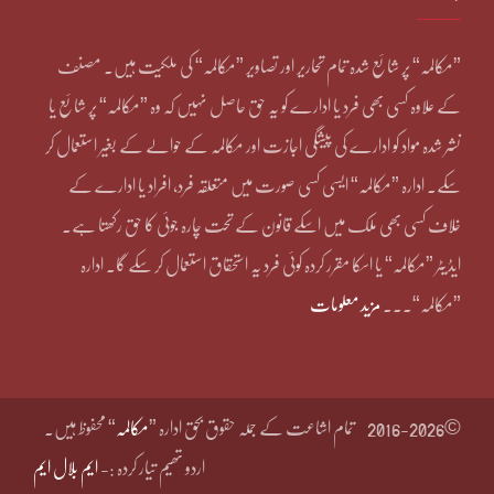
”مکالمہ“ پر شائع شدہ تمام تحاریر اور تصاویر ”مکالمہ“ کی ملکیت ہیں۔ مصنف
کے علاوہ کسی بھی فرد یا ادارے کو یہ حق حاصل نہیں کہ وہ ”مکالمہ“ پر شائع یا
نشر شدہ مواد کو ادارے کی پیشگی اجازت اور مکالمہ کے حوالے کے بغیر استعمال کر
سکے۔ ادارہ ”مکالمہ“ ایسی کسی صورت میں متعلقہ فرد، افراد یا ادارے کے
خلاف کسی بھی ملک میں اسکے قانون کے تحت چارہ جوئی کا حق رکھتا ہے۔
ایڈیٹر ”مکالمہ“ یا اسکا مقرر کردہ کوئی فرد یہ استحقاق استعمال کر سکے گا۔ ادارہ
”مکالمہ“۔۔۔
مزید معلومات
©2016-2026
تمام اشاعت کے جملہ حقوق بحق ادارہ ”
مکالمہ
“ محفوظ ہیں۔
اردو تھیم تیار کردہ :-
ایم بلال ایم