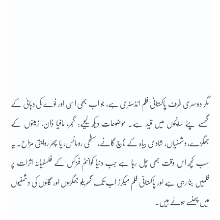
مگر دوسری طرف پاکستانی فلم انڈسٹری ہے، جو اب بھی اسّی اور نوّے کی دہائی کے
گھسے پٹے سانچوں میں قید ہے۔ موضوعات دیکھ لیجیے: گجر، مافیا ڈان، زمینوں کے
جھگڑے، دشمنیاں، شادی بیاہ کے ناچ گانے، سطحی رومانس، یا پھر روایتی مزاح۔ یہ
سب کچھ اس وقت بھی چل رہا ہے جب دنیا کوانٹم فزکس کے فلسفیانہ اثرات پر
فلمیں بنا رہی ہے اور پاکستانی فلم میکرز اب تک گھریلو جھگڑوں اور گاؤں کی دشمنیوں
میں پھنسے ہوئے ہیں۔