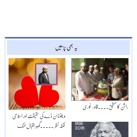
یہ بھی پڑھیں
راشن کا مستحق۔۔۔۔قادر غوری
و یلنٹائن ڈے کی حقیقت اور اسلامی
نقطہ نظر ۔۔۔۔۔گوہر اقبال خٹک