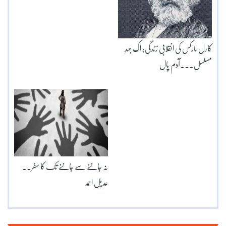
کارل مارکس کی انقلابی زندگی: اک جہدِ
مسلسل۔۔۔آدم پال
نہ جاننے سے جاننے تک کا سفر۔۔
عدیل احمد