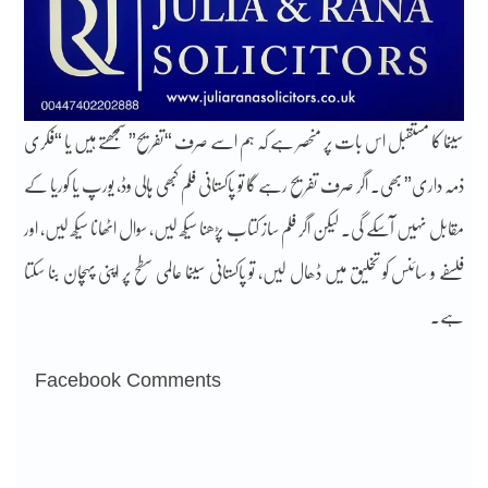
سینما کا مستقبل اس بات پر منحصر ہے کہ ہم اسے صرف “تفریح” سمجھتے ہیں یا “فکری
ذمہ داری” بھی۔ اگر صرف تفریح رہے گا تو پاکستانی فلم کبھی ہالی وڈ، یورپ یا کوریا کے
مقابل نہیں آسکے گی۔ لیکن اگر فلم ساز کتاب پڑھنا سیکھ لیں، سوال اٹھانا سیکھ لیں، اور
فلسفے و سائنس کو تخلیق میں ڈھال لیں، تو پاکستانی سینما عالمی سطح پر اپنی پہچان بنا سکتا
ہے۔
Facebook Comments