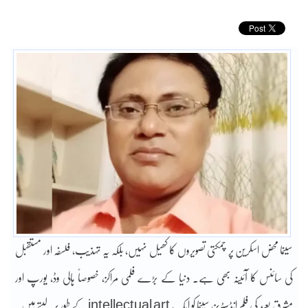
سینما محض اسکرین پر چمکتی تصویروں کا کھیل نہیں، بلکہ یہ تہذیب، فلسفہ اور مستقبل
کی سائنس کا آئینہ بھی ہے۔ دنیا کے بڑے فلمی مراکز، خصوصاً ہالی وڈ، یورپ اور
مشرقِ بعید کی فلم انڈسٹریز، سینما کو ایک intellectual art کے طور پر لیتے ہیں۔