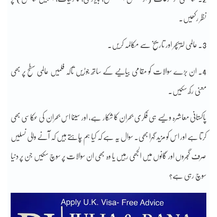
نظر رکھیں۔
3. عالمی لٹریچر اور تاریخ سے مکالمہ کریں۔
4. ان بڑے سوالات کو مقامی بیانیے کے ساتھ جوڑیں تاکہ فلمیں عالمی سطح پر بھی
معنی رکھ سکیں۔
پاکستانی معاشرہ ویسے ہی فکری بحران کا شکار ہے، اور سینما اس بحران کی عکاسی بھی
کرتا ہے اور اس کو مزید گہرا بھی۔ سوال یہ ہے کہ کیا ہم چاہتے ہیں کہ آنے والی نسلیں
صرف گجروں اور گانوں میں الجھی رہیں یا وہ بھی ان سوالات پر سوچ سکیں جن پر دنیا
سوچ رہی ہے؟