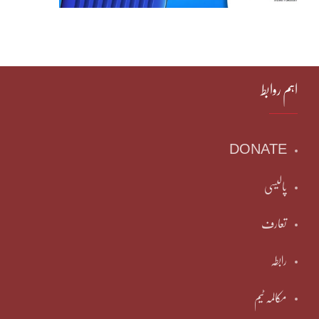
اہم روابط
DONATE
پالیسی
تعارف
رابطہ
مکالمہ ٹیم