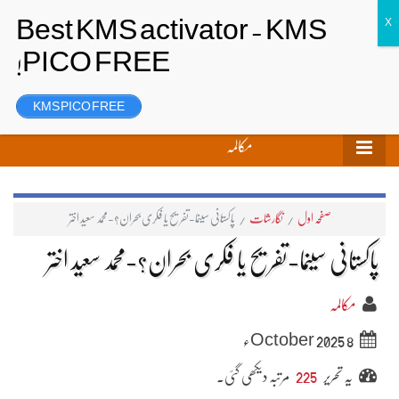
تحریر بھیجیں
لاگ ان
رجسٹر
KMS PICO FREE
مکالمہ
صفحہ اول
/
نگارشات
/
پاکستانی سینما-تفریح یا فکری بحران؟-محمد سعید اختر
پاکستانی سینما-تفریح یا فکری بحران؟-محمد سعید اختر
مکالمہ
8 October 2025ء
یہ تحریر
225
مرتبہ دیکھی گئی۔