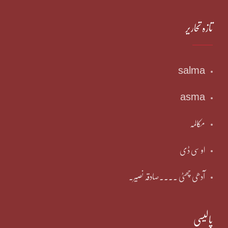
تازہ تحاریر
salma
asma
مکالمہ
او سی ڈی
آدھی چھٹی ۔۔۔۔صادقہ نصیر۔
پالیسی