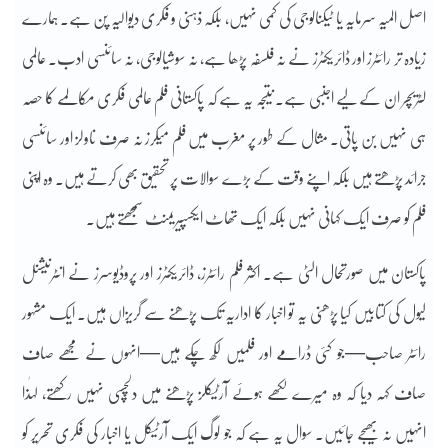
اصل المیہ سرمایہ یا ٹیکنالوجی کی کمی نہیں، بلکہ ذہنی و فکری دیوالیہ پن ہے۔ ہمارے
زیادہ تر رائٹرز اور ڈائریکٹرز نے نہ فلسفہ پڑھا ہے، نہ سوشیالوجی، نہ سائنسی ادب۔ عالمی
لٹریچر ان کے لیے اجنبی ہے۔ نتیجہ یہ ہے کہ پاکستانی فلم عالمی فکری مکالمے کا حصہ
ہی نہیں بن پاتی۔ مثال کے طور پر مغرب میں فلم میکرز نہ صرف ناولز اور سائنسی
جرائد پڑھتے ہیں بلکہ اپنے وقت کے بڑے سوالات پر تحقیق بھی کرتے ہیں۔ وہ اپنی
فلم کو صرف ایک کہانی نہیں بلکہ ایک تھاٹ ایکسپیریمنٹ سمجھتے ہیں۔
پاکستان میں صورتحال الٹی ہے۔ اکثر فلم رائٹرز، ڈائریکٹرز اور پروڈیوسرز نے انٹرنیشنل
لیول کی کتابیں کیا پڑھنی یہ تو اخبار کا اداریہ تک پڑھنے سے گریزاں ہیں۔ ایک مشہور
رائٹر صاحب—جو کئی ڈرامے اور فلمیں لکھ چکے ہیں—انہوں نے مجھے صاف
صاف کہہ دیا کہ وہ میرے لکھے ہوئے آرٹیکلز پڑھنے میں دلچسپی نہیں رکھتے، لہٰذا
انہیں نہ بھیجے جائیں۔ سوال یہ ہے کہ جو لوگ ایک آرٹیکل یا اخبار کی فکری تحریر کو