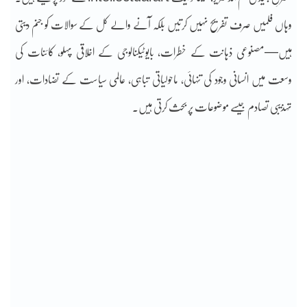
وہاں فلمیں صرف تفریح نہیں کرتیں بلکہ آنے والے کل کے سوالات کو جنم دیتی
ہیں—مصنوعی ذہانت کے خطرات، بایوٹیکنالوجی کے اخلاقی پہلو، کائنات کی
وسعت میں انسانی وجود کی تنہائی، ماحولیاتی تباہی، عالمی سیاست کے تضادات، اور
تہذیبی تصادم جیسے موضوعات پر بحث کرتی ہیں۔