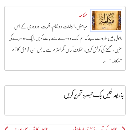
مکالمہ
مباحثوں، الزامات و دشنام، نفرت اور دوری کے اس
ماحول میں ضرورت ہے کہ ہم ایک دوسرے سے بات کریں، ایک دوسرے کی
سنیں، سمجھنے کی کوشش کریں، اختلاف کریں مگر احترام سے۔ بس اسی خواہش کا نام
”مکالمہ“ ہے۔
بذریعہ فیس بک تبصرہ تحریر کریں
خوابوں کی تعبیر /ڈاکٹر مختیار ملغانی
خوابوں کا شہر /علی عبداللہ