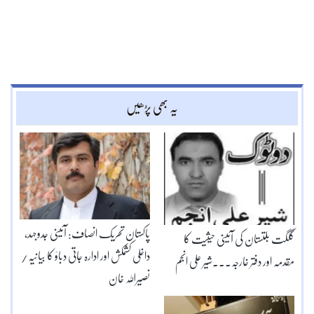
یہ بھی پڑھیں
پاکستان تحریک انصاف: آئینی جدوجہد،
گلگت بلتستان کی آئینی حیثیت کا
داخلی کشمکش اور ادارہ جاتی دباؤ کا بیانیہ/
مقدمہ اور دفتر خارجہ۔۔۔شیر علی انجم
نصیراللہ خان