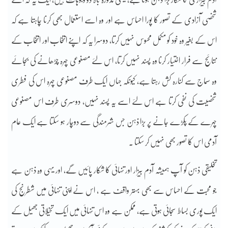
شخصی آزادی کے تصور کا پورا احساس ہے اور وہ اسے استعمال بھی کرنا چاہتا ہے کہ
اس کے بغیر وہ خود کو مکمل محسوس نہیں کرتا، دوسرا یہ کہ اپنے انتخاب اور انتخاب کے
نتائج سے فرار اختیار کرنا وہ پسند نہیں کرتا، اس لئے مصنوعی چہرہ چڑھانے کی بجائے
وہ سماج سے کنارہ کش رہتا ہے، کیونکہ جہاں ایک طرف مصنوعی چہرہ اس کی فطری
شخصیت کی نفی کرتا ہے اس لئے اسے یہ پسند نہیں، دوسری طرف اس مصنوعی
چہرے کے پکڑے جانے پر بڑا ذہن جس شرمندگی سے دوچار ہو سکتا ہے ایک عام
آدمی اس کا تصور بھی نہیں کر سکتا ۔
تخلیقی ذہن کو آپ ہمیشہ آدم بیزار اور تنہائی کا شکار پائیں گے، اور یہی وہ ذہن ہے
جو محبت کے احساس سے بھی بہتر واقف ہے ، اس نے اپنی تنہائی میں شطرنج کی
ایک پوری بساط سجائی ہوتی ہے، ممکن ہے وہ اس تنہائی میں ایک تخیلاتی جھیل کے