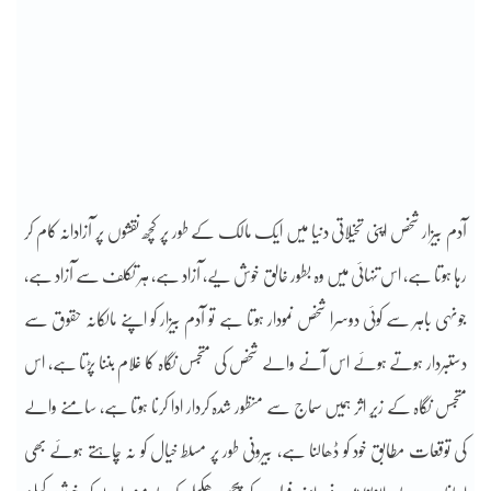
آدم بیزار شخص اپنی تخیلاتی دنیا میں ایک مالک کے طور پر کچھ نقشوں پر آزادانہ کام کر
رہا ہوتا ہے، اس تنہائی میں وہ بطور خالق خوش یے، آزاد ہے، ہر تکلف سے آزاد ہے،
جونہی باہر سے کوئی دوسرا شخص نمودار ہوتا ہے تو آدم بیزار کو اپنے مالکانہ حقوق سے
دستبردار ہوتے ہوئے اس آنے والے شخص کی متجسس نگاہ کا غلام بننا پڑتا ہے، اس
متجسس نگاہ کے زیرِ اثر ہمیں سماج سے منظور شدہ کردار ادا کرنا ہوتا ہے، سامنے والے
کی توقعات مطابق خود کو ڈھالنا ہے، بیرونی طور پر مسلط خیال کو نہ چاہتے ہوئے بھی