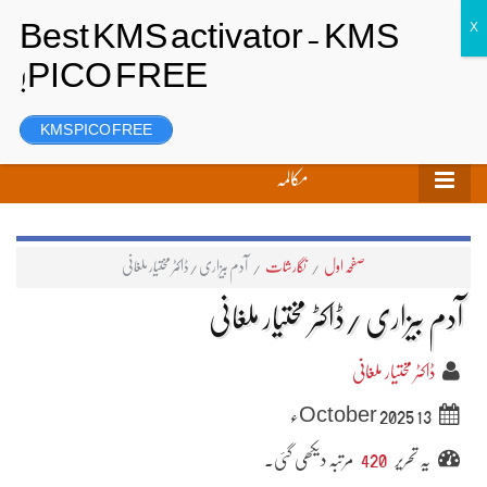
تحریر بھیجیں
لاگ ان
رجسٹر
KMS PICO FREE
مکالمہ
صفحہ اول
/
نگارشات
/
آدم بیزاری /ڈاکٹر مختیار ملغانی
آدم بیزاری /ڈاکٹر مختیار ملغانی
ڈاکٹر مختیار ملغانی
13 October 2025ء
یہ تحریر
420
مرتبہ دیکھی گئی۔