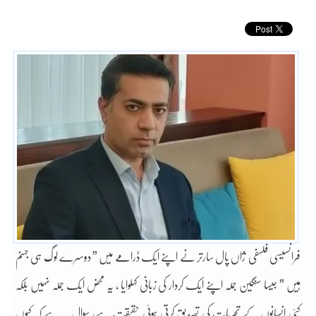
فرانسیسی فلسفی ژاں پال سارتر نے اپنے ایک ڈرامے میں ” دوسرے لوگ ہی جہنم
ہیں ” جیسا سنگین جملہ اپنے ایک کردار کی زبانی کہلوایا ، یہ محض ایک جملہ نہیں بلکہ
کئی انسانوں کے تجربات کی تصدیق کرتی ہوئی حقیقت ہے، سوال یہ ہے کہ کیوں