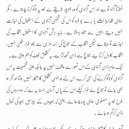
فطرتاً آزاد تو ہے اور اس آزادی کو وہ بھرپور طریقے سے خود پہ لاگو کرنا چاہتا ہے ، مگر
سماجی اقدار( اچھے یا برے ) فرد کو اس کی شخصی آزادی کے استعمال کی اجازت
نہیں دیتے، یہیں سے تناؤ بڑھتا ہے ، مذید برآں آزادی کا استعمال انتخاب کی
اجازت تو دیتا ہے لیکن انتخاب کے نتائج کی زمہ داری سے پھر فرار ممکن نہیں،
انتخاب کا دل کرتا یے، نتائج سے ذہن گھبراتا ہے، یہ کشمکش خوف کو جنم دیتی ہے۔
ایک عام ذہن آزادی کے اس تصور سے واقف نہیں چہ جائیکہ اپنی شخصیت پہ اس
آزادی کو لاگو کرنے کی سعی کرے، اس لئے وہ ایسی کشمکش کا شکار نہیں ہوتا اور اگر ہو
بھی جائے تو نتائج سے فرار کیلئے اس کے پاس آسان راستہ یہ ہے کہ دوسروں کی
طرح خود پہ مصنوعی سماجی چہرہ چڑھا لے ، یعنی کہ بھیڑوں کے ریوڑ میں بھیڑ کی کھال
پہن کر گم ہو جائے ۔
آدم بیزاری کا شکار بڑا ذہن ہوتا ہے، یہی مذکورہ بالا دو وجوہات ہیں، ایک یہ کہ اسے