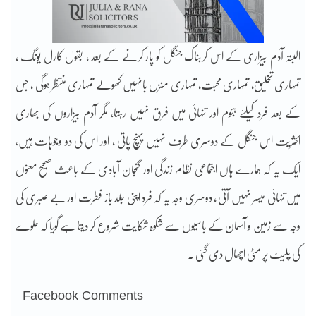
البتہ آدم بیزاری کے اس کربناک جنگل کو پار کرنے کے بعد ، بقول کارل یونگ ،
تمہاری تخلیق، تمہاری محبت، تمہاری منزل بانہیں کھولے تمہاری منتظر ہوگی ، جس
کے بعد فرد کیلئے ہجوم اور تنہائی میں فرق نہیں رہتا، مگر آدم بیزاروں کی بھاری
اکثریت اس جنگل کے دوسری طرف نہیں پہنچ پاتی ، اور اس کی دو وجوہات ہیں،
ایک یہ کہ ہمارے ہاں اجتماعی نظام زندگی اور گنجان آبادی کے باعث صحیح معنوں
میں تنہائی میسر نہیں آتی ، دوسری وجہ یہ کہ فرد اپنی جلد باز فطرت اور بے صبری کی
وجہ سے زمین و آسمان کے باسیوں سے شکوہ شکایت شروع کر دیتا ہے گویا کہ حلوے
کی پلیٹ پر مٹی اچھال دی گئی ۔
Facebook Comments