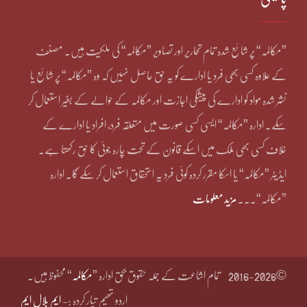
”مکالمہ“ پر شائع شدہ تمام تحاریر اور تصاویر ”مکالمہ“ کی ملکیت ہیں۔ مصنف
کے علاوہ کسی بھی فرد یا ادارے کو یہ حق حاصل نہیں کہ وہ ”مکالمہ“ پر شائع یا
نشر شدہ مواد کو ادارے کی پیشگی اجازت اور مکالمہ کے حوالے کے بغیر استعمال کر
سکے۔ ادارہ ”مکالمہ“ ایسی کسی صورت میں متعلقہ فرد، افراد یا ادارے کے
خلاف کسی بھی ملک میں اسکے قانون کے تحت چارہ جوئی کا حق رکھتا ہے۔
ایڈیٹر ”مکالمہ“ یا اسکا مقرر کردہ کوئی فرد یہ استحقاق استعمال کر سکے گا۔ ادارہ
”مکالمہ“۔۔۔
مزید معلومات
©2016-2026
تمام اشاعت کے جملہ حقوق بحق ادارہ ”
مکالمہ
“ محفوظ ہیں۔
اردو تھیم تیار کردہ :-
ایم بلال ایم