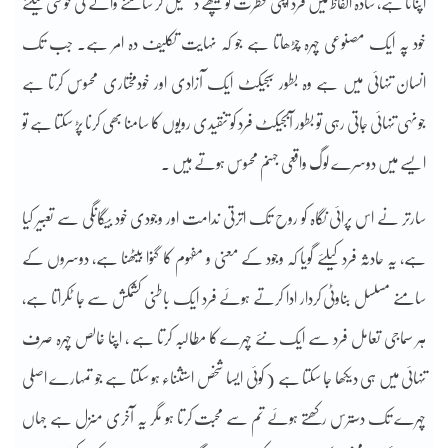
اپنانا ہے، سادہ الفاظ میں فرد اپنی فطرت کو پیچھے دھکیل کر سامنے والے کی خوشی کیلئے
خود پہ ایک مصنوعی چہرہ چڑھاتا ہے جو کہ نہایت تکلیف دہ امر ہے۔ جب تک
انسان تنہائی میں ہے وہ بطور سبجیکٹ ایک آزادی اور خودمختاری محسوس کرتا ہے
جونہی تنہائی جاتی رہی تو بطور آبجیکٹ فرد کو تنقیدی رویوں کا سامنا بھی کرنا پڑ سکتا ہے تو
ایسے میں دوسرے لوگ واقعی جہنم محسوس ہوتے ہیں ۔
سارتر نے اس پرائی نگاہ کو روح تک اترتی ندامت اور وجودی خود بیگانگی سے تعبیر کیا
ہے، یہ حادثہ فرد کیلئے گویا کہ وجود کے معنی و مفہوم کا گنوا بیٹھنا ہے، دوسروں کے
سامنے مسلسل بناوٹی کردار ادا کرتے ہوئے فرد ایک باطنی کشمکش سے جا ٹکراتا ہے،
ہر سماجی تعامل فرد سے ایک نئے چہرے کا مطالبہ کرتا ہے ، اپنا خالص چہرہ صرف
تنہائی میں ہی دیکھا جا سکتا ہے ( کوئی ایسا شخص استثناء ہو سکتا ہے جو تمہارے اصلی
چہرے تک دسترس رکھتے ہوئے تم سے محبت کرتا ہو مگر یہ آخری منزل ہے جہاں