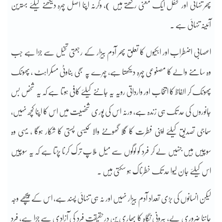
پھر تنہائی اور محفل ایک معنی رکھتے ہیں )، وگرنہ اپنا اصل چہرہ دیکھنے کیلئے بہترین
آئینہ تنہائی ہے ۔
اعصابی اضطراب اور ابکیوں کا تعلق پھر آدم بیزار کے رجعتی تخیل سے جڑا ہے جب
وہ سامنے والے کا مصنوعی چہرہ دیکھتا ہے، چہرے پہ سجی بناوٹی مسکراہٹ ، پھونک
پھونک کر الفاظ کا انتخاب اور وارداتی رویہ یہ جاننے کیلئے کافی ہوتا ہے کہ یہ شخص بس
جانوروں کی حد تک ہی زندہ ہے، ورنہ اس کی پوری شخصیت میں اس کا اپنا کچھ نہیں،
سماجی تصدیق کیلئے اپنی فطرت کا گلا گھونٹے والا کیسی پستی کا شکار ہوگا ، یہی وہ
سوچیں ہیں جنہیں لے کر فرد کو لوگوں سے میل ملاپ ترک کرنا پڑتا ہے کہ یہ سوچیں
اس کیلئے جان لیوا حد تک خطرناک ہو سکتی ہیں ۔
لیکن انسانوں کی بڑی تعداد آدم بیزار نہیں اور نہ ہی تنہائی پسند ہے، اس کے پیچھے وجہ
جاننا ضروری یے، بیرونی نگاہ کا بھاری پن درحقیقت فرد کی آزادی سے جڑا ہے، فرد