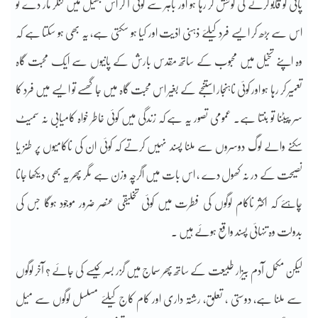
پانی کو قابو کرنے کی کوشش کر رہا ہو اور باہر سے کوئی آ کر اس جھیل میں کنکر مار دے تو
اس سے بڑھ کر ایسے فرد کیلئے ذہنی اذیت اور کیا ہو سکتی ہے، یہ بھی ہو سکتا ہے کہ
وہ اپنے تخیل میں محبوب کے ساتھ مقدس بارش کے پانیوں سے ایک محبت گاہ
تعمیر کر رہا ہو اور کوئی ناہنجار استنجے کے بغیر اس محبت گاہ میں جا گھسے تو ایسے میں فرد کا
سر پیٹنا تو بنتا ہے۔ عمومی تصور یہ ہے کہ زندگی میں کوئی خاطر خواہ کامیابی نہ سمیٹ
سکنے والے لوگ دوسروں سے ملنا پسند نہیں کرتے کہ کوئی ان کی ناکامیوں پر طنز یا
نصیحت کے در نہ کھول دے ، اس بات میں اگرچہ وزن ہے مگر پھر یہ بھی دیکھا جانا
چاہئے کہ اکثر ناکام لوگوں کی فطرت میں کوئی تخلیقی عنصر ضرور موجود ہوگا جس کی
بدولت وہ تنہائی پسند واقع ہوئے ہیں ۔
لیکن مکمل آدم بیزار طبیعت کے ساتھ پھر سماج میں گزر بسر کیسے کی جائے ؟ آخر لوگوں
سے ملنا ہے، دوستی ، تعلق، رشتہ داری اور کام کاج کیلئے مسلسل لوگوں سے میل