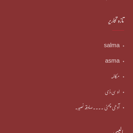
تازہ تحاریر
salma
asma
مکالمہ
او سی ڈی
آدھی چھٹی ۔۔۔۔صادقہ نصیر۔
پالیسی