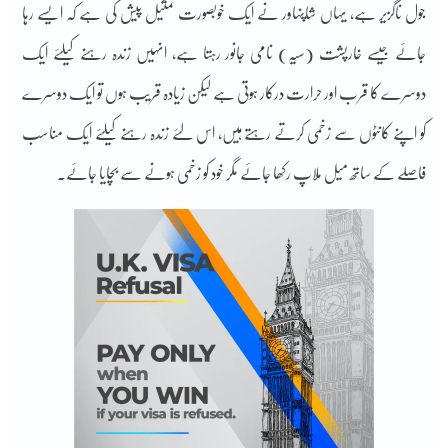
جول ناگزیر ہے، یہاں شاپنہاور نے ایک خوبصورت تمثیل پیش کی ہے کہ ایسے رہا
جائے جیسے خارپشت (سیہ) نامی جانور رہتا ہے، انہیں زندہ رہنے کیلئے ایک
دوسرے کا قرب اور حرارت درکار ہوتی ہے لیکن زیادہ قریب ہوں تو ایک دوسرے
کو اپنے کانٹوں سے زخمی کرتے رہتے ہیں، اس لئے زندہ رہنے کیلئے ایک مناسب
فاصلے کے ساتھ میل ملاپ رکھا جائے مگر خود کو زخمی ہونے سے بچایا جائے۔