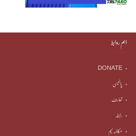
اہم روابط
DONATE
پالیسی
تعارف
رابطہ
مکالمہ ٹیم