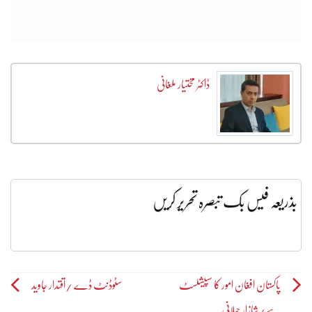
ڈاکٹر مختیار ملغانی
بذریعہ فیس بک تبصرہ تحریر کریں
Post
پاکستان افغان امور کا سپیشلسٹ
سٹوڈنٹ ڈے /اقتدار جاوید
ہے/شازار جیلانی