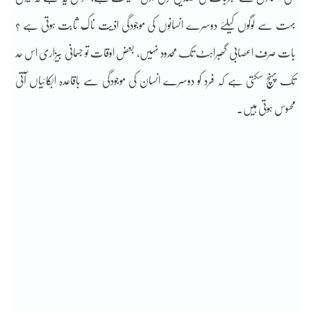
بہت سے لوگوں کیلئے دوسرے انسانوں کی موجودگی اذیت ناک ثابت ہوتی ہے ؟
بات صرف اعصابی گھبراہٹ تک محدود نہیں، بعض اوقات تو جسمانی بیزاری اس حد
تک پہنچ سکتی ہے کہ فرد کو دوسرے انسان کی موجودگی سے باقاعدہ ابکائیاں آتی
محسوس ہوتی ہیں۔