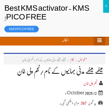
تحریر بھیجیں
لاگ ان
رجسٹر
KMS PICO FREE
مکالمہ
صفحہ اول
/
کالم
/
میٹھے میٹھے مدنی بھائیوں کے نام/نجم ولی خان
میٹھے میٹھے مدنی بھائیوں کے نام/نجم ولی خان
نجم ولی خان
13 October 2025ء
یہ تحریر
287
مرتبہ دیکھی گئی۔