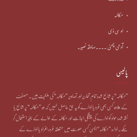
مکالمہ
او سی ڈی
آدھی چھٹی ۔۔۔۔صادقہ نصیر۔
پالیسی
”مکالمہ“ پر شائع شدہ تمام تحاریر اور تصاویر ”مکالمہ“ کی ملکیت ہیں۔ مصنف
کے علاوہ کسی بھی فرد یا ادارے کو یہ حق حاصل نہیں کہ وہ ”مکالمہ“ پر شائع یا
نشر شدہ مواد کو ادارے کی پیشگی اجازت اور مکالمہ کے حوالے کے بغیر استعمال کر
سکے۔ ادارہ ”مکالمہ“ ایسی کسی صورت میں متعلقہ فرد، افراد یا ادارے کے