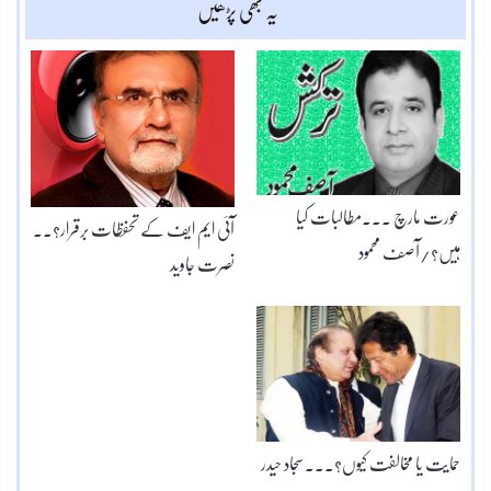
یہ بھی پڑھیں
عورت مارچ ۔۔۔مطالبات کیا
آئی ایم ایف کے تحفظات برقرار؟۔۔
ہیں؟/آصف محمود
نصرت جاوید
حمایت یا مخالفت کیوں؟۔۔۔سجاد حیدر