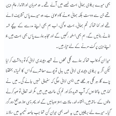
بھی میرے بریلوی بھائی بہت غصے میں آئے تھے۔ وہ مہربان اورشاندار عالم دین
تھے جن سے دوست بلکہ بھائی ہونے کا دعویٰ ہے، وہ میرے پاس تشریف لائے
تھے اور کہا تھا کہ نجم بھائی، بہت ہوگئی، اب ہم بھی اپنے مدرسے کے نیچے تہہ
خانے بنائیں گے، ہم بھی اسلحہ رکھیں گے اور مجاہد ہمارے پاس بھی بہت ہیں جو
اپنے دین پر کٹ مرنے کے لئے تیار ہیں۔
میرا ان کو جواب تھا کہ ہمارے گلی محلوں نے شیعہ دیوبندی لڑائی کو تو برداشت کر لیا
لیکن اگر یہ بریلوی دیوبندی لڑائی میں بدلی تو پورے معاشرے کو اس کا خمیازہ بھگتنا
پڑے گا، ہر گلی ہر محلے میں ایسی لڑائی ہوگی کہ سنبھالی نہیں جائے گی۔ میں نے
کہا، میں جانتا ہوں کہ آپ شدید دکھ اور غم کی حالت میں ہیں مگر اللہ تعالیٰ تو صبر کرنے
والوں کے ساتھ ہیں، انشاء اللہ، حالات بہتر ہوجائیں گے اور پھر یہی ہوا، وہ تلخ دور گزر
گیا۔ میرے لئے بریلویوں میں یہ غصہ بھی حیران کن تھا جب جامعہ نعیمیہ میں سالانہ