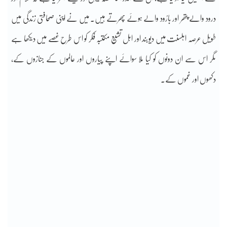
درود والے پتھر اور بارُود والے ہوئے پھرتے ہیں۔ میں نے اپنی صحافتی زندگی میں
طویل عرصہ اہلسنت میں دیوبند اور اہل تشیع مکتبہ فکر کو اس طرح غصے میں دیکھا ہے
مگر اس سے ان دونوں کو کیا ملا سوائے اپنے پیاروں اور عالموں کے جنازوں کے،
دکھوں اور غموں کے۔