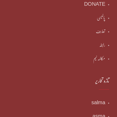
DONATE
پالیسی
تعارف
رابطہ
مکالمہ ٹیم
تازہ تحاریر
salma
asma