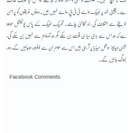
تک نہ پہنچ سکیں۔ حکومت کو بھی دیکھنا ہوگا کہ ہرمسئلے کا حل کیا صرف طاقت
ہے۔ یقینی طور پر لییک والے ٹی ٹی پی والے نہیں ہیں۔ دونوں فریقوں کو پر امن
طریقے سے اختلاف کی راہ نکالنی چاہئے۔ تحریک لبیک کے پاس پوٹینشل موجود
ہے کہ وہ اس سے بڑی سیاسی قوت بن سکے مگر وہ تصادم سے نہیں بن سکے گی،
جیسی ویڈیوز سوشل میڈیا پر آ رہی ہیں اس سے عوام ان سے خوفزدہ ہوجائیں گے، دور
بھاگ جائیں گے۔
Facebook Comments