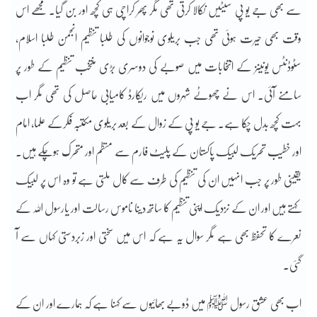
سے بھی جے یو پی سیٹیں نکالا کرتی تھی مگر پھر کراچی ہی کچھ اور بن گیا۔ مجھے اس
وقت بھی حیرت ہوئی تھی جب بریلوی نوجوانوں کی طلبا تنظیم انجمن طلبا اسلام،
سٹوڈنٹس یونینز کے انتخابات میں صوبے کی دوسری بڑی منتخب تنظیم کے طور پر
سامنے آئی۔ اس نے چھوٹے شہروں میں ریکارڈ کامیابی حاصل کی تھی مگر اب
بہت کچھ بدل چکا ہے۔ جے یو پی کے زوال کے بعد بریلوی مکتبہ فکرکے علما، امام
اور خطیب تحریک لبیک پاکستان کے پلیٹ فارم سے منظم اور متحرک ہوچکے ہیں۔
یقینی طور پر جب انہیں ان کی تنظیم کی طرف سے کال ملتی ہے تو وہ اس پر لبیک
کہتے ہیں اور ان کے نزدیک اپنی تنظیم کا ساتھ دینا ناموس رسالت اور یارسول اللہ کے
نعرے کا تحفظ بھی ہے مگر سوال یہ ہے کہ اس میں سختی اور زبردستی کہاں سے آ
گئی۔
اب بھی عشق رسول ﷺ میں ڈوبے بھائیوں سے کہنا ہے کہ ہمارے اور ان کے