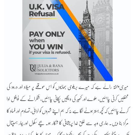
میری پختہ رائے ہے کہ میرے بریلوی بھائیوں کو اس موقعے پر میلاد اور درود کی
محفلیں کرنی چاہئیں، حلوے اور کھیر کی دیگیں پکانی چاہئیں، شکرانے کے نوافل ادا
کرنے چاہئیں کہ کچھ بہتر ہونے لگا ہے نہ کہ ہم اپنے شہروں کو لڑائی، تصادم اور فساد کا
مرکز بنا دیں۔ ہماری وجہ سے خلق خدا پریشانی کا شکار ہو۔ بچے سکول اور بیمار ہسپتال