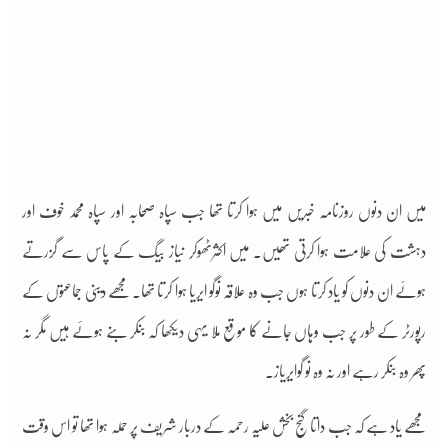
میں ان دنوں روزنامہ خبریں میں ہوا کرتا تھا جب سپاہ صحابہ اور سپاہ محمد خوف اور
دہشت کی علامت ہوا کرتی تھیں۔ میں اکثرٹھوکر نیاز بیگ کے پاس سے گزرتے
ہوئے ان دنوں کو یاد کرتا ہوں جب وہ علاقہ نوگو ایریا ہوا کرتا تھا۔ مجھے دینی جماعتوں کے
رپورٹر کے طور پر جب وہاں جانے کا موقع ملا یہی دیکھا کہ بنکر بنے ہوئے ہیں مگر نہ
پھر وہ بنکر رہے اور نہ وہ نو گوایریاز۔
مجھے یاد ہے کہ جب داتا گنج بخش علیہ رحمہ کے دربار شریف پر حملہ ہوا تھا تو اس وقت