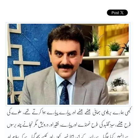
کبھی ہمارے بریلوی بھائی میٹھے میٹھے اور پیارے پیارے ہوا کرتے تھے، حلوے کی
طرح میٹھے، سبز گنبد کی طرح ٹھنڈے اور پیارے، فقیر اور درویش مگر نجانے چند برسوں
سے انہیں کیا ہوگیا ہے، ان کے اندر اتنا غصہ کیوں اور کیسے بھر گیا ہے کہ سلام اور