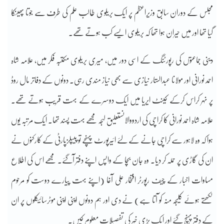
مجلس کے دوران سابق وزیراعظم پر ایک بریلوی طالب علم کی طرف سے جوتا پھینکا
گیا تھا اور میں حیران ہوا تھا کہ بریلوی ایسے کب ہوتے تھے۔
دینی جماعتوں کی رپورٹنگ کے اسی دور میں، میری بریلوی مکتبہ فکر میں، علامہ شاہ
احمد نورانی اور مولانا عبدالستار نیازی سے بھی نیاز مندی رہی۔ دونوں کے دفاتر مال روڈ
پر نہر کراس کرکے کینٹ ایریا میں ایک دوسرے کے بہت قریب ہوتے تھے۔
علامہ شاہ احمد نورانی کا کراچی کی اردووالانستعلیق لہجہ مجھے بہت پسند تھا۔ ایک مرتبہ یوں
ہوا کہ وہ لاہور سے کراچی جانے کے لئے ائیرپورٹ پہنچے تو پیپلزپارٹی کے کارکنوں نے
ان کی گاڑی پر حملہ کر دیا۔ وہ جان بچا کے واپس اپنے دفتر آگئے۔ مجھے اس کی اطلاع
مساوات اخبار کے چیف رپورٹر افتخار علی آغا (اپنے بہت پیارے دوست کو مرحوم
لکھتے ہوئے کلیجہ منہ کو آتا ہے) نے دی اور ہم دونوں اپنی اپنی موٹرسائیکلوں پر ان
کے دفتر پہنچ گئے اور ایک بڑی خبر کی تفصیلات معلوم کیں۔