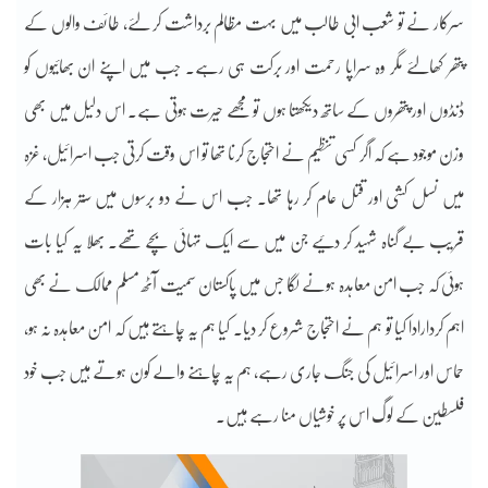
سرکار نے تو شعب ابی طالب میں بہت مظالم برداشت کر لئے، طائف والوں کے
پتھر کھالئے مگر وہ سراپا رحمت اور برکت ہی رہے۔ جب میں اپنے ان بھائیوں کو
ڈنڈوں اور پتھروں کے ساتھ دیکھتا ہوں تو مجھے حیرت ہوتی ہے۔ اس دلیل میں بھی
وزن موجود ہے کہ اگر کسی تنظیم نے احتجاج کرنا تھا تو اس وقت کرتی جب اسرائیل، غزہ
میں نسل کشی اور قتل عام کر رہا تھا۔ جب اس نے دو برسوں میں ستر ہزار کے
قریب بے گناہ شہید کر دئیے جن میں سے ایک تہائی بچے تھے۔ بھلا یہ کیا بات
ہوئی کہ جب امن معاہدہ ہونے لگا جس میں پاکستان سمیت آٹھ مسلم ممالک نے بھی
اہم کردارادا کیا تو ہم نے احتجاج شروع کر دیا۔ کیا ہم یہ چاہتے ہیں کہ امن معاہدہ نہ ہو،
حماس اور اسرائیل کی جنگ جاری رہے، ہم یہ چاہنے والے کون ہوتے ہیں جب خود
فلسطین کے لوگ اس پر خوشیاں منا رہے ہیں۔