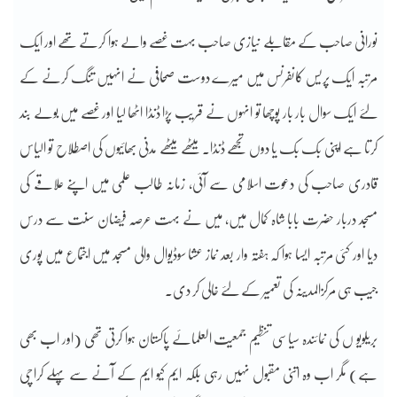
نورانی صاحب کے مقابلے نیازی صاحب بہت غصے والے ہوا کرتے تھے اور ایک
مرتبہ ایک پریس کانفرنس میں میرے دوست صحافی نے انہیں تنگ کرنے کے
لئے ایک سوال بار بار پوچھا تو انہوں نے قریب پڑا ڈنڈا اٹھا لیا اور غصے میں بولے بند
کرتا ہے اپنی بک بک یا دوں تجھے ڈنڈا۔ میٹھے میٹھے مدنی بھائیوں کی اصطلاح تو الیاس
قادری صاحب کی دعوت اسلامی سے آئی، زمانہ طالب علمی میں اپنے علاقے کی
مسجد دربار حضرت بابا شاہ کمال میں، میں نے بہت عرصہ فیضان سنت سے درس
دیا اور کئی مرتبہ ایسا ہوا کہ ہفتہ وار بعد نماز عشا سوڈیوال والی مسجد میں اجتماع میں پوری
جیب ہی مرکزالمدینہ کی تعمیر کے لئے خالی کر دی۔
بریلویو ں کی نمائندہ سیاسی تنظیم جمعیت العلمائے پاکستان ہوا کرتی تھی (اور اب بھی
ہے) مگر اب وہ اتنی مقبول نہیں رہی بلکہ ایم کیو ایم کے آنے سے پہلے کراچی