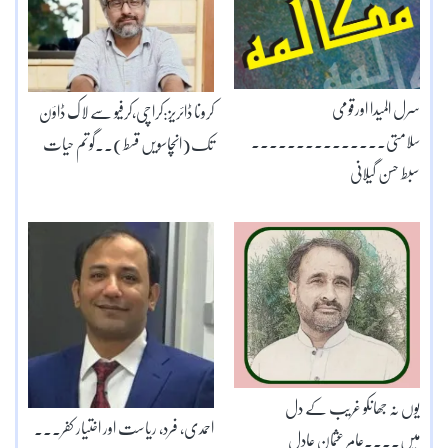
سرل المیدا اورقومی
کرونا ڈائریز:کراچی،کرفیو سے لاک ڈاؤن
سلامتی۔۔۔۔۔۔۔۔۔۔۔۔۔۔۔
تک(انچاسویں قسط)۔۔گوتم حیات
سبط حسن گیلانی
یوں نہ جھانکو غریب کے دل
احمدی، فرد، ریاست اور اختیار کفر۔۔۔
میں۔۔۔۔عامر عثمان عادل