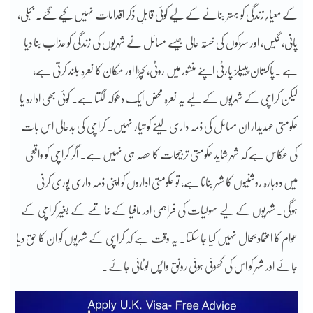
کے معیارِ زندگی کو بہتر بنانے کے لیے کوئی قابلِ ذکر اقدامات نہیں کیے گئے۔ بجلی،
پانی، گیس، اور سڑکوں کی خستہ حالی جیسے مسائل نے شہریوں کی زندگی کو عذاب بنا دیا
ہے ۔پاکستان پیپلز پارٹی اپنے منشور میں روٹی، کپڑا اور مکان کا نعرہ بلند کرتی ہے،
لیکن کراچی کے شہریوں کے لیے یہ نعرہ محض ایک دھوکہ لگتا ہے۔ کوئی بھی ادارہ یا
حکومتی عہدیدار ان مسائل کی ذمہ داری لینے کو تیار نہیں۔ کراچی کی بدحالی اس بات
کی عکاس ہے کہ شہر شاید حکومتی ترجیحات کا حصہ ہی نہیں ہے۔ اگر کراچی کو واقعی
میں دوبارہ روشنیوں کا شہر بنانا ہے، تو حکومتی اداروں کو اپنی ذمہ داری پوری کرنی
ہوگی۔ شہریوں کے لیے سہولیات کی فراہمی اور مافیا کے خاتمے کے بغیر کراچی کے
عوام کا اعتماد بحال نہیں کیا جا سکتا۔ یہ وقت ہے کہ کراچی کے شہریوں کو ان کا حق دیا
جائے اور شہر کو اس کی کھوئی ہوئی رونق واپس لوٹائی جائے۔