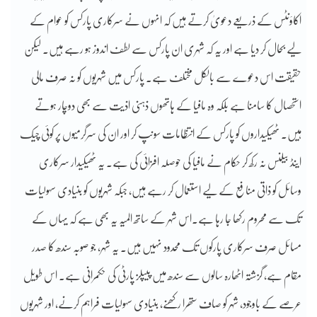
اکاؤنٹس کے ذریعے دعویٰ کرتے ہیں کہ انہوں نے سرکاری پارکس کو عوام کے
لیے بحال کر دیا ہے اور یہ کہ شہری ان پارکس سے لطف اندوز ہو رہے ہیں۔ لیکن
حقیقت اس دعوے سے بالکل مختلف ہے۔ پارکس میں شہریوں کو نہ صرف مالی
استحصال کا سامنا ہے بلکہ وہ مافیا کے ہاتھوں ذہنی اذیت سے بھی دوچار ہوتے
ہیں۔ ٹھیکیداروں کو پارکس کے انتظامات سونپ کر اور ان کی سرگرمیوں پر کوئی چیک
اینڈ بیلنس نہ رکھ کر حکام نے مافیا کی حوصلہ افزائی کی ہے۔ یہ ٹھیکیدار سرکاری
وسائل کو ذاتی منافع کے لیے استعمال کر رہے ہیں، جبکہ شہریوں کو بنیادی سہولیات
تک سے محروم رکھا جا رہا ہے۔اس شہر کے ساتھ المیہ یہ بھی ہے کہ یہاں کے
مسائل صرف سرکاری پارکوں تک محدود نہیں ہیں۔ یہ شہر، جو صوبہ سندھ کا صدر
مقام ہے، گزشتہ اٹھارہ سالوں سے سندھ میں پیپلز پارٹی کی حکمرانی ہے۔ اس طویل
عرصے کے باوجود، شہر کو صاف ستھرا رکھنے، بنیادی سہولیات فراہم کرنے، اور شہریوں