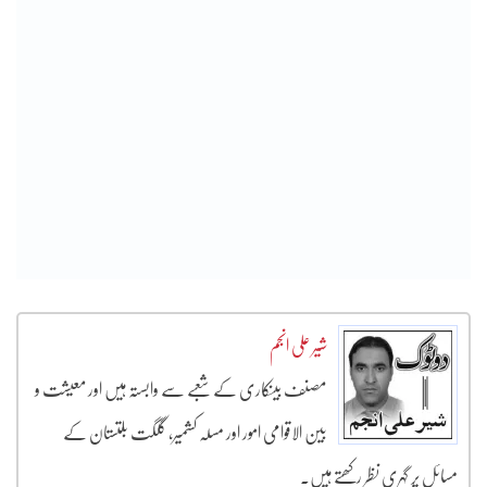
شیر علی انجم
مصنف بینکاری کے شعبے سے وابستہ ہیں اور معیشت و
بین الاقوامی امور اور مسلہ کشمیر، گلگت بلتستان کے
مسائل پر گہری نظر رکھتے ہیں۔