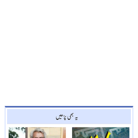
یہ بھی پڑھیں