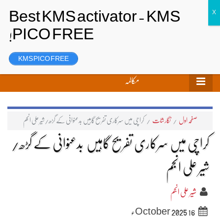
تحریر بھیجیں
لاگ ان
رجسٹر
KMS PICO FREE
مکالمہ
صفحہ اول
/
نگارشات
/
کراچی میں سرکاری تفریح گاہیں بدعنوانی کے گڑھ/شیر علی انجم
کراچی میں سرکاری تفریح گاہیں بدعنوانی کے گڑھ/
شیر علی انجم
شیر علی انجم
16 October 2025ء