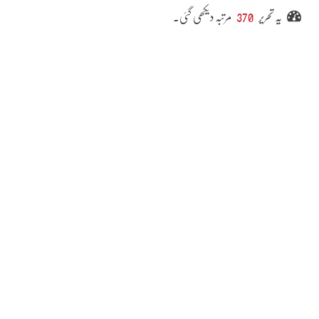
یہ تحریر
370
مرتبہ دیکھی گئی۔