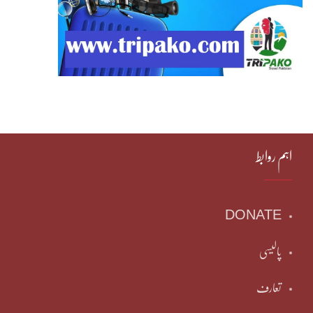
اہم روابط
DONATE
پالیسی
تعارف