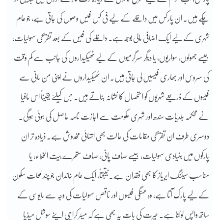
چکے ہیں۔ ان پارکس میں داخلے کے لیے فی کس فیس وصول کی جاتی ہے، جو عام
شہری کے لیے ایک اضافی مالی بوجھ ہے۔ داخلے کی فیس کے بعد تفریحی سہولیات،
جیسے جھولوں، سواریوں، یا دیگر سرگرمیوں کے لیے ٹھیکیداروں کی جانب سے کم وقت
کی سروس اور بھاری فیسیں لی جاتی ہیں۔ ان ٹھیکیداروں نے اپنی من مانی سے
فیسوں کے ذریعے شہریوں کو استحصال کا نشانہ بناتے ہیں۔ جس کیلئے یقیناً اس مافیا
نے محکمہ بلدیات سندھ اور شہری حکومت سے اجازت نامہ حاصل کی ہوئی ہوگی۔
دوسری طرف ان تفریحی مقامات کی حالت بھی انتہائی مخدوش ہے۔ ذیادہ تر ان
پارکوں میں بنیادی سہولیات، جیسے صاف پانی، صاف ستھرے بیت الخلاء، یا
مناسب سیٹنگ ایریاز کا بھی فقدان ہے۔ نتیجتاً، ایک عام خاندان جو چند لمحات سکون
کے لیے پارک آتا ہے، وہ مہنگی فیسوں اور ناقص سہولیات کی وجہ سے مایوسی کے
ساتھ واپس لوٹتا ہے۔ حیرت کی بات یہ بھی ہے کہ میئر کراچی اپنے سوشل میڈیا