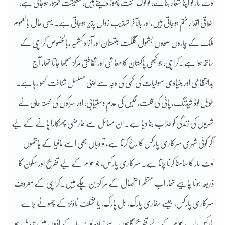
لوٹ مار کو اپنا شعار بنالے، تو لوگ محنت چھوڑ دیتے ہیں، معیشت کمزور ہوجاتی ہے،
اخلاقی اقدار ختم ہوجاتی ہیں، اور بالآخر تہذیب زوال پذیر ہوجاتی ہے۔ یہی حال بالعموم
ملک کے چاروں صوبوں بشمول گلگت بلتستان اور آزاد کشمیر ،بالخصوص کراچی کے
ساتھ ہوا ہے ۔کراچی، جو کبھی پاکستان کا معاشی اور ثقافتی مرکز سمجھا جاتا تھا، آج
بدانتظامی اور بنیادی سہولیات کی کمی کی وجہ سے اپنی مسلسل شناخت کھو رہا ہے۔
طویل لوڈ شیڈنگ، پانی کی قلت، گیس کی عدم دستیابی، اور سڑکوں کی خستہ حالی نے
شہریوں کی زندگی کو عذاب بنا دیا ہے۔ ان مسائل سے عارضی چھٹکارا پانے کے لیے
اگر کوئی شہری سرکاری پارکس کا رخ کرتا ہے، تو وہاں بھی اسے مافیا کے ہاتھوں
لوٹ مار کا سامنا کرنا پڑتا ہے۔ سرکاری پارکس، جو عوام کے لیے تفریح اور سکون کا
ذریعہ ہونا چاہیے تھا، اب منظم استحصال کے مراکز بن چکے ہیں۔ کراچی کے معروف
سرکاری پارکس، جیسے سفاری پارک، ہل پارک، یا مختلف ٹاؤنز کے چھوٹے بڑے
پارکس، اب عوام کے لیے تفریح گاہوں سے زیادہ لوٹ مار کے اڈوں میں تبدیل ہو