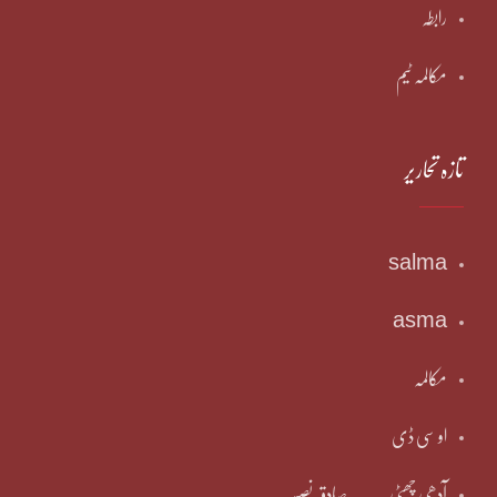
رابطہ
مکالمہ ٹیم
تازہ تحاریر
salma
asma
مکالمہ
او سی ڈی
آدھی چھٹی ۔۔۔۔صادقہ نصیر۔