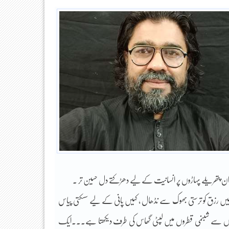
 ان پتھریلے پہاڑوں پر انسانیت کے لیے دھڑکتے دل حسین تر ۔
ہیں رزق کو ترستی بھوک سے نڈھال ، کہیں پانی کے لیے سسکتی پیاس
آنکھوں سے شبنمی قطروں میں لپٹی گھاس کی طرف دیکھتا ہے۔۔۔ایک