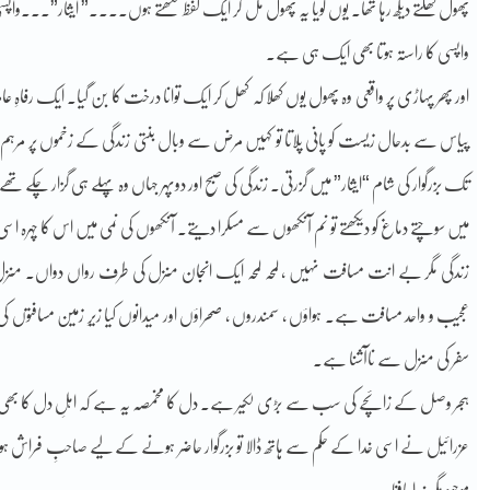
پھول کھلتے دیکھ رہا تھا۔ یوں گویا یہ پھول مل کر ایک لفظ لکھتے ہوں۔۔۔۔” ایثار”۔۔۔واپس
واپسی کا راستہ ہوتا بھی ایک ہی ہے۔
اور پھر پہاڑی پر واقعی وہ پھول یوں کھلا کہ کھل کر ایک توانا درخت کا بن گیا۔ ایک رفاہِ ع
پیاس سے بدحال زیست کو پانی پلاتا تو کہیں مرض سے وبال بنتی زندگی کے زخموں پر 
تک بزرگوار کی شام “ایثار” میں گزرتی۔ زندگی کی صبح اور دوپہر جہاں وہ پہلے ہی گزار چک
میں سوچتے دماغ کو دیکھتے تو نم آنکھوں سے مسکرا دیتے۔ آنکھوں کی نمی میں اس کا چہرہ ا
زندگی مگر بے انت مسافت نہیں ، لمحہ لمحہ ایک انجان منزل کی طرف رواں دواں۔ منز
عجیب و واحد مسافت ہے۔ ہواؤں ، سمندروں ، صحراؤں اور میدانوں کیا زیرِ زمین مسافتوں کی م
سفر کی منزل سے ناآشنا ہے۔
ہجر وصل کے زائچے کی سب سے بڑی لکیر ہے۔ دل کا مخمصہ یہ ہے کہ اہلِ دل کا بھی س
عزرائیل نے اسی خدا کے حکم سے ہاتھ ڈالا تو بزرگوار حاضر ہونے کے لیے صاحبِ فراش ہ