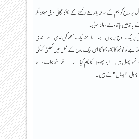
ر روح کو جسم کے ساتھ باندھے رکھنے کے ٹانکا لگاتی سوئی موجود مگر
 ہاتھ میں ہاتھ دیے روانہ ہوئی۔
 چوٹی پر ایک روح براجمان ہے۔ سامنے ایک مسحور کن ندی ہے۔ ندی
ہے تو خوشبو کا تازہ جھونکا اس نیک روح کے محل میں کھلتی کھڑکی
ہ کونسے پھول ہیں۔۔ان پھولوں کا نام کیا ہے۔۔۔فرشتے جواب دیتے
ے پھول ” ایصال ” کے ہیں۔