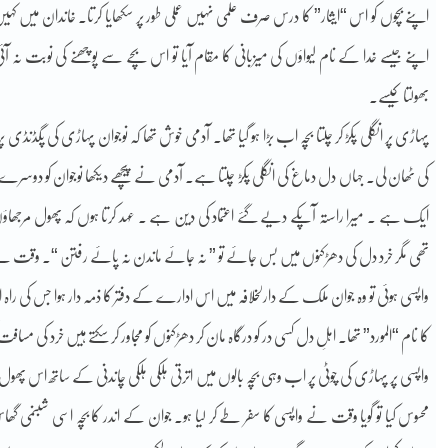
اپنے بچوں کو اس “ایثار” کا درس صرف علمی نہیں عملی طور پر سکھایا کرتا۔ خاندان میں کہیں
اپنے جیسے خدا کے نام لیواؤں کی میزبانی کا مقام آیا تو اس بچے سے پوچھنے کی نوبت نہ
بھولتا کیسے۔
پہاڑی پر انگلی پکڑ کر چلتا بچہ اب بڑا ہو گیا تھا۔ آدمی خوش تھا کہ نوجوان پہاڑی کی پگڈنڈ
کی ٹھان لی۔ جہاں دل دماغ کی انگلی پکڑ چلتا ہے۔ آدمی نے پیچھے دیکھا نوجوان کو دوسرے راست
ایک ہے ۔ میرا راستہ آپکے دیے گئے اعتماد کی دین ہے ۔ عہد کرتا ہوں کہ پھول مرجھاؤں 
تھی مگر خرد دل کی دھڑکنوں میں بس جائے تو ” نہ جائے ماندن نہ پائے رفتن “۔ وقت نے ا
واپسی ہوئی تو وہ جوان ملک کے دارلخلافہ میں اس ادارے کے دفتر کا ذمہ دار ہوا جس کی 
کا نام “المورد” تھا۔ اہلِ دل کسی در کو درگاہ مان کر دھڑکنوں کو مجاور کر سکتے ہیں خرد کی 
واپسی پر پہاڑی کی چوٹی پر اب وہی بچہ بالوں میں اترتی ہلکی ہلکی چاندنی کے ساتھ اس پھول
محسوس کیا تو گویا وقت نے واپسی کا سفر طے کر لیا ہو۔ جوان کے اندر کا بچہ اسی شبنمی