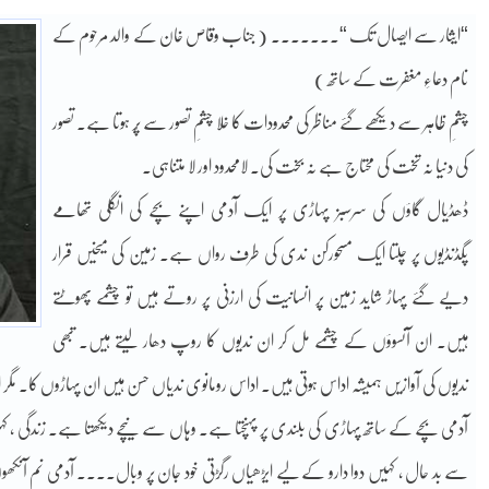
“ایثار سے ایصال تک “۔۔۔۔۔۔۔ ( جناب وقاص خان کے والد مرحوم کے
نام دعاءِ مغفرت کے ساتھ )
چشمِ ظاہر سے دیکھے گئے مناظر کی محدودات کا خلا چشمِ تصور سے پُر ہوتا ہے۔ تصور
کی دنیا نہ تخت کی محتاج ہے نہ بخت کی۔ لامحدود اور لا متناہی۔
ڈھڈیال گاؤں کی سرسبز پہاڑی پر ایک آدمی اپنے بچے کی انگلی تھامے
پگڈنڈیوں پر چلتا ایک مسحورکن ندی کی طرف رواں ہے۔ زمین کی میخیں قرار
دیے گئے پہاڑ شاید زمین پر انسانیت کی ارزنی پر روتے ہیں تو چشمے پھوٹتے
ہیں۔ ان آنسوؤں کے چشمے مل کر ان ندیوں کا روپ دھار لیتے ہیں۔ تبھی
ندیوں کی آوازیں ہمیشہ اداس ہوتی ہیں۔ اداس رومانوی ندیاں حسن ہیں ان پہاڑوں کا۔ مگر
آدمی بچے کے ساتھ پہاڑی کی بلندی پر پہنچتا ہے۔ وہاں سے نیچے دیکھتا ہے۔ زندگی ، ک
سے بد حال ، کہیں دوا دارو کے لیے ایڑھیاں رگڑتی خود جان پر وبال۔۔۔۔ آدمی نم 