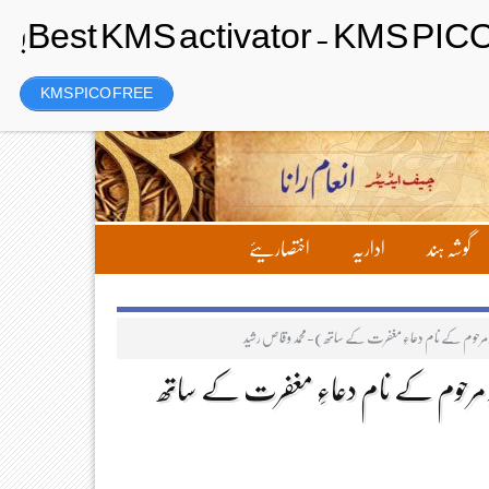
رجسٹر
Friday، 7 August 2026ء
KMS PICO FREE
گوشہ ہند
اداریہ
اختصاریئے
رحوم کے نام دعاءِ مغفرت کے ساتھ )-محمد وقاص رشید
مرحوم کے نام دعاءِ مغفرت کے ساتھ