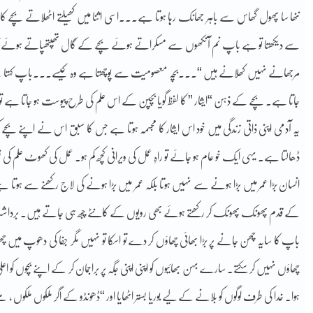
ننھا سا پھول گھاس سے باہر جھانک رہا ہوتا ہے۔۔۔اسی اثنا میں کھیلتے اٹھلاتے بچے ک
سے دیکھتا تو ہے باپ نم آنکھوں سے مسکراتے ہوئے بچے کے گال تھپتھپاتے ہوئے 
مرجھانے نہیں کھلانے ہیں “۔۔۔بچہ معصومیت سے پوچھتا ہے وہ کیسے۔۔۔باپ کہتا ہے ا
جاتا ہے۔ بچے کے ذہن “ایثار ” کا لفظ گویا بچپن کے اس علم کی طرح پیوست ہو جاتا ہے ت
یہ آدمی اپنی ذاتی زندگی میں خود اس ایثار کا مجسمہ ہوتا ہے جس کا سبق اس نے اپنے بچے کو گو
ڈھالتا ہے۔ یہی ایک خو عام ہو جائے تو راہِ عمل کی ویرانی کچھ کم ہو۔ عمل کی کھوٹ علم
انسان بڑا عمر میں بڑا ہونے سے نہیں ہوتا بلکہ عمر میں بڑا ہونے کی لاج رکھنے سے ہوتا ہے۔
کے قدم پھونک پھونک کر رکھتے ہوئے بھی رویوں کے کانٹے چبھ ہی جاتے ہیں۔ برداشت کی
باپ کا سایہ چھن جانے پر بڑا بھائی چھاؤں کر دے تو اسکا تو نہیں مگر جفا کی دھوپ میں چ
چھاؤں نہیں کر سکتے۔ سارے بہن بھائیوں کو اپنی اپنی جگہ پر براجمان کر کے اپنے بچوں کو اع
ہوا۔ خدا کی طرف لوگوں کو بلانے کے لیے بوریا بستر اٹھایا اور “ڈھونڈو کے اگر ملکوں ملکوں