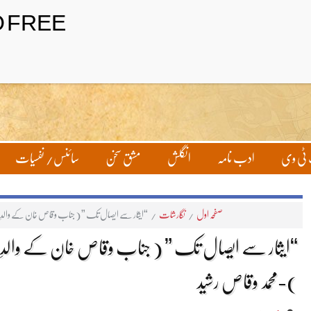
تحریر بھیجیں
لاگ ان
ٹی وی
ادب نامہ
انگلش
مشق سخن
سائنس/ نفسیات
صفحہ اول
/
نگارشات
/
“ایثار سے ایصال تک ” ( جناب وقاص خان کے والدِ م
“ایثار سے ایصال تک ” ( جناب وقاص خان کے والدِ 
)-محمد وقاص رشید