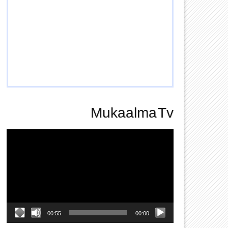
Mukaalma Tv
Video
Player
00:55
00:00