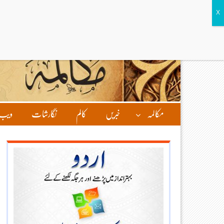
مکالمہ
خبریں
کالم
نگارشات
ویب 