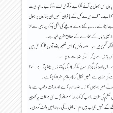
ا پاؤں اس پھول پر آنے لگتا ہے تو آدمی اسے روکتا ہے۔ بچہ حیرت
کہتا ہے۔ ” اے میرے کل کے باغبان تمہیں ان پہاڑوں پر پھول
یثار سے۔۔۔یہ کہتے ہوئے وہ بچے کی انگلی پکڑ کر پہاڑی سے اتر
و لاطینی زبان کے محاورے کے مطابق پتھر پر لکیر ہے۔
یا گھٹی میں دیا۔ بھلے وقتوں کا اعلی تعلیم یافتہ آدمی علم کو عمل میں
 کی نعرہ بازی سے پُر کرنے کی ضرورت نہ پڑے۔
 اس لاج کی پگڑی سر پر رکھ کر ایثار کی پگڈنڈی پہ چلنا پڑتا ہے۔ لحاظ
 سوزن سے انہیں نکال کر پھر عازمِ سفر ہونا پڑتا ہے۔
ھوٹے بہن بھائیوں کا ازالہ ضرور ہو جاتا ہے اور درخت دھوپ سہے بنا
لی تعلیم کی طرف راغب کرتا راہِ خدا کا مسافر ایک نئی مسافت پر گامزن
 ، ملنے کے نہیں نایاب ہیں ہم “۔ اپنی زندگی راہِ خدا میں وقف کر دی۔