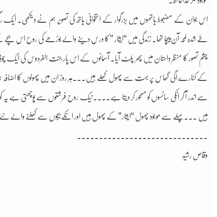
موجود مگر خداحافظ۔
اس جوان کے مضبوط ہاتھوں میں بزرگوار کے استخوانی ہاتھ کی تصویر ہم نے دیکھی۔ ایک رگ پ
طے شدہ لمحہ آن پیچا تھا۔ زندگی میں “ایثار ” کا درس دینے والے بوڑھے کی روح اس بچے کے
چشمِ تصور کا منظر داستان میں پھر پلٹ آیا۔ آسمانوں کے اس پار جنت الفردوس کی ایک
کے کنارے اگی گھاس پر بہت سے پھول کھلے ہیں۔۔۔ہر روز ان میں پھولوں کا اضافہ ہوتا 
سے اندر آ کر انکی سانسوں کو مسحور کر دیتا ہے۔۔۔۔نیک روح فرشتوں سے پوچھتی ہے ی
ہیں ۔۔۔پہلے سے موجود پھول “ایثار” کے پھول ہیں اور انکے بیجوں سے کھلنے والے نئ
۔۔۔۔۔۔۔۔۔۔۔۔۔۔۔۔۔۔۔۔۔۔۔۔۔۔۔۔۔۔
وقاص رشید