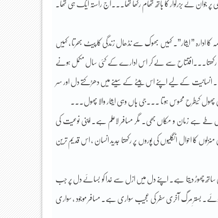
ی پر جوان نے بزرگوار کا ہاتھ تھام رکھا تھا۔۔۔آج راستہ ایک ہی تھا۔
امہ کا ادارہ ” ایثار”۔ کہیں بھوک سے نڈھال زندگی کا پیٹ بھرتا ، کہیں
مرہم رکھتا۔۔۔افتتاح سے لے کر اس ادارے کے کئی سال مکمل ہونے
ے تھے۔ انسانیت کے لیے اپنے اس بیٹے کے سینے میں دھڑکتے دل اور سر
سی پھول کیطرح محسوس ہوتا ۔۔۔جی ہاں وہی ایثار والا پھول۔۔۔
ل طے ہے زمان و مکاں بھی۔ مگر مسافر لاعلم ہے۔ اپنی نوعیت کی
نزلوں کا احوال انگلیوں کی پوروں پر رکھتا جدید انسان ، اس قدیم ترین
اتھ چھوڑ دیتا ہے۔ اپنے دل میں ازل سے خدا کو بسائے دل پر جب
وئے۔ بسترِ مرگ آخری سفر کی عجیب سواری ہے۔ مسافر موجود ، سواری