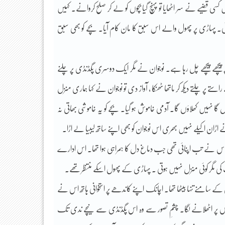
 کسی قضیے نے سر اٹھایا تو پہنچ گیا بچوں کو لے کر صلح کروانے۔ کہیں
 آئی۔ پہاڑی پر پھول والے اس سبق کا مان کام آیا۔ بچے کو بھی سبق
ی پر پیچھے پیچھے چل رہا ہے۔ نوجوان نے مگر ایک دوسری پگڈنڈی پر چلنے
ے پر چلتے دیکھ کر ماتھا ٹھنکا ، آواز دی تو نوجوان نے کہا ہماری منزل
گا نہیں کھلاؤں گا۔ آدمی خاموش ہو گیا۔ بچے کو یہ خاموشی بھاتی نہ
ڑان اکیلے نہیں بھری اس نوجوان کو بھی اپنے ساتھ لیبیا لے اڑا۔
راہ اس نے تب اپنائی تھی جب دماغ دل کا ہمراہی ہوا تھا۔ اس ادارے
مسافت کی مگر کوئی منزل نہیں ہوتی ۔ پہاڑی کے پھول اسکے منتظر تھے۔
 کے سامنے تنہا بیٹھا تھا۔ اچانک اپنے کاندھے پر استخوانی ہاتھ اس نے
 گھاس پر اٹھلانے لگا۔ چشمِ تصور سے وہ اس پگڈنڈی سے نیچے ندی تک