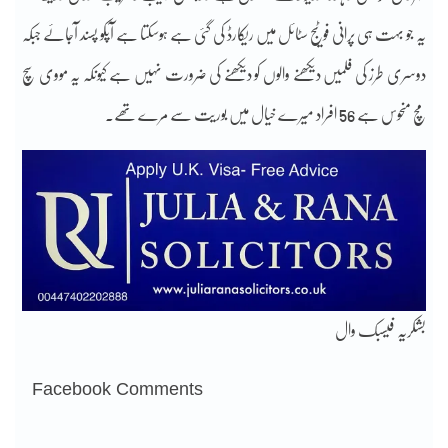
یہ جو بہت ہی پرانی فوٹیج سٹائل میں ریکارڈ کی گئی ہے ہوسکتا ہے آپکو پسند آجائے جبکہ
دوسری طرز کی فلمیں دیکھنے والوں کو دیکھنے کی ضرورت نہیں ہے کیونکہ یہ مووی سچ
مچ منحوس ہے 56 افراد میرے خیال میں بوریت سے مرے تھے۔
بشکریہ فیسبک وال
Facebook Comments