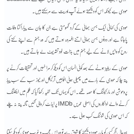
مووی ہے کیونکہ اس کو دیکھتے ہوئے آپ بوریت سے مرسکتے ہیں.
مووی کی کہانی ایک بہن بھائی کے گرد گھومتی ہے جن کا جان سے پیارا کتا وفات
پاجاتا ہے اور دونوں بہن بھائی اتنے افسردہ ہوتے ہیں کہ وہ جہنم سے اپنے کتے کی
روح کو واپس لانے کے لیے جہنم میں بذات خود تشریف لے جاتے ہیں.
مووی کے ریلیز ہونے کے بعد کوئی انسان اس کو دیکھ کر مرا نہیں اور تحقیقات کرنے پر
پتہ چلا کہ مووی کے بارے میں پھیلی ہوئی افواہیں آرٹیکل اور نیوز سب کے سب پیڈ
پروموشن اور مارکیٹنگ کا حصہ تھے. اس کو یہاں تک خفیہ رکھا گیا کہ فلم میں ایکٹنگ
کرنے والے اداکاروں کی اصلی عمریں IMDb پر ایڈٹ کروالی گئیں تاکہ پتہ نہ چلے
کہ اس مووی کی شوٹنگ کب ہوئی ہے.
بہرحال اگر کسی کو ہارر موویز دیکھنے کا شوق ہے تو وہ اس عجیب و غریب مووی کو دیکھ سکتا