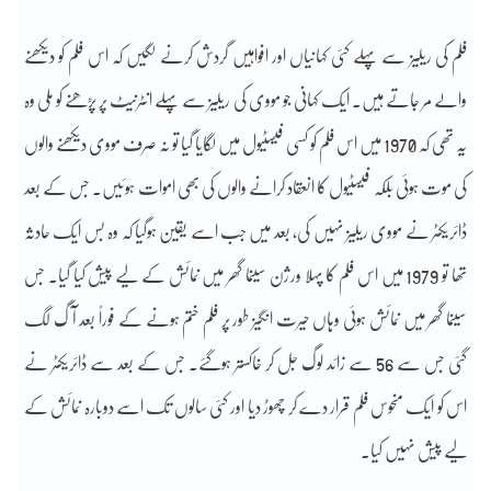
فلم کی ریلیز سے پہلے کئی کہانیاں اور افواہیں گردش کرنے لگیں کہ اس فلم کو دیکھنے
والے مر جاتے ہیں۔ ایک کہانی جو مووی کی ریلیز سے پہلے انٹرنیٹ پر پڑھنے کو ملی وہ
یہ تھی کہ 1970 میں اس فلم کو کسی فیسٹیول میں لگایا گیا تو نہ صرف مووی دیکھنے والوں
کی موت ہوئی بلکہ فیسٹیول کا انعقاد کرانے والوں کی بھی اموات ہوئیں. جس کے بعد
ڈائریکٹر نے مووی ریلیز نہیں کی، بعد میں جب اسے یقین ہوگیا کہ وہ بس ایک حادثہ
تھا تو 1979 میں اس فلم کا پہلا ورژن سینما گھر میں نمائش کے لیے پیش کیا گیا. جس
سینما گھر میں نمائش ہوئی وہاں حیرت انگیز طور پر فلم ختم ہونے کے فوراً بعد آگ لگ
گئی جس سے 56 سے زائد لوگ جل کر خاکستر ہوگئے۔ جس کے بعد سے ڈائریکٹر نے
اس کو ایک منحوس فلم قرار دے کر چھوڑ دیا اور کئی سالوں تک اسے دوبارہ نمائش کے
لیے پیش نہیں کیا.