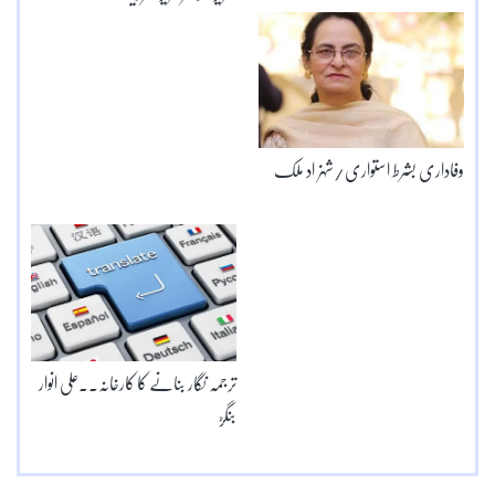
وفاداری بشرط استواری/شہزاد ملک
ترجمہ نگار بنانے کا کارخانہ۔۔علی انوار
بنگڑ