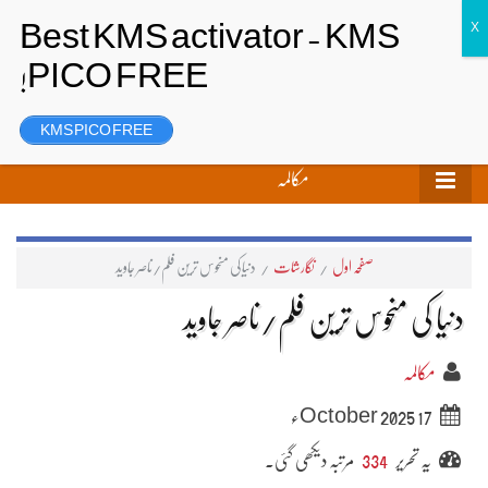
تحریر بھیجیں
لاگ ان
رجسٹر
KMS PICO FREE
مکالمہ
صفحہ اول
/
نگارشات
/
دنیا کی منحوس ترین فلم/ناصر جاوید
دنیا کی منحوس ترین فلم/ناصر جاوید
مکالمہ
17 October 2025ء
یہ تحریر
334
مرتبہ دیکھی گئی۔