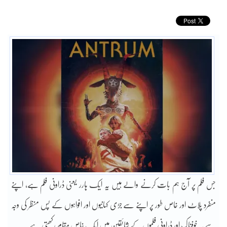
جس فلم پر آج ہم بات کرنے والے ہیں یہ ایک ہارر یعنی ڈراونی فلم ہے، اپنے
منفرد پلاٹ اور خاص طور پر اپنے سے جڑی کہانیوں اور افواہوں کے پس منظر کی وجہ
سے یہ خوفناک اور ڈراونی فلموں کے شائقین میں ایک خاص مقام رکھتی ہے۔