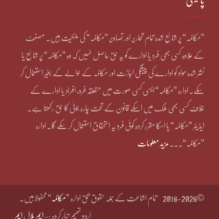
پالیسی
”مکالمہ“ پر شائع شدہ تمام تحاریر اور تصاویر ”مکالمہ“ کی ملکیت ہیں۔ مصنف
کے علاوہ کسی بھی فرد یا ادارے کو یہ حق حاصل نہیں کہ وہ ”مکالمہ“ پر شائع یا
نشر شدہ مواد کو ادارے کی پیشگی اجازت اور مکالمہ کے حوالے کے بغیر استعمال کر
سکے۔ ادارہ ”مکالمہ“ ایسی کسی صورت میں متعلقہ فرد، افراد یا ادارے کے
خلاف کسی بھی ملک میں اسکے قانون کے تحت چارہ جوئی کا حق رکھتا ہے۔
ایڈیٹر ”مکالمہ“ یا اسکا مقرر کردہ کوئی فرد یہ استحقاق استعمال کر سکے گا۔ ادارہ
”مکالمہ“۔۔۔
مزید معلومات
©2016-2026
تمام اشاعت کے جملہ حقوق بحق ادارہ ”
مکالمہ
“ محفوظ ہیں۔
اردو تھیم تیار کردہ :-
ایم بلال ایم