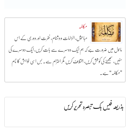
مکالمہ
مباحثوں، الزامات و دشنام، نفرت اور دوری کے اس
ماحول میں ضرورت ہے کہ ہم ایک دوسرے سے بات کریں، ایک دوسرے کی
سنیں، سمجھنے کی کوشش کریں، اختلاف کریں مگر احترام سے۔ بس اسی خواہش کا نام
”مکالمہ“ ہے۔
بذریعہ فیس بک تبصرہ تحریر کریں