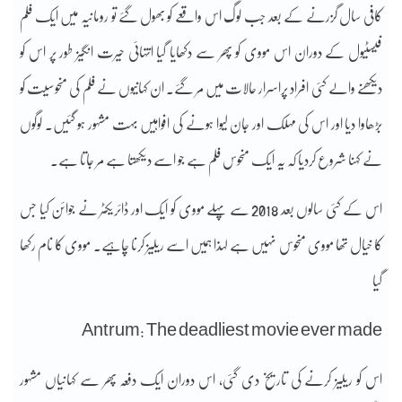
کافی سال گزرنے کے بعد جب لوگ اس واقعے کو بھول گئے تو رومانیہ میں ایک فلم
فیسٹیول کے دوران اس مووی کو پھر سے دکھایا گیا انتہائی حیرت انگیز طور پر اس کو
دیکھنے والے کئی افراد پراسرار حالات میں مر گئے۔ ان کہانیوں نے فلم کی منحوسیت کو
بڑھاوا دیا اور اس کی مہلک اور جان لیوا ہونے کی افواہیں بہت مشہور ہو گئیں۔ لوگوں
نے کہنا شروع کردیا کہ یہ ایک منحوس فلم ہے جو اسے دیکھتا ہے مر جاتا ہے.
اس کے کئی سالوں بعد 2018 سے پہلے مووی کو ایک اور ڈائریکٹر نے جوائن کیا جس
کا خیال تھا مووی منحوس نہیں ہے لہذا ہمیں اسے ریلیز کرنا چاہیے. مووی کا نام رکھا
گیا
Antrum: The deadliest movie ever made
اس کو ریلیز کرنے کی تاریخ دی گئی، اس دوران ایک دفعہ پھر سے کہانیاں مشہور