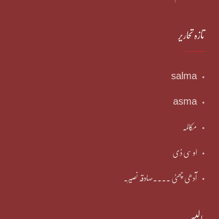
تازہ تحاریر
salma
asma
مکالمہ
او سی ڈی
آدھی چھٹی ۔۔۔۔صادقہ نصیر۔