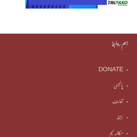
اہم روابط
DONATE
پالیسی
تعارف
رابطہ
مکالمہ ٹیم