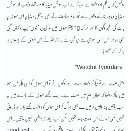
ہوگئیں کہ یہ فلم جو دیکھتا ہے مرجاتا ہے اب سوشل میڈیا کا دور تھا، یوٹیوب اور سوشل
میڈیا پر ویڈیوز بنانے والوں سے لیکر عام صارف نے بھی سوشل میڈیا پر اس مووی پر
بات کی، کچھ لوگوں کا کہنا تھا کہ Ring مووی میں جو ڈیڈلی منحوس ٹیپ دکھائی گئی
تھی وہ دراصل اسی مووی سے لی گئی ہے. ڈائریکٹر نے اس مووی کے پوسٹر پر بڑا
بڑا کرکے لکھوایا
“Watch it if you dare”
یعنی ہمت ہے تو دیکھ کر دکھاؤ، بہت سے لوگوں نے تو اس مووی کو اسی چکر میں سینما
میں جاکر دیکھا کہ بھائی ہم میں ہمت ہے. جب مجھے مووی کے بارے میں یہ
سب باتیں پتہ چلیں تو میں نے بھی بھاگ کر اس مووی کو دیکھا. مجھے ہارر اور ڈراونی
فلمیں کسی زمانے میں بہت پسند تھیں لیکن اب زیادہ تر دیکھی نہیں جاتیں. اس
مووی کو جب دیکھا تو یقین ہوگیا کہ یہ مووی واقعی دنیا کی سب سے deadliest