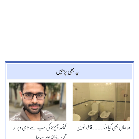
یہ بھی پڑھیں
وہ جہاں بھی گیا لوٹا۔۔۔۔فاخرہ نورین
کینسر پھیلنے کی سب سے بڑی وجہ /
تحریر -ڈاکٹر عزیر سرویا