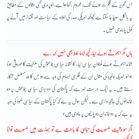
اس تحریر کے قلم بند ہونے تک، محروم رکھاہوا ہے، اوپر دی گئی مثالوں کے مطابق
یہ بالکل سوچا جا سکتا ہے کیونکہ امریکی صدر کی اولاد کے سیاست اور اقتدار میں آنے پر
کوئی پابندی نہیں۔
ہاں مگر ابھرتے ہوئے لیڈر کچھ ایسا غلط بھی نہیں کہہ رہے
شائد ابھرتے ہوئے نوجوان سیاسی لیڈر کا نشانہ سیاسی جماعتوں کی ملکیت کا موروثی ہونا
ہو اور امریکہ وغیرہ کی مثال ان کے فکری ابہام کی وجہ سے ہو جس کا وہ مسلسل شکار
رہتے ہیں۔ یہ ایک درست امر ہے کہ پاکستان کی دو بڑی سیاسی جماعتوں پر دو
خاندانوں کی جاگیر داری ہے۔ لیکن سوال یہ ہے کہ کیا پاکستان کے سیاسی جمود کی وجہ
یہ ہے کہ یہ دو خاندان دو پارٹیوں پر حاوی ہیں؟
اگر موروثیت جمہوریت کی تباہی کا باعث ہے تو بھارت میں جمہوریت توانا