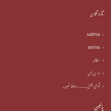
تازہ تحاریر
salma
asma
مکالمہ
او سی ڈی
آدھی چھٹی ۔۔۔۔صادقہ نصیر۔
پالیسی