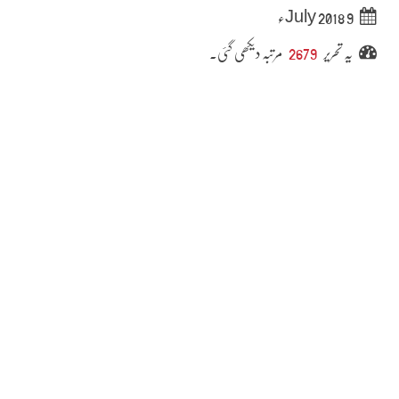
9 July 2018ء
یہ تحریر
2679
مرتبہ دیکھی گئی۔