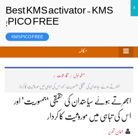
تحریر بھیجیں
لاگ ان
رجسٹر
KMS PICO FREE
مکالمہ
صفحہ اول
/
نگارشات
/
ابھرتے ہوئے سیاستدان کی حقیقی ‘جمہوریت’ اور اس کی تباہی میں موروثیت کا کردار
ابھرتے ہوئے سیاستدان کی حقیقی ‘جمہوریت’ اور
اس کی تباہی میں موروثیت کا کردار
مہمان تحریر