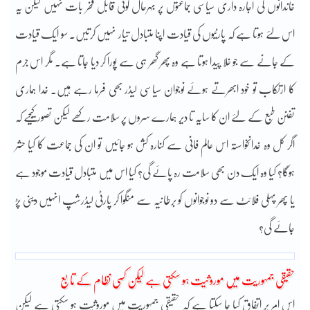
خاندانوں کی اجارہ داری سیاسی جماعتوں پر بہرحال کوئی قابل فخر بات نہیں لیکن یہ
اس لئے ہوتا ہے کہ پارٹیوں کی قیادت اپنا متبادل تیار نہیں کرتیں۔ سو ایک قیادت
کے جانے سے جو خلا پیدا ہوتا ہے وہ پھر گھر ہی سے پورا کر دیا جاتا ہے۔ مگر اس جرم
کا ارتکاب تو خود ابھرتے ہوئے نوجوان سیاسی لیڈر بھی فرما رہے ہیں۔ خدا ہماری
تفنن طبع کے لئے ان کا سایہ تا دیر ہمارے سروں پر سلامت رکھے لیکن تصور کیجیے کہ
اگر کل وہ خدانخواستہ اس عالم فانی سے کنارہ کش ہو جائیں تو ان کی جماعت کا کیا حشر
ہوگا؟ کیا وہ ایک دن بھی سلامت رہ پائے گی؟ کیا اس میں متبادل قیادت موجود ہے
یا پھر پہلی فلائٹ سے دو نوجوانوں کو برطانیہ سے منگوا کر پارٹی لیڈرشپ انہیں دینی پڑ
جائے گی؟
حقیقی جمہوریت میں موروثیت ہو سکتی ہے لیکن کسی نظام کے تابع
اس امر پر اتفاق کیا جا سکتا ہے کہ حقیقی جمہوریت میں موروثیت ہو سکتی ہے لیکن