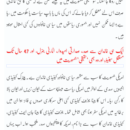
نہیں روکا جا سکتا۔ سو حقیقی جمہوریت میں یہ کیسے ممکن ہے کہ کسی کا حق نمائندگی
صرف اس لئے معطل کر دیا جائے کہ اس کی ماں یا باپ سیاست یا حکومت میں رہا
ہے؟ ایسا ممکن نہیں اور جمہوری ریاستوں میں سیاسی خانوادوں کی کئی امثال موجود
ہیں۔
ایک ہی خاندان سے صدر، صدارتی امیدوار، اٹارنی جنرل، اور 47 سال تک
مستقل سینیٹر، اور وہ بھی ‘حقیقی’ جمہوریت میں
امریکی جمہوریت کا سب سے مشہور سیاسی خانوادہ کینیڈی خاندان ہے۔ پیٹرک کینیڈی
انیسویں صدی کے اواخر میں امریکی ریاست میساچوسسٹ کے ایوان زیریں اور ایوان بالا
کا رکن رہا۔ اس کا بیٹا جوزف کینیڈی کئی اعلیٰ سرکاری عہدوں پر فائز ہوا جن میں
برطانیہ میں امریکی سفر ہونا بھی شامل تھا۔ جوزف کینیڈی کا بیٹا جان ایف کینیڈی،
کینیڈی خاندان کا سب سے بڑا نام، امریکہ کا پینتیسواں صدر منتخب ہوا۔ اب یہاں