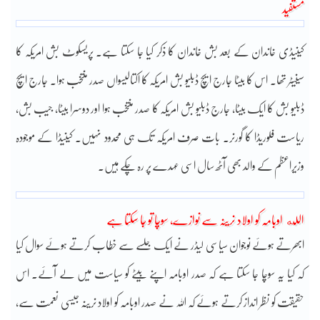
مستفید
کینیڈی خاندان کے بعد بش خاندان کا ذکر کیا جا سکتا ہے۔ پریسکوٹ بش امریکہ کا
سینیٹر تھا۔ اس کا بیٹا جارج ایچ ڈبلیو بش امریکہ کا اکتالیسواں صدر منتخب ہوا۔ جارج ایچ
ڈبلیو بش کا ایک بیٹا، جارج ڈبلیو بش امریکہ کا صدر منتخب ہوا اور دوسرا بیٹا، جیب بش،
ریاست فلوریڈا کا گورنر۔ بات صرف امریکہ تک ہی محدود نہیں۔ کینیڈا کے موجودہ
وزیراعظم کے والد بھی آٹھ سال اسی عہدے پر رہ چکے ہیں۔
الله اوبامہ کو اولاد نرینہ سے نوازے، سوچا تو جا سکتا ہے
ابھرتے ہوئے نوجوان سیاسی لیڈر نے ایک جلسے سے خطاب کرتے ہوئے سوال کیا
کہ کیا یہ سوچا جا سکتا ہے کہ صدر اوبامہ اپنے بیٹے کو سیاست میں لے آئے۔ اس
حقیقت کو نظر انداز کرتے ہوئے کہ اللہ نے صدر اوبامہ کو اولاد نرینہ جیسی نعمت سے،