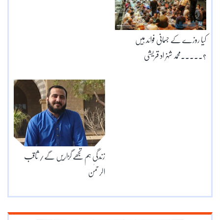
کیا روزے کے جسمانی فوائد ہیں
؟۔۔۔۔۔محمد شہزاد قریشی
زندگی ہم تجھے گزاریں گے/ ثاقب
الرحمٰن