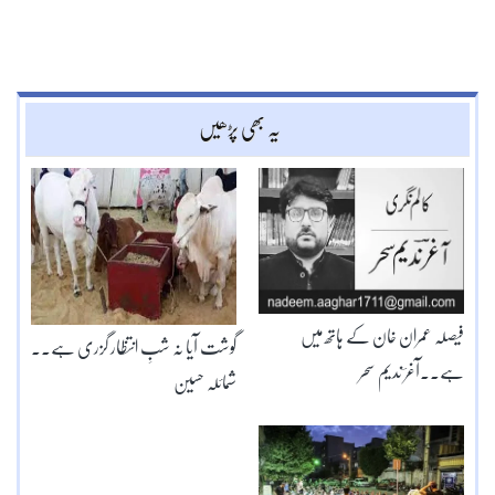
یہ بھی پڑھیں
فیصلہ عمران خان کے ہاتھ میں
گوشت آیا نہ شبِ انتظار گزری ہے۔۔
ہے۔۔آغرؔ ندیم سحر
شمائلہ حسین