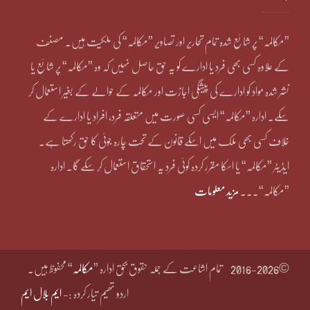
”مکالمہ“ پر شائع شدہ تمام تحاریر اور تصاویر ”مکالمہ“ کی ملکیت ہیں۔ مصنف
کے علاوہ کسی بھی فرد یا ادارے کو یہ حق حاصل نہیں کہ وہ ”مکالمہ“ پر شائع یا
نشر شدہ مواد کو ادارے کی پیشگی اجازت اور مکالمہ کے حوالے کے بغیر استعمال کر
سکے۔ ادارہ ”مکالمہ“ ایسی کسی صورت میں متعلقہ فرد، افراد یا ادارے کے
خلاف کسی بھی ملک میں اسکے قانون کے تحت چارہ جوئی کا حق رکھتا ہے۔
ایڈیٹر ”مکالمہ“ یا اسکا مقرر کردہ کوئی فرد یہ استحقاق استعمال کر سکے گا۔ ادارہ
”مکالمہ“۔۔۔
مزید معلومات
©2016-2026
تمام اشاعت کے جملہ حقوق بحق ادارہ ”
مکالمہ
“ محفوظ ہیں۔
اردو تھیم تیار کردہ :-
ایم بلال ایم