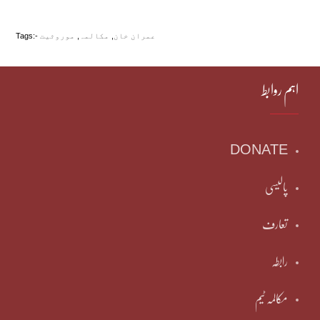
عمران خان
,
مکالمہ
,
موروثیت
Tags:-
اہم روابط
DONATE
پالیسی
تعارف
رابطہ
مکالمہ ٹیم