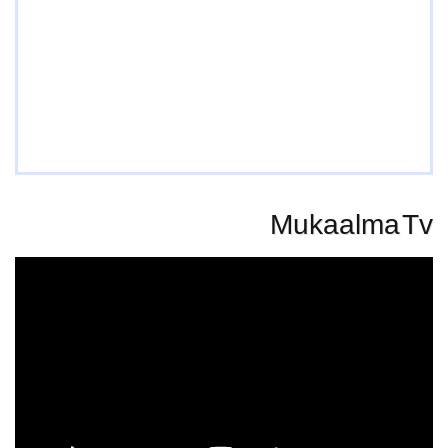
Mukaalma Tv
Video
Player