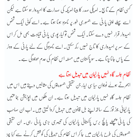
کسی نظام کے تابع۔ امریکی صدر کا بیٹا امریکہ کی صدارت کا امیدوار ہو سکتا ہے لیکن
اسے پہلے اپنی پارٹی سے جمہوری طور پر نامزد ہونا ہوتا ہے۔ اسے کوئی ایک شخص
امیدوار قرار نہیں دے سکتا۔ ایک شخص تو کیا، پوری پارٹی قیادت بھی مل کر اس
کے سر پر امیدواری کا تاج نہیں رکھ سکتی۔ اسے نامزدگی کے لئے پارٹی کے ووٹر
کے پاس جانا پڑتا ہے۔ سو پاکستان میں مسئلہ اس نظام کی عدم موجودگی ہے۔
نظام جلسہ گاہ نہیں پارلیمان میں تبدیل ہوتا ہے
ابھرتے ہوئے نوجوان سیاسی لیڈر جن حقیقی جمہوریتوں کی مثالیں دیتے ہیں اس میں
نظام جلسہ گاہ نہیں پارلیمان میں تبدیل ہوتا ہے۔ ان ملکوں میں اپوزیشن جماعتیں
پارلیمانی جوڑ توڑ کے ساتھ اپنے بل قانون میں تبدیل کروا لیتی ہیں۔ اب ان صاحب
کی پارٹی پچھلے پانچ برس پاکستانی پارلیمان کی تیسری بڑی پارٹی رہی۔ ان حقیقی
جمہوریتوں کی طرح پارلیمان میں جا کر اس نظام کی تبدیلی کی کوششس کرنے سے کیا چیز