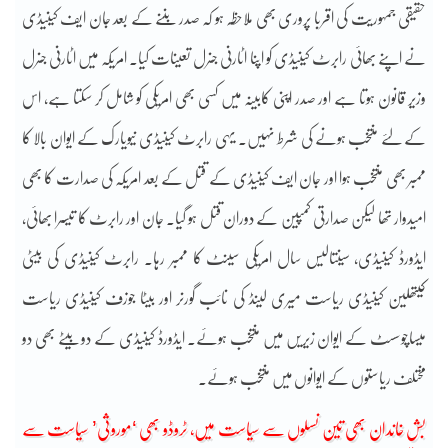
حقیقی جمہوریت کی اقربا پروری بھی ملاحظہ ہو کہ صدر بننے کے بعد جان ایف کینیڈی
نے اپنے بھائی رابرٹ کینیڈی کو اپنا اٹارنی جنرل تعینات کیا۔ امریکہ میں اٹارنی جنرل
وزیر قانون ہوتا ہے اور صدر اپنی کابینہ میں کسی بھی امریکی کو شامل کر سکتا ہے، اس
کے لئے منتخب ہونے کی شرط نہیں۔ یہی رابرٹ کینیڈی نیویارک کے ایوان بالا کا
ممبر بھی منتخب ہوا اور جان ایف کینیڈی کے قتل کے بعد امریکہ کی صدارت کا بھی
امیدوار تھا لیکن صدارتی کمپین کے دوران قتل ہو گیا۔ جان اور رابرٹ کا تیسرا بھائی،
ایڈورڈ کینیڈی، سینتالیس سال امریکی سینٹ کا ممبر رہا۔ رابرٹ کینیڈی کی بیٹی
کیتھلین کینیڈی ریاست میری لینڈ کی نائب گورنر اور بیٹا جوزف کینیڈی ریاست
میساچوسسٹ کے ایوان زیریں میں منتخب ہوئے۔ ایڈورڈ کینیڈی کے دو بیٹے بھی دو
مختلف ریاستوں کے ایوانوں میں منتخب ہوئے۔
بش خاندان بھی تین نسلوں سے سیاست میں، ٹروڈو بھی ‘موروثی’ سیاست سے