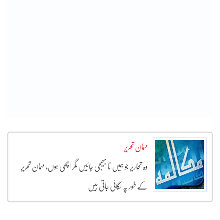
مہمان تحریر
وہ تحاریر جو ہمیں نا بھیجی جائیں مگر اچھی ہوں، مہمان تحریر
کے طور پہ لگائی جاتی ہیں