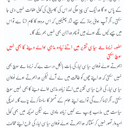
کے پاس ہو گا وہ ایک نئی چیز ہوگی اور اس کی کامیابی کی کوئی ضمانت نہیں دی جا
سکتی۔ اگر آپ ہوائی جہاز کے پہیے اتار پھنیکیں کہ اس مردود کا کام اڑنا ہے تو اس
میں پہیے کیوں لگے ہوئے ہیں تو پھر وہ اڑان بھی نہیں بھر سکے گا۔
حضور، ٹریسا مے سیاسی تقریر میں اتنے زیادہ مذہبی حوالے دینے کا بھی نہیں
سوچ سکتی
ابھرتے ہوئے نوجوان سیاسی لیڈر کی بات بالکل درست ہے کہ ٹریسا مے سوچ بھی
نہیں سکتی کہ وہ اپنے بچوں کو طاقت میں لے آئے لیکن وہ ابھرتے ہوئے نوجوان
سیاسی لیڈر کی طرح سیاسی تقریر میں اتنے زیادہ مذہبی حوالے دینے کا بھی نہیں سوچ
سکتی۔ اگر ایسا کرے گی تو اسے اپنے عوام کے تمسخر کا سامنا کرنے پڑے گا۔ امریکی
سیاست میں مذہب یورپ سے کہیں زیادہ حاوی ہے لیکن امریکہ میں بھی کوئی
امیدوار تصور نہیں کر سکتا کہ وہ ابھرتے ہوئے نوجوان سیاسی لیڈر کی طرح اپنے مخالف