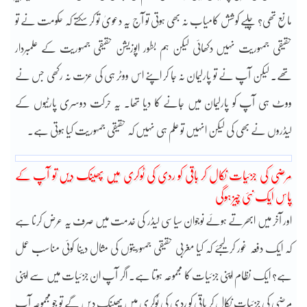
مانع تھی؟ چلیے کوشش کامیاب نہ بھی ہوتی تو آج یہ دعویٰ تو کر سکتے کہ حکومت نے تو
حقیقی جمہوریت نہیں دکھائی لیکن ہم بطور اپوزیشن حقیقی جمہوریت کے علمبردار
تھے۔ لیکن آپ نے تو پارلیمان نہ جا کر اپنے اس ووٹر ہی کی عزت نہ رکھی جس نے
ووٹ ہی آپ کو پارلیمان میں جانے کا دیا تھا۔ یہ حرکت دوسری پارٹیوں کے
لیڈروں نے بھی کی لیکن انہیں تو علم ہی نہیں کہ حقیقی جمہوریت کیا ہوتی ہے۔
مرضی کی جزئیات نکال کر باقی کو ردی کی ٹوکری میں پھینک دیں تو آپ کے
پاس ایک نئی چیز ہوگی
اور آخر میں ابھرتے ہوئے نوجوان سیاسی لیڈر کی خدمت میں صرف یہ عرض کرنا ہے
کہ ایک دفعہ غور کر لیجئے کہ کیا مغربی حقیقی جمہوریتوں کی مثال دینا کوئی مناسب عمل
ہے؟ ایک نظام اپنی جزئیات کا مجموعہ ہوتا ہے۔ اگر آپ ان جزئیات میں سے اپنی
مرضی کی جزئیات نکال کر باقی کو ردی کی ٹوکری میں پھینک دیں گے تو جو مجموعہ آپ