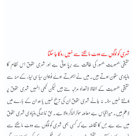
شہری کو لوگوں سے ووٹ مانگنے سے نہیں روکا جا سکتا
حقیقی جمہوریت جمہور کی طاقت سے برپا ہوتی ہے اور شہری حقوق اس نظام کا
بنیادی ستون ہوتے ہیں۔ میں نے ابھرتے ہوئے نوجوان سیاسی لیڈر کے منہ سے
حقیقی جمہوریت کے الفاظ لاتعداد مرتبہ سنے ہیں لیکن کبھی انہیں شہری حقوق پر
بولتے نہیں سنا۔ نہ جانے شہری حقوق ان کی ترجیح نہیں یا وہ ان کے بارے میں
لاعلم ہیں۔ میرا قیاس ہے معاملہ مؤخر الذکر والا ہے۔ حق نمائندگی بنیادی شہری حقوق
میں سے ہے جس کا تقاضہ ہے کہ کسی بھی شہری کو لوگوں سے ووٹ مانگنے سے