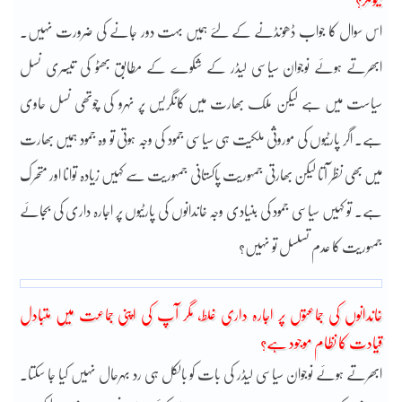
کیونکر؟
اس سوال کا جواب ڈھونڈنے کے لئے ہمیں بہت دور جانے کی ضرورت نہیں۔
ابھرتے ہوئے نوجوان سیاسی لیڈر کے شکوے کے مطابق بھٹو کی تیسری نسل
سیاست میں ہے لیکن ملک بھارت میں کانگریس پر نہرو کی چوتھی نسل حاوی
ہے۔ اگر پارٹیوں کی موروثی ملکیت ہی سیاسی جمود کی وجہ ہوتی تو وہ جمود ہمیں بھارت
میں بھی نظر آتا لیکن بھارتی جمہوریت پاکستانی جمہوریت سے کہیں زیادہ توانا اور متحرک
ہے۔ تو کہیں سیاسی جمود کی بنیادی وجہ خاندانوں کی پارٹیوں پر اجارہ داری کی بجائے
جمہوریت کا عدم تسلسل تو نہیں؟
خاندانوں کی جماعتوں پر اجارہ داری غلط، مگر آپ کی اپنی جماعت میں متبادل
قیادت کا نظام موجود ہے؟
ابھرتے ہوئے نوجوان سیاسی لیڈر کی بات کو بالکل ہی رد بہرحال نہیں کیا جا سکتا۔