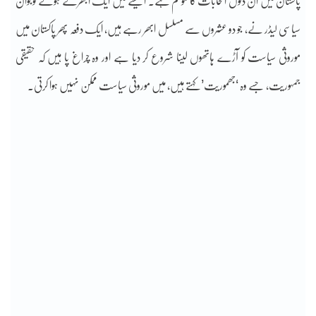
پاکستان میں ان دنوں انتخابات کا موسم ہے۔ ایسے میں ایک ابھرتے ہوئے نوجوان
سیاسی لیڈر نے، جو دو عشروں سے مسلسل ابھر رہے ہیں، ایک دفعہ پھر پاکستان میں
موروثی سیاست کو آڑے ہاتھوں لینا شروع کر دیا ہے اور وہ چراغ پا ہیں کہ حقیقی
جمہوریت، جسے وہ ‘جھموریت’ کہتے ہیں، میں موروثی سیاست ممکن نہیں ہوا کرتی۔