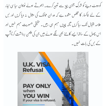
کو ووٹ دینے کو شرک جیسی چیز سے تعبیر کرے۔ ابھرتے ہوئے نوجوان سیاسی لیڈر
کے لئے خاکسار کا مخلص مشورہ ہے کہ وہ ان ممالک کی مثال نہ دیا کریں اور بس
علامہ اقبال تک رہا کریں تاکہ چیزیں مبہم ہی رہیں۔ حقیقی جمہوریت مبہم نہیں اور
اس پھول کے ساتھ ایسے کانٹے بھی لگے ہوئے ہیں جن کی چبھن برداشت کرنا آپ
کے بس کی بات نہیں۔