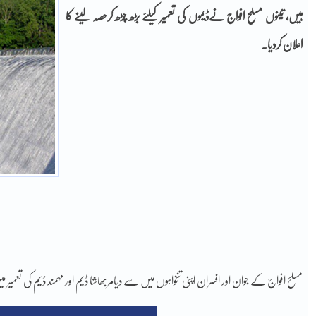
ہیں، تینوں مسلح افواج نےڈیموں کی تعمیر کیلئے بڑھ چڑھ کرحصہ لینے کا
اعلان کردیا۔
مسلح افواج کے جوان اور افسران اپنی تنخواہوں میں سے دیامربھاشا ڈیم اور مہمند ڈیم کی تعمی