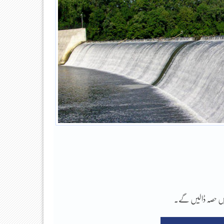
ر میں حصہ ڈالیں گے۔