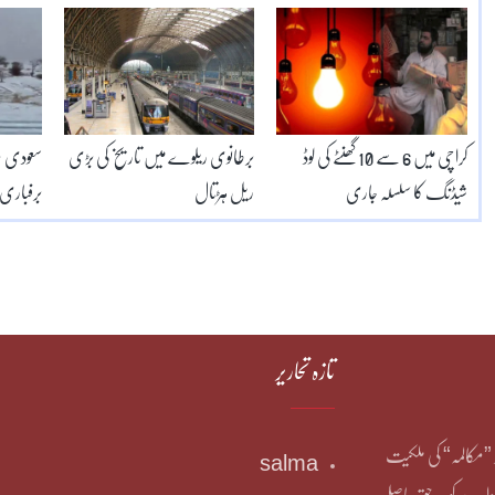
کراچی میں 6 سے 10 گھنٹے کی لوڈ
برطانوی ریلوے میں تاریخ کی بڑی
سعودی 
شیڈنگ کا سلسلہ جاری
ریل ہڑتال
برفباری 
تازہ تحاریر
یر ”مکالمہ“ کی ملکیت
salma