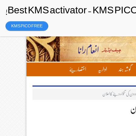
رجسٹر
Friday، 7 August 2026ء
KMS PICO FREE
گوشہ ہند
اداریہ
اختصاریئے
دو دن کی تنخواہ دینے کا اعلان
ان