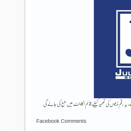
، یہ رقم ڈیموں کی تعمیر کیلیے قائم اکاؤنٹ میں جمع کی جائے گی
Facebook Comments