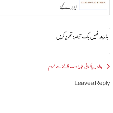
ایڈیٹر سے کیجئے
بذریعہ فیس بک تبصرہ تحریر کریں
Post
ہزاروں پاکستانی حجاج ووٹ ڈالنے سے محروم
navigation
Leave a Reply