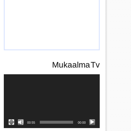
Mukaalma Tv
Video
Player
00:55
00:00