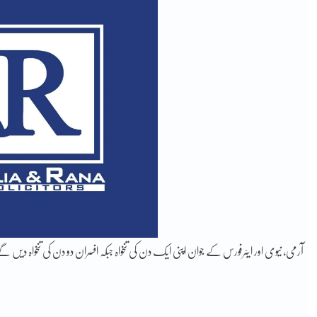
آرمی، نیوی اور ایئرفورس کے جوان اپنی ایک دن کی تنخواہ جبکہ افسران دو دن کی تنخواہ دیں گے