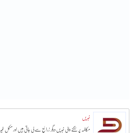
خبریں
مکالمہ پر لگنے والی خبریں دیگر زرائع سے لی جاتی ہیں اور مکمل غ