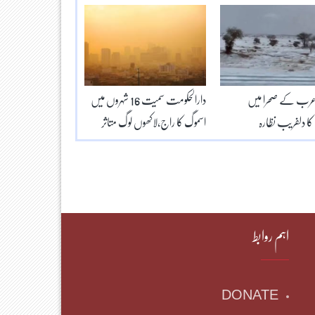
عرب کے صحرا میں
دارالحکومت سمیت 16 شہروں میں
کا دلفریب نظارہ
اسموگ کا راج،لاکھوں لوگ متاثر
اہم روابط
DONATE