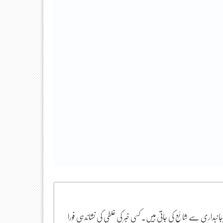
یرجانبداری سے شائع کی جاتی ہیں۔ کسی خبر کی غلطی کی نشاندہی فورا