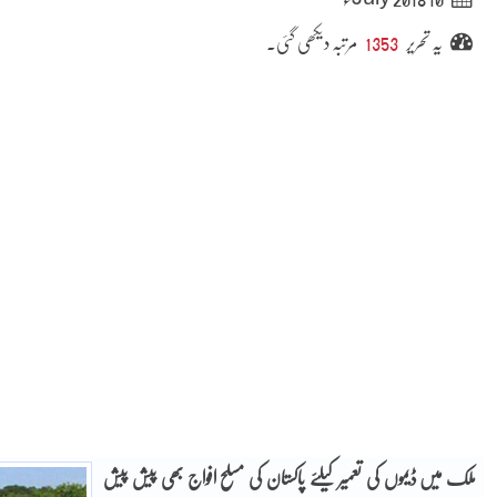
یہ تحریر
1353
مرتبہ دیکھی گئی۔
ملک میں ڈیموں کی تعمیر کیلئے پاکستان کی مسلح افواج بھی پیش پیش