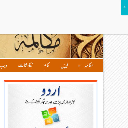
مکالمہ
خبریں
کالم
نگارشات
ویب 