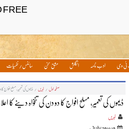
تحریر بھیجیں
لاگ ان
ٹی وی
ادب نامہ
انگلش
مشق سخن
سائنس/ نفسیات
صفحہ اول
/
خبریں
/
ڈیموں کی تعمیر، مسلح افواج کا 
ڈیموں کی تعمیر، مسلح افواج کا دو دن کی تنخواہ دینے کا اعل
خبریں
10 July 2018ء