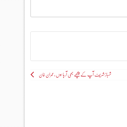
شہبازشریف آپ کے پیچھے بھی آرہا ہوں ،عمران خان