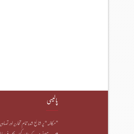
پالیسی
”مکالمہ“ پر شائع شدہ تمام تحاریر اور تصاو