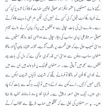
رکھنے والے مصنفین یا مشہور اینکرز اور صحافی خواتین حضرات کو فالو کرنا شروع کیا، کسی
نے فرینڈ ریکوئسٹ قبول کر لی کسی نے نہیں کی، لیکن ہم بھی ڈهیٹ فالو کرتے
رہے۔ ہمارے دل کی بات سچائی سے سو لفظوں میں پرو کر بیان کرنے والے محترم
صحافی سر مبشرعلی زیدی صاحب کی دیوارِ سچائی سے دو ایسی نابغہ روزگار ہستیوں سے
دوستی نصیب ہوئی ہے کہ اپنی قسمت پر رشک آتا ہے، محترمہ شاہانہ جاوید آپا اور حافظ
صفوان صاحب، دونوں سے دوستی اس قدر گہری ہوگئی ہے کہ دل کی بات چند
لفظوں سے سمجھ میں آ جاتی ہے۔ سر صفوان فیسبک پر فردِ واحد ہیں جن سے میں
نے خود ان کا فون نمبر مانگا تو فرمانے لگے کہ شریف لڑکیاں شریف لڑکوں سے
باتیں نہیں کرتیں۔ ارے کون سے لڑکے؟ میں تو ایک بزرگ سے بات کرنا چاہ
رہی ہوں۔ ایک دینی مسئلہ درپیش ہے۔ فرمایا خود پڑهو، ڈهونڈو، کتب بتا دیتا
ہوں۔ یہ سر صفوان کی خوبی ہے کہ گفتگو میں مہذب طریقے سے مخاطب کرتے