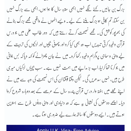
بزرگ بن جائیں۔ کہنے لگے نہیں ابھی
سترہ سال کا ہوا ہوں، ابھی سے بزرگ نہیں
بن سکتا، تم کافی ہو بزرگ بننے کے لیے۔ ویسے انھوں نے واقعی مجھے بزرگ بنانے
کی بھرپور کوشش کی۔ مجھے نصیحت کرتے رہتے ہیں کہ
دورِ طالب علمی میں جو درسِ
قرآن وغیرہ کرتی تهیں اب وہ بھی کیا کرو اور چھوٹی بچیوں اور لڑکیوں کی تربیت کے
لیے دینی و سماجی پروگرام وغیرہ رکھا کرو۔ میں نے جان چھڑانے کو کہہ دیا کہ بس جوانی
میں جو کرنا تھا کرلیا، اب بڑهاپے میں ہمت نہیں ہے۔ سب بچیاں لڑکیاں میری
طرح ہیں، نہیں سدھریں گی۔ لیکن وقتًا فوقتًا ان کی اس نصیحت کی وجہ سے میں نے
اپنے محلے میں ہفتہ وار درسِ قرآن پندرہ سال کے عرصے کے بعد دوبارہ شروع کروا
دیا۔ اچھے دوستوں کی نشانی یہ ہے کہ وہ دنیاوی اور دینی دونوں طرح سے بہترین
ہوتے ہیں۔ ایسے دوستوں کا ساتھ ہمارے لیے ضروری ہوتا ہے۔