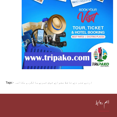
اردو
,
جنم دن
,
حافظ صفوان
,
خوش خبری
,
سالگرہ
,
مکالمہ
Tags:-
اہم روابط