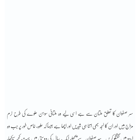
سر صفوان کا تعلق ملتان سے ہے اسی لیے وہ ملتانی سوہن حلوے کی طرح نرم
مزاج ہیں اور ان کا لہجہ بھی اتنا ہی شیریں اور اچھا ہے جیسا کہ حلوہ، خاص طور پر جب وہ
اردو میں گفتگو کریں۔ سر صفوان سے پچھلے ایک سال کی دوستی میں بہت کچھ سیکھا،