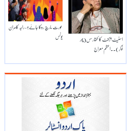
عورت مارچ روکا جائے؟-راجہ کامران
یونس
اسٹیٹ ایجنٹ کا کتھارسس(چور
نوکر)۔۔اعظم معراج