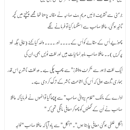
جرمنی سے تشریف لائیں مریم بٹ صاحبہ نے مقالہ پڑھنا تھا مجھے پہنچنے میں کچھ
تاخیر ہوگئی، حافظ صاحب سے استفسار کیا تو فرمانے لگے
چھوڑیے اُس کے مقالے کو اُس کے۔۔۔۔ اور ۔۔۔۔ واللہ کیا کہنے (خالی جگہ خود
پُر کریں)۔۔ حافظ صاحب ماہر لسانیات ہیں اور لغت نویس بھی، ان کی
ایک لغت لاہور سے “کرنٹ پبلشرز” سے چھپ چکی ہے۔ وہ لغت ناشر پر اس قدر
بھاری ثابت ہوئی کہ اُس کی اشاعت ناشر کے ترک کر دی ہے۔
ادارے کے مالک “غلام یزدانی صاحب” سے پوچھا گیا تو انھوں نے فرمایا کہ حافظ
صاحب نے اُن کے گھٹنوں کو چھو کر معافی مانگی تھی کہ ”
انکل غلطی ہوگئی معافی چاہتا ہوں”۔ “انکل” سے یاد آیا کہ حافظ صاحب “خواجہ