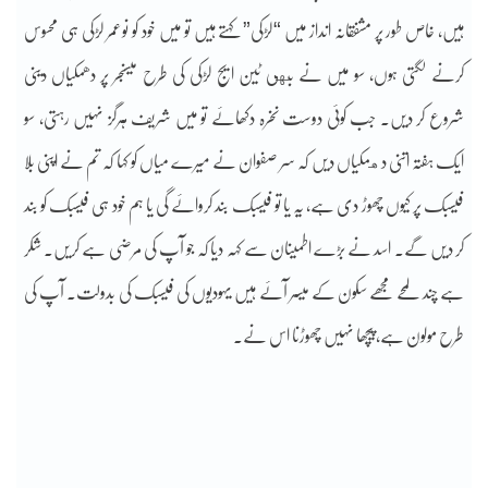
ہیں، خاص طور پر مشفقانہ انداز میں “لڑکی” کہتے ہیں تو میں خود کو نوعمر لڑکی ہی محسوس
کرنے لگتی ہوں، سو میں نے بهی ٹین ایج لڑکی کی طرح میسنجر پر دھمکیاں دینی
شروع کر دیں۔ جب کوئی دوست نخرہ دکھائے تو میں شریف ہرگز نہیں رہتی، سو
ایک ہفتہ اتنی دهمکیاں دیں کہ سر صفوان نے میرے میاں کو کہا کہ تم نے اپنی بلا
فیسبک پر کیوں چھوڑ دی ہے، یہ یا تو فیسبک بند کروائے گی یا ہم خود ہی فیسبک کو بند
کر دیں گے۔ اسد نے بڑے اطمینان سے کہہ دیا کہ جو آپ کی مرضی ہے کریں۔ شکر
ہے چند لمحے مجھے سکون کے میسر آئے ہیں یہودیوں کی فیسبک کی بدولت۔ آپ کی
طرح مولون ہے، پیچھا نہیں چھوڑنا اس نے۔