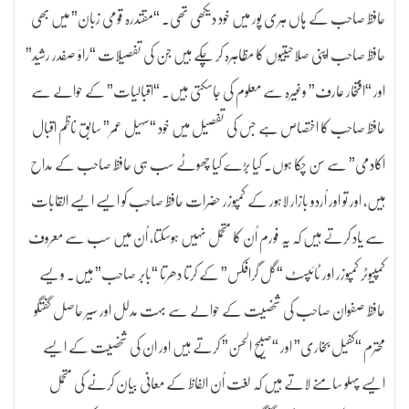
حافظ صاحب کے ہاں ہری پور میں خود دیکھی تھی۔ “مقتدرہ قومی زبان” میں بھی
حافظ صاحب اپنی صلاحیتیوں کا مظاہرہ کر چکے ہیں جن کی تفصیلات “راؤ صفدر رشید”
اور “افتخار عارف” وغیرہ سے معلوم کی جاسکتی ہیں۔ “اقبالیات” کے حوالے سے
حافظ صاحب کا اختصاص ہے جس کی تفصیل میں خود “سہیل عمر” سابق ناظم اقبال
اکادمی” سے سن چکا ہوں۔ کیا بڑے کیا چھوٹے سب ہی حافظ صاحب کے مداح
ہیں، اور تو اور اُردو بازار لاہور کے کمپوزر حضرات حافظ صاحب کو ایسے ایسے القابات
سے یاد کرتے ہیں کہ یہ فورم اُن کا متحمل نہیں ہوسکتا، اُن میں سب سے معروف
کمپیوٹر کمپوزر اور ٹائپسٹ “گل گرافکس” کے کرتا دھرتا “بابر صاحب” ہیں۔ ویسے
حافظ صفوان صاحب کی شخصیت کے حوالے سے بہت مدلل اور سیر حاصل گفتگو
محترم “کفیل بخاری” اور “صبیح الحسن” کرتے ہیں اور ان کی شخصیت کے ایسے
ایسے پہلو سامنے لاتے ہیں کہ لغت اُن الفاظ کے معانی بیان کرنے کی متحمل