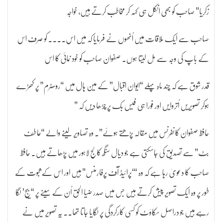
زکریا” صاحب کو بھی انکل ہی کہہ کر مخاطب کرتے ہیں، خواجہ
صاحب سے ایک ملاقات میں اُنھوں نے فرمایا کہ میں اس۔۔۔۔ کو صرف اس
کے باپ کی وجہ سے مِل لیتا ہوں۔ صفوان صاحب کو خود نمائی کا اس
قدر شوق ہے کہ چند ماہ پہلے “ایوان اقبال” کے مین ہال میں “روسٹرم” پر کھڑے
ہوکر تصویریں اُتروایں اور فورا ہی فیس بک پر چڑھا دیں کہ ”
حافظ صفوان کانفرنس میں مقالہ پڑھتے ہوئے”۔ وہ تصاویر لینے والے “عاطف
بٹ” سے تصدیق کی جاسکتی ہے جو دیال سنگھ کالج لاہور میں پڑھاتے ہیں۔ حافظ
صاحب کا دعویٰ رہا ہے کہ وہ “‘پرائیڈ آف پرفارمنس” ہیں اور اس کے ثبوت کے
طور پر وہ ایک تصویر پیش کرتے ہیں جس میں صدر ضیا الحق اُن کے سینے پر “بیج’ لگا
رہے ہیں جو دراصل سکاؤٹ کو کسی کارکردگی پر لگایا جاتا تھا۔۔ یہ تصویر میں نے