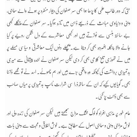
حتیٰ کہ دورِ طالب علمی کا پڑھا ہوا بھی سر صفوان کی دیوار منفرد پر ہونے والے سماجی،
دینی و دنیاوی مباحث کے ذریعے ذہن میں تازہ ہوگیا۔ سر صفوان کے چٹکلے کبھی
بے ساختہ ہنسی سے نوازتے ہیں اور کبھی
معاشرے کے دل شکن رویے پر کیا
جانے والا چٹکلہ افسردہ بھی کر دیتا ہے۔ پچھلے دنوں ایک معاشرتی و سیاسی مسئلے پر
میں نے تھوڑی تلخ کلامی بھی کر دی لیکن سر صفوان نے خندہ پیشانی سے میری
بدتمیزی برداشت کی کیونکہ وہ واقعی بڑے ہیں اور ہم چھوٹے۔ اسد نے تو مجھے ڈانٹا
بھی۔ گویا یوں کہیے کہ ان کے ساتھ ذرا سی شرارت ٹائپ بدتمیزی پر میاں صاحب
سے بھی ڈانٹ پڑ گئی۔
عام طور پر مذہبی افراد کو لوگ خشک مزاج سمجھتے ہیں لیکن سر صفوان کی زندہ دلی اور
خوش مزاجی دینی و سماجی اصول کے مطابق ہے۔ خوش اخلاقی و محبت سے دینی بات