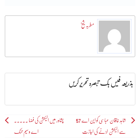
مطربہ شیخ
بذریعہ فیس بک تبصرہ تحریر کریں
Post
شاہد خاقان عباسی کو این اے 57
پشاور میں الیکشن کی فضا ۔۔۔۔۔
سے الیکشن لڑنے کی اجازت
اے وسیم خٹک
navigation