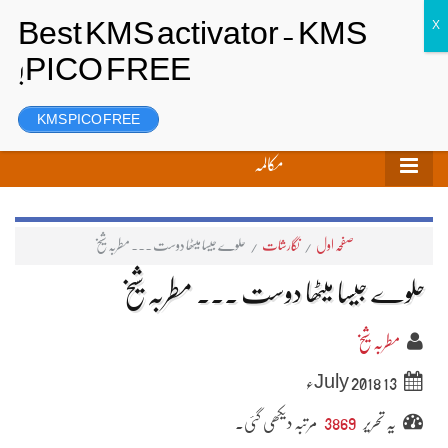
تحریر بھیجیں
لاگ ان
رجسٹر
KMS PICO FREE
مکالمہ
صفحہ اول
/
نگارشات
/
حلوے جیسا میٹھا دوست ۔۔۔ مطربہ شیخ
حلوے جیسا میٹھا دوست ۔۔۔ مطربہ شیخ
مطربہ شیخ
13 July 2018ء
یہ تحریر
3869
مرتبہ دیکھی گئی۔