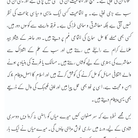
منوانا ان کی خوبی ہے۔ تبلیغ اور اجتماعیت ان کی گھٹی میں پڑی ہے اور یہی ان کی
سب سے بڑی خوبی ہے۔ یہ اجتماعیت کسی ایک مذہبی و سیاسی جماعت کی نظر
نہیں آتی ہے بلکہ معاشرتی و سماجی طرز کی ہے۔ فرقہ واریت سے کوسوں دور ہیں،
کسی بھی مسئلے کا حل
سماج کی اجتماعی فہم پر دیتے ہیں۔ دورِ حاضر کے بیشتر جید
علمائے کرام سے رابطے میں رہتے ہیں اور سب کے علم کے اشتراک سے
معاشرے کی بہتری کے لیے کوشاں رہتے ہیں۔ مسالک یا فرقے کی بنیاد پر ہونے
والے اختلافی مسائل کو حل کرنے کی کوشش کرتے ہیں اور اسلام کا اصل پیغام جو کہ
امن و محبت ہے، اسی پر خود بھی عمل پیرا ہیں اور اپنی فیسبک کی وال کے ذریعے
بھی یہی پیغام دیتے ہیں۔
بس مجھے خطرہ ہے کہ سر صفوان کہیں میرے میاں کو راضی نہ کروا دیں دوسری
شادی کے لیے، ورنہ میں ساری خوش مزاجی جاؤں گی۔ میرے میاں نے ایک بار