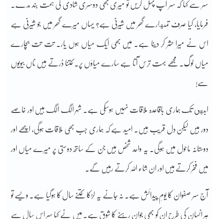
سر سے کہا کہ سر آپ پہل کریں تو میری بھی دوسری شادی کی ہمت بندهے۔
فرمایا، کیا صرف تمهارے گھر میں شیرنی ہے؟ یہاں میرے گھر میں جو شیرنی ہے
اس نے میرا حشر کر دینا ہے۔ میں بھی ایک میاں ہوں یار۔ تت تت بچارے
میاں لوگ۔ مجھے بہت ترس آتا ہے سارے میاؤں پر۔ کتنا ڈرتے ہیں ناں بیویوں
سے!
ابهی تک ہماری باقاعدہ ملاقات نہیں ہوسکی ہے۔ شہر الگ الگ ہیں اور خاصے
دور ہیں لیکن دل قریب ہیں۔ امید ہے کہ ہماری جب بھی ملاقات ہوگی، اچھے اور
دوستانہ ماحول میں ہوگی۔ یہ واحد شخص ہیں جن کے ساتھ دوستی پر میرے میاں اور
میں فخر کرتے ہیں اور ان شاء اللہ کرتے رہیں گے۔
آج سر صفوان کا یومِ پیدائش ہے۔ نہ جانے یہ لڑکا کتنے سال کا ہوگیا ہے۔ ویسے تو
ہر انسان کی طرح ان کو بھی جوان رہنے کا شوق ہے۔ میں نے کہا سر اس سال سے