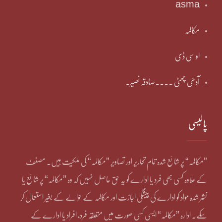
asma
مکالمہ
او سی ڈی
آدھی چھٹی ۔۔۔۔صادقہ نصیر۔
پالیسی
”مکالمہ“ پر شائع شدہ تمام تحاریر اور تصاویر ”مکالمہ“ کی ملکیت ہیں۔ مصنف
کے علاوہ کسی بھی فرد یا ادارے کو یہ حق حاصل نہیں کہ وہ ”مکالمہ“ پر شائع یا
نشر شدہ مواد کو ادارے کی پیشگی اجازت اور مکالمہ کے حوالے کے بغیر استعمال کر
سکے۔ ادارہ ”مکالمہ“ ایسی کسی صورت میں متعلقہ فرد، افراد یا ادارے کے