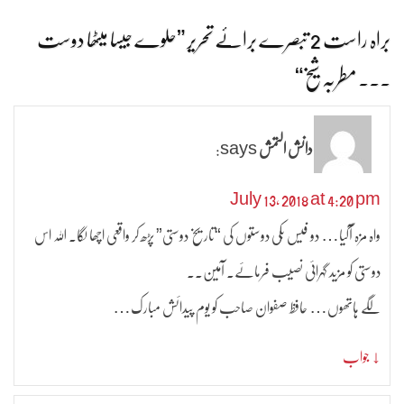
براہ راست 2 تبصرے برائے تحریر ”
حلوے جیسا میٹھا دوست
۔۔۔ مطربہ شیخ
“
دانش التمش
says:
July 13, 2018 at 4:20 pm
واہ مزہ آگیا… دو فیس بُکی دوستوں کی “تاریخ دوستی” پڑھ کر واقعی اچھا لگا. اللہ اس
دوستی کو مزید گہرائی نصیب فرمائے. آمین..
لگے ہاتھوں… حافظ صفوان صاحب کو یوم پیدائش مبارک…
↓ جواب