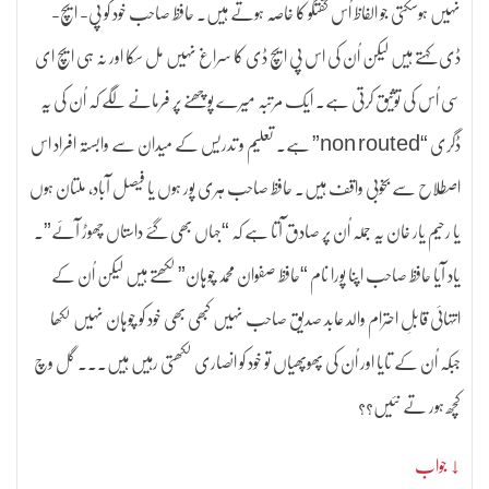
نہیں ہوسکتی جو الفاظ اُس گفتگو کا خاصہ ہوتے ہیں۔ حافظ صاحب خود کو پی- ایچ-
ڈی کہتے ہیں لیکن اُن کی اس پی ایچ ڈی کا سراغ نہیں مل سکا اور نہ ہی ایچ ای
سی اُس کی توثیق کرتی ہے. ایک مرتبہ میرے پوچھنے پر فرمانے لگے کہ اُن کی یہ
ڈگری “non routed” ہے۔ تعلیم و تدریس کے میدان سے وابستہ افراد اس
اصطلاح سے بخوبی واقف ہیں۔ حافظ صاحب ہری پور ہوں یا فیصل آباد، ملتان ہوں
یا رحیم یار خان یہ جملہ اُن پر صادق آتا ہے کہ “جہاں بھی گئے داستاں چھوڑ آئے”۔
یاد آیا حافظ صاحب اپنا پورا نام “حافظ صفوان محمد چوہان” لکھتے ہیں لیکن اُن کے
انتہائی قابلِ احترام والد عابد صدیق صاحب نہیں کبھی بھی خود کو چوہان نہیں لکھا
جبکہ اُن کے تایا اور اُن کی پھوپھیاں تو خود کو انصاری لکھتی رہیں ہیں۔۔۔ گل وچ
کچھ ہور تے نئیں؟؟
↓ جواب