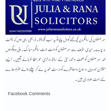
سر صفوان کی سالگرہ پر کچھ کہنے کو دل چاہا تو یہ سب لکھ ڈالا۔ ڈر بھی رہی ہوں کہ ڈانٹ
نہ پڑے۔ میری
طرف سے سر صفوان کو بہت بہت سالگرہ مبارک۔ دلی دعاگو ہوں
اللہ سر صفوان کو صحت و تندرستی کے ساتھ درازیِ عمر عطا فرمائے آمین۔ ایسے
متوازن اور دین و سماج و معاشرے کو درست طور پر لے کر چلنے والے افراد ہمارے
لئے بہت ضروری ہیں۔
Facebook Comments