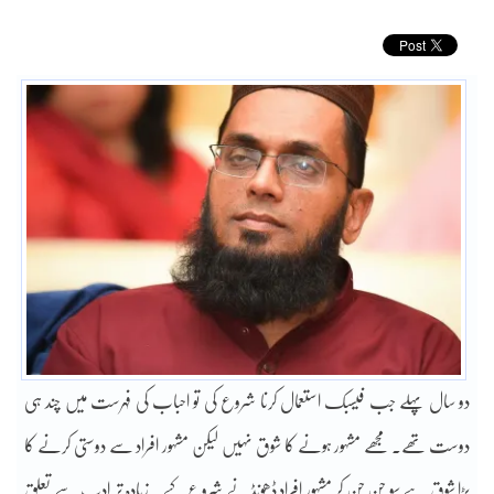
دو سال پہلے جب فیسبک استعمال کرنا شروع کی تو احباب کی فہرست میں چند ہی
دوست تھے۔ مجھے مشہور ہونے کا شوق نہیں لیکن مشہور افراد سے دوستی کرنے کا
بڑا شوق ہے سو چن چن کر مشہور افراد ڈھونڈنے شروع کیے۔ زیادہ تر ادب سے تعلق