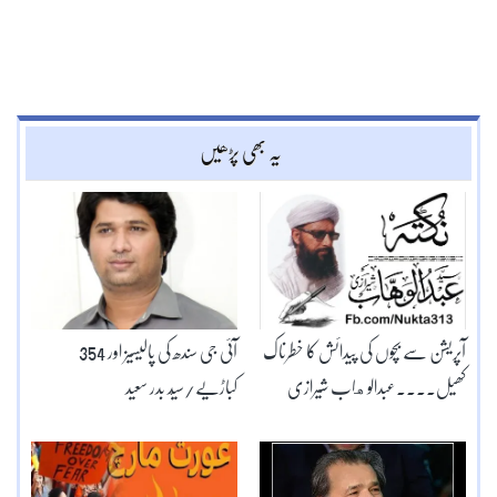
یہ بھی پڑھیں
آپریشن سے بچوں کی پیدائش کا خطرناک
آئی جی سندھ کی پالیسیز اور 354
کھیل۔۔۔۔عبدالوهاب شیرازی
کباڑیے/سیّد بدر سعید