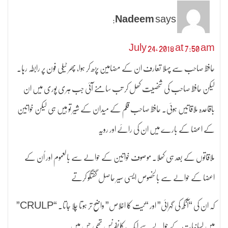
Nadeem
says:
July 24, 2018 at 7:50 am
حافظ صاحب سے پہلا تعارف ان کے مضامین پڑھ کر ہوا، پھر ٹیلی فون پر رابطہ رہا۔
لیکن حافظ صاحب کی شخصیت کھل کر تب سامنے آئی جب ہری پوری میں ان
باقاعدہ ملاقاتیں ہوئی۔ حافظ صاحب قلم کے میدان کے شیر تو ہیں ہی لیکن خواتین
کے اعضا کے بارے میں ان کی رائے اور رویہ
ملاقاتوں کے بعد ہی کھلا۔ موصوف خواتین کے حوالے سے بالعموم اور اُن کے
اعضا کے حوالے سے بالخصوص ایسی سیر حاصل گفتگو کرتے
کہ ان کی “آنکھ کی گہرائی” اور “نیت کا اخلاص” واضح تر ہوتا چلا جاتا۔ “CRULP”
میں لسانیات کے حوالے سے ایک کانفرنس تھی جس میں