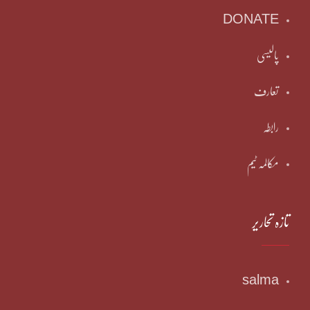
DONATE
پالیسی
تعارف
رابطہ
مکالمہ ٹیم
تازہ تحاریر
salma