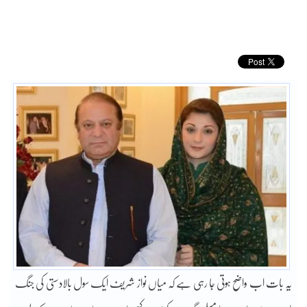
یہ بات اب واضح ہوتی جا رہی ہے کہ میاں نواز شریف ایک سول بالادستی کی جنگ