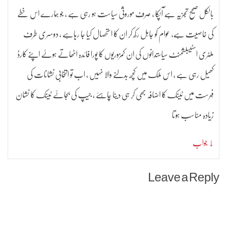
بالکل صحیح تجزیہ ہے آپکا ، صرف موروثی سیاست ہو رہی ہے ، جو ہمارے اس خطے
کی خاصیت ہے، عوام کو جاہل رکھ کر ان کا استحصال کیا جا رہاہے ، دوسری طرف
ملٹری اسٹیبلشمنٹ سیاستدانوں کی ان کمزوریوں کا پورا فائدہ اٹھاتے ہوۓ اپنے کارڈ
کھیل رہی ہے ، اس ملک میں کچھ بدلنے والا نہیں ، اب تو انتخابی نشانات کی
فہرست میں ٹینک کا اضافہ بھی کر ہی دینا چاہئے ، جیپ کی بجاۓ ٹینک کا نشان
زیادہ مناسب ہوتا
↓ جواب
Leave a Reply