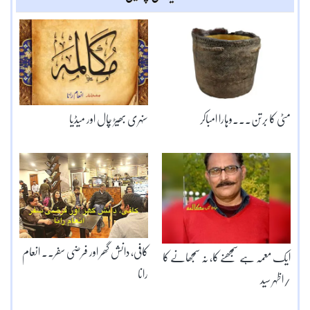
مٹی کا برتن۔۔۔وہارا امباکر
سنہری بھیڑ چال اور میڈیا
کافی، دانش گھر اور فرضی سفر۔۔ انعام
ایک معمہ ہے سمجھنے کا، نہ سمجھانے کا
رانا
/اظہر سید