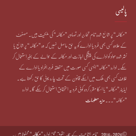
پالیسی
”مکالمہ“ پر شائع شدہ تمام تحاریر اور تصاویر ”مکالمہ“ کی ملکیت ہیں۔ مصنف
کے علاوہ کسی بھی فرد یا ادارے کو یہ حق حاصل نہیں کہ وہ ”مکالمہ“ پر شائع یا
نشر شدہ مواد کو ادارے کی پیشگی اجازت اور مکالمہ کے حوالے کے بغیر استعمال کر
سکے۔ ادارہ ”مکالمہ“ ایسی کسی صورت میں متعلقہ فرد، افراد یا ادارے کے
خلاف کسی بھی ملک میں اسکے قانون کے تحت چارہ جوئی کا حق رکھتا ہے۔
ایڈیٹر ”مکالمہ“ یا اسکا مقرر کردہ کوئی فرد یہ استحقاق استعمال کر سکے گا۔ ادارہ
”مکالمہ“۔۔۔
مزید معلومات
©2016-2026
تمام اشاعت کے جملہ حقوق بحق ادارہ ”
مکالمہ
“ محفوظ ہیں۔