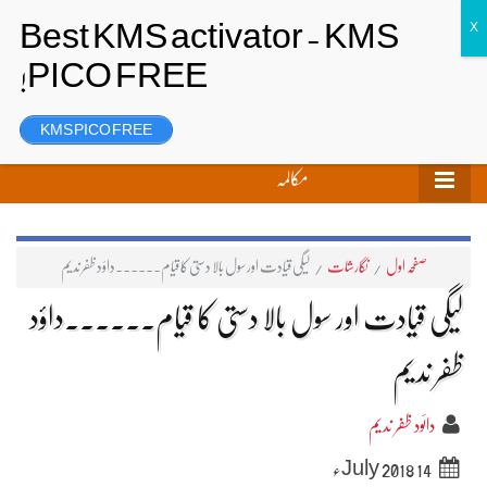
تحریر بھیجیں
لاگ ان
رجسٹر
KMS PICO FREE
مکالمہ
صفحہ اول
/
نگارشات
/
لیگی قیادت اور سول بالا دستی کا قیام۔۔۔۔۔۔داؤد ظفر ندیم
لیگی قیادت اور سول بالا دستی کا قیام۔۔۔۔۔۔داؤد
ظفر ندیم
دائود ظفر ندیم
14 July 2018ء