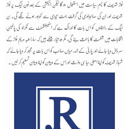
نواز شریف کا نام سیاست میں استعمال ہو گا لیکن الیکشن کے بعد نون لیگ پر نواز
شریف اور ان کی صاحبزادی کی گرفت بہت تیزی سے کمزور ہونے لگے گی۔ ن
لیگ کے راہنماؤں کو اس بات کا ادراک ہے کہ اسٹیبلشمنٹ سے ٹکراؤ کی پالیسی
انتخابات میں شکست کا باعث بنے گی، مگر وہ تیار بیٹھے ہیں کہ سارا ملبہ مریم نواز کے
سر ڈال دیا جائے اور پارٹی کے اندر میاں صاحب کو اس بات پر مجبور کر دیا جائے کہ
شہباز شریف کو اپنا اصلی سیاسی وارث اور اس کے ویژن کو اپنا ویژن تسلیم کر لیں ۔