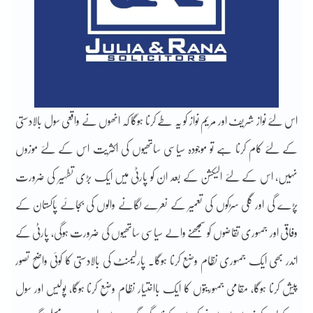
اس لئے نواز شریف اور مریم نواز کو یہ طے کرنا ہوگا کہ انھوں نے واقعی سول بالادستی
کے لئے کام کرنا ہے تو موجودہ سیاسی ساتھیوں کی اکثریت اس کے لئے موزوں
نہیں، اس کے لئے الیکشن کے بعد ان کو پارٹی میں ایک بڑی تطہیر کی ضرورت
پڑے گی اور گلی سڑکوں کی تعمیر کے نعرے لگانے والوں کی بجائے پاکستان کے
وفاقی اور جمہوری تقاضوں کو سمجھنے والے سیاسی ساتھیوں کی ضرورت ہوگی، پارٹی کے
اندر بھی ایک جمہوری نظام وضع کرنا ہوگا۔ پارلیمنٹ کی بالادستی کا کوئی واضح تصور
پیش کرنا ہوگا، مقامی جمہوریتوں کا ایک بااختیار نظام وضع کرنا ہوگا، پولیس اور سول