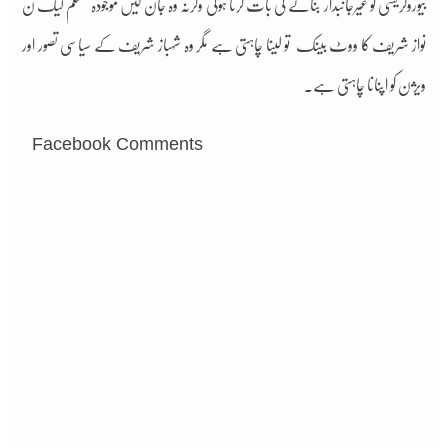
بیوروکریسی کو غیرجانبدار بنانے کی بات کرنا ہوگی وگرنہ وہ جان لیں موجودہ مسلم لیگ ن
نواز شریف کا ووٹ بینک تو لینا چاہتی ہے مگر وہ شہباز شریف کے سیاسی تصور اور
ویژن کو اپنانا چاہتی ہے۔
Facebook Comments