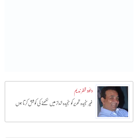
دائود ظفر ندیم
غیر سنجیدہ تحریر کو سنجیدہ انداز میں لکھنے کی کوشش کرتا ہوں