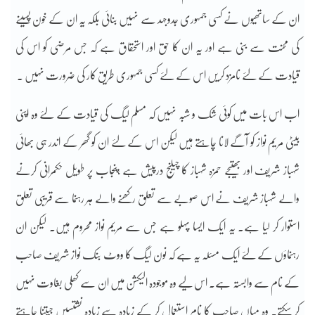
ان کے ساتھیوں نے کسی جمہوری جدوجہد سے نہیں بنائی بلکہ یہ ان کے خون پسینے
کی محنت سے بنی ہے اور یہ ان کا حق اور استحقاق ہے کہ جس مرضی کو اس کی
قیادت کے لئے نامزد کریں اس کے لئے کسی جمہوری طریق کار کی ضرورت نہیں ۔
اب اس بات میں کوئی شک و شبہ نہیں کہ مسلم لیگ کی قیادت کے لئے وہ اپنی
بیٹی مریم نواز کو آگے لانا چاہتے ہیں لیکن اس کے لئے ان کو گھر کے اندر ہی بھائی
شہباز شریف اور بھتیجے حمزہ شہباز کا چیلنج درپیش ہے ،پنجاب پر طویل حکمرانی کرنے
والے شہباز شریف نے اس صوبے سے تعلق رکھنے والے ہر رہنما سے قریبی تعلق
استوار کر لیا ہے۔ یہ ایک ایسا پہلو ہے جس سے مریم نواز محروم ہیں۔ لیکن ان
رہنماؤں کے لئے ایک مسئلہ یہ ہے کہ نون لیگ کا ووٹ بنک نواز شریف صاحب
کے نام سے وابستہ ہے۔ اس لیے وہ موجودہ الیکشن میں ان سے کھلی بغاوت نہیں
کر سکتے۔ وہ میاں صاحب کا نام استعمال کر کے زیادہ سے زیادہ نشتسیں جیتنا چاہتے