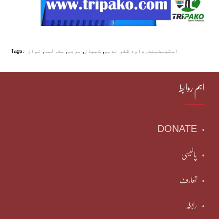
اسٹبلشمنٹ
,
داؤد ظفر ندیم
,
شہباز
,
مریم
,
مکالمہ
,
نواز
Tags:-
اہم روابط
DONATE
پالیسی
تعارف
رابطہ