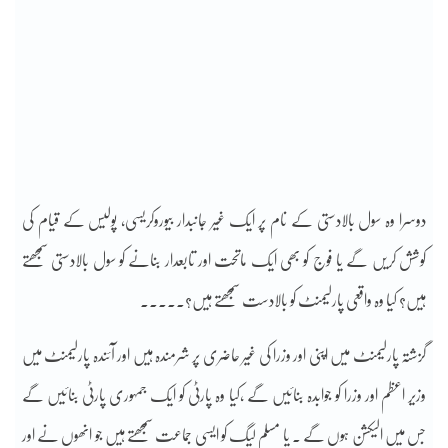
دوسرا وہ سول بالادستی کے نام پر ایک غیر جانبدار بیوروکریسی، پولیس کے قیام کی
کوشش کریں گے یا فوج کو بھی ایک ماتحت اور تابعدار بنانے کو سول بالادستی سمجھتے
ہیں؟ کیا وہ واقعی پارلیمنٹ کو بالادست سمجھتے ہیں؟۔۔۔۔۔
گزشتہ پارلیمنٹ میں اپنی اور وزرا کی غیر حاضری پر شرمندہ ہیں اور آئندہ پارلیمنٹ میں
وزیر اعظم اور وزرا کو جوابدہ بنائیں گے ،کیا وہ پارٹی کو ایک جمہوری پارٹی بنائیں گے
جس میں الیکشن ہوں گے ۔ یا مسلم لیگ کو ایسی جماعت سمجھتے ہیں جو انھوں نے اور