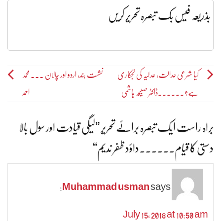
بذریعہ فیس بک تبصرہ تحریر کریں
Post
کیا شرعی عدالت، عدلیہ کی نجکاری
نشست بند، اردو اور چالان ۔۔۔ محمد
ہے؟۔۔۔۔۔۔ڈاکٹر صبیحہ ہاشمی
احمد
navigation
براہ راست ایک تبصرہ برائے تحریر ”
لیگی قیادت اور سول بالا
دستی کا قیام۔۔۔۔۔۔داؤد ظفر ندیم
“
Muhammad usman
says:
July 15, 2018 at 10:50 am