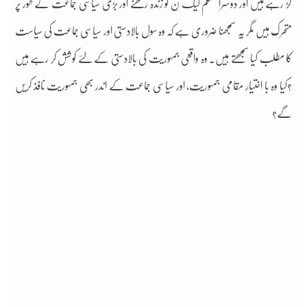
لڑ رہے ہیں اور دوسرا مسلم لیگ ن کو زندہ رکھنے اور بڑی سیاسی جماعت کے طور پر
متحرک ہیں مگر یہ سمجھنا ضروری ہے کہ وہ سول بالادستی اور سیاسی جماعت کی سیاست
کا مطلب کیا سمجھتے ہیں۔ وہ واقعی جمہوریت کی بالادستی کے لئے کوشش کر رہے ہیں
؟کیا وہ با اختیار مقامی جمہوریت، اور سیاسی جماعت کے اندر بھی جمہوریت نافذ کریں
گے؟