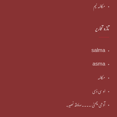
مکالمہ ٹیم
تازہ تحاریر
salma
asma
مکالمہ
او سی ڈی
آدھی چھٹی ۔۔۔۔صادقہ نصیر۔