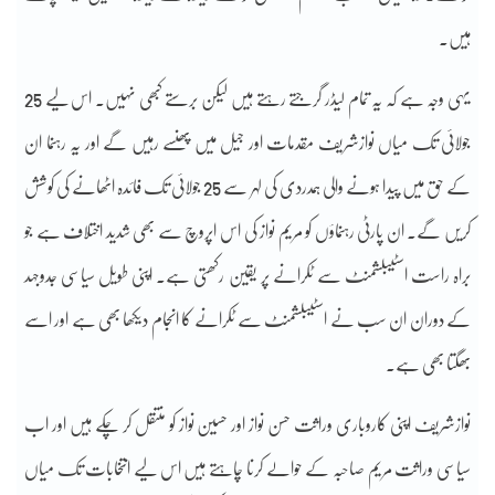
ہیں۔
یہی وجہ ہے کہ یہ تمام لیڈر گرجتے رہتے ہیں لیکن برستے کبھی نہیں۔ اس لیے 25
جولائی تک میاں نوازشریف مقدمات اور جیل میں پھنسے رہیں گے اور یہ رہنما ان
کے حق میں پیدا ہونے والی ہمدردی کی لہر سے 25 جولائی تک فائدہ اٹھانے کی کوشش
کریں گے۔ ان پارٹی رہنماؤں کو مریم نواز کی اس اپروچ سے بھی شدید اختلاف ہے جو
براہ راست اسٹیبلشمنٹ سے ٹکرانے پر یقین رکھتی ہے۔ اپنی طویل سیاسی جدوجہد
کے دوران ان سب نے اسٹیبلشمنٹ سے ٹکرانے کا انجام دیکھا بھی ہے اور اسے
بھگتا بھی ہے۔
نوازشریف اپنی کاروباری وراثت حسن نواز اور حسین نواز کو منتقل کر چکے ہیں اور اب
سیاسی وراثت مریم صاحبہ کے حوالے کرنا چاہتے ہیں اس لیے انتخابات تک میاں