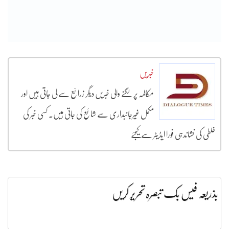
خبریں
مکالمہ پر لگنے والی خبریں دیگر زرائع سے لی جاتی ہیں اور
مکمل غیرجانبداری سے شائع کی جاتی ہیں۔ کسی خبر کی
غلطی کی نشاندہی فورا ایڈیٹر سے کیجئے
بذریعہ فیس بک تبصرہ تحریر کریں