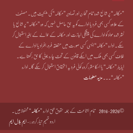
”مکالمہ“ پر شائع شدہ تمام تحاریر اور تصاویر ”مکالمہ“ کی ملکیت ہیں۔ مصنف
کے علاوہ کسی بھی فرد یا ادارے کو یہ حق حاصل نہیں کہ وہ ”مکالمہ“ پر شائع یا
نشر شدہ مواد کو ادارے کی پیشگی اجازت اور مکالمہ کے حوالے کے بغیر استعمال کر
سکے۔ ادارہ ”مکالمہ“ ایسی کسی صورت میں متعلقہ فرد، افراد یا ادارے کے
خلاف کسی بھی ملک میں اسکے قانون کے تحت چارہ جوئی کا حق رکھتا ہے۔
ایڈیٹر ”مکالمہ“ یا اسکا مقرر کردہ کوئی فرد یہ استحقاق استعمال کر سکے گا۔ ادارہ
”مکالمہ“۔۔۔
مزید معلومات
©2016-2026
تمام اشاعت کے جملہ حقوق بحق ادارہ ”
مکالمہ
“ محفوظ ہیں۔
اردو تھیم تیار کردہ :-
ایم بلال ایم