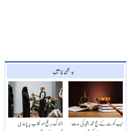
یہ بھی پڑھیں
نیب کورٹ کے جج محمد بشیر کی مدت
ڈنمارک،برقع اور نقاب پر پابندی