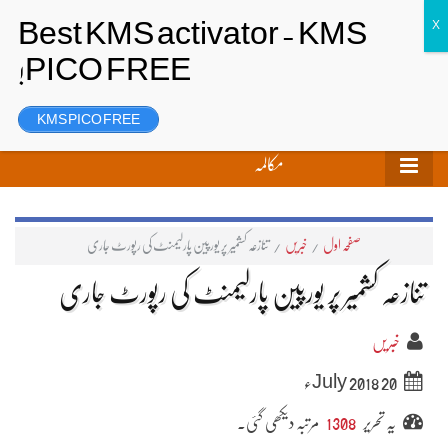
تحریر بھیجیں
لاگ ان
رجسٹر
KMS PICO FREE
مکالمہ
صفحہ اول
/
خبریں
/
تنازعہ کشمیر پر یورپین پارلیمنٹ کی رپورٹ جاری
تنازعہ کشمیر پر یورپین پارلیمنٹ کی رپورٹ جاری
خبریں
20 July 2018ء
یہ تحریر
1308
مرتبہ دیکھی گئی۔