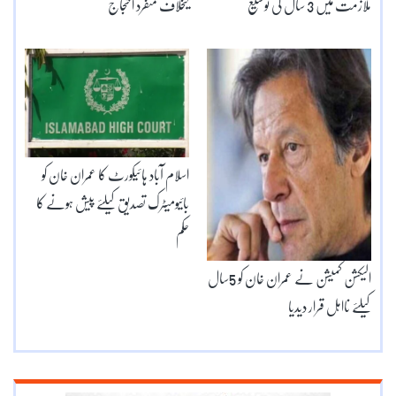
ملازمت میں 3 سال کی توسیع
کیخلاف منفرد احتجاج
اسلام آباد ہائیکورٹ کا عمران خان کو
بائیومیٹرک تصدیق کیلئے پیش ہونے کا
حکم
الیکشن کمیشن نے عمران خان کو 5سال
کیلئے نااہل قرار دیدیا