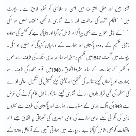
شکار ہیں اور جنوبی ایشیائ میں امن و سلامتی کو خطرہ لاحق ہے۔ رپورٹ
میںٴٴاقوام متحدہ کی مداخلت اور رائے شماری جو کبھی منعقدہ نہیں ہو سکی
ٴٴکے ذیلی عنوان سے بھی پیرا گرام شامل کیا گیا اور بتایاگیا ہے کہ کشمیر کی موجودہ
زمینی تقسیم کے باوجود پاکستان اور بھارت کے درمیان کشیدگی کم نہیں ہو سکی۔
رپورٹ میں اگست 1947میں تقسیم برصغیر اورمہاراجہ ہری سنگ کی طرف سے جموں
و کشمیر کے بھارت کے ساتھ مشروط الحاق ، 1948میں اقوام متحدہ کی طرف سے
بھارت اور پاکستان کیلئے تنازعہ کی تحقیق اور ثالثی کیلئے کمیشن کی تشکیل ، عالمی ادارے
کی منظور کی گئی قرار دادوں ، رائے شماری کیلئے سازگار ماحول قائم کرنے کی غرض
سے 1949کی جنگ بندی کے معاہدے ، بھارت اور پاکستان کی طرف سے کنٹرول
لائن کی نگرانی کیلئے عالمی ادارے کی فوجی مبصرین کی تعیناتی پر اتفاق جیسے اہم
واقعات کو بھی شامل کیاگیا ہے ۔رپورٹ میں بھارتی آئین کے آرٹیکل 370کے