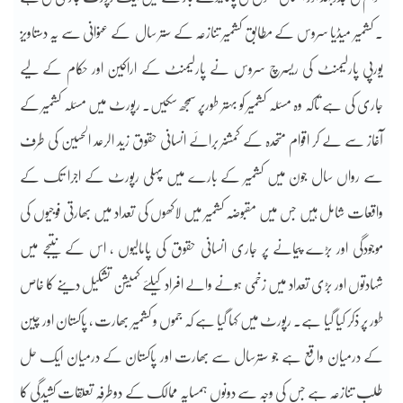
۔ کشمیر میڈیا سروس کے مطابق کشمیر تنازعہ کے ستر سال کے عنوانی سے یہ دستاویز
یورپی پارلیمنٹ کی ریسرچ سروس نے پارلیمنٹ کے اراکین اور حکام کے لیے
جاری کی ہے تاکہ وہ مسئلہ کشمیر کو بہتر طورپر سمجھ سکیں۔ رپورٹ میں مسئلہ کشمیر کے
آغاز سے لے کر اقوام متحدہ کے کمشنر برائے انسانی حقوق زید الرعد الحسین کی طرف
سے رواں سال جون میں کشمیر کے بارے میں پہلی رپورٹ کے اجرا تک کے
واقعات شامل ہیں جس میں مقبوضہ کشمیر میں لاکھوں کی تعداد میں بھارتی فوجیوں کی
موجودگی اور بڑے پیمانے پر جاری انسانی حقوق کی پامالیوں ، اس کے نتیجے میں
شہادتوں اور بڑی تعداد میں زخمی ہونے والے افراد کیلئے کمیشن تشکیل دینے کا خاص
طور پر ذکر کیا گیا ہے۔ رپورٹ میں کہا گیا ہے کہ جموں و کشمیر بھارت ، پاکستان اور چین
کے درمیان واقع ہے جو سترسال سے بھارت اور پاکستان کے درمیان ایک حل
طلب تنازعہ ہے جس کی وجہ سے دونوں ہمسایہ ممالک کے دوطرفہ تعلقات کشیدگی کا