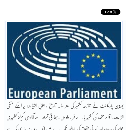
یورپین پارلیمنٹ نے تنازعہ کشمیر کی ستر سالہ تاریخ ، جنوبی ایشیائ پر اسکے منفی
اثرات ، اقوام متحدہ کی کشمیر بارے قرار دادوں ، بھارتی تسلط سے آزادی کیلئے کشمیری
عوام کی جدوجہد اور انسانی حقوق کی پامالیوںکے بار ے میں ایک رپورٹ جاری کی ہے