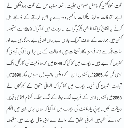
تحت جموںوکشمیر کو حاصل خصوصی حیثیت ، شملہ معاہدہ جس کے تحت دونوںملکوں نے
اپنے اختلافات دوطرفہ مذاکرات یا کسی دوسرے پر امن طریقے کے ذریعے حل
کرنے پر اتفاق کیاتھا کا بھی ذکرکیاگیا ہے ۔ رپورٹ میں کہا گیا کہ 1989سے مقبوضہ
کشمیر میں بھارت کے خلاف تحریک جاری ہے جہاں انتہائی بے روزگاری ہے اور
سات لاکھ سے زائد فورسز اہلکار تعینات ہیں جو طاقت کے بل پر اسی لاکھ کی آبادی کو
کنٹرول کر رہے ہیں۔ رپورٹ میں کہا گیا کہ 1999میں محدود نوعیت کی کارگل جنگ
لڑی گئی جبکہ 2005میں کنٹرول لائن کے دونوں جانب بس سروس جبکہ 2008میں
تجارت شروع کی گئی۔ رپورٹ میں کہا گیا کہ انسانی حقوق کے کارکنوں نے
2008میں کنٹرول لائن کے قریب ایک ہزار کے لگ بھگ گمنام اجتماعی قبریں
دریافت کیں۔ یورپی پارلیمنٹ کی رپورٹ میں کہا گیا کہ رواں برس جون میں اقوام
متحدہ نے کشمیرمیں انسانی حقوق کے حوالے سے اپنی پہلی رپورٹ میں مقبوضہ