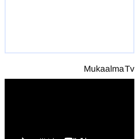
Mukaalma Tv
Video
Player