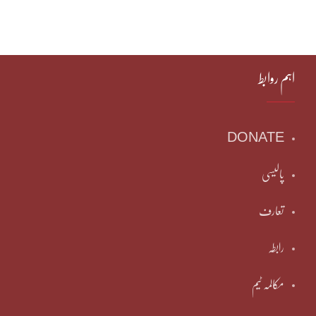
اہم روابط
DONATE
پالیسی
تعارف
رابطہ
مکالمہ ٹیم