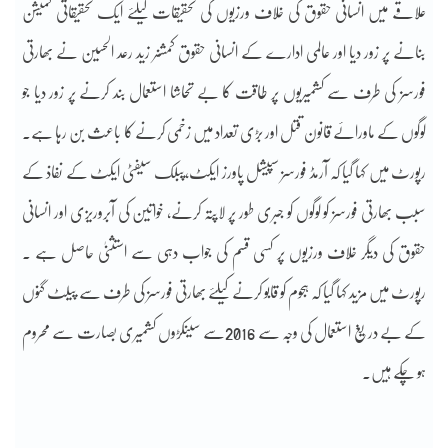
علاقے میں انسانی حقوق کی خلاف ورزیوں کی تحقیقات کیلئے ایک تحقیقاتی کمیشن
بنانے پر زور دیا اور عالمی ادارے کے انسانی حقوق کمشنر زید رعد الحسین نے بھارتی
فورسز کی طرف سے کشمیریوں پر طاقت کا بے تحاشا استعمال بند کرنے پر زور دیا جو
لوگوں کے ماورائے قانون قتل اور بڑی تعداد میں زخمی کرنے کا باعث بن رہا ہے۔
رپورٹ میں کہا گیا کہ آرمڈ فورسز سپیشل پاورز ایکٹ،پبلک سیفٹی ایکٹ کے نفاذ کے
سبب بھارتی فورسز کو لوگوں کو جبری طور پر لاپتہ کرنے، خواتین کی آبروریزی اور انسانی
حقوق کی دیگر خلاف ورزیوں پر کسی قسم کی جواب دہی سے استثنیٰ حاصل ہے ۔
رپورٹ میں مزید کہا گیا کہ ہجوم کو قابو کرنے کیلئے بھارتی فورسز کی طرف سے پیلٹ گنوں
کے بے دریغ استعمال کی وجہ سے 2016سے سینکڑوں کشمیری بصارت سے محروم
ہو چکے ہیں۔