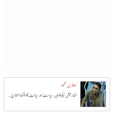
معاذ بن محمود
انفارمیشن ٹیکنالوجی، سیاست اور سیاحت کا انوکھا امتزاج۔