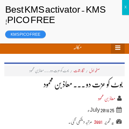
تحریر بھیجیں
لاگ ان
رجسٹر
KMS PICO FREE
مکالمہ
صفحہ اول
/
نگارشات
/
بوٹ کو عزت دو ۔۔۔ معاذ بن محمود
بوٹ کو عزت دو ۔۔۔ معاذ بن محمود
معاذ بن محمود
25 July 2018ء
یہ تحریر
3881
مرتبہ دیکھی گئی۔