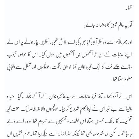
تھا۔
آہ! یہ عالم شوق کا دیکھا نہ جائے!
اور پھر بالآخر اسے وہ نظر آ ہی گیا جس کی اسے تلاش تھی۔ نظریں چار ہونے پر اس نے
اپنے جذبات کے زیر اثر آنکھوں ہی آنکھوں میں سوال کیا۔ اس کا موجودہ محبوب
ساڑھے چھے فٹ کا ایک گبرو جوان تھا جو اپنی رنگت، مونچھوں اور شکل سے پنجابی
معلوم ہوتا تھا۔
اس نے آؤ دیکھا نہ تاؤ، فرط جذبات سے سیدھا گبرو جوان کے آگے جھک گیا۔ دنیا و
مافیہا سے بے خبر اس نے اپنا کام شروع کر دیا۔ مونچھوں والا جو بظاہر ایک سخت گیر
شخصیت کا مالک محسوس ہوتا، اس لطف و تسکین سے محروم تھا جو وہ اسے دیے
جارہا تھا۔ لیکن وہ شرمندہ بھی تھا کیونکہ سارا زمانہ اسے دیکھ رہا تھا۔ تمام نظریں ان