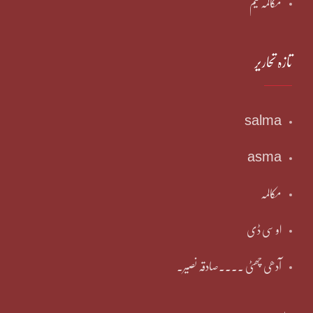
مکالمہ ٹیم
تازہ تحاریر
salma
asma
مکالمہ
او سی ڈی
آدھی چھٹی ۔۔۔۔صادقہ نصیر۔