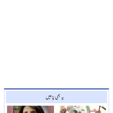
یہ بھی پڑھیں