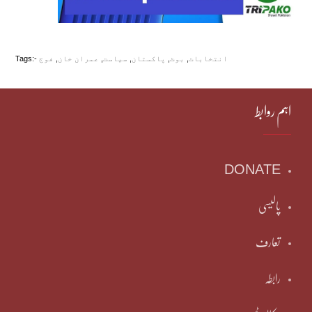
انتخابات
,
بوٹ
,
پاکستان
,
سیاست
,
عمران خان
,
فوج
Tags:-
اہم روابط
DONATE
پالیسی
تعارف
رابطہ