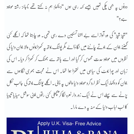
دونوں پہ جمی چکی تھیں جیسے کہہ رہی ہوں “دیکھا! ہم نہ کہتے تھے ناجائز رشتہ موجود
ہے؟”
“شپڑ شپڑ” کی وہ آواز اسے بے انتہا تسکین دے رہی تھی۔ وہ چاہتا تھا کہ اگلے کئی
گھنٹے جوان کے جوتے چاٹنے میں لگا ڈالے مگر پولنگ بوتھ پہ کھڑا بوٹوں والا جوان دنیا کی
نظروں میں موجود حدت محسوس کر گیا اور اسے ہاتھ سے جھٹک کر کھڑا کر دیا۔ اس کی
زبان اور چہرا بوٹ کی سیاہی میں لتھڑا ہوا تھا۔ اس نے محبت بھری نگاہوں سے
جوان کو دیکھا، ایک نظر ارد گرد موجود دنیا والوں پہ ڈالی۔ اگلے پولنگ بوتھ کی جانب نکل
پڑنے سے پہلے اس نے ایک زور دار نعرہ لگا کر پچھلی کئی راتوں اپنی سوشل میڈیا تپسیا
کا لب لباب دنیا کے منہ پہ دے مارا۔