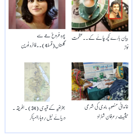
چہرہ فروغ مے سے
بیان بارے کچھ چائے کے۔۔عظمت
گلستاں(قسط4)۔۔فاخرہ نورین
نواز
خاندانی منصوبہ بندی کی شرعی
جغرافیہ کے قیدی (34) ۔ افریقہ ۔
حیثیت/عرفان شہزاد
دریائے نیل/وہاراامباکر