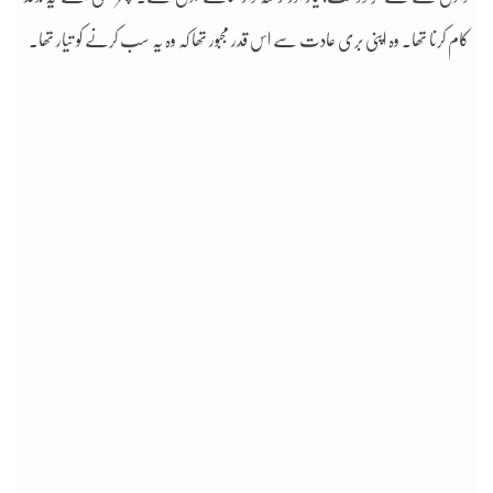
کام کرنا تھا۔ وہ اپنی بری عادت سے اس قدر مجبور تھا کہ وہ یہ سب کرنے کو تیار تھا۔