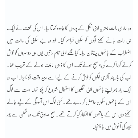
وہ ساری رات بستر پہ اپنی انگلی کے پوروں کا جادو دکھاتا رہا۔ اس کی محنت نے ایک
ہی رات جانے کتنے لوگوں کو سکون فراہم کیا۔ خود وہ بے سکونی کی حالت میں
اضطراب کے ہاتھوں پریشان رہا۔ کیا مجھے اپنی تمام راتیں یوں ہی دوسروں کو خوش
کرتے گزرا کرے گی؟ صبح ہونے تک اس کا ذہن ماؤف ہونے کے قریب تھا۔
اب کی بار چند آخری لوگوں کو خوش کرنے کے لیے اسے مزید وقت لگانا پڑا۔ اب وہ
ایک بار پھر اپنے ہاتھوں اپنی انگلیوں کا استعمال شروع کر چکا تھا۔ بہت سے لوگ
اس کے ہاتھوں سکون حاصل کر رہے تھے۔ کئی لوگ اس آسودگی کے لیے جانے
کتنے دن اس کے ہاتھوں کا انتظار کیا کرتے تھے۔ صبح صادق تک وہ تھکن سے چور
نیند کی آغوش میں جا پہنچا۔