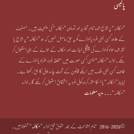
پالیسی
”مکالمہ“ پر شائع شدہ تمام تحاریر اور تصاویر ”مکالمہ“ کی ملکیت ہیں۔ مصنف
کے علاوہ کسی بھی فرد یا ادارے کو یہ حق حاصل نہیں کہ وہ ”مکالمہ“ پر شائع یا
نشر شدہ مواد کو ادارے کی پیشگی اجازت اور مکالمہ کے حوالے کے بغیر استعمال کر
سکے۔ ادارہ ”مکالمہ“ ایسی کسی صورت میں متعلقہ فرد، افراد یا ادارے کے
خلاف کسی بھی ملک میں اسکے قانون کے تحت چارہ جوئی کا حق رکھتا ہے۔
ایڈیٹر ”مکالمہ“ یا اسکا مقرر کردہ کوئی فرد یہ استحقاق استعمال کر سکے گا۔ ادارہ
”مکالمہ“۔۔۔
مزید معلومات
©2016-2026
تمام اشاعت کے جملہ حقوق بحق ادارہ ”
مکالمہ
“ محفوظ ہیں۔