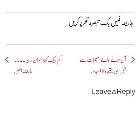
بذریعہ فیس بک تبصرہ تحریر کریں
Post
آج ہونے والے انتخابات سے
کم بیک کڈ! عمران خان۔۔۔۔
قبل ہی جیتنے والا امیدوار
عارف انیس
navigation
Leave a Reply