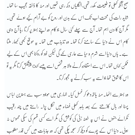
صبح آنکھ کھلی تو طبیعت مکدر تھی، انگلیاں دکھ رہی تھیں اور منہ کا ذائقہ عجیب سا تھا۔
شاید رات کی محنت اب تک اس کے بدن اور روح کو بے آرام کیے ہوئے تھی۔
مگر آج کا دن اہم تھا۔ آج سے پہلے کئی سال جو کام وہ اپنے بستر پر کرتا رہا آج وہی
کام اس نے دنیا کے سامنے کرنا تھا۔ وہ تذبذب میں تھا۔ یہ موقع کبھی کبھار ملتا
ہے۔ ہاں دنیا اسے شرم و حیا سے عاری کہے گی لیکن خود کو روکنا بھی اس کے لیے
ممکن کہاں تھا۔ اس سے استفادہ کرنے والا ہر شخص اسے پیسے کئ پیشکش کرتا مگر یہ تو
اس کا شوق تھا جو اسے یہ سب کرنے پہ مجبور کرتا۔
وہ بستر سے اٹھا۔ منہ ہاتھ دھو کر غسل کیا۔ الماری میں موجود سب سے بہترین لباس
پہنا اور بال کاڑھنے کے بعد باہر کھلی فضاء میں نکل پڑا۔ راستے میں چند رقیب
ٹکرائے جنہوں نے اس پہ طعنہ زنی کی کوشش کی مگر اسے کسی قسم کی سبکی محسوس نہ
ہوئی۔ دنیا اس کے چہرے کو دیکھ کر سمجھ چکی تھی کہ وہ جذبات میں کس قدر مغلوب