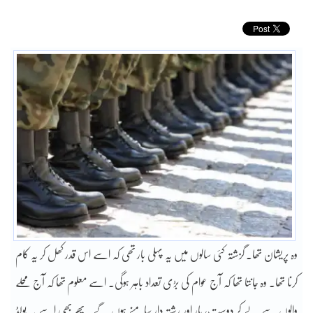
وہ پریشان تھا۔ گزشتہ کئی سالوں میں یہ پہلی بار تھی کہ اسے اس قدر کھل کر یہ کام
کرنا تھا۔ وہ جانتا تھا کہ آج عوام کی بڑی تعداد باہر ہوگی۔ اسے معلوم تھا کہ آج محلے
والوں سے لے کر دوست، یار اور رشتہ دار سامنے ہوں گے۔ پھر بھی اسے یہ بولڈ