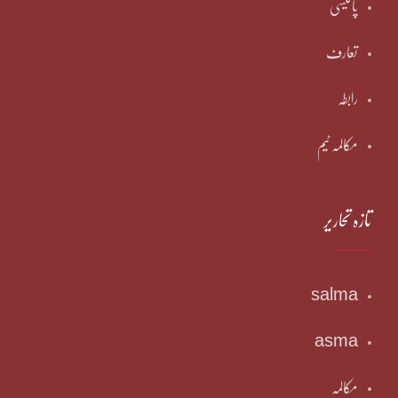
پالیسی
تعارف
رابطہ
مکالمہ ٹیم
تازہ تحاریر
salma
asma
مکالمہ