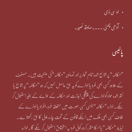
او سی ڈی
آدھی چھٹی ۔۔۔۔صادقہ نصیر۔
پالیسی
”مکالمہ“ پر شائع شدہ تمام تحاریر اور تصاویر ”مکالمہ“ کی ملکیت ہیں۔ مصنف
کے علاوہ کسی بھی فرد یا ادارے کو یہ حق حاصل نہیں کہ وہ ”مکالمہ“ پر شائع یا
نشر شدہ مواد کو ادارے کی پیشگی اجازت اور مکالمہ کے حوالے کے بغیر استعمال کر
سکے۔ ادارہ ”مکالمہ“ ایسی کسی صورت میں متعلقہ فرد، افراد یا ادارے کے
خلاف کسی بھی ملک میں اسکے قانون کے تحت چارہ جوئی کا حق رکھتا ہے۔
ایڈیٹر ”مکالمہ“ یا اسکا مقرر کردہ کوئی فرد یہ استحقاق استعمال کر سکے گا۔ ادارہ