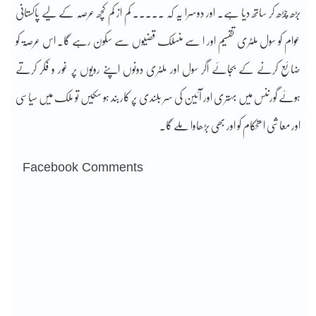
بڑھ چڑھ کر ساتھ دیا ہے۔ اور دوسرا یہ کہ ۔۔۔۔۔ کم از کم کچھ عرصہ کے لیے پاکستانی
عوام کو سول ملٹری تقسیم اور ا سے منسلک قضیوں سے سکون رہے گا۔ اس عرصۃ کو
ضائع کرنے کے بجائے اگر سول اور ملٹری دونوں اپنے رویوں پر غور و فکر کرتے
ہوئے گورننس میں بہتری اور آئین کی سر بلندی پر کاربند ہو سکیں تو ملک میں سیاسی
اور معاشی استحکام کو اور بھی بڑھاوا ملے گا۔
Facebook Comments