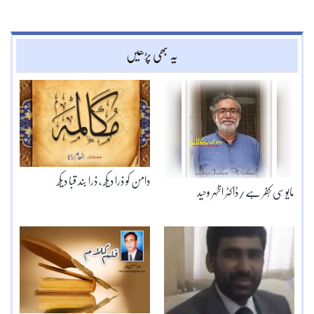
یہ بھی پڑھیں
دامن کو ذرا دیکھ ، ذرا بند قبا دیکھ
مایوسی کُفر ہے/ڈاکٹر اظہر وحید