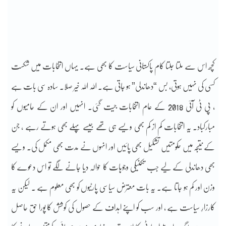
کچھ اس سے ملتا جلتا کام پاکستانی سیاست کا بھی ہے۔ یہاں انتخابات میں شکست
کسی کی نہیں ہوتی، بس “دھاندلی” ہو جاتی ہے۔ اللہ اللہ خیر صلا۔ سادہ سی بات ہے
، پی ٹی آئی 2018 کے عام انتخابات جیت گئی۔ انہیں اور ان کے حامیوں کو
مبارکباد۔ یہ انتخابات کم از کم بھی ویسے ہی تھے جیسے پہلے بھی ہوتے رہے ، جن
کے نتیجہ میں حکومتیں تشکیل بھی پائیں اور انہوں نے مدت بھی مکمل کی۔ ویسے
بھی دھاندلی کے لیے جب تکنیکی وجوہات کا حوالہ دیا جانے لگے تو اس دعوے کا
وزن اور کم ہو جاتا ہے۔ یہ بات معترض سیاسی پارٹیوں کو بھی معلوم ہے ۔ لیکن یہ
کارزارِ سیاست ہے ، اور سب کو اپنے اہداف کے حصول کی کوشش کا پورا حق حاصل