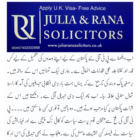
اب دیکھنا ہے پی ٹی آئی نئے پاکستان کے لیے اپنے وعدوں کی تکمیل کے لیے کس
قدر اور کتنا جلد عملی اقدامات اٹھاتی ہے۔ ہماری نیک تمنائیں اس کے ساتھ ہیں۔
برصغیر پاک و ہند کی تاریخ ہے کہ یہاں بہت بار بڑی انقلابی تبدیلیوں کی آمد کا راستہ
شمال مغربی علاقہ رہا۔ اب پھر ایک بڑی تبدیلی آئی ہے۔ دیکھتے ہیں اس کے
اثرات پاکستان پر کیا مرتب ہوتے ہیں۔ دو باتیں تو فوری کہی جا سکتی ہیں ۔۔۔۔ پی
ٹی آئی کی فتح سے پختون قوم پرست سیاست کو کافی زک پہنچی ہے اور فیڈریشن کی
سیاست نے فیصلہ کن اکثریت حاصل کی ہے۔ پنجاب نے بھی تبدیلی کی اس لہر کا