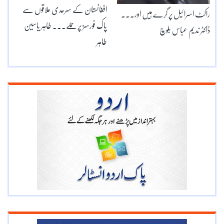
افغانستان کے سرحدی علاقوں سے
راکٹ اسرائیل پر گرے ہیں اور۔۔۔
پاک فورسز پر حملے۔۔۔ طاہر یاسین
ڈاکٹر ندیم عباس بلوچ
طاہر