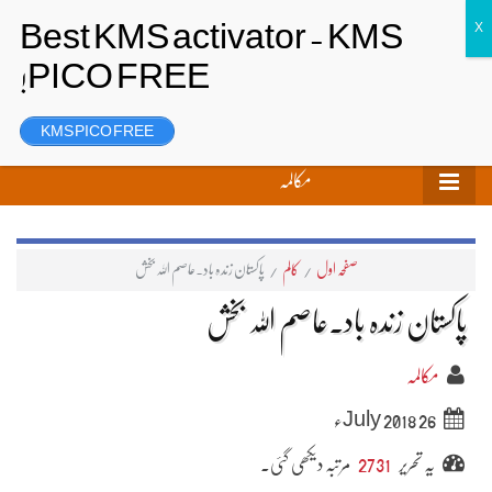
تحریر بھیجیں
لاگ ان
رجسٹر
KMS PICO FREE
مکالمہ
صفحہ اول
/
کالم
/
پاکستان زندہ باد۔عاصم اللہ بخش
پاکستان زندہ باد۔عاصم اللہ بخش
مکالمہ
26 July 2018ء
یہ تحریر
2731
مرتبہ دیکھی گئی۔