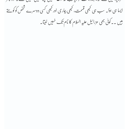
ایسا ہی ہؤا۔ سب ہی کبھی قسمت، کبھی بیماری اور کبھی کسی دوسرے شخص کو کوستے
ہیں ۔۔ کوئی بھی عزرائیل علیہ السلام کا نام تک نہیں لیتا۔