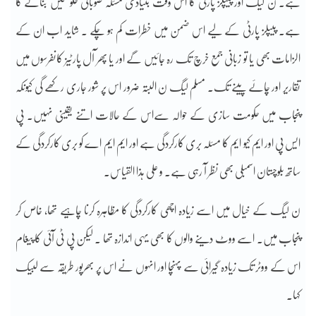
ہے۔ ن لیگ اور پیپلز پارٹی کا اس وقت بنیادی مسئلہ صوبائی حکومتیں بنانے کا
ہے۔ پیپلز پارٹی کے لیے اس ضمن میں خطرات کم ہو چکے ۔ شاید اب ان کے
الزامات بھی یا تو زبانی جمع خرچ تک رہ جائیں گے اور یا پھر آل پارٹیز کانفرسوں میں
تقاریر اور چائے پینے تک۔ مسلم لیگ ن البتہ ضرور اس پر شور جاری رکھے گی کیونکہ
پنجاب میں حکومت سازی کے حوالہ سےاس کے حالات اتنے یقینی نہیں۔ پی
ایس پی اور ایم کیو ایم کا مسئلہ بری کارکردگی ہے اور ایم ایم اے کو بری کارکردگی کے
ساتھ بلوچستان اسمبلی بھی نظر آ رہی ہے۔ و علی ہذا القیاس۔
ن لیگ کے خیال میں اسے زیادہ اچھی کارکردگی کا مظاہرہ کرنا چاہیے تھا، خاص کر
پنجاب میں۔ اسے ووٹ دینے والوں کا بھی یہی اندازہ تھا ۔ لیکن پی ٹی آئی کا پیغام
اس کے ووٹر تک زیادہ گیرائی سے پہنچا اور انہوں نے اس پر بھرپور طریقہ سے لبیک
کہا۔