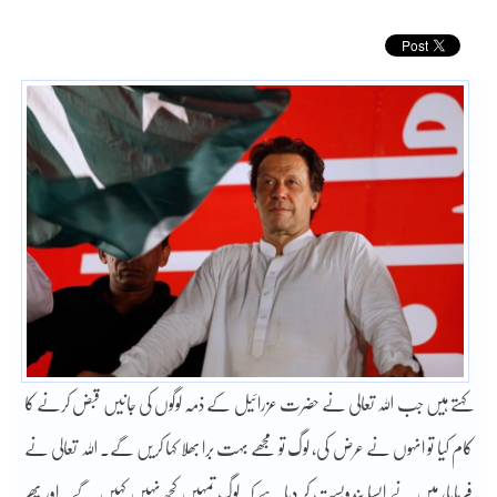
کہتے ہیں جب اللہ تعالی نے حضرت عزرائیل کے ذمہ لوگوں کی جانیں قبض کرنے کا
کام کیا تو انہوں نے عرض کی، لوگ تو مجھے بہت برا بھلا کہا کریں گے۔ اللہ تعالی نے
فرمایا، میں نے ایسا بندوبست کر دیا ہے کہ لوگ تمہیں کچھ نہیں کہیں گے۔ اور پھر