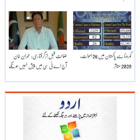
کورونا سے پاکستان میں 26 اموات،
ضمانت قبل از گرفتاری: عمران خان
2039 متاثر
آج اے ٹی سی میں پیش نہیں ہونگے