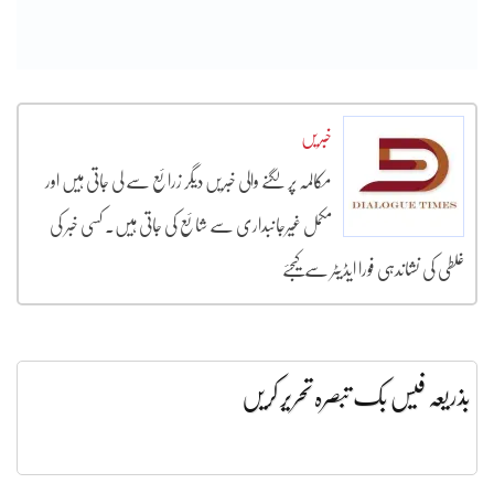
خبریں
مکالمہ پر لگنے والی خبریں دیگر زرائع سے لی جاتی ہیں اور
مکمل غیرجانبداری سے شائع کی جاتی ہیں۔ کسی خبر کی
غلطی کی نشاندہی فورا ایڈیٹر سے کیجئے
بذریعہ فیس بک تبصرہ تحریر کریں