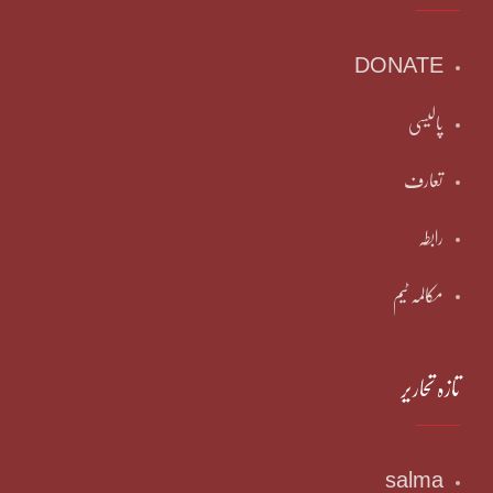
DONATE
پالیسی
تعارف
رابطہ
مکالمہ ٹیم
تازہ تحاریر
salma