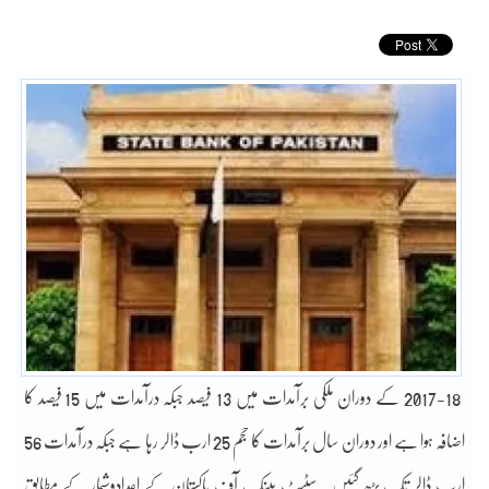
2017-18 کے دوران ملکی برآمدات میں 13 فیصد جبکہ درآمدات میں 15 فیصد کا
اضافہ ہوا ہے اور دوران سال برآمدات کا حجم 25 ارب ڈالر رہا ہے جبکہ درآمدات 56
ارب ڈالر تک بڑھ گئیں۔ سٹیٹ بینک آف پاکستان کے اعدادوشمار کے مطابق