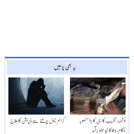
یہ بھی پڑھیں
نوشہرہ: تخریب کاری کا بڑا منصوبہ
کرائم ناول پڑھنے سے ڈپریشن کا علاج
ناکام، دھماکا خیز مواد برآمد