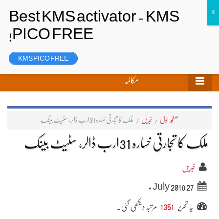
تحریر بھیجیں
لاگ ان
رجسٹر
KMS PICO FREE
مکالمہ
صفحہ اول
/
خبریں
/
ملک کا تجارتی خسارہ 31ارب ڈالر، سٹیٹ بینک
ملک کا تجارتی خسارہ 31ارب ڈالر، سٹیٹ بینک
خبریں
27 July 2018ء
یہ تحریر
1351
مرتبہ دیکھی گئی۔