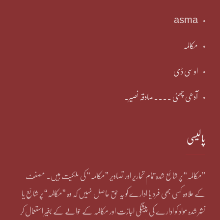
asma
مکالمہ
او سی ڈی
آدھی چھٹی ۔۔۔۔صادقہ نصیر۔
پالیسی
”مکالمہ“ پر شائع شدہ تمام تحاریر اور تصاویر ”مکالمہ“ کی ملکیت ہیں۔ مصنف
کے علاوہ کسی بھی فرد یا ادارے کو یہ حق حاصل نہیں کہ وہ ”مکالمہ“ پر شائع یا
نشر شدہ مواد کو ادارے کی پیشگی اجازت اور مکالمہ کے حوالے کے بغیر استعمال کر