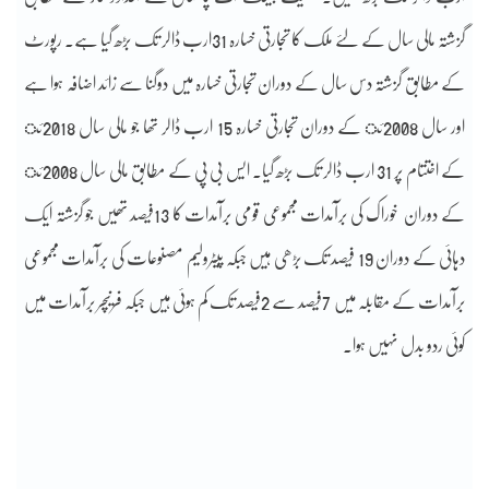
گزشتہ مالی سال کے لئے ملک کا تجارتی خسارہ 31ارب ڈالر تک بڑھ گیا ہے۔ رپورٹ
کے مطابق گزشتہ دس سال کے دوران تجارتی خسارہ میں دوگنا سے زائد اضافہ ہوا ہے
اور سال 2008ئ کے دوران تجارتی خسارہ 15 ارب ڈالر تھا جو مالی سال 2018ئ
کے اختتام پر 31 ارب ڈالر تک بڑھ گیا۔ ایس بی پی کے مطابق مالی سال 2008ئ
کے دوران خوراک کی برآمدات مجموعی قومی برآمدات کا 13فیصد تھیں جو گزشتہ ایک
دہائی کے دوران 19 فیصد تک بڑھی ہیں جبکہ پیٹرولیم مصنوعات کی برآمدات مجموعی
برآمدات کے مقابلہ میں 7فیصد سے 2فیصد تک کم ہوئی ہیں جبکہ فرنیچر برآمدات میں
کوئی ردو بدل نہیں ہوا۔