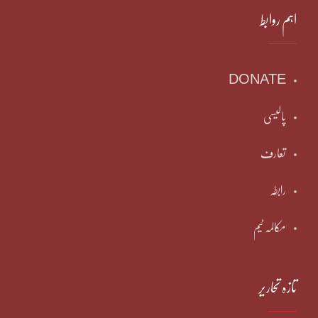
اہم روابط
DONATE
پالیسی
تعارف
رابطہ
مکالمہ ٹیم
تازہ تحاریر