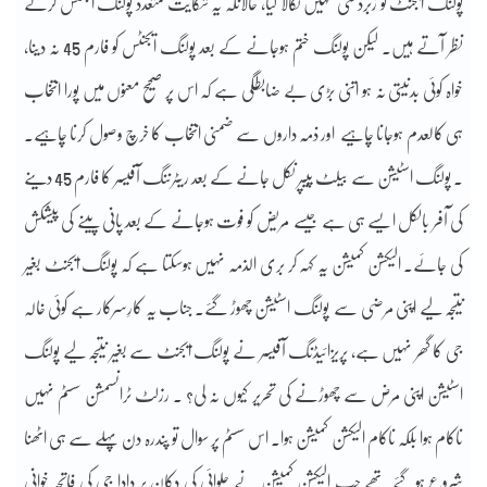
پولنگ ایجنٹ کو زبردستی نہیں نکالا گیا، حالانکہ یہ شکایت متعدد پولنگ ایجنٹس کرتے
نظر آتے ہیں۔ لیکن پولنگ ختم ہوجانے کے بعد پولنگ ایجنٹس کو فارم 45 نہ دینا،
خواہ کوئی بدنیتی نہ ہو اتنی بڑی بے ضابطگی ہے کہ اس پر صحیح معنوں میں پورا انتخاب
ہی کالعدم ہوجانا چاہیے اور ذمہ داروں سے ضمنی انتخاب کا خرچ وصول کرنا چاہیے۔
. پولنگ اسٹیشن سے بیلٹ پیپر نکل جانے کے بعد ریٹرننگ آفیسر کا فارم 45 دینے
کی آفر بالکل ایسے ہی ہے جیسے مریض کو فوت ہوجانے کے بعد پانی پینے کی پیشکش
کی جائے۔
الیکشن کمیشن یہ کہہ کر بری الذمہ نہیں ہوسکتا ہے کہ پولنگ ایجنٹ بغیر
نتیجہ لیے اپنی مرضی سے پولنگ اسٹیشن چھوڑ گئے۔ جناب یہ کارِسرکار ہے کوئی خالہ
جی کا گھر نہیں ہے، پریزائیڈنگ آفیسر نے پولنگ ایجنٹ سے بغیر نتیجہ لیے پولنگ
اسٹیشن اپنی مرض سے چھوڑنے کی تحریر کیوں نہ لی؟ . رزلٹ ٹرانسمشن سسٹم نہیں
ناکام ہوا بلکہ ناکام الیکشن کمیشن ہوا۔ اس سسٹم پر سوال تو پندرہ دن پہلے سے ہی اٹھنا
شروع ہوگئے تھے جب الیکشن کمیشن نے حلوائی کی دکان پر دادا جی کی فاتحہ خوانی