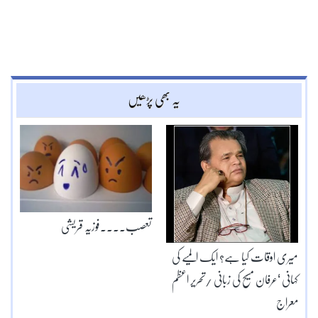
یہ بھی پڑھیں
تعصب۔۔۔۔فوزیہ قریشی
میری اوقات کیا ہے؟ ایک المیے کی
کہانی ‘عرفان مسیح کی زبانی /تحریر اعظم
معراج