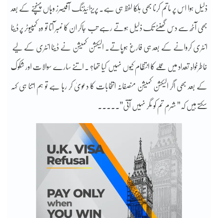
ذلیل ہوا اس پر ماتم کرنا بھی ہلکا لفظ ہی ہے۔ پریزائیڈنگ آفیسرز وہاں پہنچنے کے بعد
بھی آٹھ سے دس گھنٹے تک ذلیل ہوتے رہے تب جاکر ان کا نمبر آتا تو وہ کمپیوٹر پر ڈیٹا
انٹری کروانے کے بعد ہی فارغ ہوپاتے۔ الیکشن کمیشن نے ڈیٹا انٹری کے لیے
خاطرخواہ تعداد میں عملے کا انتظام کیوں نہیں کیا تھا؟ . اتنے سارے سوالات اور شکوک
کے بعد بھی اگر الیکشن کمیشن منصفانہ انتخابات کا دعویٰ کر رہا ہے تو ہم اتنا ہی کہہ
سکتے ہیں کہ” شرم تم کو مگر نہیں آتی”۔۔۔۔۔