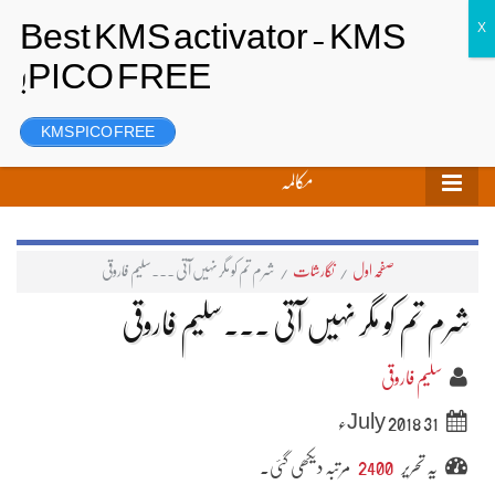
تحریر بھیجیں
لاگ ان
رجسٹر
KMS PICO FREE
مکالمہ
صفحہ اول
/
نگارشات
/
شرم تم کو مگر نہیں آتی ۔۔۔سلیم فاروقی
شرم تم کو مگر نہیں آتی ۔۔۔سلیم فاروقی
سلیم فاروقی
31 July 2018ء
یہ تحریر
2400
مرتبہ دیکھی گئی۔