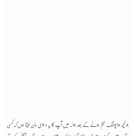
جو کچھ ہوا پولنگ ختم ہونے کے بعد ہوا۔ میں آپ کا یہ دعویٰ مان لیتا ہوں کہ کسی