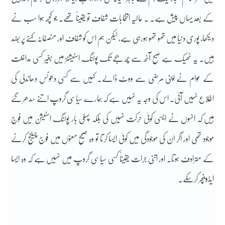
کے بعد یہاں پیش ہے۔ . حالیہ انتخابات شفاف تو یقیناً تھے۔ جو کچھ ہوا سب نے
دیکھا، پوری دنیا میں تھو تھو ہورہی ہے، لیکن ہم اس کو شفاف اور منصفانہ کہنے پر بضد
ہیں۔ یہ ٹھیک ہے صبح آٹھ سے چھ بجے تک پولنگ اسٹیشنز میں بغیر کسی مداخلت
کے عوام نے اپنی مرضی سے ووٹ ڈالے۔ کہیں سے کسی دھونس دھاندلی کی
اطلاع نہیں آئی۔ اس کی وجہ یہ نہیں ہے کہ ہمارے سیاسی گروپ اتنے سدھر گئے
ہیں کہ انہوں نے ایسی کوئی حرکت نہیں کی بلکہ پہلی بار پولنگ اسٹیشن میں فوج
موجود تھی اور اگر ان کی موجودگی میں کوئی ایسا کرتا تو وہ صحیح معنوں میں فوج چیلنج کرنے
کے مترادف ہوتا۔ اور اتنی جرات یقیناً کسی سیاسی گروپ میں نہیں ہے کہ وہ ایسا
ایڈوینچر کرسکے۔