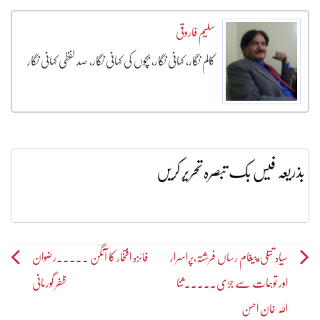
سلیم فاروقی
کالم نگار، کہانی نگار، بچوں کی کہانی نگار، صد لفظی کہانی نگار
بذریعہ فیس بک تبصرہ تحریر کریں
Post
سیاہ تتلی،پیغام رساں فرشتہ،پراسرار
فائزہ افتخار کا آنگن ۔۔۔۔۔رضوان
اور توہمات سے جڑی۔۔۔۔۔ثنا
ظفر گورمانی
navigation
اللہ خان احسن