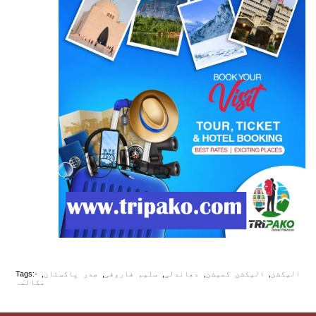
الیکشن
,
الیکشن کمیشن
,
دھاندلی
,
سلیم فاروقی
,
صدر پاکستان
,
Tags:-
مکالمہ