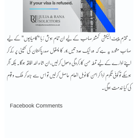
. محترم چیف الیکشن کمشنر صاحب کے لیے ان تمام ہوش رُبا “کامیابیوں” کے لیے
صائب مشورہ یہ ہے کہ وہ ایک عدد تیس بور کا پستول صدرپاکستان کی کنپٹی پر رکھ کر
اپنے ادارے کے لیے تمغہ حسن کارکردگی وصول کرلیں، ان شاء اللہ افاقہ ہوگا۔ بلکہ اگر
ہوسکے تو کوئی تگڑم لڑا کر امن کا نوبل انعام حاصل کرلیں تو اس سے بڑھ کر ملک و قوم
کی کیا خدمت ہوگی۔
Facebook Comments