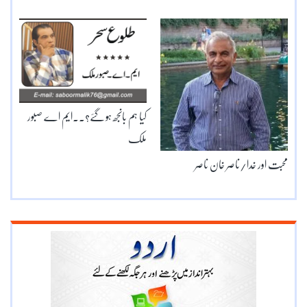
کیا ہم بانجھ ہو گئے؟۔۔ایم اے صبور
ملک
محبت اور خدا/ناصر خان ناصر