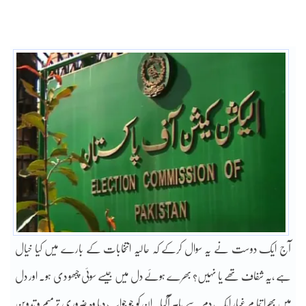
آج ایک دوست نے یہ سوال کرکے کہ حالیہ انتخابات کے بارے میں کیا خیال
ہے ،یہ شفاف تھے یا نہیں؟ بھرے ہوئے دل میں جیسے سوئی چبھو دی ہو۔ اور دل
میں بھرا تما م غبار ایک دم سے باہر آگیا۔ ان کو جو جواب دیا وہ ضروری ترمیم و تدوین