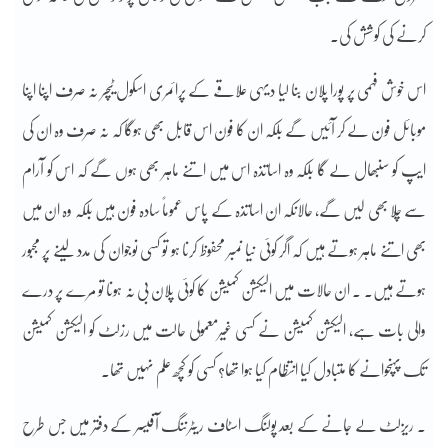
کرنے کی کوشش کی۔
اس خوش فہمی پر پورا پلان بنا لیا دیہی علاقے کے پرائمری اسکول ٹیچر نہ صرف اپنا اپنا
موبائل فون لے کر آئیں گے بلکہ ان کا فون اس قابل بھی ہوگا کہ نہ صرف وہ ان کی
ایپ کو سنبھال لے گا بلکہ وہ اساتذہ اس میں اتنے ماہر بھی ہوں گے کہ اس کو آرام
سے چلا بھی لیں گے، حالانکہ ان اساتذہ کے پاس عموماً سادہ فون ہیں بلکہ وہ ان میں
بھی اتنے ماہر ہوتے ہیں کہ اگر کوئی نیا نمبر محفوظ کرنا ہو تو کسی نوجوان کی مدد لینے پر مجبور
ہوتے ہیں۔ . ان حالات میں الیکشن کمیشن کا کوئی پلان بی نہ ہونا تو مرے پر درے
والی بات ہے، الیکشن کمیشن نے کسی غیرمعمولی حالت میں رزلٹ کو الیکشن کمیشن
تک پہنچوانے کا متبادل کیا انتظام کیا ہوا تھا؟ کسی کو کچھ علم نہیں تھا۔
. ریزلٹ لے جانے کے بعد پولنگ اسٹاف ریٹرننگ آفیسر کے دفتر میں جس طرح