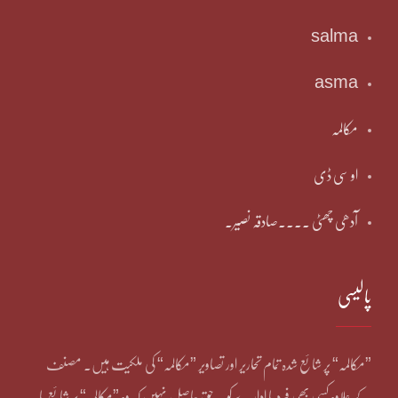
salma
asma
مکالمہ
او سی ڈی
آدھی چھٹی ۔۔۔۔صادقہ نصیر۔
پالیسی
”مکالمہ“ پر شائع شدہ تمام تحاریر اور تصاویر ”مکالمہ“ کی ملکیت ہیں۔ مصنف
کے علاوہ کسی بھی فرد یا ادارے کو یہ حق حاصل نہیں کہ وہ ”مکالمہ“ پر شائع یا