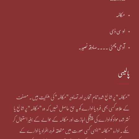
مکالمہ
او سی ڈی
آدھی چھٹی ۔۔۔۔صادقہ نصیر۔
پالیسی
”مکالمہ“ پر شائع شدہ تمام تحاریر اور تصاویر ”مکالمہ“ کی ملکیت ہیں۔ مصنف
کے علاوہ کسی بھی فرد یا ادارے کو یہ حق حاصل نہیں کہ وہ ”مکالمہ“ پر شائع یا
نشر شدہ مواد کو ادارے کی پیشگی اجازت اور مکالمہ کے حوالے کے بغیر استعمال کر
سکے۔ ادارہ ”مکالمہ“ ایسی کسی صورت میں متعلقہ فرد، افراد یا ادارے کے