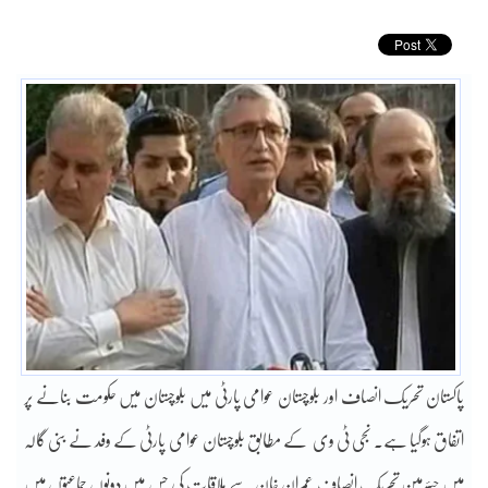
پاکستان تحریک انصاف اور بلوچستان عوامی پارٹی میں بلوچستان میں حکومت بنانے پر
اتفاق ہوگیا ہے۔ نجی ٹی وی کے مطابق بلوچستان عوامی پارٹی کے وفد نے بنی گالہ
میں چیئرمین تحریک انصاف عمران خان سے ملاقات کی جس میں دونوں جماعتوں میں