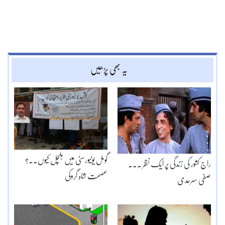
یہ بھی پڑھیں
گومل یونیورسٹی میں ہلچل کیوں۔۔؟
راج کشور کی زندگی پر ایک نظر ۔۔۔
عصمت شاہ گروکی
صفی سرحدی