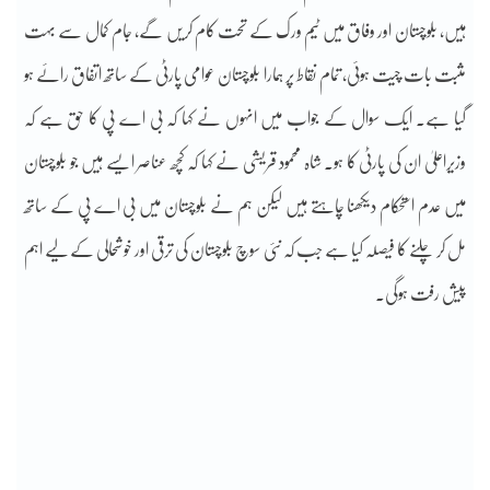
ہیں، بلوچستان اور وفاق میں ٹیم ورک کے تحت کام کریں گے، جام کمال سے بہت
مثبت بات چیت ہوئی، تمام نقاط پر ہمارا بلوچستان عوامی پارٹی کے ساتھ اتفاق رائے ہو
گیا ہے۔ ایک سوال کے جواب میں انہوں نے کہا کہ بی اے پی کا حق ہے کہ
وزیراعلیٰ ان کی پارٹی کا ہو۔ شاہ محمود قریشی نے کہا کہ کچھ عناصر ایسے ہیں جو بلوچستان
میں عدم استحکام دیکھنا چاہتے ہیں لیکن ہم نے بلوچستان میں بی اے پی کے ساتھ
مل کر چلنے کا فیصلہ کیا ہے جب کہ نئی سوچ بلوچستان کی ترقی اور خوشحالی کے لیے اہم
پیش رفت ہوگی۔