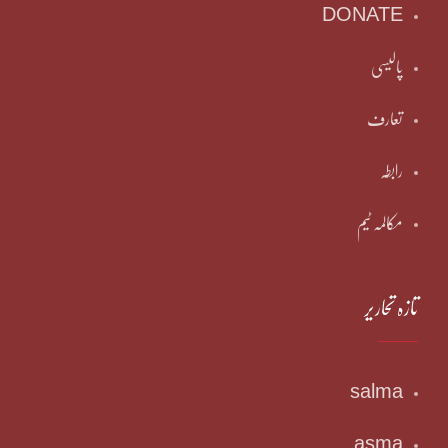
DONATE
پالیسی
تعارف
رابطہ
مکالمہ ٹیم
تازہ تحاریر
salma
asma