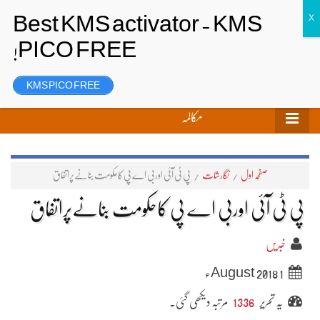
تحریر بھیجیں
لاگ ان
رجسٹر
KMS PICO FREE
مکالمہ
صفحہ اول
/
نگارشات
/
پی ٹی آئی اوربی اے پی کاحکومت بنانےپراتفاق
پی ٹی آئی اوربی اے پی کاحکومت بنانےپراتفاق
خبریں
1 August 2018ء
یہ تحریر
1336
مرتبہ دیکھی گئی۔