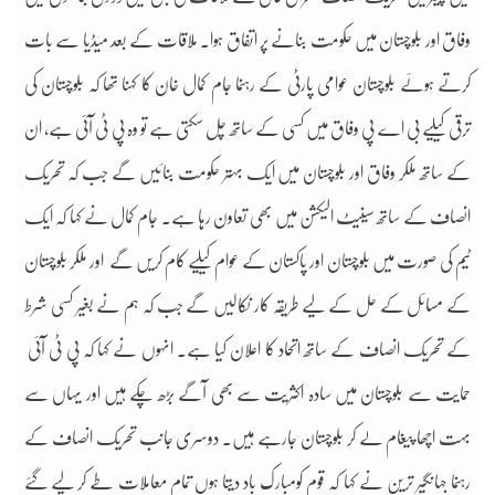
وفاق اور بلوچستان میں حکومت بنانے پر اتفاق ہوا۔ ملاقات کے بعد میڈیا سے بات
کرتے ہوئے بلوچستان عوامی پارٹی کے رہنما جام کمال خان کا کہنا تھا کہ بلوچستان کی
ترقی کیلیے بی اے پی وفاق میں کسی کے ساتھ چل سکتی ہے تو وہ پی ٹی آئی ہے، ان
کے ساتھ ملکر وفاق اور بلوچستان میں ایک بہتر حکومت بنائیں گے جب کہ تحریک
انصاف کے ساتھ سینیٹ الیکشن میں بھی تعاون رہا ہے۔ جام کمال نے کہا کہ ایک
ٹیم کی صورت میں بلوچستان اور پاکستان کے عوام کیلیے کام کریں گے اور ملکر بلوچستان
کے مسائل کے حل کے لیے طریقہ کار نکالیں گے جب کہ ہم نے بغیر کسی شرط
کے تحریک انصاف کے ساتھ اتحاد کا اعلان کیا ہے۔ انہوں نے کہا کہ پی ٹی آئی
حمایت سے بلوچستان میں سادہ اکثریت سے بھی آگے بڑھ چکے ہیں اور یہاں سے
بہت اچھا پیغام لے کر بلوچستان جارہے ہیں۔ دوسری جانب تحریک انصاف کے
رہنما جہانگیر ترین نے کہا کہ قوم کومبارک باد دیتا ہوں تمام معاملات طے کر لیے گئے