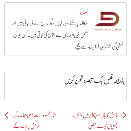
خبریں
مکالمہ پر لگنے والی خبریں دیگر زرائع سے لی جاتی ہیں اور
مکمل غیرجانبداری سے شائع کی جاتی ہیں۔ کسی خبر کی
غلطی کی نشاندہی فورا ایڈیٹر سے کیجئے
بذریعہ فیس بک تبصرہ تحریر کریں
Post
بارش کا پانی اسپتال میں داخل،
شاہ محمود وزارت اعلیٰ پنجاب کی
مچھلیاں تیرنے لگیں
خواہش پر ڈٹ گئے
navigation