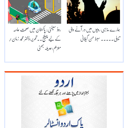
ہمارے مذہبی رویوں میں در آنے والی
روڈ سیفٹی: پاکستان میں صحت عامہ
تنزلی۔۔۔۔۔ سبط حسن گیلانی
کے لیے چیلنج۔۔تحریر:ڈاکٹر محمد زمان/
مترجم:عدیلہ بھٹی