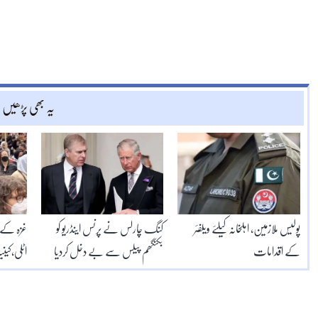
یہ بھی پڑھیں
پولیس ملازمین، اہلخانہ کیلئے ویلفئر
کنگ چارلس نے پرنس اینڈریو کو
غزہ کے ح
کے اقدامات
بکنگھم پیلس سے بے دخل کردیا
اٹلی،کین