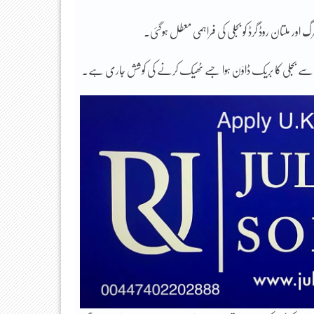
 اور ملتان روڈ گرڈ کو بجلی کی فراہمی معطل ہوگئی۔