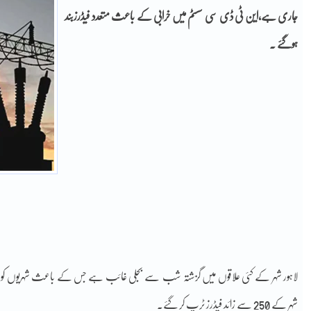
جاری ہے،این ٹی ڈی سی سسٹم میں خرابی کے باعث متعدد فیڈرزبند
ہوگئے ۔
لاہور شہر کے کئی علاقوں میں گزشتہ شب سے بجلی غائب ہے جس کے باعث شہریوں ک
شہر کے 250 سے زائد فیڈرز ٹرپ کر گئے۔