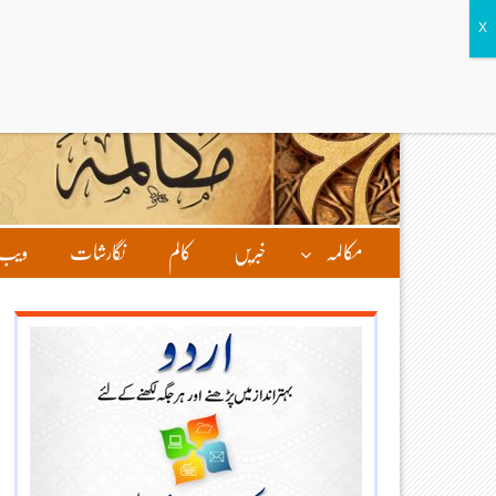
مکالمہ
خبریں
کالم
نگارشات
ویب 