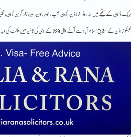
بریک ڈاؤن کے نتیجے میں بند روڈ، شادمان، ٹاون شپ، جوہر ٹاون، سبزہ زار، گرین ٹاون، گلبرگ
لیسکو ترجمان کے مطابق اسلام آباد سے آنے والی 220 کے وی کی لائن میں فالٹ کی وجہ سے بجلی کا بریک ڈاؤن ہوا جسے ٹھیک کرنے کی کوشش جاری ہے۔