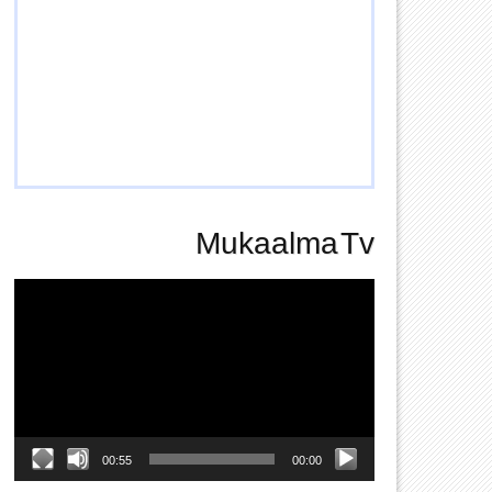
Mukaalma Tv
Video
Player
00:55
00:00