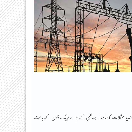
و شدید مشکلات کا سامنا ہے،بجلی کے بڑے بریک ڈاؤن کے باعث