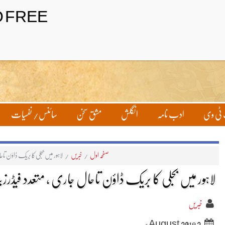
تحریر بھیجیں
لاگ ان
ٹی وی
ادب نامہ
انگلش
مشق سخن
سائنس/ نفسیات
صفحہ اول
/
خبریں
/
لاہور میں بجلی کا بریک ڈاؤن تاح
لاہور میں بجلی کا بریک ڈاؤن تاحال جاری ، متعدد فیڈرزب
خبریں
2 August 2018ء