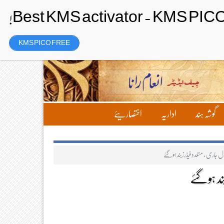
رجسٹر
Friday، 7 August 2026ء
KMS PICO FREE
گوشہ ہند
اداریہ
اختصاریئے
ال جاری ، متعدد فیڈرزبند ہوگئے
ند ہوگئے