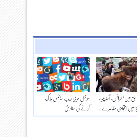
ق میں ‘ فرانس، آسٹریلیا،
سوشل میڈیا ویب سائٹس بلاک
یڈا میں احتجاجی مظاہرے
کرنے کی سفارش