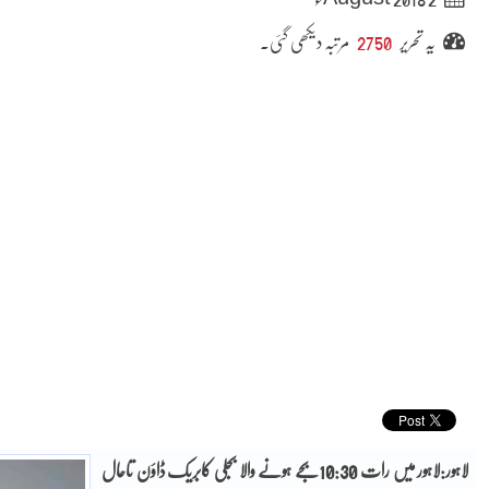
یہ تحریر
2750
مرتبہ دیکھی گئی۔
لاہور:لاہور میں رات 10:30بجے ہونے والا بجلی کابریک ڈاؤن تاحال