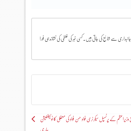
یرجانبداری سے شائع کی جاتی ہیں۔ کسی خبر کی غلطی کی نشاندہی فورا
وزیراعظم کے پرنسپل سیکرٹری فواد حسن فواد کی معطلی کا نوٹیفکیشن
جاری