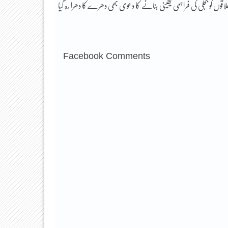
 کے مطابق فالٹ پر قابو پانے کی کوشش کے نتیجے میں شہر کے 70 فی صد علاقوں کو بجلی کی فراہمی یقینی بنانے کا دعوی بھی دھرے کا دھرا رہ گیا
Facebook Comments