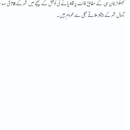
لیسکو ترجمان ہی
تاحال شہر کے بیشتر علاقے بجلی سے محروم ہیں۔