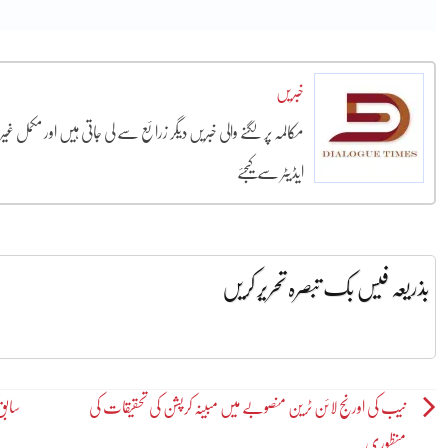
خبریں
مکالمہ پر لگنے والی خبریں دیگر زرائع سے لی جاتی ہیں اور مکمل غ
ایڈیٹر سے کیجئے
بذریعہ فیس بک تبصرہ تحریر کریں
Post
نیب کی اورنج لائن ٹرین منصوبے میں مبینہ کرپشن کی تحقیقات کی
سابق 
منظوری