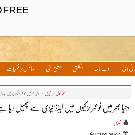
ٹی وی
ادب نامہ
انگلش
مشق سخن
سائنس/ نفسیات
صفحہ اول
/
خبریں
/
دنیا بھر میں نوعمر لڑکیوں میں ای
دنیا بھر میں نوعمر لڑکیوں میں ایڈز تیزی سے پھیل رہا ہ
خبریں
2 August 2018ء