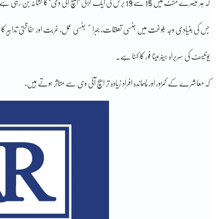
کہ ہر تیسرے منٹ میں 15 سے 19 برس کی ایک لڑکی ’ایچ آئی وی‘ کا نشانہ بن رہی ہے.
جس کی بنیادی وجہ بلوغت میں جنسی تعلقات، جبراﹰ جنسی عمل، غربت اور حفاظتی تدابیر کا ع
یونیسف کی سربراہ ہینرئیٹا فور کا کہنا ہے.
کہ معاشرے کے کمزور اور پسماندہ افراد زیادہ تر ایچ آئی وی سے متاثر ہوتے ہیں،