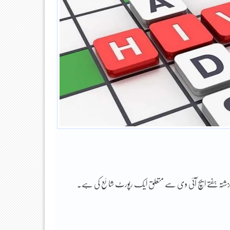
گزشتہ ہفتے ایچ آئی وی سے متعلق ایک رپورٹ شائع کی ہے.