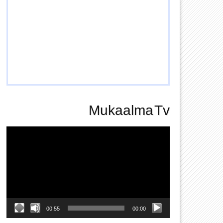
Mukaalma Tv
Video
Player
00:55
00:00