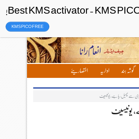
Saturday، 8 August 2026ء
تحریر بھیجیں
لاگ ان
رجسٹر
KMS PICO FREE
گوشہ ہند
اداریہ
اختصاریئے
ڈز تیزی سے پھیل رہا ہے، یونیسیف
ے، یونیسیف