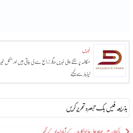
خبریں
مکالمہ پر لگنے والی خبریں دیگر زرائع سے لی جاتی ہیں اور مکمل غ
ایڈیٹر سے کیجئے
بذریعہ فیس بک تبصرہ تحریر کریں
Post
پاکستان میں موجود بولی وڈ اداکاروں کے آباؤ اجداد کے گھر