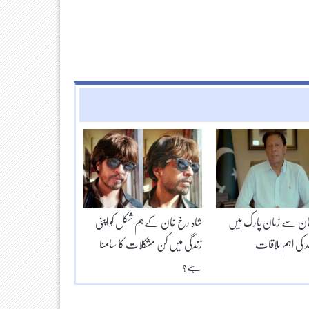
ان سے زمان پارک میں
شاہ رخ خان کےہم شکل کو اپنی
فد کی اہم ملاقات
زندگی میں کِن مشکلات کا سامنا
ہے؟