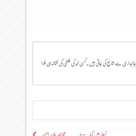
یرجانبداری سے شائع کی جاتی ہیں۔ کسی خبر کی غلطی کی نشاندہی فورا
نسوار میں کیا ہے ؟۔۔۔۔۔ ثنا اللہ خان احسن