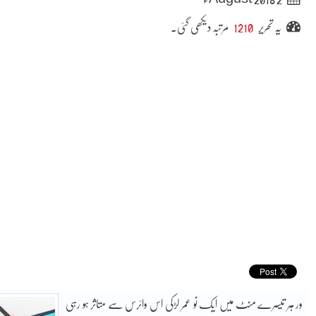
یہ تحریر
1210
مرتبہ دیکھی گئی۔
ور ہر تیسرے منٹ میں ایک نو عمر لڑکی اس وائرس سے متاثر ہو رہی