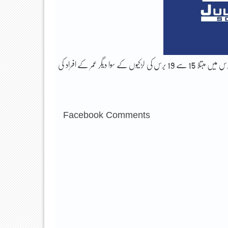
جس کا مرکزی ہدف خاص طور پر نوجوان لڑکیاں بنتی ہیں، 2010ء کے بعد ایچ آئی وی وائرس میں مبتلا 15 سے 19 برس کی لڑکیوں کے سوا دیگر عمر کے افراد کی
Facebook Comments