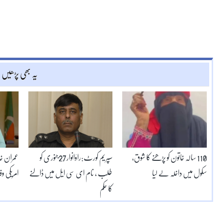
یہ بھی پڑھیں
110 سالہ خاتون کو پڑھنے کا شوق،
سپریم کورٹ:راؤانوار27جنوری کو
عمران خ
سکول میں داخلہ لے لیا
طلب ، نام ای سی ایل میں ڈالنے
امریکی و
کا حکم