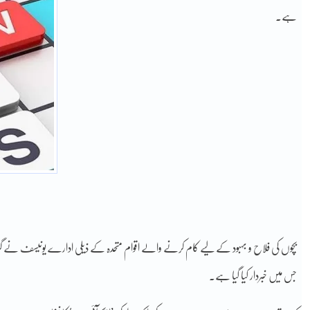
ہے۔
بچوں کی فلاح و بہبود کے لیے کام کرنے والے اقوام متحدہ کے ذیلی ادارے یونیسف نے 
جس میں خبردار کیا گیا ہے.