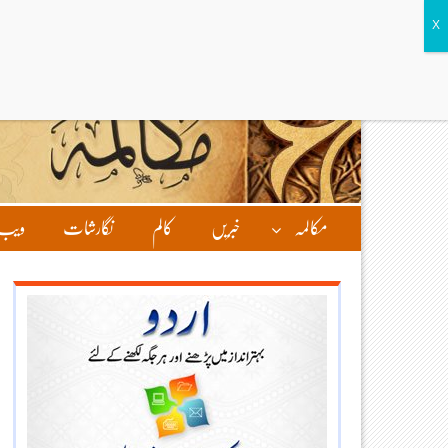
مکالمہ
خبریں
کالم
نگارشات
ویب 