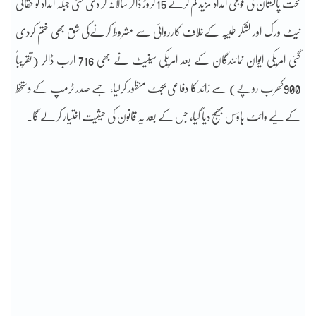
تحت پاکستان کی فوجی امداد مزید کم کرکے 15 کروڑ ڈالر سالانہ کر دی گئی جبکہ امداد کو حقانی
نیٹ ورک اور لشکر طیبہ کےخلاف کارروائی سے مشروط کرنےکی شق بھی ختم کردی
گئی امریکی ایوان نمائندگان کے بعد امریکی سینیٹ نے بھی 716 ارب ڈالر (تقریباً
900کھرب روپے) سے زائد کا دفاعی بجٹ منظور کرلیا، جسے صدر ٹرمپ کے دستخط
کے لیے وائٹ ہاؤس بھیج دیا گیا، جس کے بعد یہ قانون کی حیثیت اختیار کرلے گا۔