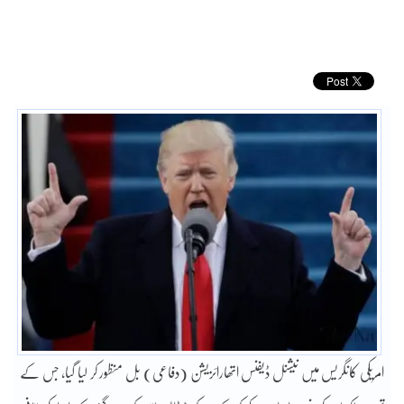
امریکی کانگریس میں نیشنل ڈیفنس اتھارائزیشن (دفاعی) بل منظور کر لیا گیا، جس کے