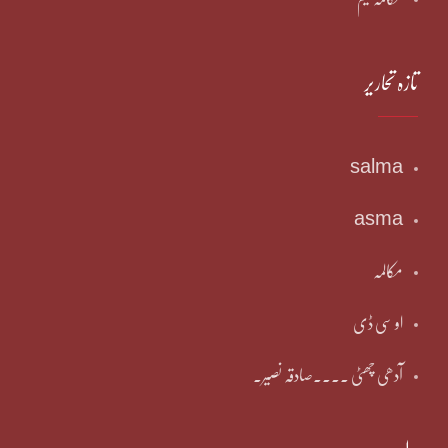
تازہ تحاریر
salma
asma
مکالمہ
او سی ڈی
آدھی چھٹی ۔۔۔۔صادقہ نصیر۔