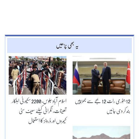
یہ بھی پڑھیں
12 جنوری رات 12 بجے سے جھڑپیں
اسلام آباد جلوس، 2200 سکیورٹی اہلکار
بند کر دی جائیں
تعینات، نگرا نی کیلئے سیف سٹی
کیمروں اور ڈرونز کا استعمال