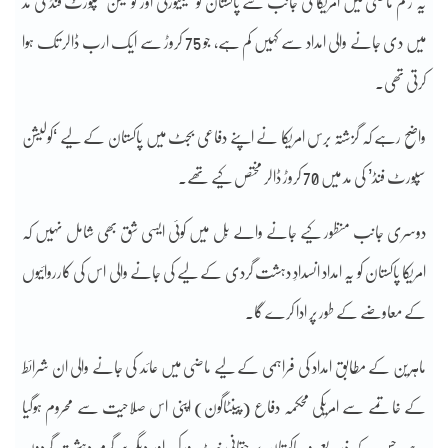
یہ رقم ماضی میں امریکا کی جانب سے پاکستان کو سیکیورٹی اور کولیشن سپورٹ فنڈ کی مد
میں دی جانے والی امداد سے کہیں کم ہے، جو 75 کروڑ سے ایک ارب ڈالر تک ہوا
کرتی تھی۔
واضح رہے کہ گزشتہ برس امریکا نے اپنے دفاعی بجٹ میں پاکستان کے لیے ‘کولیشن
سپورٹ فنڈ’ کی مد میں 70 کروڑ ڈالر مختص کیے تھے۔
دوسری جانب منظور کیے جانے والے بِل میں کوئی ایسی شق بھی شامل نہیں کہ
امریکا پاکستان کو یہ امداد انسدادِ دہشت گردی کے لیے کی جانے والی اس کی کارروائیوں
کے معاوضے کے طور پر ادا کرے گا۔
ماہرین کے مطابق امداد کی فراہمی کے لیے ماضی میں عائد کی جانے والی ان شرائط
کے خاتمے سے امریکی محکمہ دفاع (پینٹاگون) اپنی اس صلاحیت سے محروم ہوگیا
ہے، جس کے ذریعے وہ پاکستان پر حقانی نیٹ ورک اور دیگر سرگرم دہشت گردوں