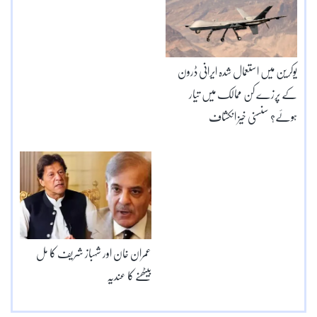
یوکرین میں استعمال شدہ ایرانی ڈرون
کے پرزے کن ممالک میں تیار
ہوئے؟ سنسنی خیز انکشاف
عمران خان اور شہباز شریف کا مل
بیٹھنے کا عندیہ