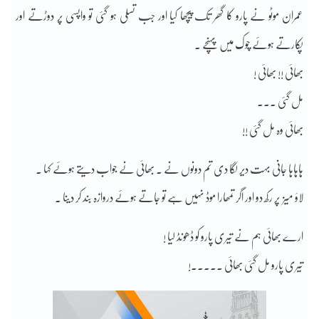
عمران موٹو نے پارو کا گھر تک پیچھا کیا اور جب تسلی ہو گئی تو واپسی پر دوڑتے اور
پکارتے ہوئے چوک میں پہنچے ۔
بھائی !! بھائی !
مل گئی ۔۔۔
بھائی وہ مل گئی !!
ہاہاہا جانی بہت دیر لگا دی تم دونوں نے ۔ بھائی نے جواب دیتے ہوئے کہا ۔
لاؤ میز پر رکھ دو اور اگر تمھارا موڈ نہیں ہے تو جاتے ہوئے دروازہ بند کر دینا ۔
ارے بھائی ہم نے تیری پارو کو ڈھونڈ لیا !
تیری پارو مل گئی بھائی ۔۔۔۔۔!