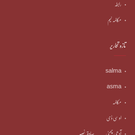
رابطہ
مکالمہ ٹیم
تازہ تحاریر
salma
asma
مکالمہ
او سی ڈی
آدھی چھٹی ۔۔۔۔صادقہ نصیر۔