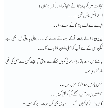
خیالات میں گم پرویز لالا نے سٹپٹا کر کہا ۔۔ کون ؟ کہاں ؟
ابے ڈھکن بوتل تھی !!!۔۔۔
شیدے نے اسے چنڈ لگاتے ہوئے کہا ۔۔
خیر پرویز لالا نے بات آگے بڑھاتے ہوئے کہا ۔۔۔بھائی پاروتی مل سکتی ہے
لیکن اس کے لئے آپ کو اصلی پٹھان بننا پڑے گا ۔۔۔
یہ سنتے ہی سرور جاتا رہا اور بھائی کو یوں جھٹکے سے ہوش آ یا جیسے کسی نے بجلی کی ننگی
تار تھما دی ہو ۔
نہیں یار میں ویسا لڑکا نہیں ہوں ۔۔
“دیکھیں پرویز “آپ سمجھنے کی کوشش کریں ۔۔
گاؤں والے کیا کہیں گے ۔۔۔میری بھی کوئی عزت ہے کہ نہیں ؟