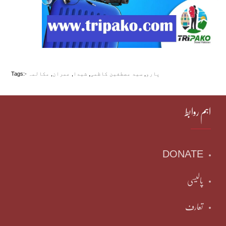
پارو
,
سید مصطفین کاظمی
,
شیدا
,
عمران
,
مکالمہ
Tags:-
اہم روابط
DONATE
پالیسی
تعارف