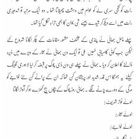
رات کو گنجی سری لے کو عوام میں دہشت پھیلاتا تھا ۔ دو ایک مرتبہ تو اندھیری
رات میں اسے دیکھ کر شیدے جیسے شی جوان کا بھی ترا ہ نکل گیا تھا۔
پہلے پہل بھائی نے پنڈی کے مختلف مشہور مقامات کے چکر لگانا شروع کئے
لیکن جب کوئی کامیابی نہیں ملی تو ایک دن بھائی نے نثار کے ویڑے میں ڈیرہ
ڈالنے کا اعلان کر دیا ۔ بھائی نے پہلے ہی دن ڈی چوک پر قبضہ کر لیا لاہوری گینگ
کیلئے یہ جھٹکا اس قدر شدید اور پریشان کن تھا کہ ان کے پرانے کن ٹٹے خواجے کو
مرگی کے دورے پڑنے لگے ۔ بھائی روز چوک کے بیچوں بیج کھڑے ہو کر آواز لگاتا
اوۓ نواز شریف !
اوۓ نثار !
اوۓ خواجے !