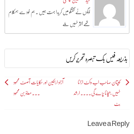
سیدمصطفین کاظمی
لوگوں نے گفتگو میں کریدا بہت ہمیں ۔ ہم خود سے ہمکلام
تھے اکثر نہیں ملے
بذریعہ فیس بک تبصرہ تحریر کریں
Post
کپتان صاحب اب وکٹ اڑانا
آزاد اراکین اور حکایات آصف محمود
نہیں ،بچانا پڑے گی۔۔۔۔ ارشد
۔۔۔ معاذ بن محمود
navigation
بٹ
Leave a Reply