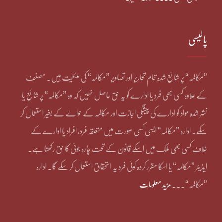
پالیسی
”مکالمہ“ پر شائع شدہ تمام تحاریر اور تصاویر ”مکالمہ“ کی ملکیت ہیں۔ مصنف
کے علاوہ کسی بھی فرد یا ادارے کو یہ حق حاصل نہیں کہ وہ ”مکالمہ“ پر شائع یا
نشر شدہ مواد کو ادارے کی پیشگی اجازت اور مکالمہ کے حوالے کے بغیر استعمال کر
سکے۔ ادارہ ”مکالمہ“ ایسی کسی صورت میں متعلقہ فرد، افراد یا ادارے کے
خلاف کسی بھی ملک میں اسکے قانون کے تحت چارہ جوئی کا حق رکھتا ہے۔
ایڈیٹر ”مکالمہ“ یا اسکا مقرر کردہ کوئی فرد یہ استحقاق استعمال کر سکے گا۔ ادارہ
”مکالمہ“۔۔۔
مزید معلومات