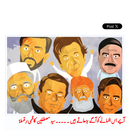
آئیے اس افسانے کو آگے بڑھاتے ہیں ۔ ۔۔۔۔ سید مصطفین کاظمی/قسط1