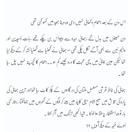
اس دن کے بعد ریحام دکھائی نہیں دی وہ دینا بھیڑ میں کھو گئی تھی
دن مہینوں میں بدل گئے ،بھائی ہیرو سے دیوداس بن چکے تھے ،بات ڈسپرین اور
والیم ٹین سے بھی آگے نکل چکی تھی – بھائی نے گھٹیا سے گھٹیا نشہ کر کے دیکھ لیا
تھا لیکن عین جوانی میں سچی محبت کا درد کیسے کم ہو ۔۔ریحام کا کچھ پتہ نہیں چل رہا
تھا ۔
بھائی کی خاطر قرشی مسلسل ملتان کی درگاہوں کے چکر کاٹ رہا تھا اور ترین بھائی کی
پارو کی تلاش میں صبح شام ہیلی کاپٹر میں بیٹھ کر لوگوں کے گھروں میں جھانکتا رہتا، کئی
بار تو وہ استغفار پڑھتا ہوا لوٹتا ۔ شیدا کبھی ترنگ میں آ کر کہتا ۔
اوئے فئیر کے ویکھ آ ویں ؟؟