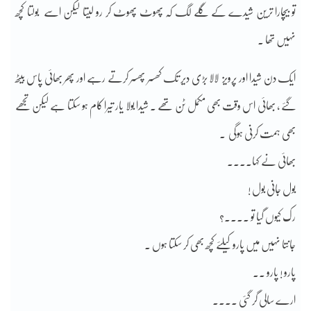
تو بیچارا ترین شیدے کے گلے لگ کہ پھوٹ پھوٹ کر رو لیتا لیکن اسے بولتا کچھ
نہیں تھا ۔
ایک دن شیدا اور پرویز لالا بڑی دیر تک کھسر پھسر کرتے رہے اور پھر بھائی پاس بیٹھ
گئے ، بھائی اس وقت بھی مکمل ٹن تھے ۔ شیدا بولا یار تیرا کام ہو سکتا ہے لیکن تجھے
بھی ہمت کرنی ہوگی ۔
بھائی نے کہا۔۔۔۔
بول جانی بول !
رک کیوں گیا تو ۔۔۔۔؟
جانتا نہیں میں پارو کیلئے کچھ بھی کر سکتا ہوں ۔
پارو ! پارو ۔۔
ارے سالی گر گئی ۔۔۔۔