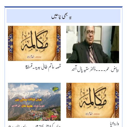
یہ بھی پڑھیں
قصہ حاتم طائی جدید۔قسط5
بیاض ِ عمر۔۔۔۔ڈاکٹر ستیہ پال آنند
وارداتیا
جہاں کیلاشا بستے ہیں ۔۔جاوید خان/8