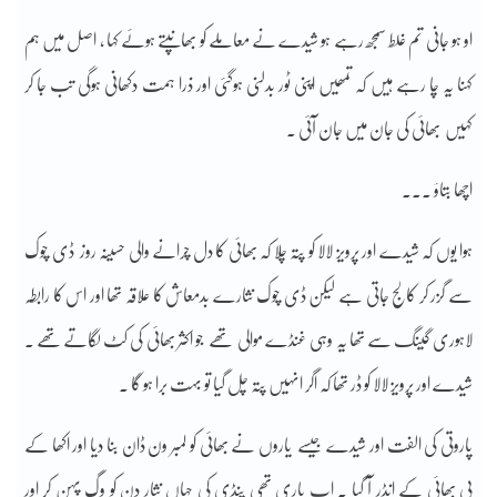
او ہو جانی تم غلط سمجھ رہے ہو شیدے نے معاملے کو بھانپتے ہوئے کہا ، اصل میں ہم
کہنا یہ چا رہے ہیں کہ تمھیں اپنی ٹور بدلنی ہوگئی اور ذرا ہمت دکھانی ہوگی تب جا کر
کہیں بھائی کی جان میں جان آئی ۔
اچھا بتاؤ ۔۔۔
ہوا یوں کہ شیدے اور پرویز لالا کو پتہ چلا کہ بھائی کا دل چرانے والی حسینہ روز ڈی چوک
سے گزر کر کالج جاتی ہے لیکن ڈی چوک نثارے بدمعاش کا علاقہ تھا اور اس کا رابطہ
لاہوری گینگ سے تھا یہ وہی غنڈے موالی تھے جو اکثر بھائی کی کٹ لگاتے تھے ۔
شیدے اور پرویز لالا کو ڈر تھا کہ اگر انہیں پتہ چل گیا تو بہت برا ہو گا ۔
پاروتی کی الفت اور شیدے جیسے یاروں نے بھائی کو لمبر ون ڈان بنا دیا اور اکھا کے
پی بھائی کے انڈر آ گیا ۔ اب باری تھی پنڈی کی جہاں نثار دن کو وگ پہن کر اور