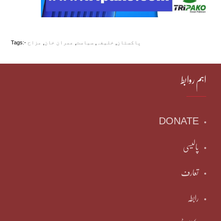
پاکستان
,
خلیفہ
,
سیاست
,
عمران خان
,
مزاح
Tags:-
اہم روابط
DONATE
پالیسی
تعارف
رابطہ