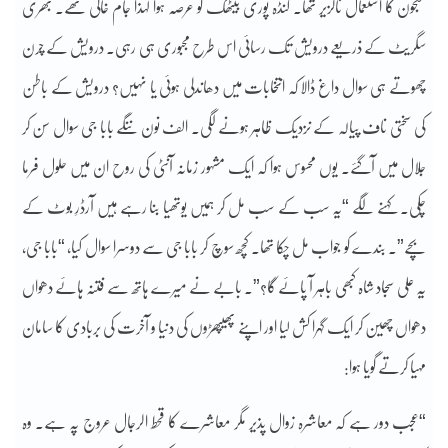
معجون کا استعمال ناگزیر تھا۔ گنڈہ پوری بیٹھک کو عرصہ ہوا لہذا جام خالی تھے۔ بھری
سگریٹ کے ذریعے درویش تک رسائی اس طرح مجبوری ہی رہی۔ درویش کے چرن
چھوتے ہی سوال داغ ڈالا کہ انتخابات میں دھاندلی ہوئی یا نہیں؟ درویش کے باطن
کی سختی ناف پیالہ کے نزدیک ظاہر ہونے لگی۔ الف نون ننگے بابا جی سوال سن کر
جلال میں آگئے۔ یوں محسوس ہوا کہ ایک مشہور زمانہ آنٹی کی روح ان میں حلول فرما
چکی۔ کہنے لگے “یہ سب کے سب مل کر ہمیں یوتھیا بنا رہے ہیں آرڈرِ بوٹ کے
بچے”۔ بندے کو جواب مل چکا تھا۔ کچھ سوچ کر بابا جی سے دوسرا سوال کیا، “بابا جی،
یہ علی سجاد شاہ کبھی باہر آ پائے گا؟”۔ بابے نے میرے ہاتھ سے فتنہ ہائے دھواں
دھواں چھین کر ایک گہرا کش لیا اور اپنے پھیپھڑوں کی دنیا و آخرت کی بربادی کا سامان
مہیا کرتے گویا ہوا:
“عجب دور ہے کہ معاشرہ زوال پذیر مگر معاشرے کا قحط الرجال عروج پہ ہے۔ وہ