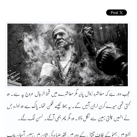
عجب دور ہے کہ معاشرہ زوال پذیر مگر معاشرے میں قحط الرجال عروج پہ ہے۔ وہ
کہتی تھی میرے کرن ارجن آئیں گے۔ یہ بھلا کیسے ممکن تھا۔ پاک ہے وہ ادارہ جس
نے انہیں چلتی زمین سے نگل ڈالا۔ وہ مگر پھر بھی آگئے۔ لہسن لگ گئے۔
اکہتر میں بھٹو کے خلاف قتال کے دور میں فقیر ضیاء کی شان میں زمین آسمان چیپ