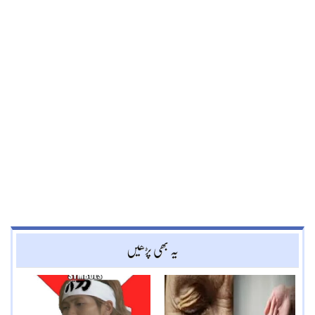
یہ بھی پڑھیں