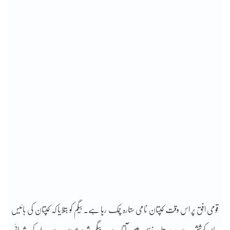
قومی افق پر اس وقت کپتان نامی ستارہ چمک رہا ہے۔ بیگم کو بتلایا کہ کپتان کی بائیس