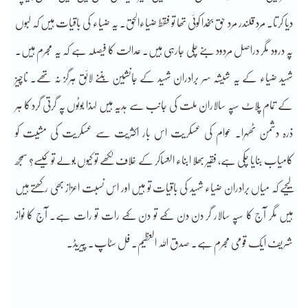
دیا کرتا۔ مرد قلندر مرد حق بخدا کوئی تھا تو فقط ضیاءالحق۔ یہ ضیاء کی باقیات ہیں کہ لبوں
پہ درود مگر دراصل مردود بنے چلی جارہی ہیں۔ عدالت کا فیصلہ ہے کہ یہ مجرم ہیں۔
شہید ضیاء کے یہ شیشہ سر برادران شہید کے جانشین بننے لائق ہرگز نہ تھے۔ ناچیز
کے تمام پلاٹ سپہ سالاران ملت کی جانب سے ہدیہ ہیں لہذا بوٹوں پہ گرتی گرد کا ہر
ذرہ دشمن ٹھہرا۔ عوام کی عسکریت اس بار اکثریت سے عسکریت کی مشیت کو
کامیاب بنایا چکی ہے، فقیر بھلا ابناء العساکر کے خلاف لکھے تو کیوں بولے تو کیسے؟ سمجھ
لیجیے کہ میاں برادران ضیاء شہید کی باقیات تو ہیں اور اس نسبت اعزاز بھی رکھتے ہیں
ہیں مگر آج کا سپہ سالار گر دن دن کہے تو دن کہے رات تو رات ہے۔ آج کا نواز
شریف ایک قومی مجرم ہے۔ صدق اللہ العظیم۔ فل سٹاپ۔ پیریڈ۔