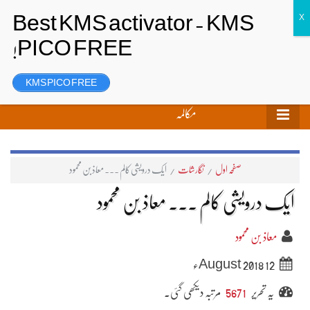
تحریر بھیجیں
لاگ ان
رجسٹر
KMS PICO FREE
مکالمہ
صفحہ اول
/
نگارشات
/
ایک درویشی کالم ۔۔۔ معاذ بن محمود
ایک درویشی کالم ۔۔۔ معاذ بن محمود
معاذ بن محمود
12 August 2018ء
یہ تحریر
5671
مرتبہ دیکھی گئی۔