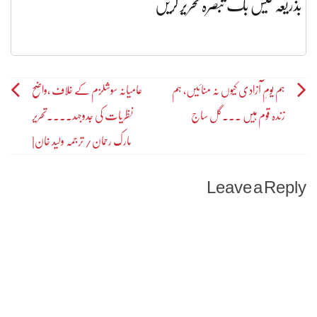
بذریعہ فیس بک تبصرہ تحریر کریں
Post
ہم یومِ آزادی کیوں نہ منائیں، ہم
عامیانہ سوشلزم کے خلاف ،واضح
زندہ قوم ہیں ۔۔۔گل ساج
نظریات کی جدوجہد۔۔۔۔تحریر
navigation
مارک رحمان/ ترجمہ ولید خان|
Leave a Reply