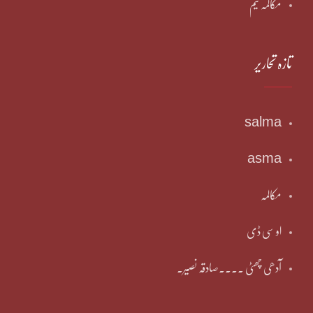
مکالمہ ٹیم
تازہ تحاریر
salma
asma
مکالمہ
او سی ڈی
آدھی چھٹی ۔۔۔۔صادقہ نصیر۔