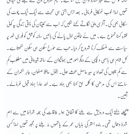
سالہ کوشش سے سبز ستارہ ذہن میں آتا ہے۔ بیگم شروع دن سے بلے کی شیدائی
تھیں لہذا خوب ٹھکائی فرمائی۔ بعد ازاں اتنی ہی محبت سے ایک ایک چوٹ کی
سکائی بھی کی۔ آخری پٹی لگاتے کہنے لگیں کہ اب سے کپتان کی ذاتی زندگی پہ کوئی
فقرہ کسنا ممنوع ہے۔ میں نے خاتون اوّل پانے کی بائیس سالہ کوشش کو فوری طور پر
سیاست سے منسلک کرنا شروع کر دیا۔ تب سے مؤرخ سکون ہی سکون لکھتا ہے۔
کل شام ہی باہمی دلچسپی کے دیگر امور میں بھاگیوان کے ساتھ شیروانی میں مطلوب کم
سے کم جیبوں کی تعداد پر سیر حاصل بحث ہوئی۔ بقول حافظ صفوان، جابر حکمران کے
سامنے اس کی مرضی کا کلمہ حق کہنا بھی جہاد ہے۔ اللہ ہمارا جہاد قبول فرمائے۔
آمین۔
پچھلے ہفتے ایک درویش سے ملنے کا اتفاق ہوا۔ ملاقات کی جملہ شرائط میں سے اہم
شرط دھمال تھی۔ بندہ احقر کی ہڈیاں عمر کے ہاتھوں نہ ہلنے پر مجبور تھیں لہذا کسی