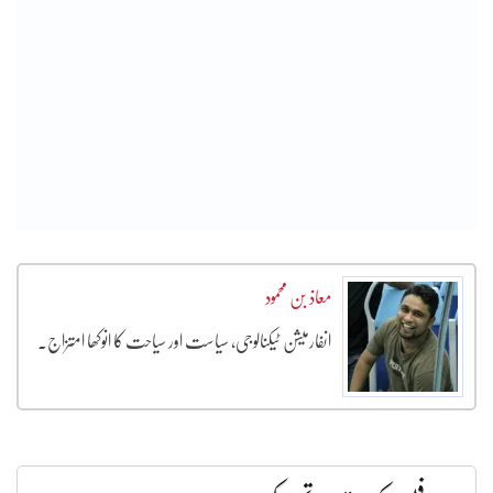
معاذ بن محمود
انفارمیشن ٹیکنالوجی، سیاست اور سیاحت کا انوکھا امتزاج۔