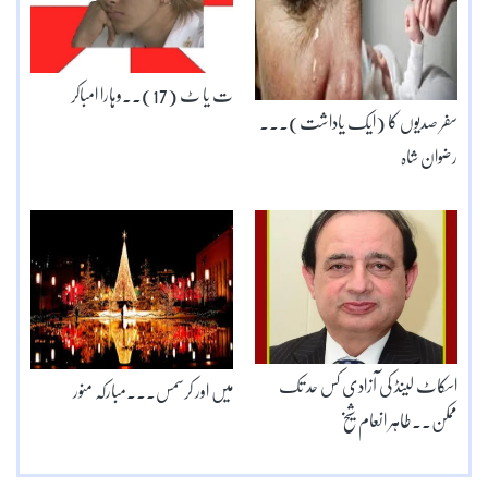
ت یا ٹ (17)۔۔وہارا امباکر
سفر صدیوں کا (ایک یاداشت)۔۔۔
رضوان شاہ
اسکاٹ لینڈ کی آزادی کس حد تک
میں اور کرسمس۔۔۔مبارکہ منور
ممکن۔۔طاہر انعام شیخ