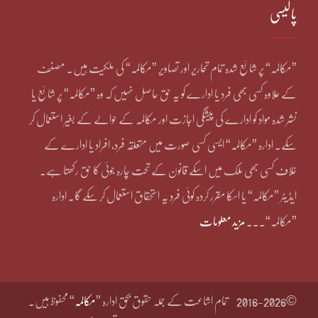
پالیسی
”مکالمہ“ پر شائع شدہ تمام تحاریر اور تصاویر ”مکالمہ“ کی ملکیت ہیں۔ مصنف
کے علاوہ کسی بھی فرد یا ادارے کو یہ حق حاصل نہیں کہ وہ ”مکالمہ“ پر شائع یا
نشر شدہ مواد کو ادارے کی پیشگی اجازت اور مکالمہ کے حوالے کے بغیر استعمال کر
سکے۔ ادارہ ”مکالمہ“ ایسی کسی صورت میں متعلقہ فرد، افراد یا ادارے کے
خلاف کسی بھی ملک میں اسکے قانون کے تحت چارہ جوئی کا حق رکھتا ہے۔
ایڈیٹر ”مکالمہ“ یا اسکا مقرر کردہ کوئی فرد یہ استحقاق استعمال کر سکے گا۔ ادارہ
”مکالمہ“۔۔۔
مزید معلومات
©2016-2026
تمام اشاعت کے جملہ حقوق بحق ادارہ ”
مکالمہ
“ محفوظ ہیں۔