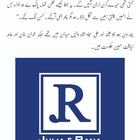
کہتی تھی میرے کرن ارجن آئیں گے۔ یہ بھلا کیسے ممکن تھا۔ پاک ہے وہ ادارہ جس
نے انہیں چلتی زمین سے نگل ڈالا۔ وہ مگر پھر بھی آگئے۔ لہسن لگ گئے۔”
چند دن بعد ابو علیحہ اور علی سجاد شاہ واپس میدان میں تھے جبکہ عمران خان اور عامر
لیاقت حسین حکومت میں۔