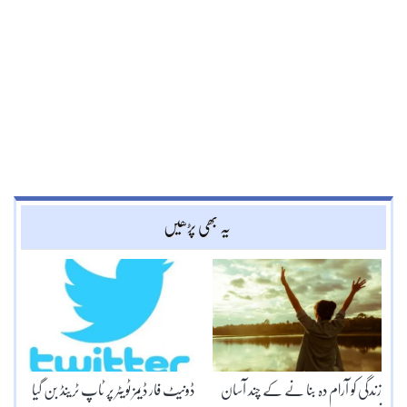
یہ بھی پڑھیں
زندگی کو آرام دہ بنا نے کے چند آسان
ڈونیٹ فار ڈیمز ٹویٹر پر ٹاپ ٹرینڈ بن گیا