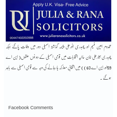
مخدوم امین فہیم اور چوہدری انورعلی چیمہ گذشتہ اسمبلی دور میں وفات پاگئے جبکہ
چوہدری نثارعلی خان حالیہ انتخابات میں قومی اسمبلی کے دو نوں حلقوں( این اے
59اور این اے 63)) میں انتخابی معارکہ ہارجانے کی وجہ سے قومی اسمبلی سے باہر
ہو گئے ۔
Facebook Comments