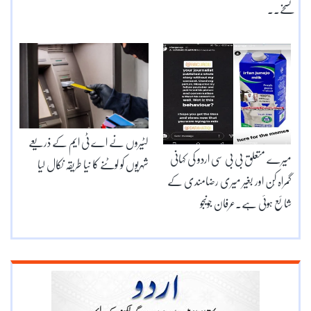
نسخے۔۔
لٹیروں نے اے ٹی ایم کے ذریعے
میرے متعلق بی بی سی اردو کی کہانی
شہریوں کو لوٹنے کا نیا طریقہ نکال لیا
گمراہ کُن اور بغیر میری رضامندی کے
شائع ہوئی ہے۔عرفان جونیجو