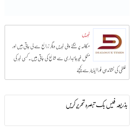
خبریں
مکالمہ پر لگنے والی خبریں دیگر زرائع سے لی جاتی ہیں اور
مکمل غیرجانبداری سے شائع کی جاتی ہیں۔ کسی خبر کی
غلطی کی نشاندہی فورا ایڈیٹر سے کیجئے
بذریعہ فیس بک تبصرہ تحریر کریں