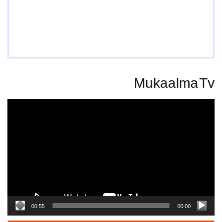
Mukaalma Tv
Video
Player
00:55
00:00