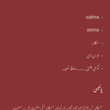
salma
asma
مکالمہ
او سی ڈی
آدھی چھٹی ۔۔۔۔صادقہ نصیر۔
پالیسی
”مکالمہ“ پر شائع شدہ تمام تحاریر اور تصاویر ”مکالمہ“ کی ملکیت ہیں۔ مصنف