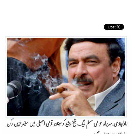
راولپنڈی:سربراہ عوامی مسلم لیگ شیخ رشید کو موجودہ قومی اسمبلی میں سینئر ترین رکن