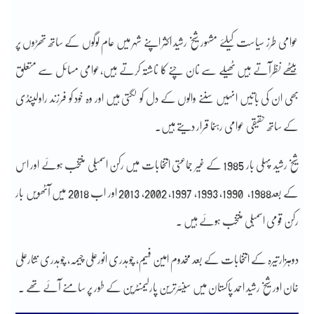
عوامی طرز سیاست کیلئے مشہور شیخ رشید اکثر اپنے شہر میں عام لوگوں کے ساتھ تھڑوں پر
بیٹھے نظرآتے ہیں ٹھیلے سے نان چنے کا ناشتہ کرتے ہیں،عوامی مسائل سے متعلق
بھی ان کی باتیں انہیں سننے والوں کے دل کو لگتی ہیں اور وہ خود کو فرزند راولپنڈی
کے ساتھ حقیقی عوامی رہنما قرار دیتے ہیں۔
شیخ رشید پہلی بار 1985 کے غیر جماعتی انتخابات میں رکن اسمبلی منتخب ہوئے اور اس
کے بعد1988، 1990، 1993، 1997، 2002، 2013 اور اب 2018 میں آٹھویں بار
رکن قومی اسمبلی منتخب ہوئے ہیں ۔
دوہزارتیرہ کے انتخابات کے بعد مخدوم امین فہیم، چوہدری انورعلی چیمہ، چوہدری نثارعلی
خان اور شیخ رشید احمد پاکستان میں سینئرترین پارلیمنٹرین کے طور پر سامنے آئے تھے ۔