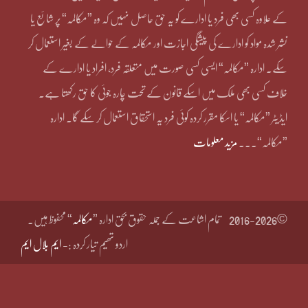
کے علاوہ کسی بھی فرد یا ادارے کو یہ حق حاصل نہیں کہ وہ ”مکالمہ“ پر شائع یا
نشر شدہ مواد کو ادارے کی پیشگی اجازت اور مکالمہ کے حوالے کے بغیر استعمال کر
سکے۔ ادارہ ”مکالمہ“ ایسی کسی صورت میں متعلقہ فرد، افراد یا ادارے کے
خلاف کسی بھی ملک میں اسکے قانون کے تحت چارہ جوئی کا حق رکھتا ہے۔
ایڈیٹر ”مکالمہ“ یا اسکا مقرر کردہ کوئی فرد یہ استحقاق استعمال کر سکے گا۔ ادارہ
”مکالمہ“۔۔۔
مزید معلومات
©2016-2026
تمام اشاعت کے جملہ حقوق بحق ادارہ ”
مکالمہ
“ محفوظ ہیں۔
اردو تھیم تیار کردہ :-
ایم بلال ایم