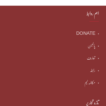
اہم روابط
DONATE
پالیسی
تعارف
رابطہ
مکالمہ ٹیم
تازہ تحاریر