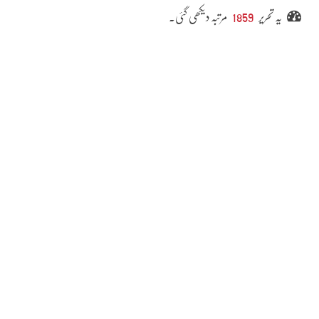
یہ تحریر
1859
مرتبہ دیکھی گئی۔