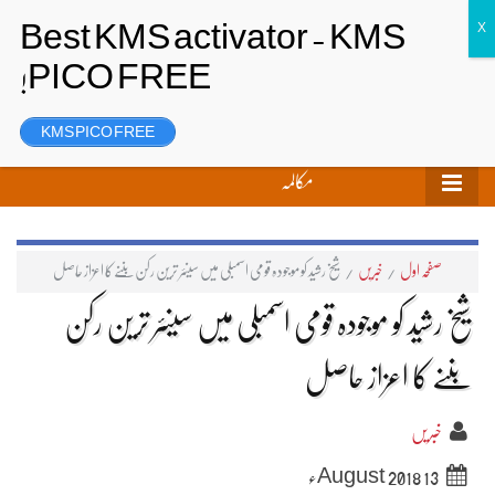
تحریر بھیجیں
لاگ ان
رجسٹر
KMS PICO FREE
مکالمہ
صفحہ اول
/
خبریں
/
شیخ رشید کو موجودہ قومی اسمبلی میں سینئر ترین رکن بننے کا اعزاز حاصل
شیخ رشید کو موجودہ قومی اسمبلی میں سینئر ترین رکن
بننے کا اعزاز حاصل
خبریں
13 August 2018ء