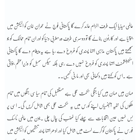
عالمی میڈیا ایک طرف الزام عائد کرے گا پاکستانی فوج نے عمران خان کو الیکشن میں
جتوایا ہے اور کارٹون بنائے گا تو دوسری طرف وہ مغربی دنیا کو اور ان تمام ممالک کو جو
سمجھتے ہیں پاکستان مذہبی انتہا پسندی کو فروغ دے رہا ہے یہ پیغام دے گا پاکستانی
اسٹیبلشمنٹ انتہا پسندی کو فروغ نہیں دے رہی بلکہ سیکس سمبل کو وزیراعظم بنواتی
ہے ۔اس کو کہتے ہیں دکھانی سجی اور مارنی کھبی۔۔
مہان ہیں مہان ہیں کیا جنگی حکمت عملی ہے مستقبل کی تمام سیاسی جنگوں میں تمام
ملکوں کی خفیہ ایجنسیاں اپنے کورس میں یہ حکمت عملی بھی شامل کریں گی۔ اسی پر
بس نہیں عین انتخابات سے پہلے کیا غضب کی چال چلی ۔جون میں عالمی ٹاسک
فورس نے پاکستان کو گرے لسٹ میں شامل کیا اور ادھر انتہا پسند تنظیموں کو الیکشن میں