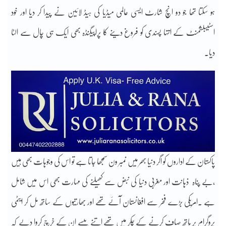
ہو سکتا تھا جو دو انچ شارٹ ایسی عالمی میڈیا کی ہیڈ لائین نے پیدا کر دیا اور خود
اسٹیبلشمنٹ کے انتہا پسندی کو فروغ دینے کا پراپیگنڈہ بھی ایک ہی چال سے الٹا
دیا۔
پاکستان کے اداروں کو اگر دنیا بھر میں نمبر ون سمجھا جاتا ہے تو اس کی وجوہات بھی ہیں
،بے پناہ ذہانت اور مغربی دنیا کی نبض سے کھیلنے کی مہارت بھی اس میں شامل
ہے ۔امریکی بڑے فخر سے افغانستان آئے تھے اور بھارتیوں کے ساتھ مل کر ایٹمی
پروگرام پر ہاتھ صاف کرنے کے چکر میں تھے اتنے پیسے ان کے خرچ کروا دیے کہ