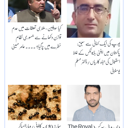
کیا سویلین-ملٹری تعلقات میں عدم
توازن دکھانے سے جمہوری نظام
یورپ کی ایک کہانی سے سبق:
خطرے میں پڑگیا؟ ۔۔۔۔ عامر حسینی
پاکستان میں اینٹی بائیوٹکس کے غلط
استعمال کی تباہ کاریاں/ڈاکٹر مسلم
یوسفزئی
سماج (9) ۔ کالونی/وہاراامباکر
دی رویال سرکس( The Royal