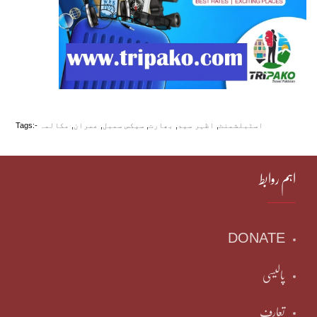
اسٹبلشمنٹ
,
اظہر سید
,
بھارت
,
سیکس سمبل
,
عمران
,
مکالمہ
Tags:-
اہم روابط
DONATE
پالیسی
تعارف