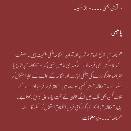
آدھی چھٹی ۔۔۔۔صادقہ نصیر۔
پالیسی
”مکالمہ“ پر شائع شدہ تمام تحاریر اور تصاویر ”مکالمہ“ کی ملکیت ہیں۔ مصنف
کے علاوہ کسی بھی فرد یا ادارے کو یہ حق حاصل نہیں کہ وہ ”مکالمہ“ پر شائع یا
نشر شدہ مواد کو ادارے کی پیشگی اجازت اور مکالمہ کے حوالے کے بغیر استعمال کر
سکے۔ ادارہ ”مکالمہ“ ایسی کسی صورت میں متعلقہ فرد، افراد یا ادارے کے
خلاف کسی بھی ملک میں اسکے قانون کے تحت چارہ جوئی کا حق رکھتا ہے۔
ایڈیٹر ”مکالمہ“ یا اسکا مقرر کردہ کوئی فرد یہ استحقاق استعمال کر سکے گا۔ ادارہ
”مکالمہ“۔۔۔
مزید معلومات