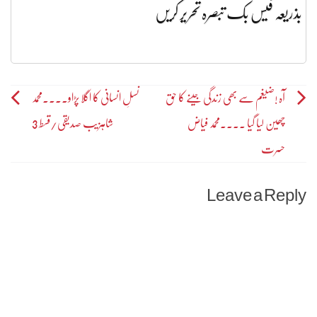
بذریعہ فیس بک تبصرہ تحریر کریں
Post
آہ !ضیغم سے بھی زندگی جینے کا حق
نسلِ انسانی کا اگلا پڑاو۔۔۔۔محمد
چھین لیا گیا ۔۔۔۔محمد فیاض
شاہزیب صدیقی/قسط 3
navigation
حسرت
Leave a Reply