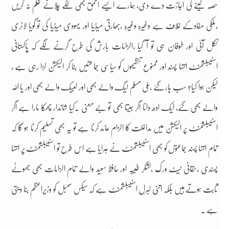
حصہ لینے کی اجازت دے دی، ہمارے ایسے احمق بھی لگے چلانے ظلم نہ کریں
،ملکی مفادکے خلاف ہے وغیرہ وغیرہ ،بھارتی میڈیا اور یہودی میڈیا کی تو گویا لاٹری
نکل آئی اور طوفان ہی تو آ گیا ،الزامات بارش کی طرح گرنے لگے کہ پاکستانی
اسٹیبلشمنٹ انتہا پسند اور ممنوع تنظیموں کو سیاسی جماعتیں بنا کر الیکشن لڑا رہی ہے ،
لیکن ہوا کیا؟ سب ہار گئے ،ملی مسلم لیگ والے بھی اور لبیک والے بھی اور یا اللہ
والے بھی گئے، ایک ادھ دانا اگر جیتا بھی تو بے معنی ۔کیا شاندار چھکا مارا ہے اگر
اسٹیبلشمنٹ پر الیکشن میں مداخلت کا الزام عائد کرنا ہے تو یہ بھی تسلیم کرنا ہو گا کہ
تمام انتہا پسند جماعتوں کو بھی اسٹیبلشمنٹ نے ہرایا ہے اس طرح تو اسٹیبلشمنٹ پر انتہا
پسندی ،حقانی نیٹ ورک ،لشکر طیبہ اور حافظ سعید والے تمام الزامات بھی جھوٹے
ثابت ہوتے ہیں بلکہ اتنی لبرل اسٹیبلشمنٹ ہے کہ سیکس سمبل کو وزیراعظم بنا دیتی
ہے ۔