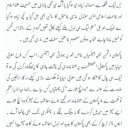
بس ایک شکوہ ہے مصالحہ زیادہ تیز ہو گیا یا آگ تیز تھی ہانڈی میں جمعیت علما اسلام
اور جماعت اسلامی ایسی معتدل مذہبی جماعتوں کا سالن بھی جل گیا یہ کچھ زیادہ ہو گیا
ہے لبیک اور ملی مسلم لیگ ہی لبرل بننے کیلئے کافی تھیں گندم کے ساتھ اس گھن
کو نہیں پسنا چاہے تھا یہ دونوں معصوم جماعتیں مفت میں ماری گئی ہیں ۔
پاکستان دشمن خفیہ ایجنسیاں خاص طور پر بھارتی خفیہ ایجنسی را اب کس طرح مغربی
میڈیا میں پاکستانی اسٹیبلشمنٹ پر انتہا پسندی کی پشت پناہی کا پراپیگنڈہ کریں گی وہ تو
ایک ہی چال کا شکار ہو گئی ہیں مغربی میڈیا تو حکومت سازی کیلئے درکار اراکین کی
ضرورت کے حوالہ سے “دو انچ شارٹ ” کی پھبتیاں کس رہا ہے ۔ایسا ہیرا وزیراعظم
تو نعمت ہے جو پاکستان کے انتہا پسند اور گھٹے ہوئے معاشرہ کے تاثر کو دو انچ شارٹ
ایسے تاثر میں تبدیل کر دے گا نہ ہینگ لگے نہ پھٹکری رنگ بھی چوکھا آئے ۔
اربوں ڈالر خرچ کر کے بھی پاکستان کا جدید اور لبرل معاشرہ ہونے کا وہ تاثر پیدا نہیں