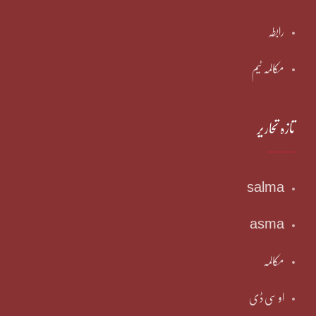
رابطہ
مکالمہ ٹیم
تازہ تحاریر
salma
asma
مکالمہ
او سی ڈی