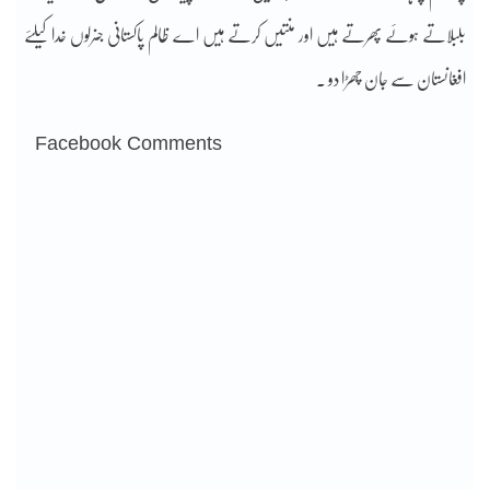
بلبلاتے ہوئے پھرتے ہیں اور منتیں کرتے ہیں اے ظالم پاکستانی جنرلوں خدا کیلئے
افغانستان سے جان چھڑا دو ۔
Facebook Comments