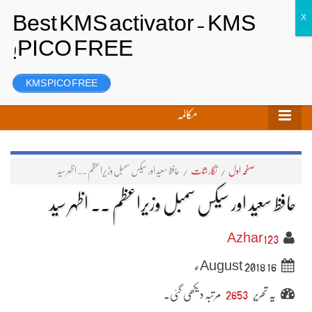
تحریر بھیجیں
لاگ ان
رجسٹر
KMS PICO FREE
مکالمہ
صفحہ اول
/
نگارشات
/
حافظ سعید اور سیکس سمبل وزیراعظم ۔۔ اظہر سید
حافظ سعید اور سیکس سمبل وزیراعظم ۔۔ اظہر سید
Azhar123
16 August 2018ء
یہ تحریر
2653
مرتبہ دیکھی گئی۔