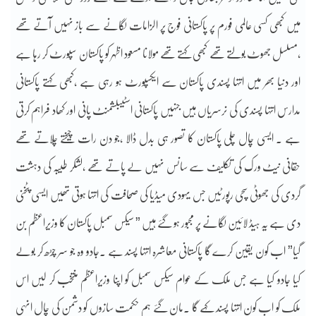
میں کبھی کسی عالمی فورم پر پاکستانی فوج پر الزامات لگانے سے باز نہیں آتے تھے
،مسلسل جھوٹ بولتے تھے کبھی کہتے تھے مولانا مسعود اظہر کو پاکستان سپورٹ کر رہا ہے
اور دنیا بھر میں انتہا پسندی پاکستان سے ایکسپورٹ ہو رہی ہے ،کبھی کہتے پاکستانی
مدارس انتہا پسندی کی نرسریاں ہیں جنہیں پاکستانی اسٹیبلشمنٹ پانی اور کھاد فراہم کرتی
ہے ۔ ایسی چال چلی پاکستان کا تصور ہی بدل ڈالا ،جو دن رات چیختے چلاتے تھے
حقانی نیٹ ورک کی تکلیف سے سانس نہیں لے پاتے تھے ،لشکر طیبہ کی دہشت
گردی کی جھوٹی سچی رپورٹیں جس یہودی میڈیا کی صحافت کی انتہا ہوتی تھیں ایسی پٹخنی
دی ہے یہ ہیڈ لائین لگانے پر مجبور ہو گئے ہیں ” سیکس سمبل پاکستان کا وزیراعظم بن
گیا” اب کون یقین کرے گا پاکستانی معاشرہ انتہا پسند ہے ۔جادو وہ جو سر چڑھ کر بولے
کیا جادو کیا ہے جس ملک کے عوام سیکس سمبل کو اپنا وزیراعظم منتخب کر لیں اس
ملک کو اب کون انتہا پسند کہے گا ۔مان گئے ہم حکمت سازوں کو دشمن کی چال انہی