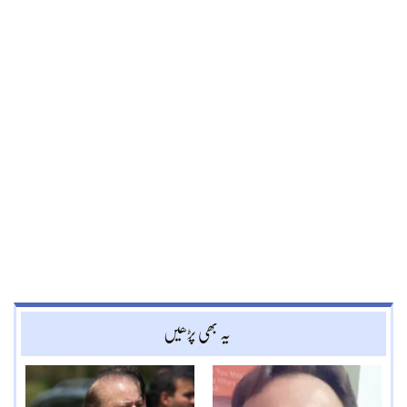
یہ بھی پڑھیں