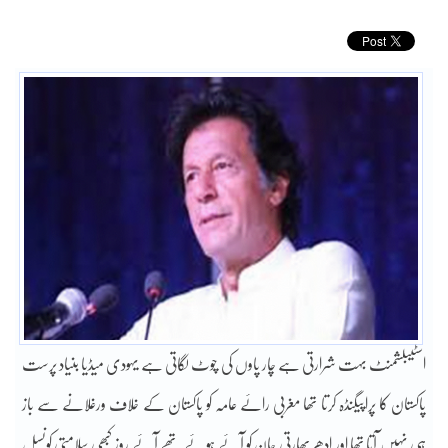
اسٹیبلشمنٹ بہت شرارتی ہے چار پاوں کی چوٹ لگاتی ہے یہودی میڈیا بنیاد پرست
پاکستان کا پراپیگنڈہ کرتا تھا مغربی رائے عامہ کو پاکستان کے خلاف ورغلانے سے باز
ہی نہیں آتا تھا اور ادھر بھارتی جان کو آئے ہوئے تھے آئے روز کبھی سلامتی کونسل