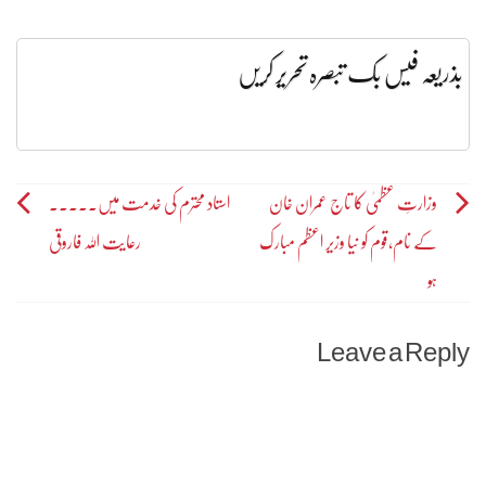
بذریعہ فیس بک تبصرہ تحریر کریں
Post
وزارتِ عظمیٰ کا تاج عمران خان
استاد محترم کی خدمت میں۔۔۔۔۔
کے نام،قوم کو نیا وزیر اعظم مبارک
رعایت اللہ فاروقی
navigation
ہو
Leave a Reply