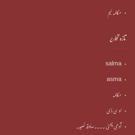
مکالمہ ٹیم
تازہ تحاریر
salma
asma
مکالمہ
او سی ڈی
آدھی چھٹی ۔۔۔۔صادقہ نصیر۔