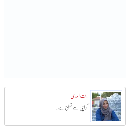
بنت الہدی
کراچی سے تعلق ہے۔