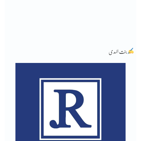
بنت الہدی