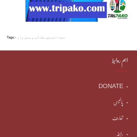
بنت الہدیٰ
,
مکالمہ
,
یمن وار
Tags:-
اہم روابط
DONATE
پالیسی
تعارف
رابطہ