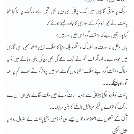
سڑک پر دوڑتی گاڑیوں میں ایک پرانی سی وین بھی تھی جسے ٹارگٹ پر لیا گیا تھا
پائلٹ نے کیمرا زوم کرکے سواری کا جائزہ لیتے ہوئے کہا
کیا پورا یقین ہے کہ دہشت گرد اسی میں سوار ہیں؟
ہاں بلکل، نہ صرف وہ خطرناک دہشتگرد بلکہ دنیا کا مہلک ترین اسلحہ بھی اسی گاڑی
میں موجود ہے۔ اور اگر اب تم نے ایک لمحے کی بھی دیر کی بٹن دبانے میں تو یہ
سفاک دہشت گرد اپنے مہلک ہتھیاروں کو لئے ہوا میں پرواز کر تے ہوئے تم پر حملہ
آور ہوجائینگے۔۔۔
پائلٹ خوفزدہ ہوگیا پیشانی سے پسینہ صاف کرنے میں وقت لگائے بغیر ہی اس نے
ٹارگٹ کو نشانے پر لیکر میزائیل داغنے کا بٹن دبایا۔۔۔
آگ کے شعلوں سے اٹھتا ہوا دھواں جیسے ہی فضا میں پہنچا پائلٹ نے کنٹرول روم پر
اپیل بھیجی