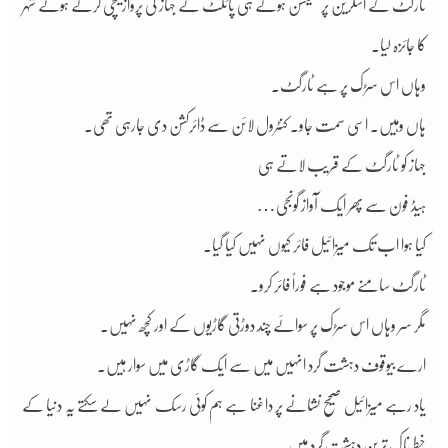
ٹارگٹ کے اسکرین پر مینشن ہوتے ہی پائلٹ نے جہاز کی پرواز نیچی کرتے ہوئے شہر
کا جائزہ لیا۔
وہاں اس سڑک پر ہے ٹارگٹ۔
ہاں وہیں۔ اسی سمت جاو۔ کنٹرول لائن سے ڈائرکشن دی جارہی تھی۔
جہاز کو ٹارگٹ کے قریب لاتے ہی
ہیڈ فون سے پھر ایک آواز گونجی…
کیا ہوا اب تک میزائیل فائر کیوں نہیں کیا گیا۔
ٹارگٹ سامنے موجود ہے فوراً فائر کرو۔
مگر سر وہاں اس سڑک پر سوائے چند دوڑتی گاڑیوں کے اور کچھ نہیں۔
ارے بیوقوف دہشت گرد انہیں میں سے ایک گاڑی میں سوار ہیں۔
یاد رہے میزائیل صحیح نشانے پر داغنا ہے ہم کوئی رسک نہیں لے سکتے یہ دنیا کے
خطرناک ترین دہشت گرد ہیں۔