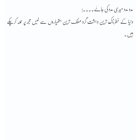
مدد مدد میری مدد کی جائے۔۔۔۔!
دنیا کے خطرناک ترین دہشت گرد مہلک ترین ہتھیاروں سے لیس مجھ پر حملہ کرچکے
ہیں۔