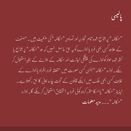
پالیسی
”مکالمہ“ پر شائع شدہ تمام تحاریر اور تصاویر ”مکالمہ“ کی ملکیت ہیں۔ مصنف
کے علاوہ کسی بھی فرد یا ادارے کو یہ حق حاصل نہیں کہ وہ ”مکالمہ“ پر شائع یا
نشر شدہ مواد کو ادارے کی پیشگی اجازت اور مکالمہ کے حوالے کے بغیر استعمال کر
سکے۔ ادارہ ”مکالمہ“ ایسی کسی صورت میں متعلقہ فرد، افراد یا ادارے کے
خلاف کسی بھی ملک میں اسکے قانون کے تحت چارہ جوئی کا حق رکھتا ہے۔
ایڈیٹر ”مکالمہ“ یا اسکا مقرر کردہ کوئی فرد یہ استحقاق استعمال کر سکے گا۔ ادارہ
”مکالمہ“۔۔۔
مزید معلومات