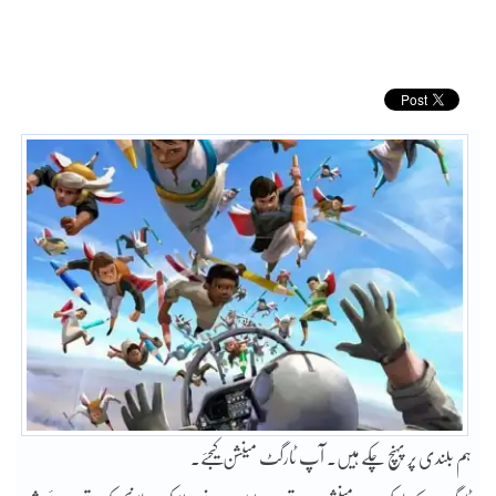
ہم بلندی پر پہنچ چکے ہیں۔ آپ ٹارگٹ مینشن کیجئے۔