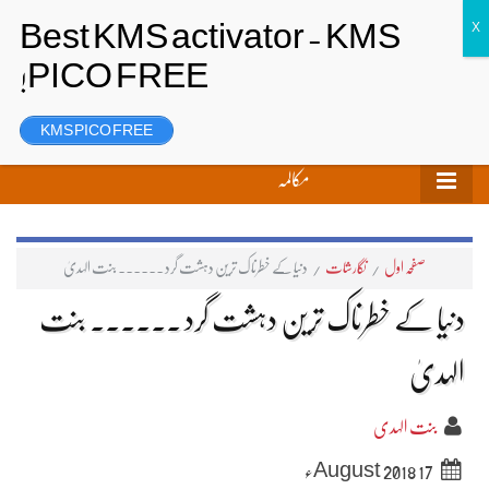
تحریر بھیجیں
لاگ ان
رجسٹر
KMS PICO FREE
مکالمہ
صفحہ اول
/
نگارشات
/
دنیا کے خطرناک ترین دہشت گرد ۔۔۔۔۔۔ بنت الہدیٰ
دنیا کے خطرناک ترین دہشت گرد ۔۔۔۔۔۔ بنت
الہدیٰ
بنت الہدی
17 August 2018ء