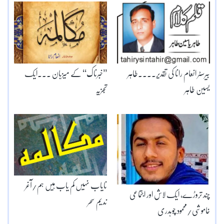
بیرسٹر انعام رانا کی تقدیر۔۔۔۔طاہر
’’خبرناک‘‘ کے میزبان ۔۔۔ایک
یسین طاہر
تجزیہ
نایاب نہیں کم یاب ہیں ہم/آغر
چند تروڑے، ایک لاش اور اجتماعی
ندیم سحر
خاموشی/محمود چوہدری