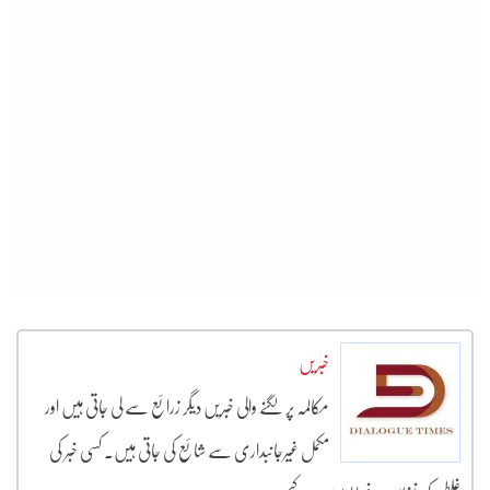
خبریں
مکالمہ پر لگنے والی خبریں دیگر زرائع سے لی جاتی ہیں اور
مکمل غیرجانبداری سے شائع کی جاتی ہیں۔ کسی خبر کی