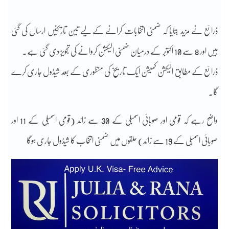
ذرائع نے مزید بتایا کہ ضمنی انتخابات کرانے کے لیے تین تاریخیں ارسال کی گئی
ہیں اور 8 سے 10 اکتوبر کے درمیان ضمنی الیکشن کروانے کی تجویز دی گئی ہے۔
ذرائع کے مطابق الیکشن کمیشن ایک تاریخ کی منظوری کے بعد شیڈول جاری کرے
گا۔
واضح رہے کہ قومی اور صوبائی اسمبلی کے 30 سے زائد (قومی اسمبلی کے 11 اور
صوبائی اسمبلی کے 19 سے زائد) حلقوں میں ضمنی انتخاب کا شیڈول جاری ہوگا