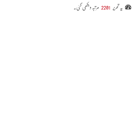
یہ تحریر
2201
مرتبہ دیکھی گئی۔