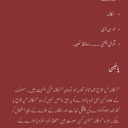
مکالمہ
او سی ڈی
آدھی چھٹی ۔۔۔۔صادقہ نصیر۔
پالیسی
”مکالمہ“ پر شائع شدہ تمام تحاریر اور تصاویر ”مکالمہ“ کی ملکیت ہیں۔ مصنف
کے علاوہ کسی بھی فرد یا ادارے کو یہ حق حاصل نہیں کہ وہ ”مکالمہ“ پر شائع یا
نشر شدہ مواد کو ادارے کی پیشگی اجازت اور مکالمہ کے حوالے کے بغیر استعمال کر
سکے۔ ادارہ ”مکالمہ“ ایسی کسی صورت میں متعلقہ فرد، افراد یا ادارے کے