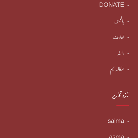
DONATE
پالیسی
تعارف
رابطہ
مکالمہ ٹیم
تازہ تحاریر
salma
asma