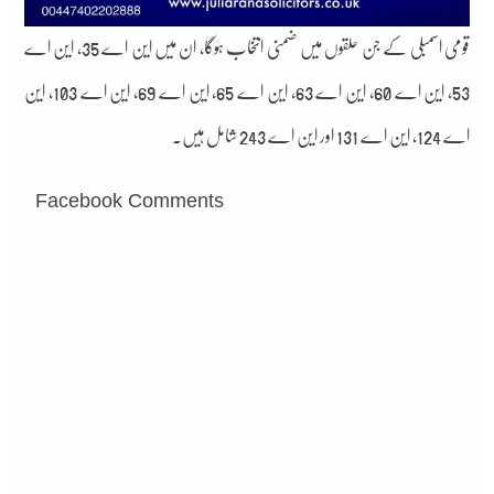
قومی اسمبلی کے جن حلقوں میں ضمنی انتخاب ہوگا، ان میں این اے 35، این اے
53، این اے 60، این اے 63، این اے 65، این اے 69، این اے 103، این
اے 124، این اے 131 اور این اے 243 شامل ہیں۔
Facebook Comments