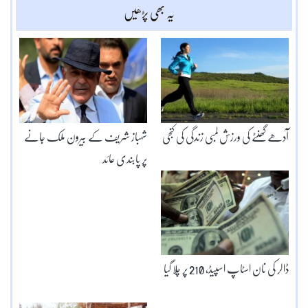
یہ بھی پڑھیں
آدھے گھنٹے کی ورزش لمبی زندگی کی کنجی
شہباز شریف کے بیرون ملک جانے
پر پابندی عائد
ڈالر کی نان اسٹاپ اسپیڈ، 210 پر چلا گیا