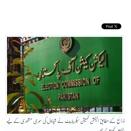
ذرائع کے مطابق الیکشن کمیشن سیکریٹریٹ نے شیڈول کی سمری منظوری کے لیے