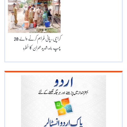
کراچی ، پانی فراہم کرنے والے 20
پمپ بند،شدید بحران کا خطرہ