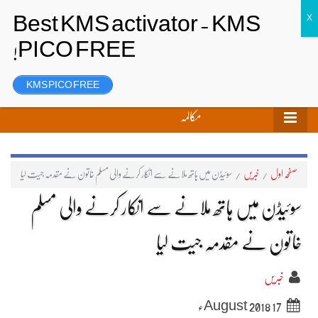
تحریر بھیجیں
لاگ ان
رجسٹر
KMS PICO FREE
مکالمہ
صفحہ اول
/
خبریں
/
سوئیڈن میں ہاتھ ملانے سے انکار کرنے والی مسلم خاتون نے مقدمہ جیت لیا
سوئیڈن میں ہاتھ ملانے سے انکار کرنے والی مسلم
خاتون نے مقدمہ جیت لیا
خبریں
17 August 2018ء