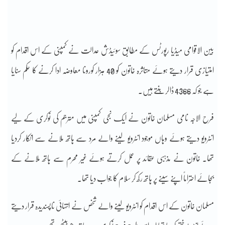
بین الاقوامی میڈیا رپورٹس کے مطابق سوئیڈش عدالت نے کمپنی کے اس اقدام کو
امتیازی قرار دیتے ہوئے متاثرہ خاتون کو 40 ہزار کورونا معاوضہ ادا کرنے کا حکم سنایا
ہے جو کہ 4366 ڈالر بنتے ہیں۔
فرح الاجہ نامی مسلمان خاتون نے ایک نجی کمپنی میں مترجم کی نوکری کے لیے
انٹرویو دیتے ہوئے وہاں موجود انٹرویو لینے والے مرد سے ہاتھ ملانے سے انکار کردیا
تھا۔ خاتون نے مذہبی عقائد پر عمل کرتے ہوئے غیر محرم سے ہاتھ ملانے کے
بجائے احتراماً اپنے سینے پر ہاتھ رکھ کر سلام کا جواب دیا تھا۔
مسلمان خاتون کے اس اقدام کو انٹرویو لینے والے شخص نے انتہائی ناپسندیدہ قرار دیتے