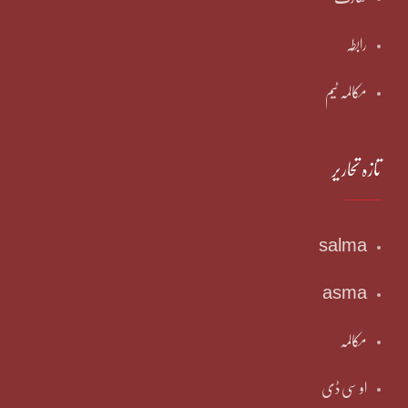
رابطہ
مکالمہ ٹیم
تازہ تحاریر
salma
asma
مکالمہ
او سی ڈی