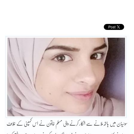
سوئیڈن میں ہاتھ ملانے سے انکار کرنے والی مسلم خاتون نے اس کمپنی کے خلاف