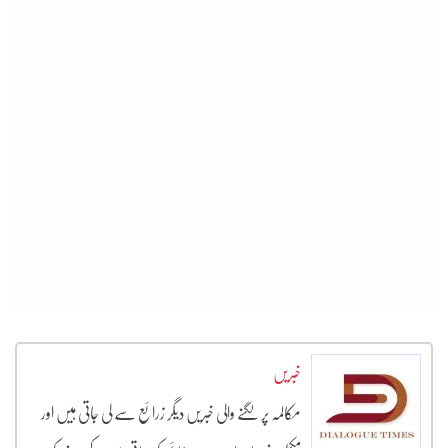
خبریں
مکالمہ پر لگنے والی خبریں دیگر زرائع سے لی جاتی ہیں اور