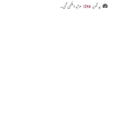
یہ تحریر
1248
مرتبہ دیکھی گئی۔