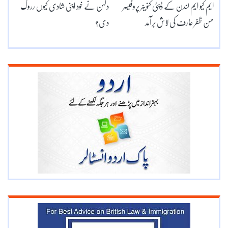
ایم کیو ایم لندن کے ڈپٹی کنوینر پروفیسر
دلہن نے خود اپنی شادی کیوں رروک
حسن ظفر عارف کی لاش برآمد
دی؟