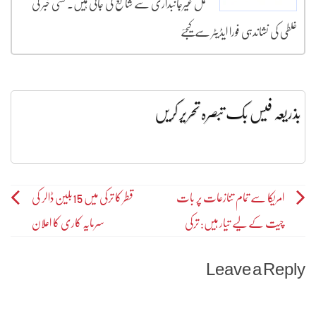
مکمل غیرجانبداری سے شائع کی جاتی ہیں۔ کسی خبر کی
غلطی کی نشاندہی فورا ایڈیٹر سے کیجئے
بذریعہ فیس بک تبصرہ تحریر کریں
Post
امریکا سے تمام تنازعات پر بات
قطر کا ترکی میں 15بلین ڈالر کی
چیت کے لیے تیار ہیں: ترکی
سرمایہ کاری کا اعلان
navigation
Leave a Reply