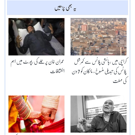
یہ بھی پڑھیں
کراچی میں رہائشی پلاٹس سے کمرشل
عمران خان پر حملے کی رپورٹ میں اہم
پلاٹس کی تبدیلی منسوخ ، مالکان کو 7 دن
انکشافات
کی مہلت