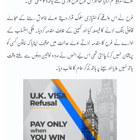
ہوئےانٹرویو ختم کردیا تھا اور اس طرح فرح نوکری سے ہاتھ دھو بیٹھی تھی۔
فرح نے اس واقعے کو امتیازی سلوک قرار دیتے ہوئے خاموش رہنے کے بجائے
قانونی جنگ لڑنے کا فیصلہ کیا اور کمپنی کے خلاف مقدمہ کردیا۔ ملکی احتساب کے
ادارے نے فرح کا مقدمہ لڑتے ہوئے عدالت میں موقف اپنایا کہ خاتون کسی کو
پریشان نہیں کرنا چاہتی تھی اس لیے انہوں نے مرد و خواتین دونوں سے ملتے وقت
ہاتھ نہیں ملایا اور سینے پر ہاتھ رکھ کرسلام کا جواب دیا۔