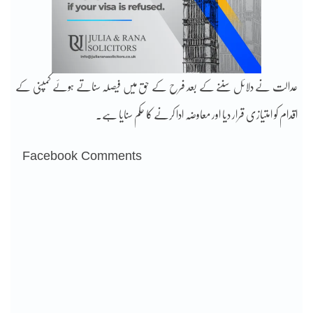
عدالت نے دلائل سننے کے بعد فرح کے حق میں فیصلہ سناتے ہوئے کمپنی کے
اقدام کو امتیازی قرار دیا اور معاوضہ ادا کرنے کا حکم سنایا ہے۔
Facebook Comments