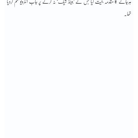
ہرجانے کا مقدمہ جیت لیا جس نے ’ہینڈ شیک‘ نہ کرنے پر جاب انٹرویو ختم کردیا
تھا۔