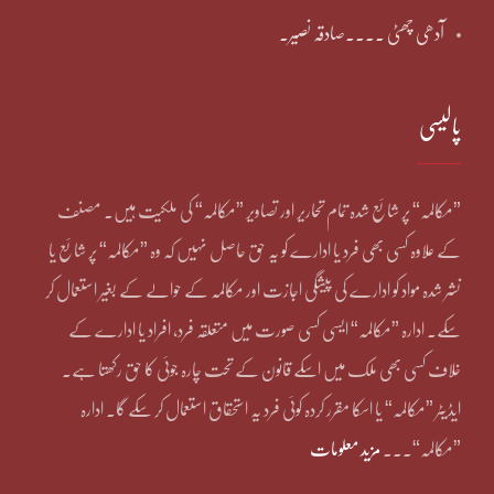
آدھی چھٹی ۔۔۔۔صادقہ نصیر۔
پالیسی
”مکالمہ“ پر شائع شدہ تمام تحاریر اور تصاویر ”مکالمہ“ کی ملکیت ہیں۔ مصنف
کے علاوہ کسی بھی فرد یا ادارے کو یہ حق حاصل نہیں کہ وہ ”مکالمہ“ پر شائع یا
نشر شدہ مواد کو ادارے کی پیشگی اجازت اور مکالمہ کے حوالے کے بغیر استعمال کر
سکے۔ ادارہ ”مکالمہ“ ایسی کسی صورت میں متعلقہ فرد، افراد یا ادارے کے
خلاف کسی بھی ملک میں اسکے قانون کے تحت چارہ جوئی کا حق رکھتا ہے۔
ایڈیٹر ”مکالمہ“ یا اسکا مقرر کردہ کوئی فرد یہ استحقاق استعمال کر سکے گا۔ ادارہ
”مکالمہ“۔۔۔
مزید معلومات