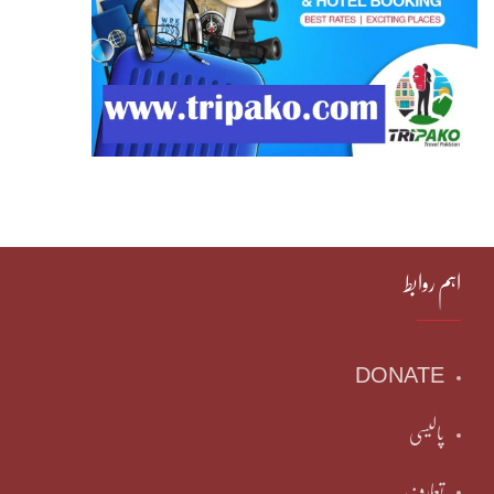
اہم روابط
DONATE
پالیسی
تعارف