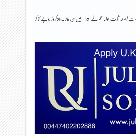
ریما کاگتی کے زیر ہدایت بننے والی فلم گولڈ بھارت کے یومِ آزادی پرریلیز کی گئی جو ایک درست فیصلہ ثابت ہوا۔ فلم نے ابتداء میں ہی 25.25کروڑ روپے کما کر