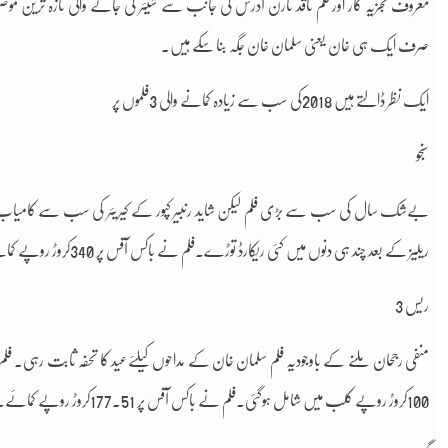
صرف ایک ہی خان یعنی سلمان خان جگہ بنا سکے ہیں۔
ایک نظر ڈالتے ہیں 2018کی سب سے زیادہ کمانے والی 3فلموں پر
سنجو
ریلیز کے بعد چند ہی دنوں میں کئی ریکارڈ توڑے۔فلم نے باکس آفس پر 340کروڑ روپے کمائے۔
ریس 3
100کروڑ روپے کلب میں شامل ہوگئی۔فلم نے باکس آفس پر 177.51کروڑ روپے کمائے۔