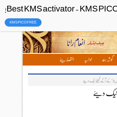
Saturday، 8 August 2026ء
تحریر بھیجیں
لاگ ان
رجسٹر
KMS PICO FREE
گوشہ ہند
اداریہ
اختصاریئے
دیئے