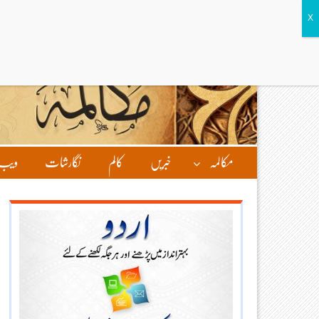
مکالمہ
خبریں
کالم
نگارشات
ویب 