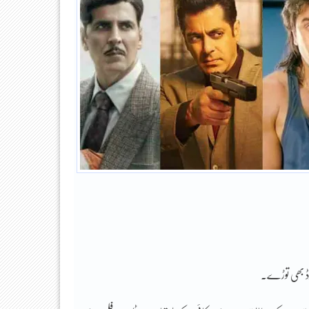
ارڈ بھی توڑے۔