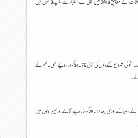
معروف تجزیہ کار اور فلم ناقد تارن آدرش کی جانب سے شیئر کی جانے والی تازہ ترین موصولات کے مطابق 2018 میں کمائی کے اعتبار سے ٹاپ3فلموں میں
بےشک سال کی سب سے بڑی فلم لیکن شاید رنبیر کپور کے کیریئر کی سب سے کامیاب۔ سنجو کی شروع کےدنوں کی کمائی 34.75کروڑ روپے تھی۔ فلم نے
منفی رجحان ملنے کے باوجودیہ فلم سلمان خان کے مداحوں کیلئےعید کا تحفہ ثابت رہی۔ فلم نے ریلیز کے فوری بعد 29.17کروڑ روپے کمائے اور تین دنوں میں