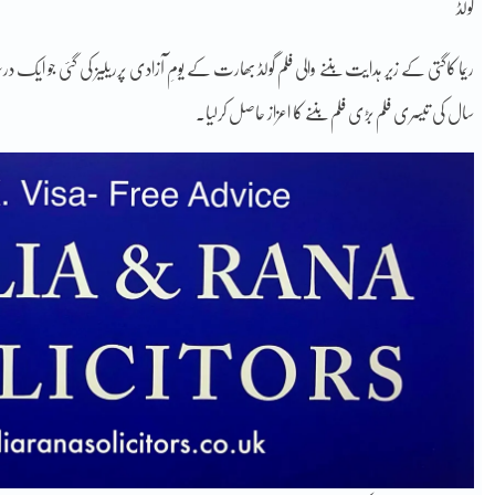
گولڈ
سال کی تیسری فلم بڑی فلم بننے کا اعزاز حاصل کرلیا۔