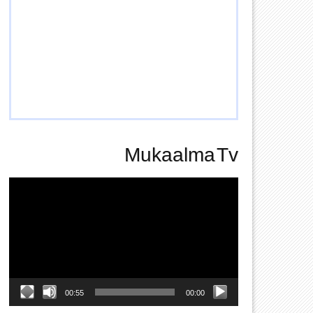
Mukaalma Tv
Video
Player
00:55
00:00