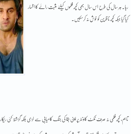
رہا۔ ہر سال کی طرح اس سال بھی کچھ فلموں کیلئے مثبت رائے کا اظہار
کیا گیا جبکہ کچھ ناظرین کو خوش نہ کرسکیں۔
تاہم، کچھ فلمی نہ صرف ٹکٹ کاؤنٹر پر اپنی بقا کی جنگ کامیابی سے لڑی بلکہ گزشتہ کئی ریک