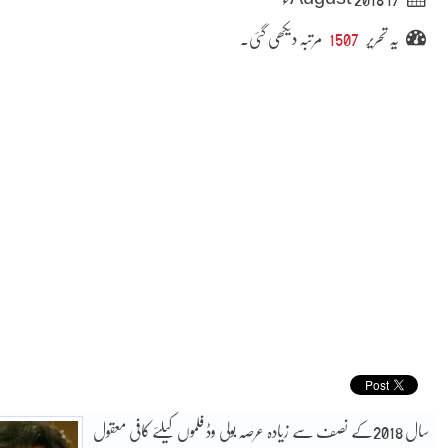
یہ تحریر
1507
مرتبہ دیکھی گئی۔
سال 2018کے نصف سے زیادہ عرصہ بولی وڈ فلموں کیلئے کافی معقول