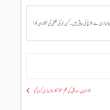
یرجانبداری سے شائع کی جاتی ہیں۔ کسی خبر کی غلطی کی نشاندہی فورا
نواز الدین صدیقی کی فلم ‘منٹو’ کا ٹریلرجاری کردیا گیا