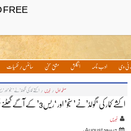
ٹی وی
ادب نامہ
انگلش
مشق سخن
سائنس/ نفسیات
صفحہ اول
/
خبریں
/
اکشے کمار کی ‘گولڈ’نے’ سنجو’ اور ‘ریس3’ کے آگے گھٹنے ٹیک 
اکشے کمار کی ‘گولڈ’نے’ سنجو’ اور ‘ریس3’ کے آگے گھٹنے ٹیک دیئے
خبریں
17 August 2018ء