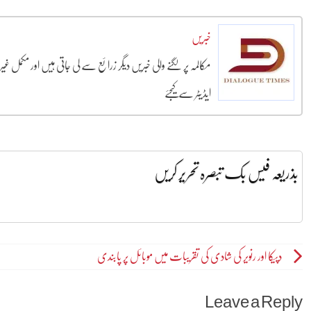
خبریں
مکالمہ پر لگنے والی خبریں دیگر زرائع سے لی جاتی ہیں اور مکمل غ
ایڈیٹر سے کیجئے
بذریعہ فیس بک تبصرہ تحریر کریں
Post
دپیکا اور رنویر کی شادی کی تقریبات میں موبائل پر پابندی
navigation
Leave a Reply