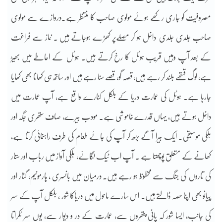
مصروفیت کو جاری رکھے ہوئے مولوی صاحب کا منتظر ہے۔دروازے سے مولوی
صاحب جلدی جلدی داخل ہو کر مصلےپر کھڑے ہوجاتے ہیں ۔ نماز سے فراغت
کے بعد آپ وہیں قریب ہوٹل کا رخ کرتے ہیں۔ ہوٹل کے احاطے میں بھیڑ
ہے، لوگ قہقہے بلند کر رہے ہیں، قصہ گو، قصے سنا رہے ہیں اور ساتھ ہی کھانا بھی کھایا
جارہا ہے۔ ہوٹل کی عمارت دریا کے بلکل کنارے واقع ہے، آپ عمارت میں
داخل ہوتے ہیں، یہاں قدرے خاموشی ہے۔ مودب بیرے، صاف ستھری جگہ اور
ہلکی موسیقی۔ ایک بیرا آگے بڑھ کر آپ کی جائے طعام کی طرف راہنمائی کرتا ہے،
کھانے کے متعلق پوچھتا ہے ۔ آپ اب ٹیک لگائے، ہلکی آواز میں رباب اور ستار
کی تاروں کی جنگ سے محظوظ ہو رہے ہیں۔ درمیان میں بانسری ، ہارمونیم، گٹار اور
پیانو بھی اپنا حصہ ڈالتے ہیں۔ اس سارے ماحول میں دریاکا شور ، بلکل آپ کے سر
کی جانب، ایسا شور کہ پانی پتھروں سے، عمارت کے در و دیوار سے، یوں سر ٹکراتا