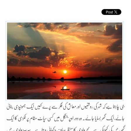
جی چاہتا ہے کہ شہر کی روشنیوں اور معاش کی فکر سے پرے کہیں ایک جھونپڑی بنائی
جائے، ایک گھر بسایا جائے۔ وہ دور اوپر جنگل میں کسی سپاٹ مقام پر لکڑی کا ایک
گھر، جس کی کھڑکی سے نیچے وادی کا منظر صاف دکھائی دیتا ہے۔ سرسبز وادی، جس