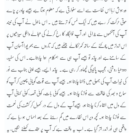
وہ ہوش رُبا اس نفاست سے اسے سنوارتی ہے کہ معلوم ہوتا ہے جیسے چادر پر پڑے
موتی حرکت کر رہے ہیں کہ ایک لمس کو ترستے ہیں ۔ اس ماحول نے آپ کی نیند
آپ کی آنکھوں سے چرا لی اور آپ خوابگاہ کا رخ کرنے کی بجائے داخلی سیڑھیوں پر
اس انداز میں چوکٹے کے ساتھ کمر ٹکائے بیٹھے ہیں کہ تاروں سےبھر پورا آسمان آپ
کے سامنےہے اور چاند تو جیسے آپ ہی سے ہمکلام ہوا چاہتاہے۔ اس کی سفید،
دودھیا روشنی، عجیب پاکیزگی نچھاور کر رہی ہے۔ چاند ایسے، جیسے اپنی جناب سے نور
کی خیرات آپ کی جھولی میں ڈالنا چاہتا ہو۔ جیسے آپ سے قوت گویائی چھین کر آپ کو
سماع و بصر کی طاقت سے نوازنا چاہتا ہو۔ جیسے کوئی بات، کوئی قصہ، کوئی کہانی آپ
کے دل میں القاء کرنا چاہتا ہو، جیسےآپ کے دل کے در کھول کر کشف کی نعمت
سے نوازنا چاہتا ہو۔ کچھ دیر اس نظارے میں گم رہنے کے بعد احساس ہو رہا ہے کہ
واقعی ہی نور اندر اتر گیا ہے۔ اب یہ وقت ہے کہ آپ پر عُقدے کُھلنے لگیں، یہ