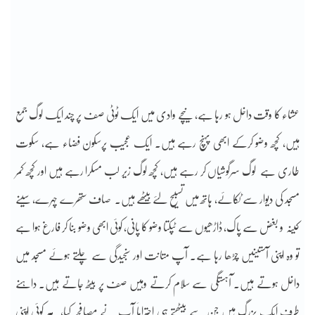
عشاء کا وقت داخل ہو رہا ہے، نیچے وادی میں ایک ٹوٹی صف پر چند ایک لوگ جمع
ہیں، کچھ وضو کرکے ابھی پہنچ رہے ہیں۔ ایک عجیب پرسکون فضاء ہے، سکوت
طاری ہے لوگ سرگوشیاں کر رہے ہیں، کچھ لوگ زیر لب مسکرا رہے ہیں اور کچھ کمر
مسجد کی دیوار سے ٹکائے، ہاتھ میں تسبیح لئےبیٹھے ہیں۔ صاف ستھرے چہرے، سینے
کینہ و بغض سے پاک، ڈاڑھیوں سے ٹپکتا وضو کا پانی، کوئی ابھی وضو بنا کر فارغ ہوا ہے
تو وہ اپنی آستینیں چڑھا رہا ہے۔ آپ متانت اور سنجیدگی سے چلتے ہوئے مسجد میں
داخل ہوتے ہیں۔ آہستگی سے سلام کرتے وہیں صف پر بیٹھ جاتے ہیں۔ داہنے
طرف ایک بزرگ ہیں جن سے بیٹھتے ہی احتراماَ آپ نے مصافحہ کیا، ہر کوئی اپنی