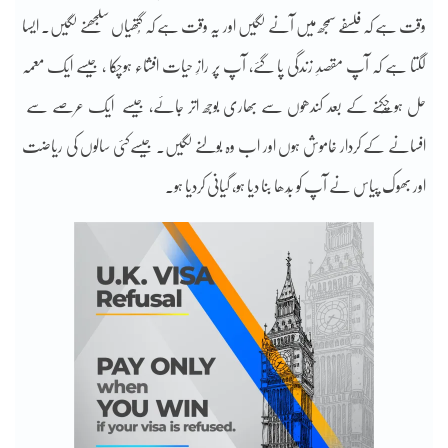
وقت ہے کہ فلسفے سمجھ میں آنے لگیں اور یہ وقت ہے کہ گُتھیاں سلجھنے لگیں۔ ایسا
لگتا ہے کہ آپ مقصدِ زندگی پا گئے، آپ پر رازِ حیات افشاء ہوچکا ، جیسے ایک معمہ
حل ہوچُکنے کے بعد کندھوں سے بھاری بوجھ اتر جائے، جیسے ایک عرصے سے
افسانے کے کردار خاموش ہوں اور اب وہ بولنے لگیں۔ جیسےکئی سالوں کی ریاضت
اور بھوک پیاس نے آپ کو بُدھا بنا دیا ہو، گیانی کردیا ہو۔