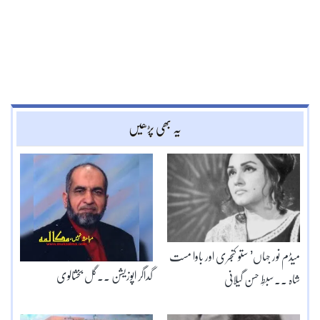
یہ بھی پڑھیں
میڈم نور جہاں’ ستو کنجری اور باوا مست
گداگر اپوزیشن ۔۔گل بخشالوی
شاہ ۔۔سبطِ حسن گیلانی