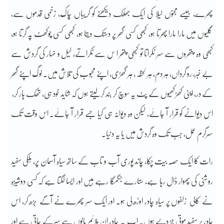
پھرے، جیسے مجنوں لیلا کی ایک جھلک دیکھنے کو گریباں چاک، زخمی قدموں سے،
گلیوں میں مارا مارا پھرتا ہو، کبھی کسی گھر پر دستک دیتا ہو، کبھی کسی چوکھٹ پہ گرتا ہو،
کبھی وہ پتھروں سے سر ٹکراتا تو کبھی پتھر ا س سے ٹکراتے، لیل و نہار کی گردش سے
بے خبر، رو گرداں، ہر دم، ہر لحظہ ، ہر گھڑی، اپنے محبوب کی تلاش میں۔ لوگ اپنے گھر
کے در، اپنی کھڑکھیوں کے پٹ یہ سوچ کر بند کرلیتے ہوں کہ شاید خود ہی، تھک ہار کر،
اس دیوانے کو قرار آ جائے، لیکن وہ دیوانہ ہی کیا جسے قرار آ جائے۔ اس وقت تک
سرگرم عمل، جب تک وہ گردش میں یا یہ دنیا۔
رات کا ایک حصہ بیت چکا، چاند پوری آب و تاب کے ساتھ سیاہ آسمان پر، ہلکی سفید
روشنی کی پھوار ڈال رہا ہے، ستارے جگمگا رہے ہیں اور ایسا لگتا ہے کہ کسی دوشیزہ
نے کالی زلفوں پر سیاہ چادر اوڑھ لی ہو۔ اور ایک سر پھرے نے آگے بڑھ کر، اس
چادر پر سفید موتی جڑ دئیے ہوں۔ اب یہ چادر ان ملائم بالوں سے سرکے جاتی ہے اور