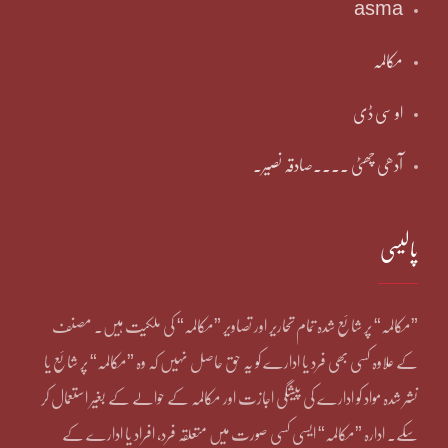
asma
مکالمہ
او سی ڈی
آدھی چھٹی ۔۔۔۔صادقہ نصیر۔
پالیسی
”مکالمہ“ پر شائع شدہ تمام تحاریر اور تصاویر ”مکالمہ“ کی ملکیت ہیں۔ مصنف
کے علاوہ کسی بھی فرد یا ادارے کو یہ حق حاصل نہیں کہ وہ ”مکالمہ“ پر شائع یا
نشر شدہ مواد کو ادارے کی پیشگی اجازت اور مکالمہ کے حوالے کے بغیر استعمال کر
سکے۔ ادارہ ”مکالمہ“ ایسی کسی صورت میں متعلقہ فرد، افراد یا ادارے کے