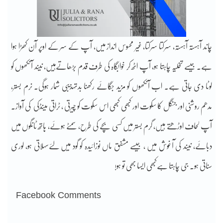
چاند آہستہ آہستہ، سرکتا سرکتا، غیر محسوس انداز میں، آپ کے سر کے اوپر آن کھڑا ہوا
ہے۔ جیسے تخلیہ چاہتا ہو، آپ اٹھ کر خوابگاہ کی طرف قدم بڑھاتےہیں، نیند آنکھوں کو
لوٹا دی جاتی ہے۔ اب آنکھوں کو مزید جگائے رکھنا بدتہذیبی شمار ہوگی۔ نرم بستر،
مدھم روشنی اور جنگل کا سکوت اور کبھی کبھی اس سکوت کو چیرتی ، ٹراتی مینڈکی کی آواز۔
آپ لحاف اوڑھتے ہیں، گرم بستر میں کسی بچے کی طرح، سمٹے ہوئے، ہاتھ ٹانگوں میں
دبائے، نیند کی آغوش میں ، جیسے مشفق ماں نوزائیدہ کو گود میں لئےسہلاتی ہو، لوری
سناتی ہو۔ جی چاہتا ہےکبھی ایسا بھی تو ہو!
Facebook Comments