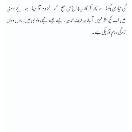
کی تیاری پکڑتا ہے پھر آخر کار یہ چراغ نئی صبح کے لئے دم توڑ دیتا ہے۔نیچے وادی
میں اب کچھ نظر نہیں آ رہا، ہر طرف اندھیرا، ایسے جیسے نیچے، وادی میں، رواں دواں
زندگی ، دم توڑ چکی ہے۔