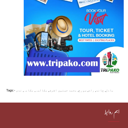
بادل
,
چاند
,
رات
,
سورج
,
محمد حسنین اشرف
,
مکالمہ
,
مکامہ
,
ندی
Tags:-
اہم روابط