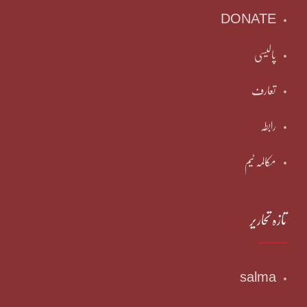
DONATE
پالیسی
تعارف
رابطہ
مکالمہ ٹیم
تازہ تحاریر
salma