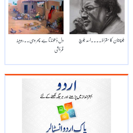
بلوچستان کا سقراط۔۔۔۔اسد بلوچ
دل ڈھونڈتا ہے پھر وہی۔۔روبینہ
قریشی