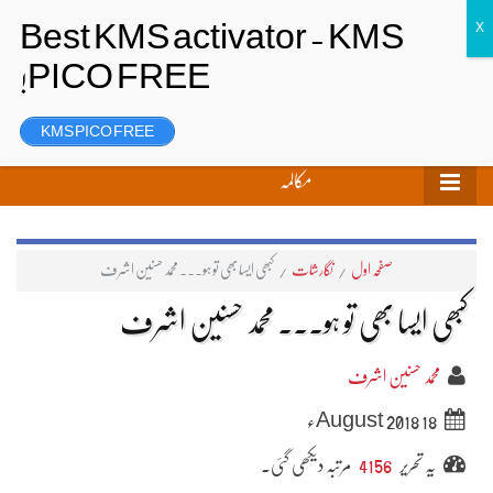
تحریر بھیجیں
لاگ ان
رجسٹر
KMS PICO FREE
مکالمہ
صفحہ اول
/
نگارشات
/
کبھی ایسا بھی تو ہو۔۔۔ محمد حسنین اشرف
کبھی ایسا بھی تو ہو۔۔۔ محمد حسنین اشرف
محمد حسنین اشرف
18 August 2018ء
یہ تحریر
4156
مرتبہ دیکھی گئی۔