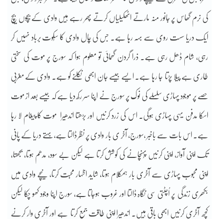
کی نرم گھاس پر جانور منہ مارتے اٹھکیلیاں کرتے پھر رہے ہیں وادی کے بیچوں بیچ
ایک دریا سست روی سے بہہ رہا ہے۔ جس کی چال وادی کا سُکوت برباد نہیں کر
رہی، شام ڈھل رہی ہے۔ ذرا گردن گھمائی تو معلوم ہوا کہ سورج پر موت کی سختی
طاری ہے پیلا پڑتا جا رہا ہے۔ ایسے جیسے جان ابھی نکلنے کو ہے۔ وادی کے مغربی
حصے پر موجود پہاڑی سلسلے کی نوک پر سورج نے اپنا سر رکھ دیا ہے کہ جیسے بعد از موت
اسکا مدفن یہی پہاڑی ہوگی۔ اس کی زرد کرنیں اور بڑھتا اندھیرا موت کا پیغام لا رہا
ہے۔ اس بات سے باخبر ،سورج، آخر ی بار وادی پر نظر ڈالتا ہے، بہتے دریا کے پانی
تک اپنی آواز، اپنی کرنیں پُہنچانے کی کوشش کرتا ہے لیکن بے سود، مدھم ہوتا، بجھتا،
اپنی محبوب پہاڑی سے آخری بار ہمکلام ہوتا، شاید اظہار محبت کرتا، نیچے وادی میں
بکھری زندگی پر اُچٹتی سی نگاہ ڈالتا اور غروب ہوجاتا ہے، سورج اپنا وجود کھو چکا لیکن
کچھ آخری کرنیں ابھی باقی ہیں۔ اندھیرا اپنی طاقت جمع کرتا ہے اور آخری وار کرنے