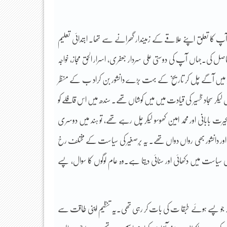
دیش) میں ہوا۔ آپ کا تعلق اپنے علاقے کے زمیندار گھرانے سے تھا۔ ابتدائی تعلیم
ل کی۔جہاں آپ کی دوستی علی سردار جعفری، اسرار الحق مجاز، خواجہ
 و فکر میں آگے چل کر تاریخ کے بہت بڑے دانشور بن کراد ب کے منظر
یکر سجاد ظہیر کی قیادت میں میں کوشاں تھے۔ سندھ میں اس قافلے کو
، کِیرت بابانی اور محمد امین کھوسو لیکر چل رہے تھے، تو ہند میں دوسری
ب اور دانشور بھی رواں دواں تھے۔ یہ برِصغیر کی سیاست کے مختلف رخ
 سیاست میں دکھائی اور سنائی دیتا ہے۔وہ عام لوگوں کا سوال، پسے
۔ جو پسے ہوئے طبقا ت کی بات کر رہی تھی۔یہ تنظیم اپنی طاقت سے