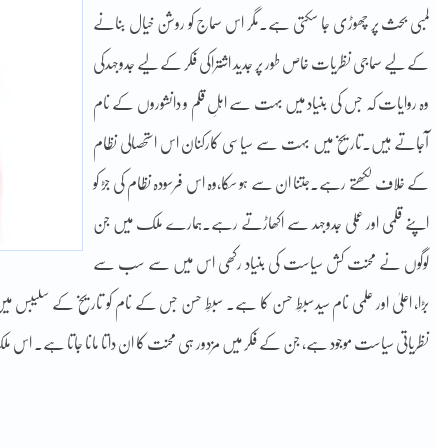
لمبی بحث پر چھوڑی جا سکتی ہے۔مگر اس سماج کو روشن خیال بنانے
کے لیے سماجی نظریات خاص طور پر جدید اشتراکی فکر کے لیے جدوجہدکی
وہ روایات کہ جس کی بنیاد میں بہت سے اہلِ قلم و دانشوروں کے نام
آجاتے ہیں۔تاریخ میں بہت سے سیاسی کارکنان اس استحصالی نظام
کے خلاف لکھتے رہے۔جتنا ان سے ہو سکا،وہ اس فرسودہ نظام کی جڑ کو
اپنے قلمی اور عملی جدوجہد سے اکھاڑتے رہے۔ہمارے ملک میں جن
لوگوں نے محنت کش سیاست کی بنیاد رکھی اس میں سے سب سے
بڑا، اعلیٰ اور علمی نام سیدسبطِ حسن کا ہے۔ سبطِ حسن جس کے نام کو تاریخ کے سلیبس میں 
نظریاتی سیاست موجود ہے، جن کے فکر میں مزدور ہی محنت کا ان داتا مانا جاتا ہے۔ اس 