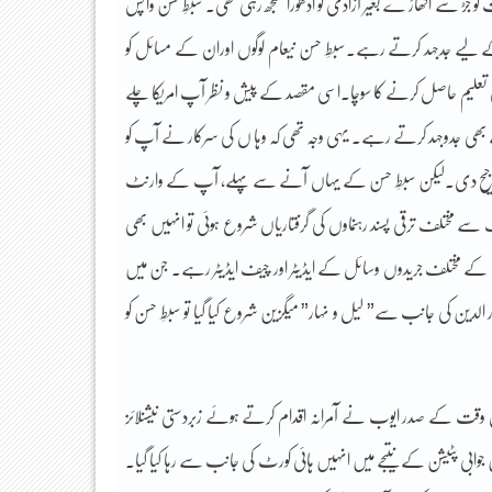
 کو جڑ سے اکھاڑ ے بغیر آزادی کو ادھورا سمجھ رہی تھی۔ سبطِ حسن واپس
 لیے جدجہد کرتے رہے۔سبطِ حسن نیعام لوگوں اوران کے مسائل کو
لیٰ تعلیم حاصل کرنے کا سوچا۔اسی مقصد کے پیش و نظر آپ امریکا چلے
 بھی جدوجہد کرتے رہے۔ یہی وجہ تھی کہ وہا ں کی سرکار نے آپ کو
 کو ترجیح دی۔لیکن سبطِ حسن کے یہاں آنے سے پہلے، آپ کے وارنٹ
 ملک سے مختلف ترقی پسند رہنماوں کی گرفتاریاں شروع ہوئی تو انہیں بھی
سبطِ حسن پاکستان کے مختلف جریدوں وسائل کے ایڈیٹر اور چیف ایڈیٹر رہے۔ جن میں
ر الدین کی جانب سے” لیل و نہار” میگزین شروع کیا گیا تو سبطِ حسن کو
 وقت کے صدر ایوب نے آمرانہ اقدام کرتے ہوئے زبردستی نیشنلائز
 جوابی پٹیشن کے نتیجے میں انہیں ہائی کورٹ کی جانب سے رہا کیا گیا۔