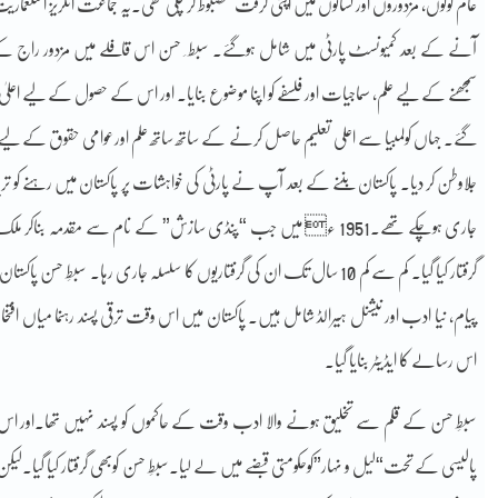
عام لوگوں، مزدوروں اور کسانوں میں اپنی گرفت مضبوط کر چکی تھی۔یہ جماعت انگریز استعماریت
آنے کے بعد کمیونسٹ پارٹی میں شامل ہوگئے۔ سبط ِ حسن اس قافلے میں مزدور راج کے
سمجھنے کے لیے علم، سماجیات اور فلسفے کو اپنا موضوع بنایا۔ اور اس کے حصول کے لیے اع
گئے۔ جہاں کولمبیا سے اعلی تعلیم حاصل کرنے کے ساتھ ساتھ علم اورعوامی حقوق کے لیے
جلاوطن کر دیا۔ پاکستان بننے کے بعد آپ نے پارٹی کی خواہشات پر پاکستان میں رہنے
جاری ہوچکے تھے۔1951 ء میں جب “پنڈی سازش” کے نام سے مقدمہ بناکر
گرفتار کیا گیا۔ کم سے کم 10 سال تک ان کی گرفتاریوں کا سلسلہ جاری رہا۔ 
پیام، نیا ادب اور نیشنل ہیرالڈ شامل ہیں۔ پاکستان میں اس وقت ترقی پسند رہنما میاں افتخا
اس رسالے کا ایڈیٹر بنایا گیا۔
سبطِ حسن کے قلم سے تخلیق ہونے والا ادب وقت کے حاکموں کو پسند نہیں تھا۔اور اس
پالیسی کے تحت“لیل و نہار”کوحکومتی قبضے میں لے لیا۔سبطِ حسن کوبھی گرفتار کیا گیا۔لیکن