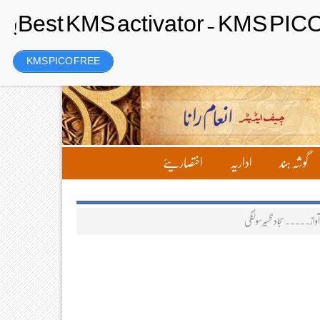
رجسٹر
Friday، 7 August 2026ء
KMS PICO FREE
گوشہ ہند
اداریہ
اختصاریئے
واز۔۔۔۔۔ سجاد ظہیر سولنگی