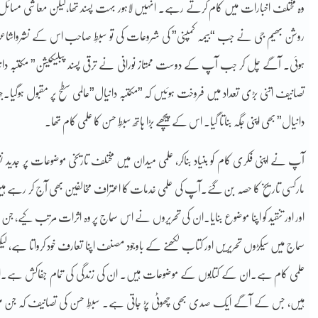
وہ مختلف اخبارات میں کام کرتے رہے۔ انہیں لاہور بہت پسند تھا،لیکن معاشی مسائل
روشن بھیم جی نے جب “بیمہ کمپنی” کی شروعات کی تو سبطِ صاحب اس کے نشرواشاع
ہوئی۔ آگے چل کر جب آپ کے دوست ممتاز نورانی نے ترقی پسند پبلیکیشن” مکتبہ دانیال
تصانیف اتنی بڑی تعداد میں فروخت ہوئیں کہ ”مکتبہ دانیال”عالمی سطح پر مقبول ہوگیا۔ج
دانیال” بھی اپنی جگہ بناتا گیا۔ اس کے پیچھے بڑا ہاتھ سبطِ حسن کا علمی کام تھا۔
آپ نے اپنی فکری کام کو بنیاد بناکر، علمی میدان میں مختلف تاریخی موضوعات پر جدید نق
مارکسی تاریخ کا حصہ بن گئے۔آپ کی علمی خدمات کا اعتراف مخالفین بھی آج کر رہے 
اور اور تنقید کو اپنا موضوع بنایا۔ان کی تحریروں نے اس سماج پر وہ اثرات مرتب کیے
سماج میں سیکڑوں تحریریں اور کتاب لکھنے کے باوجود مصنف اپنا تعارف خود کرواتا ہے، لیکن 
علمی کام ہے۔ان کے کتابوں کے موضوعات ہیں۔ ان کی زندگی کی تمام جفاکش ہے۔ان
ہیں، جس کے آگے ایک صدی بھی چھوٹی پڑ جاتی ہے۔ سبطِ حسن کی تصانیف کہ جن میں 