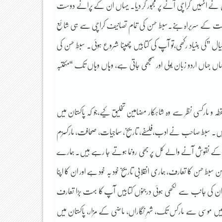
 نے انہیں کراچی آنے پر مجبور کر دیا۔ یہاں ان کے پرانے دوست
ت کے سربراہ بنے۔سبط حسن کی تمام تصانیف کراچی سے ہی شائع
 ”کی بنیاد رکھی،تو آپ کی کتابیں چھپنا شروع ہوئی۔ سبطِ حسن کی
ہاں جہاں اردو زبان بولی اور سمجھی جاتی ہے، وہاں وہاں تک “مکتبہ
طہ و مارکسی نظر سے وہ شاہکار مضامین تخلیق کیے،جو کہ پاکستان میں
ہیں۔ سبط صاحب نے ادب،فلسفے، تاریخ، سماجیات، صحافت، مارکسزم
، جن کے نقوش آنے والے کل پر بھی رونما ہوتے جا رہے ہیں۔ ہمارے
سبط حسن کا تعارف، ہماری انقلابی تاریخ خود بہ خود ہے اور ان کا اپنا
 کی جانب سے لکھی ہوئی درجنوں کتابیں آپ کا بہت بڑا تعارف
موسی سے مارکس تک، شہرِ نگاراں، ماضی کے مزار، پاکستان میں