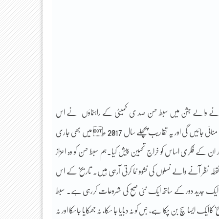
منائی جانے والے جشن میں سبط حسن صد ی کمیٹی کے راہنماؤں نے اس
تقریب کے حوالے سے بتایا تھا کہ یہ تقریبات آنے والے سال میں بھی تمام ملک میں منائی جائیں گی اور یہ تقاریب پچھلے سال 2017 ء میں بھی جاری
 کے فکری اساس کو خراج تحسین پیش کیا۔ہم سبط حسن کو وہ اعزاز
ہ نظر آنے والے نسلوں کی نشوو نما کرتی آرہی ہیں۔ تاریخ کے اس
ریخ ایک جدید دور کے ساتھ ایک نئی صبح کی شروعات کررہی ہے۔ سبط
یسا سچ بن چکا ہے، جس کو نہ دبایا جا سکا، نہ جھکایا جاسکا اور نہ