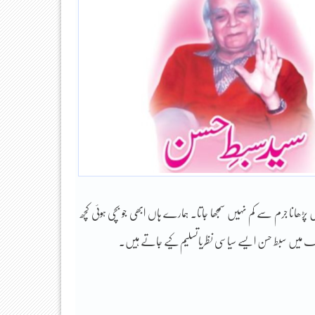
پڑھانا جرم سے کم نہیں سمجھا جاتا۔ ہمارے ہاں ابھی جو بچی ہوئی کچھ
ملک میں سبط حسن ایسے سیاسی نظریاتسلیم کیے جاتے ہیں۔