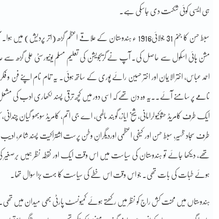
ہی ایسی کوئی شکست دی جاسکی ہے۔
سبط حسن کا جنم 31 جولائی1916 ء ہندوستان کے علاقے اعظم گڑھ (اتر پر
مشن ہائی اسکول سے حاصل کی۔ آپ نے گریجویشن کی تعلیم مسلم یونیورسٹی علی گڑھ سے حاص
احمد عباس، اختر الایمان اور اختر حسین رائے پوری کے ساتھ ہوئی۔ یہ تمام نام اپنے فن
نامے پر سامنے آئے۔۔یہ وہ دن تھے کہ اسی دور میں کچھ ترقی پسند لکھاری ادب کی مشعل ل
ایک طرف کامریڈ حشوکیولرامانی، شیخ ایاز، گوبند مالھی، اے جی اتم، کامریڈ سوبھو گیان چندانی
طرف سجاد ظہیر، سبطِ حسن اور کیفی اعظمی اوردیگرانِ وطن پرست اشتراکیت پسند شاعر، ادی
تھے، دیکھا جائے تو ہندوستان کی سیاست میں اس وقت ایک اور نقطہ نظر ہمیں برِصغیر کی
ہوئے طبات کی بات تھی۔ جو اس وقت اس خطے کی سیاست کا بہت بڑا سوال تھا۔
ہندوستاں میں محنت کش راج کو نظر میں رکھتے ہوئے کمیونسٹ پارٹی بھی میدان میں تھی