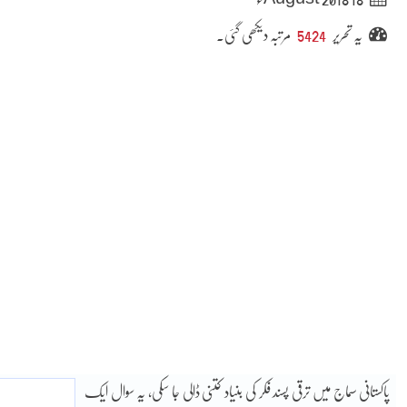
یہ تحریر
5424
مرتبہ دیکھی گئی۔
پاکستانی سماج میں ترقی پسند فکر کی بنیاد کتنی ڈالی جا سکی، یہ سوال ایک