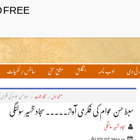
تحریر بھیجیں
لاگ ان
ٹی وی
ادب نامہ
انگلش
مشق سخن
سائنس/ نفسیات
صفحہ اول
/
نگارشات
/
سبط حسن عوام کی فکری آ
سبط حسن عوام کی فکری آواز۔۔۔۔۔ سجاد ظہیر سولنگی
سجاد ظہیر سولنگی
18 August 2018ء