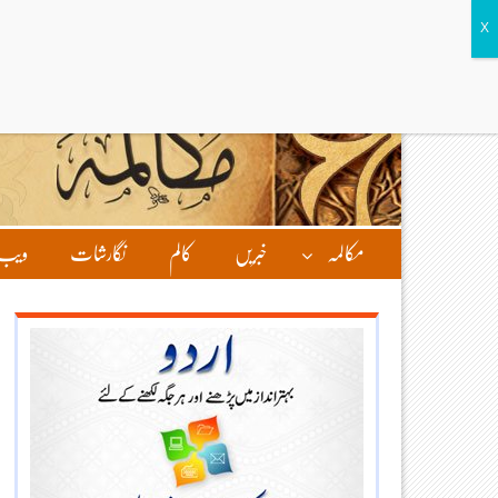
مکالمہ
خبریں
کالم
نگارشات
ویب 