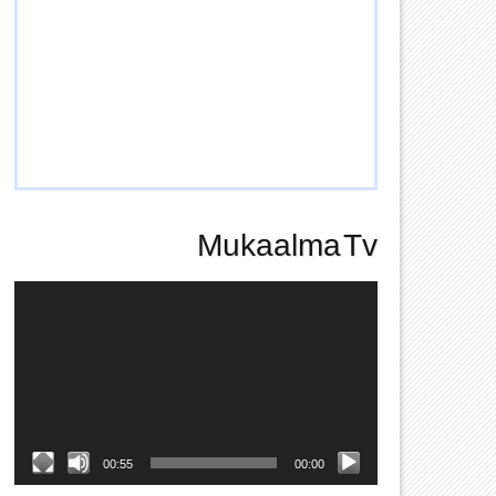
Mukaalma Tv
Video
Player
00:55
00:00