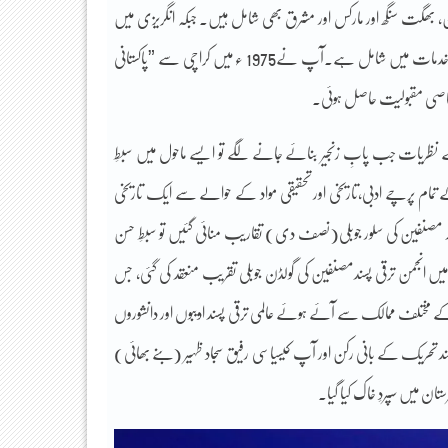
سخن، بھگت سنگھ اور مارکس اور مشرق بھی شامل ہیں۔ جبکہ انگریزی میں
ایک عدد کتاب“The Battle of Ideas in Pakistan”بھی ان کی علمی خدمات میں شامل ہے۔آپ نے1975 ء میں کراچی سے ”پاکستانی
خاصی مقبولیت حاصل ہوئی۔
کے نظریات جب پابِ زنجیر بنائے جانے لگے تو ایسے ماحول میں سبطِ
تمام پرچے ادبی،تاریخی اور تحقیقی مواد کے حوالے سے ایک تاریخی
نجمن ترقی پسند مصنفین کی سلور جوبلی(نصف دی) تقاریب منائی گئیں تو سبطِ حسن
 اپریل 1986 ء کو ہندوستان کے شہر دہلی میں انجمن ترقی پسندمصنفین کی گولڈن جوبلی تقریب منعقد کی گئی، جس
ختلف ممالک سے آئے ہوئے عالمی ترقی پسند ادیبوں اور دانشوروں
سند تحریک کے بانی رکن اور آپ کیسیاسی رفیق سجاد ظہیر (بنے بھائی)
ان میں سپردِ خاک کیا گیا۔