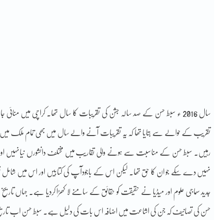
سال 2016 ء سبط حسن کے صد سالہ جشن کی تقریبات کا سال تھا۔ کراچی میں 
رہیں۔ سبط حسن کے مناسبت سے ہونے والی تقاریب میں مختلف دانشورں نیانہیں اور ان
نہیں دے سکے جو ان کا حق تھا۔ لیکن اس کے باجودآپ کی کتابیں اور اس میں شامل نقط
جدید سماجی علوم اور میڈیا نے حقیقت کو حقائق کے سامنے لا کھڑا کردیا ہے۔ جہاں تا
حسن کی تصانیف کہ جن کی اشاعت میں اضافہ اس بات کی دلیل ہے۔ سبط حسن اب تاریخ کاایک ا