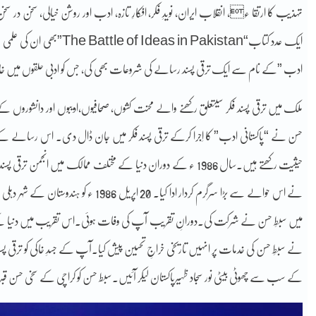
تہذیب کا ارتقا ء، انقلاب ایران، نویدِ فکر، افکارِ تازہ، ادب اور روشن خیالی، سخن در 
ادب ”کے نام سے ایک ترقی پسند رسالے کی شروعات بھی کی، جس کو ادبی حلقوں میں 
ملک میں ترقی پسند فکر سیتعلق رکھنے والے محنت کشوں، صحافیوں،ادیبوں اور دانشوروں 
حسن نے “پاکستانی ادب” کا اِجرا کرکے ترقی پسند فکر میں جان ڈال دی۔ اس رسالے کے 
حیثیت رکھتے ہیں۔سال 1986 ء کے دوران دنیا کے مختلف ممالک میں ا
نے اس حوالے سے بڑا سرگرم کردار ادا کیا۔ 20
میں سبطِ حسن نے شرکت کی۔دورانِ تقریب آپ کی وفات ہوئی۔اس تقریب میں دنیا کے م
نے سبطِ حسن کی خدمات پر انہیں تاریخی خراجِ تحسین پیش کیا۔آپ کے جسدِ خاکی کو ترقی پ
کے سب سے چھوٹی بیٹی نور سجاد ظہیرپاکستان لیکر آئیں۔سبط حسن کو کراچی کے سخی حسن قبرست