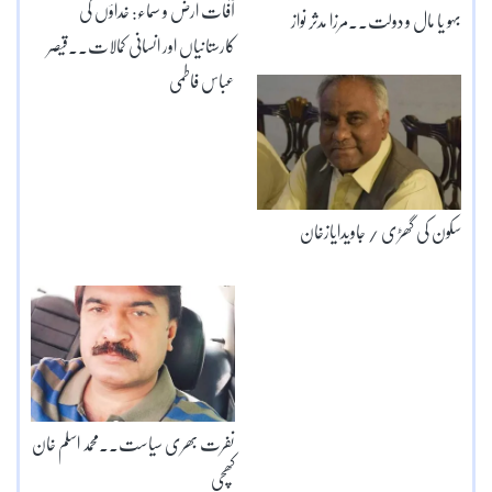
آفات ارض و سماء: خداؤں کی
بہو یا مال و دولت۔۔مرزا مدثر نواز
کارستانیاں اور انسانی کمالات۔۔قیصر
عباس فاطمی
سکون کی گھڑی / جاویدایازخان
نفرت بھری سیاست۔۔محمد اسلم خان
کھچی