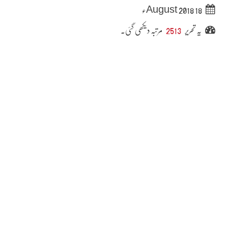
18 August 2018ء
یہ تحریر
2513
مرتبہ دیکھی گئی۔