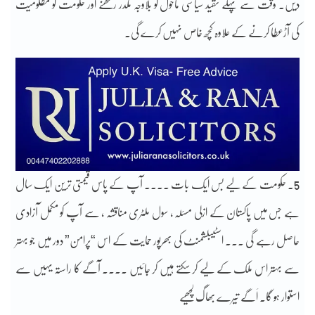
دیں۔ وقت سے پہلے تنقید سیاسی ماحول کو بلاوجہ مکدر رکھنے اور حکومت کو مظلومیت
کی آڑعطا کرنے کے علاوہ کچھ خاص نہیں کرے گی۔
5۔ حکومت کے لیے بس ایک بات ۔۔۔۔ آپ کے پاس قیمتی ترین ایک سال
ہے جس میں پاکستان کے ازلی مسئلہ ، سول ملٹری مناقشہ ، سے آپ کو مکمل آزادی
حاصل رہے گی ۔۔۔ اسٹیبلشمنٹ کی بھرپور حمایت کے اس “پرامن” دور میں جو بہتر
سے بہتر اس ملک کے لیے کر سکتے ہیں کر جائیں ۔۔۔۔ آگے کا راستہ یہیں سے
استوار ہو گا۔ اَگے تیرے بھاگ لچھیے