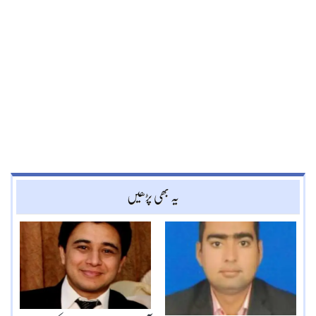
یہ بھی پڑھیں