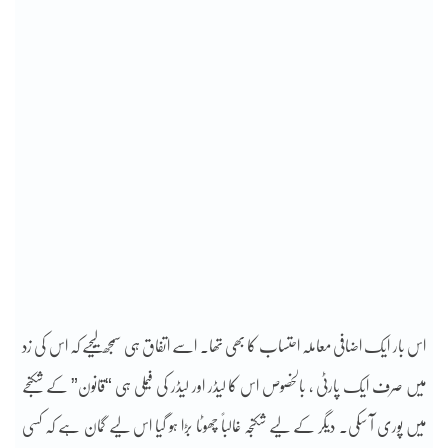
اس بار ایک اضافی معاملہ احتساب کا بھی تھا۔ اسے اتفاق ہی سمجھ لیجیے کہ اس کی زد
میں صرف ایک پارٹی ، بالخصوص اس کا لیڈر اور لیڈر کی فیملی ہی “قانون” کے شکنجے
میں پوری آ سکی۔ دیگر کے لیے شکنجہ غالباً چھوٹا بڑا ہو گیا اس لیے گمان ہے کہ کسی