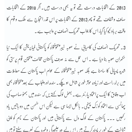
2013 کے انتخابات درست تھے تو یہ بھی درست ہیں۔ اگر 2018 کے انتخابات
صاف و شفاف تھے تو پھر 2013 کے انتخابات پر اس قدر احتجاج سے ملک و قوم کا
وقت برباد کیو کیا گیا، اس کا جواب تحریک انصاف پر واجب ہے۔
3۔ تحریک انصاف کی کامیابی نے صوبہ خیبر پختونخواہ کو پاکستانی فیڈیریشن کا ایک نیا
حکمران صوبہ بنا دیا ہے ۔ اس عمل سے نہ صرف پاکستان مخالف پختون قوم پرستی کو
شدید پسپائی کا سامنا ہے بلکہ صوبہ خیبر پختونخواہ کے عوام اب پاکستان کے معاملات
میں براہ راست اور زیادہ مؤثر طور پر شامل ہو چکے۔ سندھ اور پنجاب کے بعد پختونخواہ بھی
اب وفاق کا ایک پراعتماد پارٹنر ہے۔ بعض لوگ کہتے یں کہ سندھ میں بھٹو صاحب کی
پھانسی سے اعتماد کو زک پہنچی۔ بالکل ایسا ہی ہے لیکن اس ضمن میں دو باتیں یاد
رکھیں ۔۔۔ پاکستان کے لوگ دل سے پاکستانی ہیں اور پاکستان کے نام کو اپنی
شناخت کے طور پر پسند کرتے ہیں اس لیے وہ علیحدگی وغیرہ کے نعرے سنتے تو ہیں