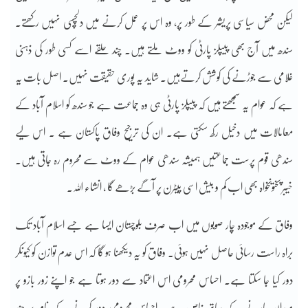
لیکن محض سیاسی پریشر کے طور پر، وہ اس پر عمل کرنے میں دلچسپی نہیں رکھتے۔
سندھ میں آج بھی پیپلز پارٹی کو ووٹ ملتے ہیں۔ چند حلقے اسے کسی طور کی ذہنی
غلامی سے جوڑنے کی کوشش کرتےہیں۔ شاید یہ پوری حقیقت نہیں۔ اصل بات یہ
ہے کہ عوام یہ سمجھتے ہیں کہ پیپلز پارٹی ہی وہ جماعت ہے جو سندھ کو اسلام آباد کے
معامالات میں دخیل رکھ سکتی ہے۔ ان کی ترجیح وفاق پاکستان ہے ۔ اس لیے
سندھی قوم پرست جماعتیں ہمیشہ سندھی عوام کے ووٹ سے محروم رہ جاتی ہیں۔
خیبر پختونخواہ بھی اب کم و بیش اسی پیٹرن پر آگے بڑھے گا ، انشاء اللہ۔
وفاق کے موجودہ چار صوبوں میں اب صرف بلوچستان ایسا ہے جسے اسلام آباد تک
براہ راست رسائی حاصل نہیں ہوئی۔ وفاق کو یہ دیکھنا ہو گا کہ اس عدم توازن کو کیونکر
دور کیا جا سکتا ہے۔ احساس محرومی اس اعتماد سے دور ہوتا ہے جو اپنے زور بازو پر
میدان مارنے کے ساتھ خاص ہے۔ احساس محرومی دور کرنے کے نام پر چند