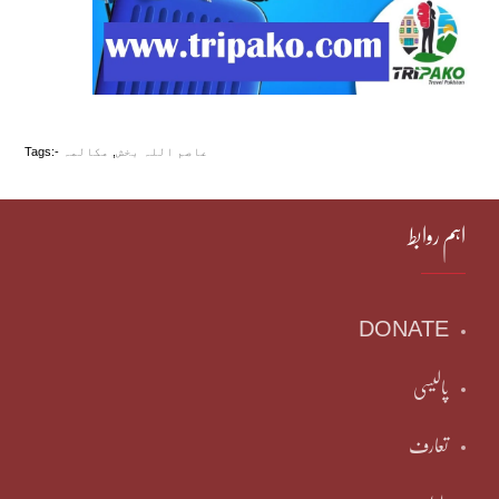
عاصم اللہ بخش
,
مکالمہ
Tags:-
اہم روابط
DONATE
پالیسی
تعارف