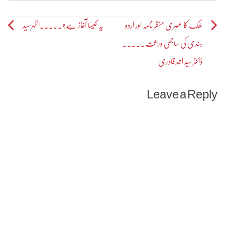
Post
ملک کا عصری منظر نامہ اور اردو
یہ کیسا آغاز ہے؟۔۔۔۔۔اظہر سید
ہندی کی ساجھی وراثت۔۔۔۔۔
navigation
ڈاکٹر سید احمد قادری
Leave a Reply