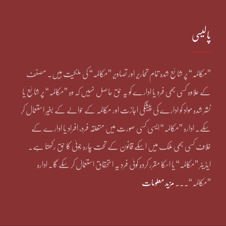
پالیسی
”مکالمہ“ پر شائع شدہ تمام تحاریر اور تصاویر ”مکالمہ“ کی ملکیت ہیں۔ مصنف
کے علاوہ کسی بھی فرد یا ادارے کو یہ حق حاصل نہیں کہ وہ ”مکالمہ“ پر شائع یا
نشر شدہ مواد کو ادارے کی پیشگی اجازت اور مکالمہ کے حوالے کے بغیر استعمال کر
سکے۔ ادارہ ”مکالمہ“ ایسی کسی صورت میں متعلقہ فرد، افراد یا ادارے کے
خلاف کسی بھی ملک میں اسکے قانون کے تحت چارہ جوئی کا حق رکھتا ہے۔
ایڈیٹر ”مکالمہ“ یا اسکا مقرر کردہ کوئی فرد یہ استحقاق استعمال کر سکے گا۔ ادارہ
”مکالمہ“۔۔۔
مزید معلومات