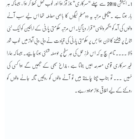
1۔ الیکشن 2018 سے پہلے “سرکاری” جوڑ توڑ ہؤا اور خوب کھل کھلا کر ہؤا ، جیسا کہ ہر
بار ہوتا ہے ۔ پچھلی مرتبہ یہ دومسلم لیگوں کا باہمی معاملہ تھا اس لیے سب آنے
والوں کی آمد کو “گھر واپسی” قرار دیا گیا۔ اس مرتبہ حکومتی پارٹی کے اراکین کو ایک نئی
شاخ پر بیٹھنے کا اذن ہؤا جس پر حکومتی پارٹی کی قیادت نے دبی دبی آواز میں خوب شور
ڈالا ۔۔۔۔ تاہم سچ یہ کہ اس طرز عمل کی ہر سطح پر حوصلہ شکنی ہونا چاہیے۔ جیسا کہ ہمارا
غیر سرکاری قومی مصرعہ ہمیں بتاتا ہے ، چراغ سبھی کے بجھیں گے ہوا کسی کی
نہیں ۔۔۔ تو جناب بچنا چاہتے ہیں تو آنے والوں کو روکیں تاکہ جانے والوں کو
روکنےکے لیے اخلاقی جواز موجود رہے۔