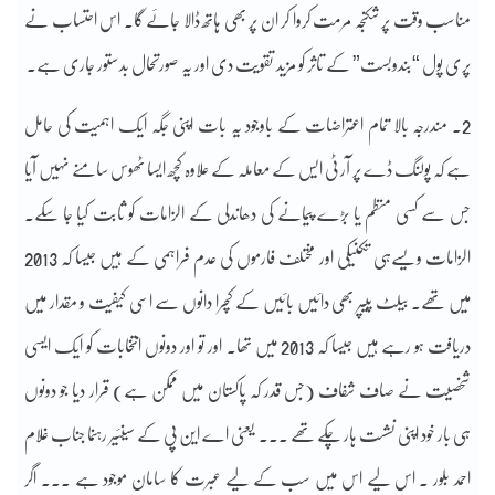
مناسب وقت پر شکنجہ مرمت کروا کر ان پر بھی ہاتھ ڈالا جائے گا۔ اس احتساب نے
پری پول “بندوبست” کے تاثر کو مزید تقویت دی اور یہ صورتحال بدستور جاری ہے۔
2۔ مندرجہ بالا تمام اعتراضات کے باوجود یہ بات اپنی جگہ ایک اہمیت کی حامل
ہے کہ پولنگ ڈے پر آر ٹی ایس کے معاملہ کے علاوہ کچھ ایسا ٹھوس سامنے نہیں آیا
جس سے کسی منظم یا بڑے پیمانے کی دھاندلی کے الزامات کو ثابت کیا جا سکے۔
الزامات ویسےہی تکنیکی اور مختلف فارموں کی عدم فراہمی کے ہیں جیسا کہ 2013
میں تھے۔ بیلٹ پیپر بھی دائیں بائیں کے کچرا دانوں سے اسی کیفیت و مقدار میں
دریافت ہو رہے ہیں جیسا کہ 2013 میں تھا۔ اور تو اور دونوں انتخابات کو ایک ایسی
شخصیت نے صاف شفاف (جس قدر کہ پاکستان میں ممکن ہے) قرار دیا جو دونوں
ہی بار خود اپنی نشست ہار چکے تھے ۔۔۔ یعنی اے این پی کے سینئیر رہنما جناب غلام
احمد بلور ۔ اس لیے اس میں سب کے لیے عبرت کا سامان موجود ہے ۔۔۔ اگر