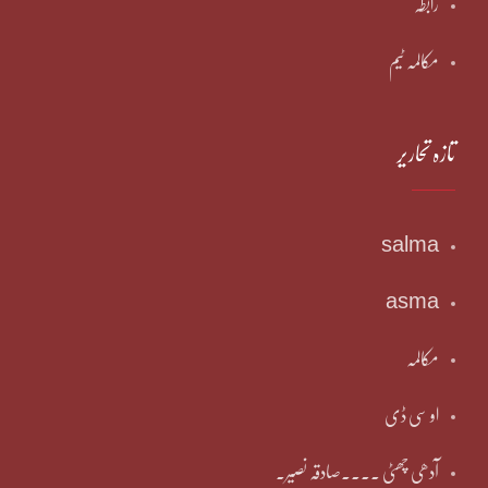
رابطہ
مکالمہ ٹیم
تازہ تحاریر
salma
asma
مکالمہ
او سی ڈی
آدھی چھٹی ۔۔۔۔صادقہ نصیر۔