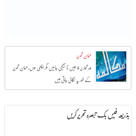
مہمان تحریر
وہ تحاریر جو ہمیں نا بھیجی جائیں مگر اچھی ہوں، مہمان تحریر
کے طور پہ لگائی جاتی ہیں
بذریعہ فیس بک تبصرہ تحریر کریں