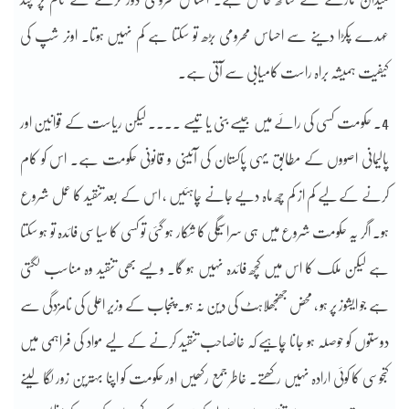
عہدے پکڑا دینے سے احساس محرومی بڑھ تو سکتا ہے کم نہیں ہوتا۔ اونر شپ کی
کیفیت ہمیشہ براہ راست کامیابی سے آتی ہے۔
4۔ حکومت کسی کی رائے میں جیسے بنی یا تیسے ۔۔۔۔ لیکن ریاست کے قوانین اور
پالیمانی اصووں کے مطابق یہی پاکستان کی آئینی و قانونی حکومت ہے۔ اس کو کام
کرنے کے لیے کم از کم چھ ماہ دیے جانے چاہئیں ، اس کے بعد تنقید کا عمل شروع
ہو۔ اگر یہ حکومت شروع میں ہی سراسیمگی کا شکار ہو گئی تو کسی کا سیاسی فائدہ تو ہو سکتا
ہے لیکن ملک کا اس میں کچھ فائدہ نہیں ہو گا۔ ویسے بھی تنقید وہ مناسب لگتی
ہے جو ایشوز پر ہو ، محض جھنجھلاہٹ کی دین نہ ہو۔ پنجاب کے وزیر اعلی کی نامزدگی سے
دوستوں کو حوصلہ ہو جانا چاہیے کہ خانصاحب تنقید کرنے کے لیے مواد کی فراہمی میں
کنجوسی کا کوئی ارادہ نہیں رکھتے۔ خاطر جمع رکھیں اور حکومت کو اپنا بہترین زور لگا لینے