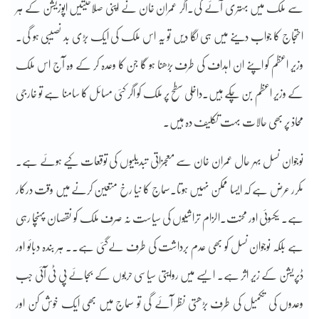
سے ملک میں بہتری آئے گی۔اگر عمران خان نے اپنی صلاحیتیں اپوزیشن کے ہر
احتجاج کا جواب دینے میں ہی لگا دیں تو یہ اس ملک کی ایک بڑی بد نصیبی ہو گی۔
وزیر اعظم کو اپنے ان اہداف کی طرف بڑھنا ہو گا جن کا وعدہ کر کے وہ آج اس ملک
کے وزیر اعظم بن چکے ہیں۔داخلی سطح پر ملک کو اگر کئی مسائل کا سامنا ہے تو خارجی
محاذ پر بھی حالات بہت تکلیف دہ ہیں۔
نوجوان نسل بہر حال عمران خان سے معجزاتی تبدیلیوں کی توقعات کیے ہوئے ہے۔
مکرر عرض ہے کہ ایسا ممکن نہیں ہوتا۔سماج کا نیا رخ متعین کرنے میں وقت درکار
ہے۔ یکسوئی اور محنت۔الزام تراشیوں کی سیاست نہ صرف ملک کو نقصان پہنچا رہی
ہے بلکہ نوجوان نسل کو بھی عدم برداشت کی طرف لےگئی ہے۔۔ ہر بندہ دبائو اور
ڈپریشن کے زیر اثر ہے۔ ایسے میں روایتی سیاسی حربوں کے بجائے پی ٹی آئی جب
وعدوں کی تکمیل کی طرف بڑھتی نظر آئے گی تو سماج میں بھی ایک خوش کن اور