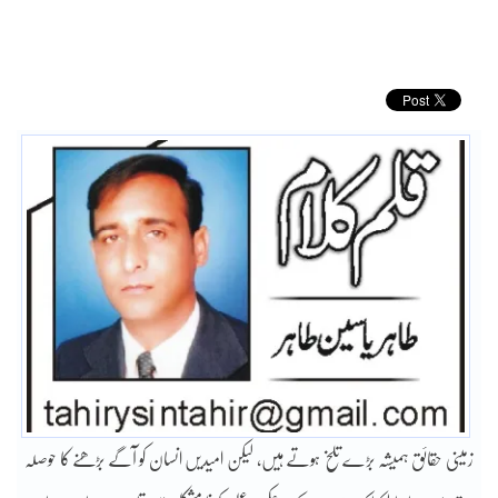
زمینی حقائق ہمیشہ بڑے تلخ ہوتے ہیں، لیکن امیدیں انسان کو آگے بڑھنے کا حوصلہ