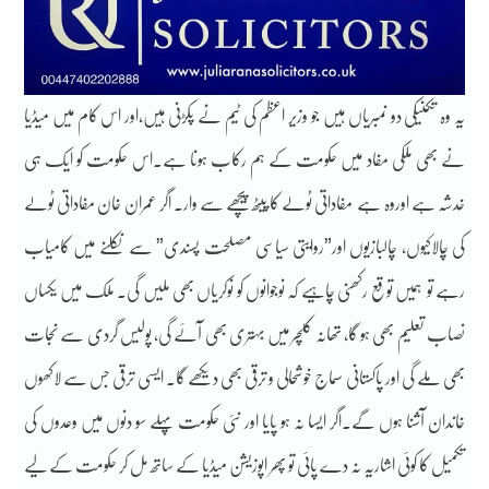
یہ وہ تکنیکی دو نمبریاں ہیں جو وزیر اعظم کی ٹیم نے پکڑنی ہیں،اور اس کام میں میڈیا
نے بھی ملکی مفاد میں حکومت کے ہم رکاب ہونا ہے۔اس حکومت کو ایک ہی
خدشہ ہے اوروہ ہے مفاداتی ٹولے کا پیٹھ پیچھے سے وار۔ اگر عمران خان مفاداتی ٹولے
کی چالاکیوں، چالبازیوں اور”روایتی سیاسی مصلحت پسندی” سے نکلنے میں کامیاب
رہے تو ہمیں توقع رکھنی چاہیے کہ نوجوانوں کو نوکریاں بھی ملیں گی۔ ملک میں یکساں
نصاب تعلیم بھی ہو گا، تھانہ کلچر میں بہتری بھی آئے گی، پولیس گردی سے نجات
بھی ملے گی اور پاکستانی سماج خوشحالی و ترقی بھی دیکھے گا۔ ایسی ترقی جس سے لاکھوں
خاندان آشنا ہوں گے۔اگر ایسا نہ ہو پایا اور نئی حکومت پہلے سو دنوں میں وعدوں کی
تکمیل کا کوئی اشاریہ نہ دے پائی تو پھر اپوزیشن میڈیا کے ساتھ مل کر حکومت کے لیے