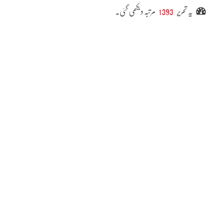
یہ تحریر
1393
مرتبہ دیکھی گئی۔