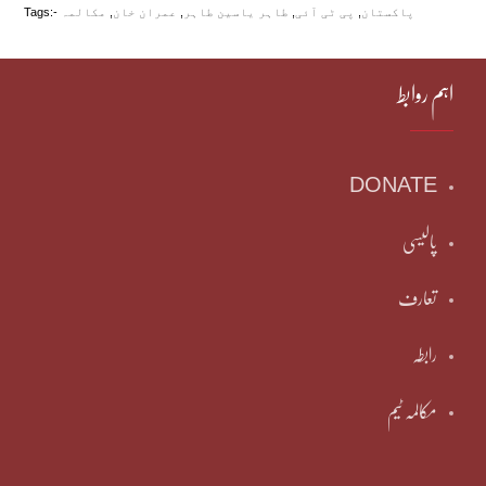
پاکستان
,
پی ٹی آئی
,
طاہر یاسین طاہر
,
عمران خان
,
مکالمہ
Tags:-
اہم روابط
DONATE
پالیسی
تعارف
رابطہ
مکالمہ ٹیم