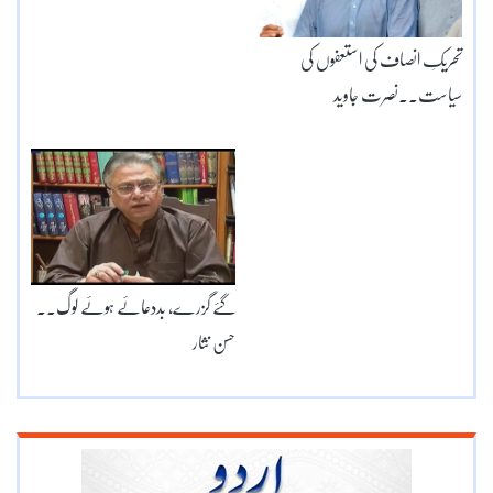
تحریکِ انصاف کی استعفوں کی
سیاست۔۔نصرت جاوید
گئے گزرے، بددعائے ہوئے لوگ۔۔
حسن نثار