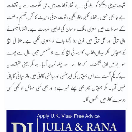
مثبت تبدیلی دیکھنے کو ملے گی۔بے شمار توقعات ہیں، نئی حکومت سے یہ توقعات
بے جا بھی نہیں۔تھانہ کلچر، پٹوار کلچر، رشوت ستانی ،میرٹ کا قتل،تعلیم و صحت
کے معاملات میں بہتری ،ملک و سماج کی اولین ضرورت ہے۔اشتہاراتمیںہونے
والی ترقی اور عملی ترقی میں فرق روا رکھا جائے تو بہتری ممکن ہے۔مثلاً ٹی ایچ
کیو،ہسپتال کلر سیداں پنجاب کا ایسا ٹی ایچ کیو ہے جو مسلسل تین سال سے پورے
صوبے میں اپنی مینجمنٹ کے حوالے سے پہلے نمبر پر آ رہا ہے مگر زمینی حقیقت یہ
ہے کہ یکم اگست سے اس ہسپتال کی ایمرجنسی اور رہائشی کالونی میں واٹر سپلائی کا پانی
نہیں آرہا۔ مگر ہسپتال پھر بھی پہلے نمبر ہے؟ اور بھی کئی مسائل جو کبھی کسی
دوسرے کالم میں لکھوں گا۔