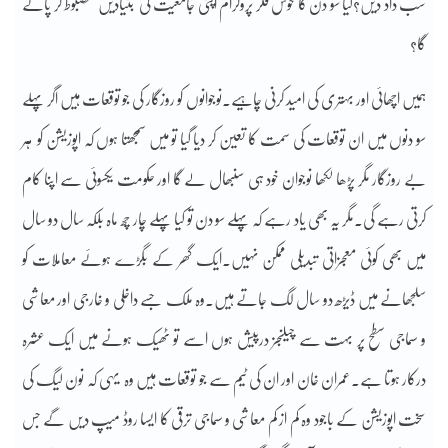
سب داد دیں؟کیا سو دن کا خوش فکر پروگرام اپنی جامعیت کی بنیادیں مضبوط کر پائے
گا؟
ہمیں اچھائی اور بہتری کی امید کرنی چاہیے۔نوجوانوں کو روزگار کی جو توقعات ہیں اگر پہلے
سو دنوں میں ان توقعات کی سمت کا تعین کر دیا گیا تو میں سمجھتا ہوں کہ اپوزیشن کو ہر
بے روزگار مگر پڑھا لکھا نوجوان خود ہی سنبھال لے گا اور حکومت یکسوئی سے اپنا کام
کرتی رہے گی۔مگر یہ بھی یاد رہے کہ پہلے سو دن تو کیا پہلے چار چھ ماہ بلکہ سال دو سال
میں بھی کوئی معجزاتی تبدیلی ممکن نہیں۔ایک گھر کے بگڑے ہوئے معاملات کو
سلجھانے میں ڈیڑھ دو سال لگ جاتے ہیں۔وہ ملک جسے داخلی و خارجی اور معاشی
و سماجی سطح پر بہت سے چیلنجز درپیش ہوں اسے تو ٹھیک ہونے میں ایک عشرہ
درکار ہوتا ہے۔عمران خان اور ان کی ٹیم سے جو توقعات ہیں وہ یہی کہ نون لیگ کی
سخت اپوزیشن کے باجود وہ کم از کم معاشی و سماجی ترقی کا ایسا روڈ میپ دیں گے جس