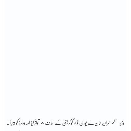
وزیر اعظم عمران خان نے پوری قوم کو کرپشن کے خلاف ہم آواز کیا اور ووٹرز کو بتایا کہ