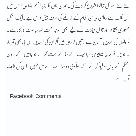
نئے نئے مسائل تراشنا شروع کر دے گی۔عمران خان کا وزیر اعظم بننا ہی اصل میں
اس ملک سے روایتی سیاسی نظام کے خاتمے کی طرف پیش قدمی ہے۔ایک مکمل
جمہوری نظام اور قابل قیادت کے لیے ابھی مزید محنت اور ریاضت درکار ہے۔
نوجوانوں کی امیدیں آسمان سے باتیں کر رہی ہیں اگر ان کی امیدیں اس بار بھی ثمر بار
نہ ہوئیں تو سماج میںمایوسی و یاسیت کے سائے بہت گہرے ہو جائیں گے۔ وزیر
اعظم کے پاس ڈیلیور کرنے کے سوا کوئی دوسرا راستہ ہے ہی نہیں۔اسی کی طرف
توجہ رہے
Facebook Comments