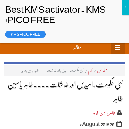
تحریر بھیجیں
لاگ ان
رجسٹر
KMS PICO FREE
مکالمہ
صفحہ اول
/
کالم
/
نئی حکومت ،امیدیں اور خدشات۔۔۔۔طاہر یاسین طاہر
نئی حکومت ،امیدیں اور خدشات۔۔۔۔طاہر یاسین
طاہر
طاہر یاسین طاہر
20 August 2018ء