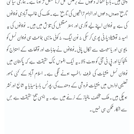
دیتی ہیں۔بارہا لکھا کہ دعووں کے برعکس عمل کرنا مشکل تر ہوتا ہے۔ ہماری سیاسی
تاریخ وعدوں،دعووں اور الزام تراشیوں کی تاریخ ہے۔ملک کی غالب آبادی نوجوانوں
کی ہے یہ نوجوان اپنے لیے نوکری اور بہتر مستقبل کی تلاش میں ہیں۔ نوجوانوں کی یہ
امید نہ تو پیپلز پارٹی پوری کر سکی نہ نون لیگ، نہ کوئی مذہبی جماعت ہی نوجوان نسل کو
مایوسی اور یاسیست سے نکال پائی۔نوجوانوں نےجذبات اور توقعات کے امتزاج کو
یکجا کیا اور پی ٹی آئی کو ووٹ ڈالا۔یہ ایک افسوس ناک حقیقت ہے کہ پاکستان میں
نوجوان نسل منشیات کی طرف راغب ہونے لگی ہے۔ اسلام آباد کے کئی نامور
تعلیمی اداروں میں منشیات فروشی کے دھندے کی رپورٹس بارہا میڈیا پہ شائع اور نشر
ہو چکی ہیں۔ملک مختلف مافیاز کے نرغے میں ہے۔ یہ ایسی تلخ حقیقت ہے جس
سے انکار ممکن ہی نہیں۔