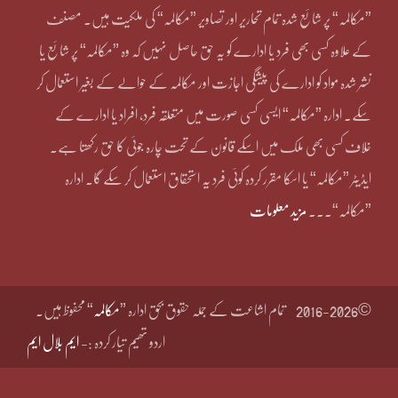
”مکالمہ“ پر شائع شدہ تمام تحاریر اور تصاویر ”مکالمہ“ کی ملکیت ہیں۔ مصنف
کے علاوہ کسی بھی فرد یا ادارے کو یہ حق حاصل نہیں کہ وہ ”مکالمہ“ پر شائع یا
نشر شدہ مواد کو ادارے کی پیشگی اجازت اور مکالمہ کے حوالے کے بغیر استعمال کر
سکے۔ ادارہ ”مکالمہ“ ایسی کسی صورت میں متعلقہ فرد، افراد یا ادارے کے
خلاف کسی بھی ملک میں اسکے قانون کے تحت چارہ جوئی کا حق رکھتا ہے۔
ایڈیٹر ”مکالمہ“ یا اسکا مقرر کردہ کوئی فرد یہ استحقاق استعمال کر سکے گا۔ ادارہ
”مکالمہ“۔۔۔
مزید معلومات
©2016-2026
تمام اشاعت کے جملہ حقوق بحق ادارہ ”
مکالمہ
“ محفوظ ہیں۔
اردو تھیم تیار کردہ :-
ایم بلال ایم