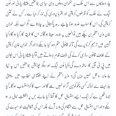
چار دھائیوں سے اس ملک پر حکمران دونوں بڑی سیاسی جماعتیں پیپلز پارٹی اور نون
لیگ نے ملک کو قرضوں،کرپشن اور اقربا پروری کی نذر کر دیا ہے۔ کس نے کتنی
کرپشن کی، اس کا حساب ضرور ہونا چاہیے ۔ہر پاکستانی یہ چاہتا ہے مگر اب جبکہ عمران
خان وزیر اعظم بن چکے ہیں تو انھیں یہ ضرور سوچنا ہو گا کہ اس کا طریقہ کار کیا ہو گا؟ کیا
آئین میں ترمیم کرنا پرے گی تا کہ قانونی سقم دور کیا جا سکے؟ اور اگر عمران خان کرپشن
کے خلاف قانون سازی کرنے کی طرف قدم بڑھاتے ہیں تو کیا پیپلز پارٹی اس ایوان
میں پی ٹی آئی کا ساتھ دے گی؟کیا نون لیگ اور دیگر اپوزیشن جماعتیں اس پہ اپنا
جارحانہ ردعمل نہیں دیں گی؟ وزیر اعظم نے اپنے افتتاحی خطاب میں روایتی
جارحیت سے کہا کہ کسی ڈاکو کو این آر او نہیں ملے گا اور سب کا کڑا احتساب ہو گا۔کیا
ایسا ممکن ہے کہ ایک ایسے احتسابی عمل کا آغاز کیا جائے جس پر انگشت نمائی نہ ہو
سکے؟ اور اس احتسابی عمل سے انتقام کی بو نہ آئے بلکہ اس کی شفافیت اور میرٹ کی