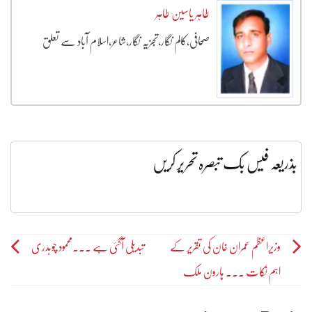
طاہر یاسین طاہر
صحافی،کالم نگار،تجزیہ نگار،شاعر،اسلام آباد سے تعلق
بذریعہ فیس بک تبصرہ تحریر کریں
Post
وزیراعظم عمران خان کی تقریر کے
تبدیلی آگئی ہے ۔۔۔محمود چوہدری
اہم نُکات ۔۔۔ ہارون ملک
navigation