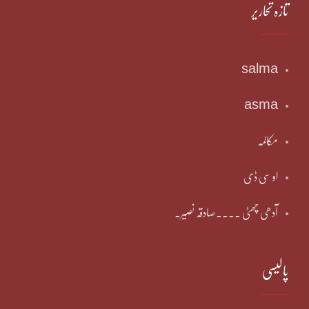
تازہ تحاریر
salma
asma
مکالمہ
او سی ڈی
آدھی چھٹی ۔۔۔۔صادقہ نصیر۔
پالیسی