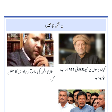
یہ بھی پڑھیں
گیارہ برسوں پر محیط 5جولائی 1977/حیدر
دفاعِ وطن کی خاطر تاجر برادری کا مطلوبہ
جاوید سیّد
کردار۔۔۔