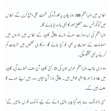
اجلاس میں وزیراعظم 100 روزہ پلان پرعملدرآمد کی حکمت عملی وضع کریں گے، اجلاس
میں گڈ گورننس سے متعلق امور کا بھی جائزہ لیا جائے گا۔
وزیراعظم کی زیرصدارت ہونے والے وفاقی کابینہ کے اجلاس میں اداروں میں
اصلاحات کے معاملے پر بھی غور کیا جائے گا، سرکاری محکموں میں اخرجات کم
کرنے پربھی گفتگو ہوگی۔
دوسری جانب وزیراعظم عمران خان کی 21 رکنی کابینہ آج حلف اٹھائے گی، کابینہ
میں 16 وزرا اور 5 مشیر شامل ہیں۔ وفاقی وزرا آج ایوان صدر میں اپنے عہدے کا
حلف لیں گے۔
منی لانڈرنگ سے باہر گیا پیسہ واپس لانے کے لیے ٹاسک فورس بنائیں گے‘