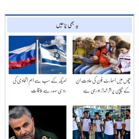
یہ بھی پڑھیں
بچوں میں اسمارٹ فون کی عادت ان
امریکہ کے سب سے اہم اتحادی کی
کے بچپن پر اثر انداز ہو رہی ہے
روسی صدر سے ملاقات