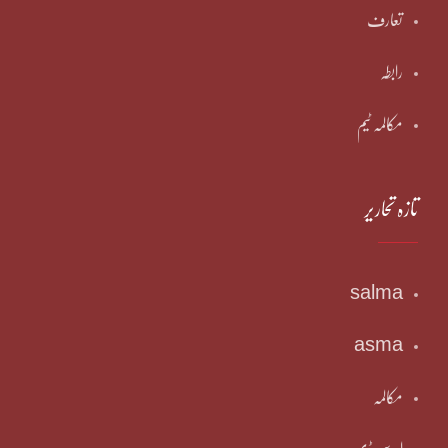
تعارف
رابطہ
مکالمہ ٹیم
تازہ تحاریر
salma
asma
مکالمہ