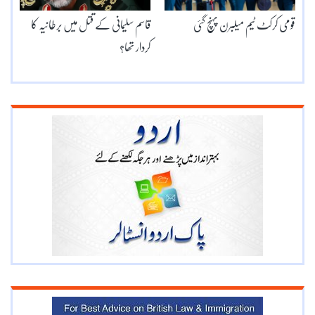
قومی کرکٹ ٹیم میلبرن پہنچ گئی
قاسم سلیمانی کے قتل میں برطانیہ کا
کردار تھا؟