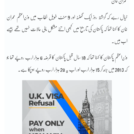
عمران خان
خیال رہے کہ گزشتہ روز ایک گھنٹہ اور 9 منٹ طویل خطاب میں وزیراعظم عمران
خان کا کہنا تھا کہ پاکستان کی تاریخ میں کبھی اتنے مشکل مالی حالات نہیں تھے جیسے
اب ہیں۔
وزیراعظم پاکستان کا کہنا تھا کہ 10 سال قبل پاکستان کا قرضہ 6 ہزار ارب روپے تھا جو
کہ 2013 میں بڑھ کر 15 ہزار ارب اور اب یہ 28 ہزار ارب روپے ہوچکا ہے۔