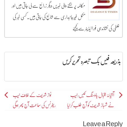
مکالمہ پر لگنے والی خبریں دیگر زرائع سے لی جاتی ہیں اور
مکمل غیرجانبداری سے شائع کی جاتی ہیں۔ کسی خبر کی
غلطی کی نشاندہی فورا ایڈیٹر سے کیجئے
بذریعہ فیس بک تبصرہ تحریر کریں
Post
آشیانہ اقبال ہاؤسنگ کیس:نیب
نواز شریف کے خلاف نیب
نے شہباز شریف کو آج طلب کرلیا
ریفرنس کی سماعت آج پھر ہوگی
navigation
Leave a Reply