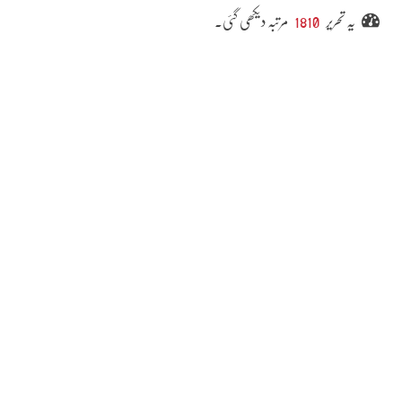
یہ تحریر
1810
مرتبہ دیکھی گئی۔