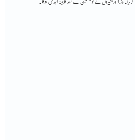
کرلیا۔ وزرا اورمشیروں کے نوٹیفکیشن کے بعد کابینہ اجلاس ہوگا۔