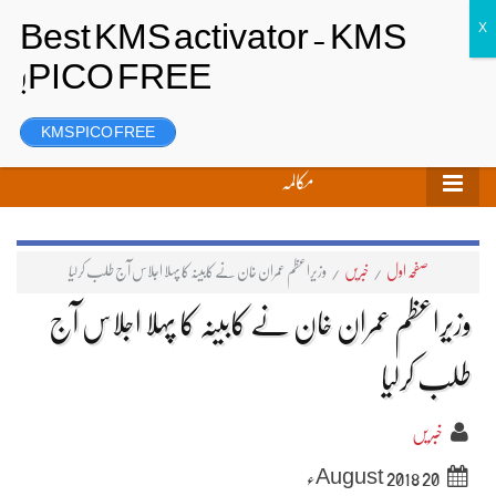
تحریر بھیجیں
لاگ ان
رجسٹر
KMS PICO FREE
مکالمہ
صفحہ اول
/
خبریں
/
وزیراعظم عمران خان نے کابینہ کا پہلا اجلاس آج طلب کرلیا
وزیراعظم عمران خان نے کابینہ کا پہلا اجلاس آج
طلب کرلیا
خبریں
20 August 2018ء