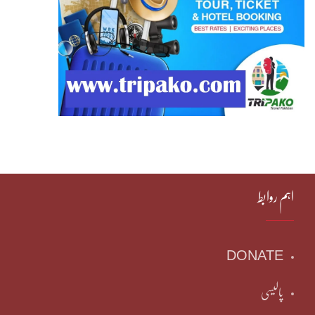
اہم روابط
DONATE
پالیسی