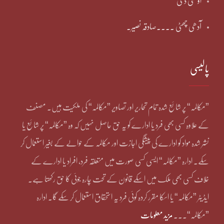
او سی ڈی
آدھی چھٹی ۔۔۔۔صادقہ نصیر۔
پالیسی
”مکالمہ“ پر شائع شدہ تمام تحاریر اور تصاویر ”مکالمہ“ کی ملکیت ہیں۔ مصنف
کے علاوہ کسی بھی فرد یا ادارے کو یہ حق حاصل نہیں کہ وہ ”مکالمہ“ پر شائع یا
نشر شدہ مواد کو ادارے کی پیشگی اجازت اور مکالمہ کے حوالے کے بغیر استعمال کر
سکے۔ ادارہ ”مکالمہ“ ایسی کسی صورت میں متعلقہ فرد، افراد یا ادارے کے
خلاف کسی بھی ملک میں اسکے قانون کے تحت چارہ جوئی کا حق رکھتا ہے۔
ایڈیٹر ”مکالمہ“ یا اسکا مقرر کردہ کوئی فرد یہ استحقاق استعمال کر سکے گا۔ ادارہ
”مکالمہ“۔۔۔
مزید معلومات