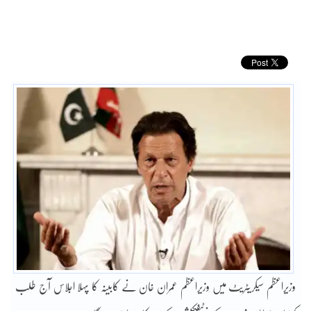
وزیراعظم سیکریٹریٹ میں وزیراعظم عمران خان نے کابینہ کا پہلا اجلاس آج طلب