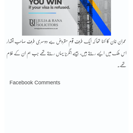
عمران خان کا کہنا تھا کہ ایک طرف قوم مقروض ہے دوسری طرف صاحب اقتدار
اس ملک میں ایسے رہتے ہیں، جیسے انگریز یہاں رہتے تھے جب ہم ان کے غلام
تھے۔
Facebook Comments