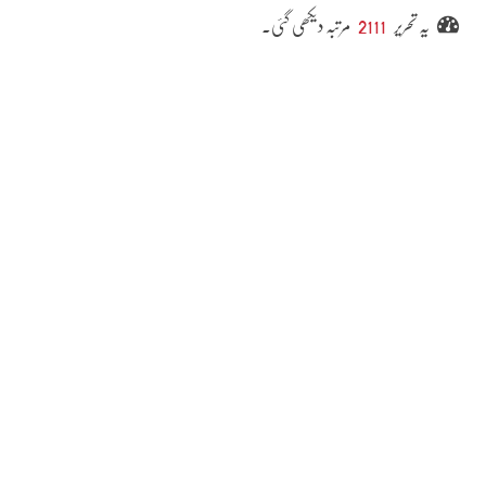
یہ تحریر
2111
مرتبہ دیکھی گئی۔