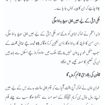
چلنا چاہیے کہ ان کا پیسہ کہاں جارہا ہے۔
ملکی ترقی کے لیے ہمیں اپنی سوچ بدلنا ہوگی
وزیر اعظم نے کہا کہ تباہی کو روکنے اور ملکی ترقی کے لیے ہمیں اپنی سوچ بدلنا ہوگی،
رہن سہن کا طریقہ کار بدلنا ہوگا، ذہن نشین کرنا ہوگا کہ 45 فیصد بچے غذائی قلت کے
سبب مکمل طور پر پروان نہیں چڑھتے، ملک میں سوا دو کروڑ بچے اسکول سے باہر ہیں
ان کی تعلیم کا مسئلہ کیسے حل ہوگا؟
قانون کی بالادستی قائم کروں گ
ا
عمران خان نے کہا کہ آج وقت آگیا ہے کہ قوم اپنی حالت بدلے جس کے لیے ہمیں
اپنے رول ماڈل نبی کریم ﷺ کے اسوہ حسنہ سے سیکھنا ہوگا، سب سے پہلے قوم