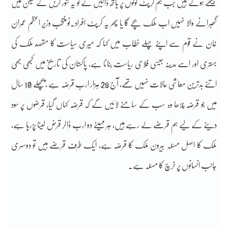
بیٹھے ہوئے ہیں جب ہم کرپٹ لوگوں پر ہاتھ ڈالیں گے تو یہ شور کریں گے لیکن میں
گھبرانے والا نہیں اب ملک بچے گا یا پھر یہ کرپٹ افراد۔نومنتخب وزیر اعظم عمران
خان نے قوم سے اپنے پہلے خطاب میں کہا کہ میری سیاست کا مقصد ملک کی
بہتری اور اسے مدینہ جیسی فلاحی ریاست بنانا ہے، پاکستان کی تاریخ میں کبھی بھی
اتنے بدترین معاشی حالات نہیں تھے، آج 28 ہزار ارب قرضہ ہے ، پچھلے 10 سال
میں جو قرضہ چڑھا وہ سب کے سامنے لائیں گے کہ قرضہ کہاں گیا، قرضوں پر سود
دینے کے لیے ہم قرضے لے رہے ہیں، ہر مہینے دو ارب ڈالر قرض لینا پڑرہا ہے،
ملک کا اصل مسئلہ بیرون ملک کا قرضہ ہے، ایک طرف قرضے ہیں تو دوسری
جانب انسانوں پر خرچ کا مسئلہ ہے۔