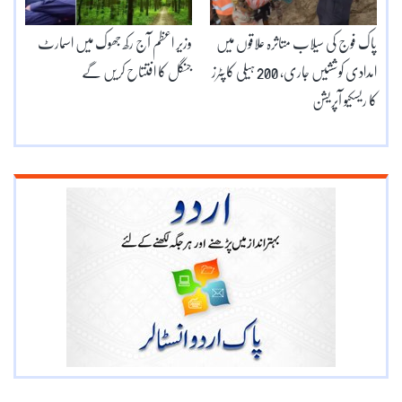
پاک فوج کی سیلاب متاثرہ علاقوں میں
وزیر اعظم آج رکھ جھوک میں اسمارٹ
امدادی کوششیں جاری، 200 ہیلی کاپٹرز
جنگل کا افتتاح کریں گے
کا ریسکیو آپریشن