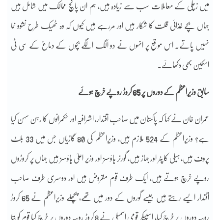
میں زچگی کے معاملات سب سے زیادہ ہیں، ہم ان پانچ ممالک میں شامل ہیں
جہاں بچے غذائی قلت کا شکار ہیں اور مررہے ہیں کیوں کہ وہ ٹھیک طرح نشوو نما
نہیں پاتے۔ اس موقع پر انہوں نے دو الگ الگے بچوں کے دماغ کے سی ٹی
اسکین بھی دکھائے۔
سابق وزیراعظم کے دوروں پر 65 کروڑ روپے خرچ ہوئے
عمران خان نے کہا کہ پاکستان میں صاحب اقتدار، اشرافیہ اور حکمرانوں کا رہن سہن کیا
ہے؟ وزیراعظم کے 524 ملازم ہیں، وزیراعظم کی 80 گاڑیاں جس میں 33 بلٹ
پروف ہیں، ہیلی کاپٹر اور جہاز ہیں، گورنر ہاؤسز اور وزیر اعلیٰ ہاؤسز ہیں جہاں پر کروڑوں
روپے خرچ ہوتے ہیں، ایک طرف قوم مقروض ہیں اور دوسری طرف صاحب
اقتدار ایسے رہتے ہیں جیسے گوروں کے دور میں تھے، پچھلے وزیراعظم نے 65 کروڑ
روپیہ دوروں پر خرچ کیا، اسپیکر قومی اسمبلی نے 8 کروڑ روپیہ دوروں پر خرچ کیا قوم کو پتا