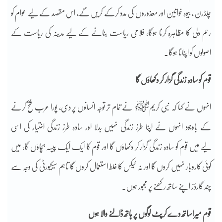
چلڈرن ، بیوہ خواتین اور معذوروں کی مدد کرکے کریں گے، اس مقصد کے لیے عوام کو
رحم دلی کا مظاہرہ کرنا ہوگا، فلاحی ریاست بنانے کے لیے مدینہ کی ریاست کے
اصولوں کو اپنانا ہوگا۔
قوم کو سادہ زندگی گزار کر دکھاؤں گا
انہوں نے کہا کہ نبی کریمﷺ نے تمام تر توجہ انسانوں پر دی، پورا عرب فتح کرنے
کے باوجود انہوں نے اپنا طرز زندگی نہیں بدلا اور سادہ طرز زندگی اختیار کی اسی
لیے میں قوم کو سادہ زندگی گزار کر دکھاؤں گا اور قوم کا ایک ایک پیسہ بچاؤں گا، میں
کوئی کاروبار نہیں کروں گا اور نہ ٹیکس کا غلط استعمال کروں گا تاہم سیکیورٹی کی وجہ سے
چند گارڈز اپنے ساتھ رکھنے پر مجبور ہوں۔
قوم میرا ساتھ دے کرپٹ لوگوں پر ہاتھ ڈالنے والا ہوں