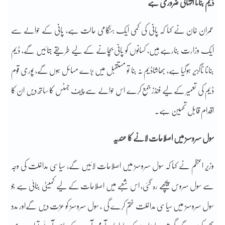
ڈیم بنانا انتہائی ضروری ہے
عمران خان نے کہا کہ پانی کی کمی ایک ہنگامی حالت ہے، پانی کے حوالے سے
ایک وزارت بنارہے ہیں، کسانوں کو پانی بچانے کے لیے طریقے بتائیں گے، ڈیم
بنانا ناگزیر ہوگیا ہے، بھاشاڈیم نہ بنا تو مستقبل میں بڑے مسائل ہوں گے، پوری قوم
ڈیم کی تعمیر کے لیے فنڈز جمع کرے اس حوالے سے چیف جسٹس کا ساتھ دیں ان کا
اقدام قابل تحسین ہے۔
سول سروسز میں اصلاحات لانے کا عندیہ
وزیر اعظم نے کہا کہ سول سروسز میں اصلاحات لائیں گے، سیاسی مداخلت کی وجہ
سے سول سروس پیچھے رہ گئی، اس شعبے میں اصلاحات کے لیے کمیٹی بنائی ہے جو
سول سروسز میں سیاسی مداخلت ختم کرے گی ، سول سروسز کو عزت دیں گےاور مدد