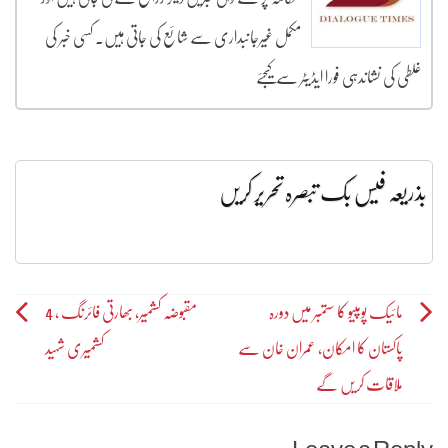
مکمل غیرجانبداری سے شائع کی جاتی ہیں۔ کسی خبر کی
غلطی کی نشاندہی فورا ایڈیٹر سے کیجئے
بذریعہ فیس بک تبصرہ تحریر کریں
Post
مائیک پومپیو کا ستمبر میں دورہ
مقبوضہ کشمیر، بھارتی فائرنگ ، 4
پاکستان کا امکان، عمران خان سے
کشمیری شہید
navigation
ملاقات کریں گے