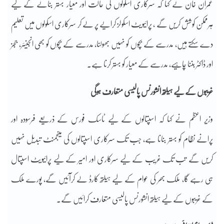
عمران خان نے کہا کہ سرکاری اسکولوں کی حالت اور معیار بہتر بنانے کے لیے
ہرممکن کوشش کریں گے ، پرائیویٹ اسکولز کرایے پر لے کر سرکاری اسکولوں میں تعلیم
دے سکتے ہیں، مدرسے کے بچوں کو نہیں بھولنا، مدرسے کے بچوں کو بھی انجینئر، ججز
اور ڈاکٹر بننا چاہیے، مدرسے کے معیار کو بہتر کرنا ہے۔
غریبوں کے لیے ہیلتھ انشورنس پالیسی متعارف ہوگی
وزیر اعظم نے کہا کہ اسپتالوں کے لیے ٹاسک فورس کے ذریعے فرسودہ اور
پرانے نظام کو بہتر بنانا ہے، جب تک سرکاری اسپتالوں کی مینجمنٹ تبدیل نہیں
کریں گے تب تک غریب کے لیے سرکاری اور امیر کے لیے پرائیویٹ اسپتال
ہی رہے گا، ملک بھر کی عوام کے لیے ہیلتھ کارڈ لے کرآئیں گے، پورے ملک
کے غریبوں کے لیے ہیلتھ انشورنس پالیسی متعارف کرائیں گے۔