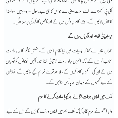
بھی کریں گے مگر میں چاہتا ہوں کہ ہمارا عام آدمی آ پ کے پاس آئے تو اسے وی
آئی پی سمجھنا ہے، اسے عزت دینی ہے جو اس کا حق ہے، سول سروسز میں سزا و جزا
کا قانون لائیں گے، اچھے کام پر بونس دیں گے اور ناقص کارکردگی پر سزا ہوگی۔
نیا بلدیاتی نظام اور نوکریاں دیں گے
عمران خان نے کہا کہ بلدیات میں نیا نظام لائیں گے، ضلعی ناظم کا براہ راست
انتخاب کرائیں گے تاکہ انہیں براہ راست ترقیاتی فنڈز میسر آئیں، نوجوانوں کو نوکریاں
دیں گے ان کی اسکلز پر کام کریں گے، بلا سود قرضے فراہم کیے جائیں گے، نوجوانوں
کے لیے کھیلوں کے میدان اور پارکس بنائیں گے۔
ملک میں اربوں درخت لگانے اور کچرا صاف کرنے کا عزم
وزیر اعظم نے عزم ظاہر کیا کہ ملک بھر میں اربوں درخت لگائیں گے جس کے لیے