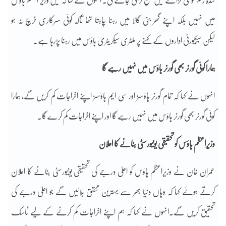
شدہ رقم قومی خزانے میں جمع کرائی جائے گی۔ انہوں نے کہا کہ میں وزیر اعظم ہاؤس
میں نہیں بلکہ اپنے گھر بنی گالا میں رہنا چاہتا تھا تاکہ کوئی سرکاری خرچ نہ ہو
لیکن سیکیورٹی اداروں کے کہنے پر ملٹری سیکریٹری ہاؤس میں رہنا پڑرہا ہے۔
ہمارا کوئی گورنر بھی گورنر ہاؤس میں نہیں رہے گا
انہوں نے کہا کہ تمام گورنر ہاؤسز اور سی ایم ہاؤسز اپنے اخراجات کم کریں گے، ہمارا
کوئی گورنر بھی گورنر ہاؤس میں نہیں رہے گا اور اپنے اخراجات کم کرے گا۔
وزیراعظم ہاؤس کو تحقیقی یونیورسٹی بنانے کا اعلان
عمران خان نے وزیراعظم ہاؤس کو اعلیٰ درجے کی تحقیقی یونیورسٹی بنانے کا اعلان
کرتے ہوئے کہا کہ وہاں دنیا بھر سے بہترین محقق بلائیں گے جو اعلیٰ درجے کی
تحقیق کریں گے۔انہوں نے کہا کہ ہم اپنے اخراجات کم کرنے کے لیے ٹاسک