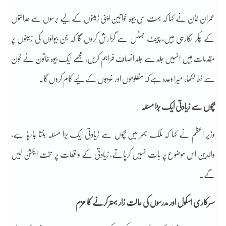
عمران خان نے کہا کہ بہت سی بیوہ خواتین اپنی زمینوں کے لیے برسوں سے عدالتوں
کے چکر لگارہی ہیں، چیف جسٹس سے گزارش کروں گا کہ جن بیواؤں کی زمینوں پر
مقدمات ہیں انہیں جلد سے جلد انصاف فراہم کریں، مجھے ایک بیوہ خاتون نے خون
سے خط لکھا، میرا وعدہ ہے کہ مظلوموں اور غریبوں کے لیے کام کروں گا۔
بچوں سے زیادتی ایک بڑا مسئلہ
وزیر اعظم نے کہا کہ ملک بھر میں بچوں سے زیادتی ایک بڑا مسئلہ بنتا جارہا ہے،
والدین اس موضوع پر بات نہیں کرپاتے، زیادتی کے واقعات پر سخت ایکشن لیں
گے۔
سرکاری اسکول اور مدرسوں کی حالت زار بہتر کرنے کا عزم