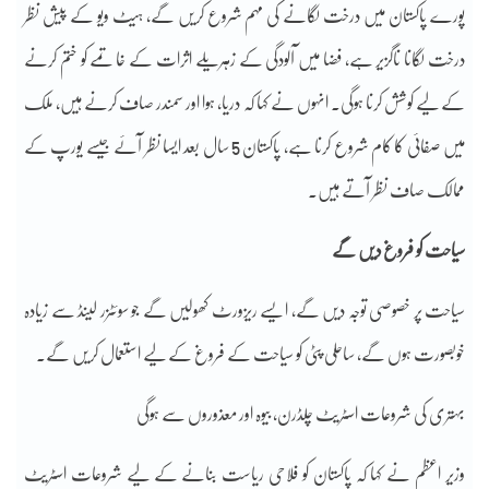
پورے پاکستان میں درخت لگانے کی مہم شروع کریں گے، ہیٹ ویو کے پیش نظر
درخت لگانا ناگزیر ہے، فضا میں آلودگی کے زہریلے اثرات کے خاتمے کو ختم کرنے
کے لیے کوشش کرنا ہوگی۔ انہوں نے کہا کہ دریا، ہوا اور سمندر صاف کرنے ہیں، ملک
میں صفائی کا کام شروع کرنا ہے، پاکستان 5 سال بعد ایسا نظر آئے جیسے یورپ کے
ممالک صاف نظر آتے ہیں۔
سیاحت کو فروغ دیں گے
سیاحت پر خصوصی توجہ دیں گے، ایسے ریزورٹ کھولیں گے جو سوئٹزر لینڈ سے زیادہ
خوبصورت ہوں گے، ساحلی پٹی کو سیاحت کے فروغ کے لیے استعمال کریں گے۔
بہتری کی شروعات اسٹریٹ چلڈرن، بیوہ اور معذوروں سے ہوگی
وزیر اعظم نے کہا کہ پاکستان کو فلاحی ریاست بنانے کے لیے شروعات اسٹریٹ