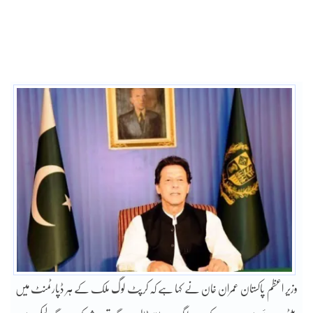
وزیر اعظم پاکستان عمران خان نے کہا ہے کہ کرپٹ لوگ ملک کے ہر ڈپارٹمنٹ میں