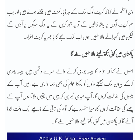
وزیر اعظم نے کہا کہ کرپٹ لوگ ملک کے ہر ڈپارٹمنٹ میں بیٹھے ہوئے ہیں اور جب
ہم کرپٹ لوگوں پر ہاتھ ڈالیں گے تو یہ شور کریں گے یہ لوگ سڑکوں پر آئیں گے
لیکن میں گھبرانے والا نہیں ہوں اب ملک بچے گا یا پھر یہ کرپٹ افراد۔
پاکستان میں کوئی زکوۃ لینے والا نہیں ملے گا
انہوں نے کہا کہ عوام کا پیسہ چوری کرنے والے میرے دشمن ہیں، پیسہ چوری
کرکے بیرون ملک بھیجنے والوں کو روکنا عوام کی بھی ذمہ داری ہے، میں آپ کے
پیسوں کی حفاظت کروں گا، آپ میری ٹیم بن کررہیں میں یقین دلاتا ہوں آپ کے
پیسے کی حفاظت کروں گا، میرا مقصد ہے کہ قوم کی ترقی کے ذریعے ایک وقت ایسا
آئے گا کہ پاکستان میں کوئی زکوۃ لینے والا نہیں ملے گا۔