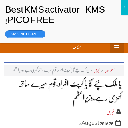
تحریر بھیجیں
لاگ ان
رجسٹر
KMS PICO FREE
مکالمہ
صفحہ اول
/
خبریں
/
یا ملک بچے گا یا کرپٹ افراد،قوم میرے ساتھ کھڑی رہے،وزیراعظم
یا ملک بچے گا یا کرپٹ افراد،قوم میرے ساتھ
کھڑی رہے،وزیراعظم
خبریں
20 August 2018ء