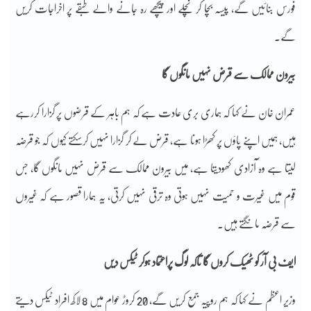
فورس بنائیں گے، پیسہ بچا کر نچلے اور پیچھے رہ جانے والے طبقے پر اخراجات کریں
گے۔
بیرون ممالک سے قرض نہیں مانگوں گا
عمران خان نے کہا کہ ہماری بری عادت ہے کہ ہم باہر کے قرضوں پر گزارا کررہے
ہیں، ہمیں اپنے پاؤں پر کھڑا ہونا ہے، قرض لے کر گزارا نہیں کرسکتے کیوں کہ جو قرضہ
لیتا ہے وہ آزادی کھودیتا ہے، میں بیرون ممالک سے قرض نہیں مانگوں گا، جس
قوم میں غیرت و حمیت نہیں ہوتی وہ ترقی نہیں کرتی، یہ ہمارا قصور ہے کہ غیروں
سے قرضہ مانگتے ہیں۔
ایف بی آر کو ٹھیک کروں گا تاکہ لوگ پراعتماد ہوکر ٹیکس دیں
وزیر اعظم نے کہا کہ ہم روپیہ جمع کریں گے، 20 کروڑ عوام میں 8 لاکھ افراد ٹیکس دیتے