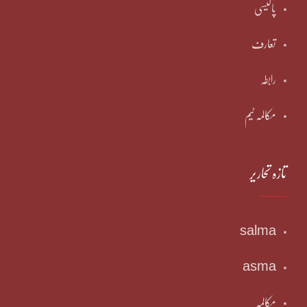
پالیسی
تعارف
رابطہ
مکالمہ ٹیم
تازہ تحاریر
salma
asma
مکالمہ