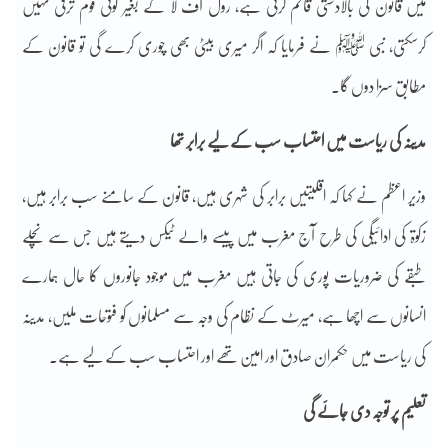
میں قانون کی بالادستی قائم کرنی ہے، رول آف لا کے بغیر کوئی قوم ترقی نہیں
کرسکتی، نبی ﷺ نے فرمایا کہ اگر میری بیٹی بھی چوری کرے گی تو قانون کے
مطابق سزا دوں گا۔
مدینہ کی ریاست میں احتساب سب کے لیے برابر تھا
وزیر اعظم نے کہا کہ اقلیتیں برابر کی شہری ہیں، قانون کے سامنے سب برابر ہیں،
زکوۃ کی ادائیگی کی طرح آج مغرب میں پیسے والے ٹیکس دیتے ہیں جس سے نچلے
طبقے کی ضروریات پوری کی جاتی ہیں مغرب میں موجود جانوروں کا حال ہمارے
انسانوں سے اچھا ہے، میرٹ کے نظام کی وجہ سے مسلمانوں کو فتوحات ملیں، مدینہ
کی ریاست میں حکمران صادق اور امین تھے اور احتساب سب کے لیے ہے۔
تعلیم پر توجہ دی جائے گی