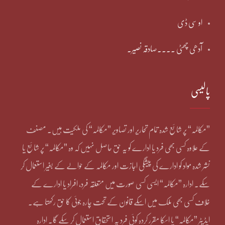
او سی ڈی
آدھی چھٹی ۔۔۔۔صادقہ نصیر۔
پالیسی
”مکالمہ“ پر شائع شدہ تمام تحاریر اور تصاویر ”مکالمہ“ کی ملکیت ہیں۔ مصنف
کے علاوہ کسی بھی فرد یا ادارے کو یہ حق حاصل نہیں کہ وہ ”مکالمہ“ پر شائع یا
نشر شدہ مواد کو ادارے کی پیشگی اجازت اور مکالمہ کے حوالے کے بغیر استعمال کر
سکے۔ ادارہ ”مکالمہ“ ایسی کسی صورت میں متعلقہ فرد، افراد یا ادارے کے
خلاف کسی بھی ملک میں اسکے قانون کے تحت چارہ جوئی کا حق رکھتا ہے۔
ایڈیٹر ”مکالمہ“ یا اسکا مقرر کردہ کوئی فرد یہ استحقاق استعمال کر سکے گا۔ ادارہ