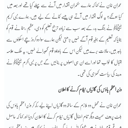
عمران خان نے کہا کہ ہمارے حکمران اقتدار میں آنے سے پہلے کیا تھے اور بعد میں
کیا ہوگئے؟ یہ لوگ اقتدار میں آتے ہی پیسے کمانے کے لیے ہیں، ہمارے نبی کریم
ﷺ نے جنگ بدر کے بعد سب سے زیادہ ترجیح تعلیم کو دی، عظیم رہنما نے قوم کو
بتایا کہ تعلیم کے بغیر قوم آگے نہیں بڑھتی لیکن ہمارے سوا دو کروڑ بچے اسکولوں سے
باہر ہیں، حالات برے ہیں لیکن اس کے باوجود قوم گھبرائے نہیں، یہ ملک علامہ
اقبال کا خواب تھا اور اسے ان ہی اصولوں پر بنائیں گے جس پر نبی اکرم ﷺ نے
مدینہ کی ریاست کھڑی کی تھی۔
وزیر اعظم ہاؤس کی گاڑیاں نیلام کرنے کا اعلان
عمران خان نے محض دو ملازم کے ساتھ دو گاڑیاں اپنے لیے رکھ کر وزیر اعظم ہاؤس کی
بلٹ پروف سمیت دیگر تمام اضافی گاڑیاں نیلام کرنے کا اعلان کردیا اور کہا کہ حاصل