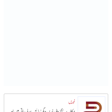
خبریں
مکالمہ پر لگنے والی خبریں دیگر زرائع سے لی جاتی ہیں اور