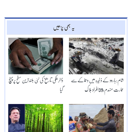
یہ بھی پڑھیں
شام:بارود کے ذخیرہ میں دھماکےسے
ڈالرملکی تاریخ کی نئی بلندترین سطح پرپہنچ
عمارت منہدم،39افراد ہلاک
گیا