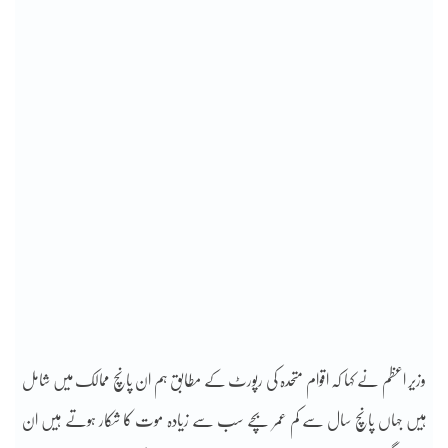
وزیر اعظم نے کہا کہ اقوام متحدہ کی رپورٹ کے مطابق ہم ان پانچ ممالک میں شامل
ہیں جہاں پانچ سال سے کم عمر بچے سب سے زیادہ موت کا شکار ہوتے ہیں ان