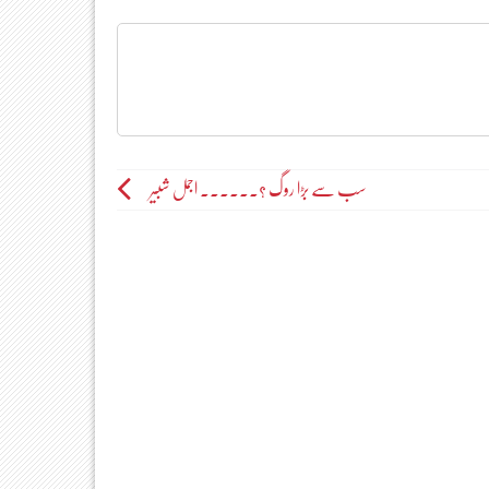
سب سے بڑا روگ ؟۔۔۔۔۔۔ اجمل شبیر