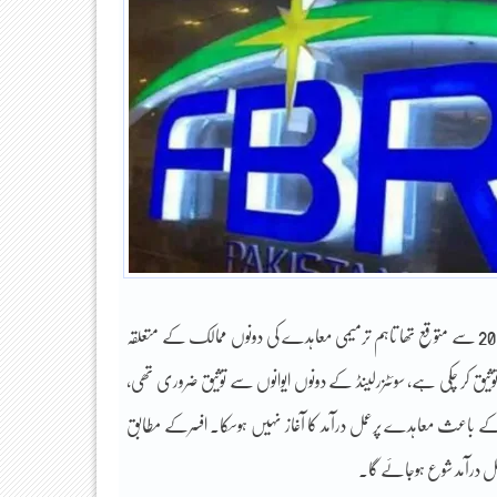
جاچکی ہے۔ معاہدے کے تحت دونوں ممالک کے درمیان معلومات کاتبادلہ جنوری 2018 سے متوقع تھا تاہم ترمیمی معاہدے کی دونوں ممالک کے متعلقہ
 توثیق کر چکی ہے، سوئٹزرلینڈ کے دونوں ایوانوں سے توثیق ضروری تھی،
 باعث معاہدے پرعمل درآمد کا آغاز نہیں ہوسکا۔ افسرکے مطابق
 درآمد شوع ہوجائے گا۔