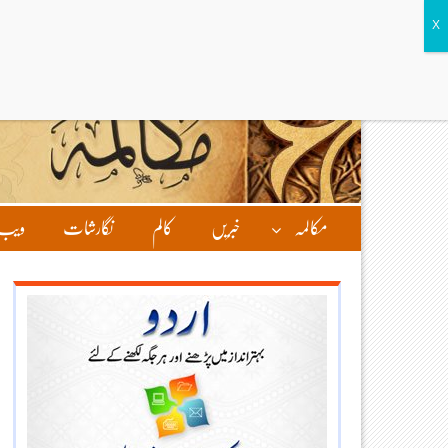
مکالمہ
خبریں
کالم
نگارشات
ویب 