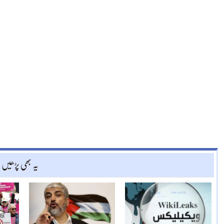
یہ بھی پڑھیں