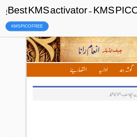
رجسٹر
Friday، 7 August 2026ء
KMS PICO FREE
گوشہ ہند
اداریہ
اختصاریئے
چاؤمعاہدہ التوا کاشکار