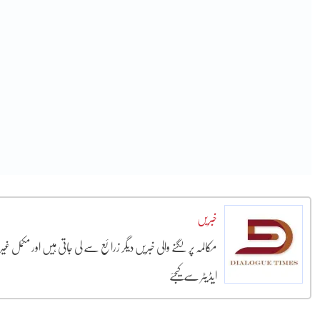
خبریں
مکالمہ پر لگنے والی خبریں دیگر زرائع سے لی جاتی ہیں اور مکمل غ
ایڈیٹر سے کیجئے