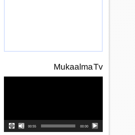
Mukaalma Tv
Video
Player
00:55
00:00