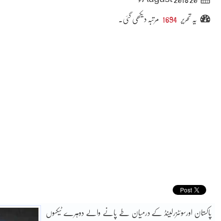
یہ تحریر
1694
مرتبہ دیکھی گئی۔
پاکستان اورسوئٹزرلینڈ کے درمیان طے پانے والے دوہرے ٹیکسوں