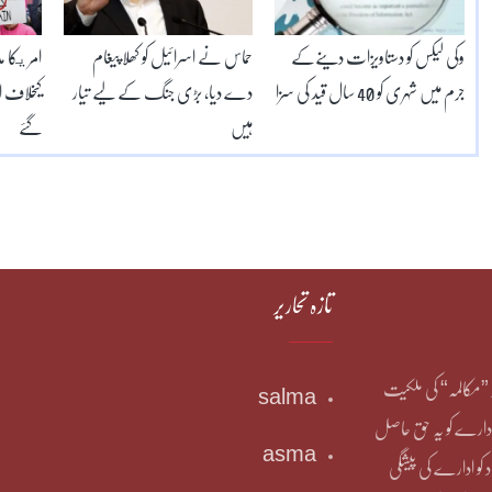
وکی لیکس کو دستاویزات دینےکے
حماس نے اسرائیل کو کھلا پیغام
امريکا م
جرم میں شہری کو 40 سال قید کی سزا
دے دیا، بڑی جنگ کے لیے تیار
کیخلاف 
ہیں
گئے
تازہ تحاریر
یر ”مکالمہ“ کی ملکیت
salma
دارے کو یہ حق حاصل
asma
د کو ادارے کی پیشگی