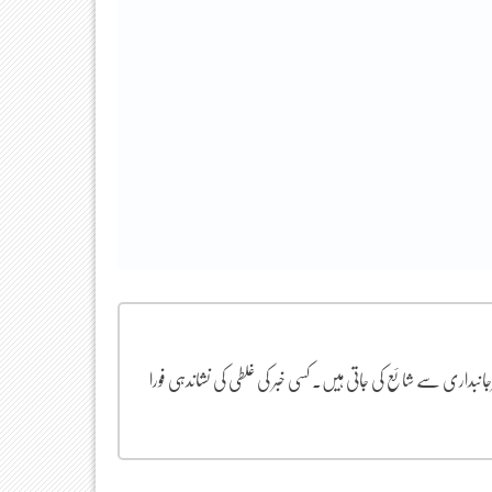
یرجانبداری سے شائع کی جاتی ہیں۔ کسی خبر کی غلطی کی نشاندہی فورا