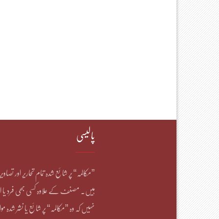
پالیسی
”مکالمہ“ پر شائع شدہ تمام تحاریر اور تصاو
ہیں۔ مصنف کے علاوہ کسی بھی فرد یا ا
نہیں کہ وہ ”مکالمہ“ پر شائع یا نشر شدہ موا