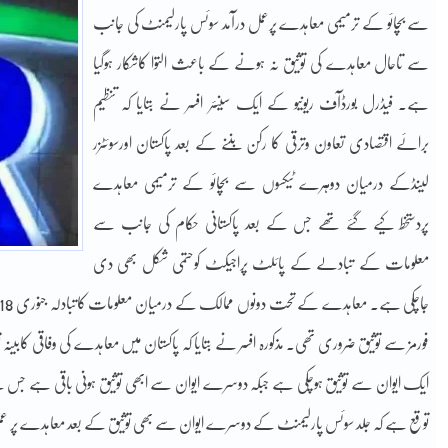
سے بچائو کے ترمیمی معاہدے پرعمل درآمد سوئس پارلیمنٹ کی جانب
سے تاحال معاہدے کی توثیق نہ ہونے کے باعث التوا کاشکار ہوگیا
ہے۔ فیڈرل بورڈآف ریونیو کے ایک سینئر افسر نے بتایا کہ تنظیم
برائے اقتصادی تعاون وترقی کا رکن بننے کے بعد پاکستان اورسوئٹزر
لینڈکے درمیان دوہرے ٹیکسوں سے بچائو کے ترمیمی معاہدے
پردستخط کیے گئے تھے جس کے بعد پاکستانی حکام کی جانب سے
معلومات کے تبادلے کے پائلٹ پراجیکٹ کوحتمی شکل بھی دی
فورمز سے توثیق ضروری تھی۔ مذکورہ افسر نے بتایا کہ پاکستان میں معاہدے کی وفاقی کابینہ
ایک ایوان سے توثیق ہوچکی ہے جبکہ دوسرے ایوان سے ابھی توثیق ہونی باقی ہے جس کے
توقع ہے کہ جلد سوئس پارلیمنٹ کے دوسرے ایوان سے بھی توثیق کے بعد معاہدے پر عمل