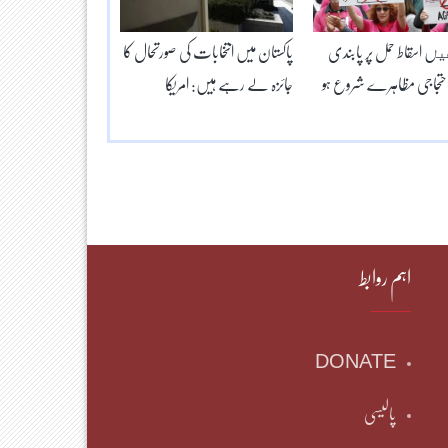
يں اسقاط حمل پر پابندی
پاکستان میں انتخابات کی صورتحال کا
احتجاجی مظاہرے شروع ہو
جائزہ لے رہے ہیں: امریکا
اہم روابط
DONATE
پالیسی