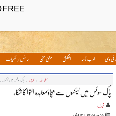
تحریر بھیجیں
لاگ ان
ٹی وی
ادب نامہ
انگلش
مشق سخن
سائنس/ نفسیات
صفحہ اول
/
خبریں
/
پاک سوئس میں ٹیکسوں سے ب
پاک سوئس میں ٹیکسوں سے بچاؤمعاہدہ التوا کاشکار
خبریں
20 August 2018ء