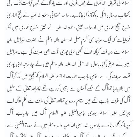
السلام کی قربانی اللہ تعالیٰ نے قبول فرمالی اور اسے یادگارکے طورپرقیامت تک باقی
رکھااب ہرسال اسکی یادکوتازہ کیاجاتاہے۔علامہ عسقلانی رحمۃ اللہ علیہ نے فتح الباری
شرح صحیح بخاری میں اورعلامہ عینی رحمۃ اللہ علیہ نے عینی شرح بخاری میں ذکر
فرمایاہے کہ ایک مرتبہ نبی اکرم صلی اللہ علیہ والہٖ وسلم نے حضرت جبرائیل علیہ
السلام سے دریافت کیاکہ تونے کبھی اپنی پوری قوت بھی صرف کی ہے۔جبرائیل
امین نے عرض کیایارسول اللہ صلی اللہ علیہ والہٖ وسلم میں نے چارمرتبہ اپنی پوری
قوت صرف کی ہے۔پہلی بارجب حضرت ابراہیم علیہ السلام کومنجیق میں رکھ کرآگ
میں ڈالاجارہاتھاآگ کے شعلے آسمان سے باتیں کررہے تھے پھراللہ تعالیٰ کے خلیل
آگ کی طرف جارہے تھے میں مقام سدرہ پرتھااللہ تعالیٰ کی طرف سے حکم ہواکہ اے
جبرائیل علیہ السلام جلدی جامیراخلیل علیہ السلام آگ میں جارہاہے آگ
کوپرمارکرگلزاربنادے یارسول اللہ صلی اللہ علیہ والہٖ وسلم میں نے سدرۃ المنتہیٰ سے