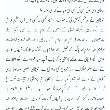
تومیرے لئے اس سے بڑھ کرکیاسعادت ہوگی۔شاعرنے کیاخوب کہا۔
ؔ ؎جان دی ہوئی اسی کی تھی حق تویہ ہے کہ حق ادانہ ہوا
شیطان نے ہرممکن کوشش کی کہ حضرت ابراہیم ؑ کسی نہ کسی طرح اس عظیم قربانی
سے رک جائیں۔مگراللہ تعالیٰ کے خلیل کے عزم سے بے بس ہوگیا۔اسکے
بعدشیطان نے حضرت ابراہیم علیہ السلام کے دل میں وسوسہ ڈالناشروع کیاحضرت
ابراہیم علیہ السلام اللہ پاک کے خلیل تھے فوراََ پہچان گئے کہ یہ کارنامہ شیطان کاہے
جواس عظیم قربانی سے روکنے کامشن پوراکررہاہے آپ علیہ السلام نے اسکودھتکارنے
کے لئے پتھراٹھاکراسے مارناشروع کیااورفرمایااے شیطان لعین دورہوجامیری
نظروں کے سامنے اللہ تعالی کویہ ادائے ابراہیمی اتنی پسندآئی کہ قیامت تک حج
کرنے والے حاجیوں کے لئے حکم فرمادیاکہ میرے پیارے خلیل علیہ السلام کی
سنت کوزندہ رکھنے کے لئے یہاں پرشیطان کوسات کنکرماریں۔حضرت ابراہیم علیہ
السلام اورحضرت اسماعیل علیہ السلام ایک پہاڑکے قریب پہنچے توحضرت ابراہیم علیہ