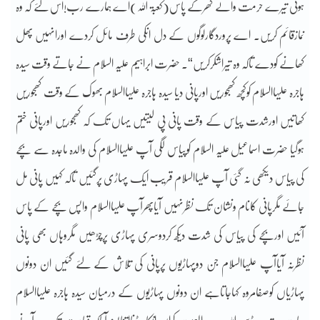
ہوتی تیرے حرمت والے گھرکے پاس(کعبۃ اللہ)اے ہمارے رب!اس لئے کہ وہ
نمازقائم کریں۔ اے پروردگارلوگوں کے دل انکی طرف مائل کردے اورانہیں پھل
کھانے کودے تاکہ وہ تیراشکرکریں“۔ حضرت ابراہیم علیہ السلام نے جاتے وقت سیدہ
ہاجرہ علیہاالسلام کوکچھ کھجوریں اورپانی دیا سیدہ ہاجرہ علیہاالسلام بھوک کے وقت کھجوریں
کھاتیں اورشدت پیاس کے وقت پانی پی لیتیں یہاں تک کہ کھجوریں اورپانی ختم
ہوگیا حضرت اسماعیل علیہ السلام کوپیاس لگی آپ علیہاالسلام کی والدہ ماجدہ سے بچے
کی پیاس دیکھی نہ گئی آپ علیہاالسلام قریب ایک پہاڑی پرگئیں تاکہ کہیں پانی مل
جائے مگرپانی کانام ونشان تک نظرنہیں آیاپھرآپ علیہاالسلام واپس بچے کے پاس
آئیں اوربچے کی پیاس کی شدت دیکھ کردوسری پہاڑی پرچڑھیں مگروہاں بھی پانی
نظرنہ آیاآپ علیہاالسلام جن دوپہاڑیوں پرپانی کی تلاش کے لئے گئیں ان دونوں
پہاڑیاں کوصفامروہ کہاجاتاہے ان دونوں پہاڑیوں کے درمیان سیدہ ہاجرہ علیہاالسلام