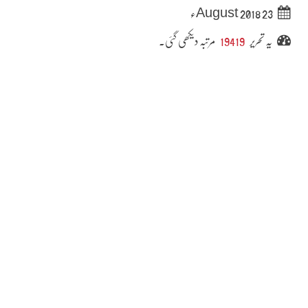
23 August 2018ء
یہ تحریر
19419
مرتبہ دیکھی گئی۔