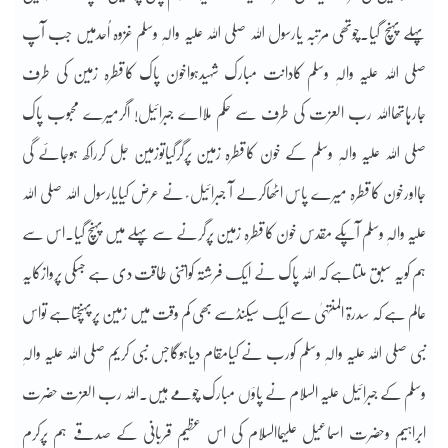
پہلے پہنچ گیا۔چوتھی مرتبہ یارسول اللہ صلی اللہ علیہ والہٖ وسلم غزوہ اُحدمیں جب آپ
صلی اللہ علیہ والہٖ وسلم کادانت مبارک شہیدہواخون پاک کاقطرہ زمین کی طرف
جارہاتھااللہ رب العزت کی طرف سے حکم ملااے جبرائیل! اگرمیرے محبوب پاک
صلی اللہ علیہ والہٖ وسلم کے خون کاقطرہ زمین پرگرگیاتوزمین جل کرراکھ ہوجائے گی
جااورخون کاقطرہ میرے پاس اٹھاکرلے آ جبرائیل ؑ نے عرض کیایارسول اللہ صلی اللہ
علیہ والہٖ وسلم آپکے مقدس خون کاقطرہ زمین پرگرنے سے پہلے میں پہنچ گیا۔اس سے
ہم کویہ سبق ملتاہے کہ اللہ پاک نے ایک فرشتہ کواتنی طاقت دی ہے جسکی پروازکایہ
عالم ہے کہ سدرۃ المنتہیٰ سے ایک سیکنڈسے بھی کم وقت میں زمین پرپہنچتاہے تواس
نبی صلی اللہ علیہ والہٖ وسلم کورب نے کیامقام دیاہوگاجس نبی کریم صلی اللہ علیہ والہٖ
وسلم کے جبرائیل علیہ السلام نے پاؤں مبارک چومے ہیں۔اللہ رب العزت حضرت
ابراہیم وحضرت اسماعیل علیہماالسلام کی اس عظیم قربانی کے صدقے ہم پرکرم