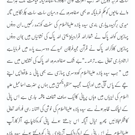
سات مرتبہ دوڑیں اللہ رب العزت کوان انکادوڑنااتناپسندآیاکہ قیامت تک ہرآنے
والے حاجیوں کوحکم فرمایاکہ وہ بھی صفاومروہ کے درمیان سات سات چکرلگائیں تاکہ
میری برگزیدہ پیاری بندی سیدہ ہاجرہ علیہاالسلام کی سنت کوزندہ رکھیں۔ان دونوں
پہاڑیوں کواللہ پاک نے شعائراللہ قراردیا(یعنی اللہ پاک کی نشانیاں ہیں)ان دونوں
پہاڑیوں کاذکراللہ پاک نے قرآن مجیدفرقان حمیدکے دوسرے پارہ میں فرمایاہے
ارشادباری تعالیٰ ہے۔ترجمہ۔”بے شک صفااورمروہ اللہ پاک کی نشانیوں میں سے
ہیں ” جب سیدہ ہاجرہ علیہاالسلام کودوسری پہاڑی سے بھی پانی نہ ملاتوواپس اپنے
بچے کے پاس آتی ہیں اورایک عجیب منظردیکھتی ہیں جہاں پر حضرت اسماعیل علیہ
السلام کی ایڑیاں ہیں وہاں پرپانی کاایک صاف شفاف چشمہ جاری ہے اس پانی
کے اچانک ظاہرہونے سے سیدہ ہاجرہ علیہاالسلام کی خوشی کی انتہانہ رہی فوراََاللہ تعالیٰ
کاشکربجالائیں پھریہ خیال آیاکہ اس بڑھتے ہوئے پانی کوروکناچاہیے آخرکارآپ
علیہاالسلام نے اس پانی کے اردگردایک آڑبنادی پانی کوروکتے ہوئے سیدہ ہاجرہ