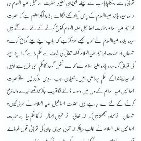
قربانی سے روکناچاہاسب سے پہلے شیطان لعین حضرت اسماعیل علیہ السلام کی
والدہ سیدہ ہاجرہ علیہاالسلام کے پاس آیااورکہنے لگااے ہاجرہ! آپکومعلوم ہے کہ حضرت
ابراہیم علیہ السلام،حضرت اسماعیل علیہ السلام کوذبح کرنے کے لئے لے گئے ہیں
سیدہ ہاجرہ علیہاالسلام نے کہایہ کیسے ہوسکتاہے کہ باپ اپنے بیٹے کوذبح کرے؟
شیطان بولاحضرت ابراہیم علیہ السلام کواللہ تعالیٰ کی طرف سے حکم ملاہے کہ اپنے بیٹے
کی قربانی کر۔سیدہ ہاجرہ علیہاالسلام نے کہااے شخص اگرخداکاحکم اسی طرح ہے تومیں
اورمیرابیٹاخداکے حکم پرراضی ہیں۔شیطان جب مایوس ہوکرواپس ہواتوحضرت
اسماعیل علیہ السلام کے دل میں وسوسہ ڈالنے لگاقریب جاکرکہاتجھے تیرے والدذبح
کرنے کے لئے لے جارہے ہیں حضرت اسماعیل علیہ السلام نے فرمایاکیوں؟
شیطان نے کہاوہ سمجھتے ہیں کہ ا للہ تعالیٰ نے انہیں ایساکرنے کا حکم دیاہے حضرت
اسماعیل علیہ السلام نے جواب دیااگراللہ تعالیٰ میری جان کی قربانی قبول فرمالے