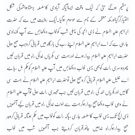
پرمقیم ہوگئے حتیٰ کہ ایک وقت ایساآیاکہ آبادی کاسلسلہ بڑھتاہواشہرکی شکل
اختیارکرگیااورمکہ معظمہ کے نام سے موسوم ہوگیا۔ایک روایت میں ہے کہ حضرت
ابراہیم علیہ السلام نے ذی الحجہ کی پہلی شب کوخواب دیکھاجس سے آپ کوندادی
جارہی ہے کہ اے ابراہیم علیہ السلام اپنے رب کی بارگاہ میں قربانی کروجب صبح ہوئی
حضرت ابراہیم علیہ السلام بیدارہوئے اوربہت سی بکریاں خداکی راہ میں قربان کیں
پھردوسری رات کوبھی یہی خواب دیکھاجس میں آپ علیہ السلام کوحکم مل رہاہے
اے خلیل علیہ السلام قربانی کروصبح ہوئی توحضرت ابراہیم علیہ السلام نے بہت سی
گائیں اوربکریاں اللہ کی راہ میں قربان کیں جب تیسری رات ہوئی توآپ علیہ السلام
نے وہی خواب دیکھاصبح بیدارہوکربہت سے اونٹ خداکی راہ میں قربان کیے آٹھویں
ذی الحج تک یہی خواب کاسلسلہ جاری رہاکہ رات کوخواب میں حکم ہوتاکہ قربانی کروہر
صبح بیدارہوکرراہ خدامیں جانورقربان کردیتے جب آٹھویں شب میں خواب