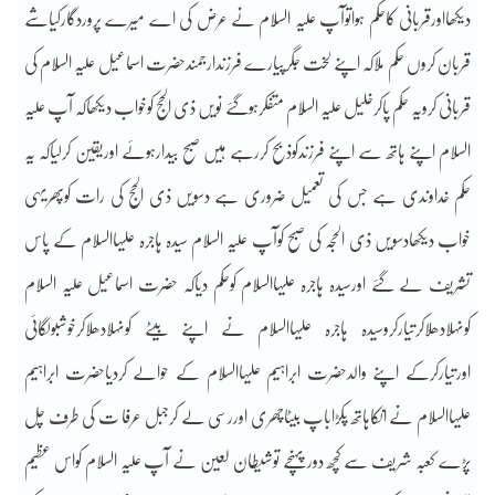
دیکھااورقربانی کاحکم ہواتوآپ علیہ السّلام نے عرض کی اے میرے پروردگارکیاشے
قربان کروں حکم ملاکہ اپنے لخت جگرپیارے فرزندارجمندحضرت اسماعیل علیہ السّلام کی
قربانی کرویہ حکم پاکرخلیل علیہ السّلام متفکرہوگئے نویں ذی الحج کوخواب دیکھاکہ آپ علیہ
السلام اپنے ہاتھ سے اپنے فرزندکوذبح کررہے ہیں صبح بیدارہوئے اوریقین کرلیاکہ یہ
حکم خداوندی ہے جس کی تعمیل ضروری ہے دسویں ذی الحج کی رات کوپھریہی
خواب دیکھادسویں ذی الحجہ کی صبح کوآپ علیہ السلام سیدہ ہاجرہ علیہاالسلام کے پاس
تشریف لے گئے اورسیدہ ہاجرہ علیہاالسلام کوحکم دیاکہ حضرت اسماعیل علیہ السلام
کونہلادھلاکرتیارکروسیدہ ہاجرہ علیہاالسلام نے اپنے بیٹے کونہلادھلاکرخوشبولگائی
اورتیارکرکے اپنے والدحضرت ابراہیم علیہاالسلام کے حوالے کردیاحضرت ابراہیم
علیہاالسلام نے انکاہاتھ پکڑاباپ بیٹاچھری اوررسی لے کرجبل عرفا ت کی طرف چل
پڑے کعبہ شریف سے کچھ دورپہنچے توشیطان لعین نے آپ علیہ السلام کواس عظیم