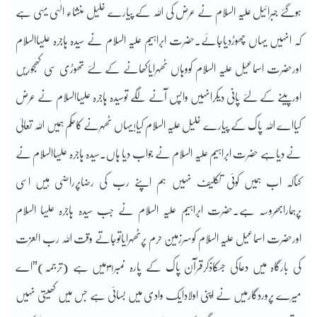
ہوگئے جبرائیل علیہ السلام نے عرض کی اللہ کے پیارے خلیل منشاء الٰہی یہی ہے
کہ انہیں یہاں چھوڑدیاجائے۔حضرت ابراہیم علیہ السلام نے سیدہ ہاجرہ علیہاالسلام
اورحضرت اسماعیل علیہ السلام کووہاں ٹھہرایاکھانے کے لئے تھوڑی سی کھجوریں
اورپینے کے لئے پانی دیکرانہیں واپس آنے لگے توسیدہ ہاجرہ علیہاالسلام نے عرض
کیااے اللہ پاک کے پیارے خلیل علیہ السلام کیا!یہاں ٹھہرنے کاحکم ہمیں اللہ تعالیٰ
نے دیاہے حضرت ابراہیم علیہ السلام نے جواب دیا ہاں۔سیدہ ہاجرہ علیہاالسلام نے
کہاکہ اب ہمیں کوئی تکلیف نہیں ہم اپنے رب کی رضاپرراضی ہیں اسی
پرہمارابھروسہ ہے۔حضرت ابراہیم علیہ السلام نے جب سیدہ ہاجرہ علیہا السلام
اورحضرت اسماعیل علیہ السلام کوسرزمین حرم پرٹھہرایاتوجاتے وقت اللہ رب العزت
کی بارگاہ میں دعاکی جسکاذکرقرآن پاک کے پارہ نمبر۳۱میں ہے (ترجمہ)”اے
میرے پروردگارمیں نے اپنی اولادایک وادی میں بسائی ہے جس میں کھیتی نہیں