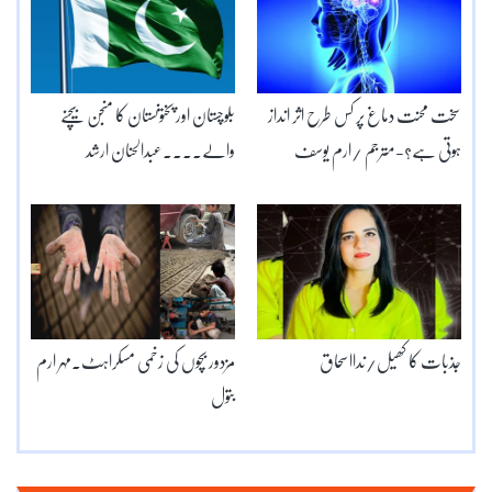
سخت محنت دماغ پر کس طرح اثر انداز
بلوچستان اور پختونستان کا منجن بیچنے
ہوتی ہے؟-مترجم /ارم یوسف
والے۔۔۔۔عبدالحنان ارشد
جذبات کا کھیل/ندااسحاق
مزدور بچوں کی زخمی مسکراہٹ۔مہر ارم
بتول