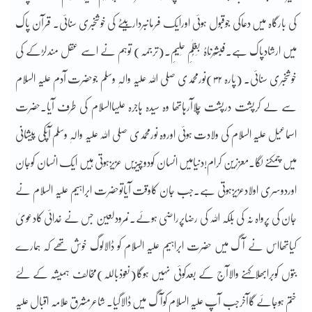
کی بارگاہ میں دعاکی جوقبول ہوئی اورایک فرمانبرداربیٹے کی خوشخبری سنائی۔ قرآن پاک
میں ارشادپاک ہے۔فَبَشَّرْنَاہُ بِغُلٰمِِ حَلِیْمِِ۔(ترجمہ) توہم نے اسے عقل مندلڑکے کی
خوشخبری سنائی۔ (پارہ ۳۲)نورمحمدی صلی اللہ علیہ والہٖ وسلم جوحضرت آدم علیہ السلام
سے لے کرپشت درپشت چلاآرہاتھا وہ سیدہ ہاجرہ علیہاالسلام کی طرف آیا۔حضرت
اسماعیل علیہ السلام کی ولادت ہوئی اوروہ نورمحمدی صلی اللہ علیہ والہٖ وسلم آپکی پیشانی
میں چمکنے لگا۔معززین کرام!دنیامیں انسان کودوچیزیں عزیزہوتی ہیں ایک انسان کوجان
اوردوسری اولادعزیزہوتی ہے۔جب جان کاوقت آیاتوحضرت ابراہیم علیہ السلام نے
جان کی پرواہ نہ کی بلکہ اللہ کی رضاپرراضی ہوئے۔نمرودلعین جس نے خدائی کادعویٰ
کیاتھااس نے آگ میں حضرت ابراہیم علیہ السلام کو ڈالالوگ خوش تھے کہ ہمارے
بتوں کوبرابھلاکہنے والاآج کے بعدکوئی نہیں ہوگا(نعوذباللہ)مخالف ہمیشہ کے لئے
ختم ہوجائے گاآخرجب آپ علیہ السلام کوآگ میں ڈالاگیا۔ شاعرمشرق علامہ اقبال علیہ