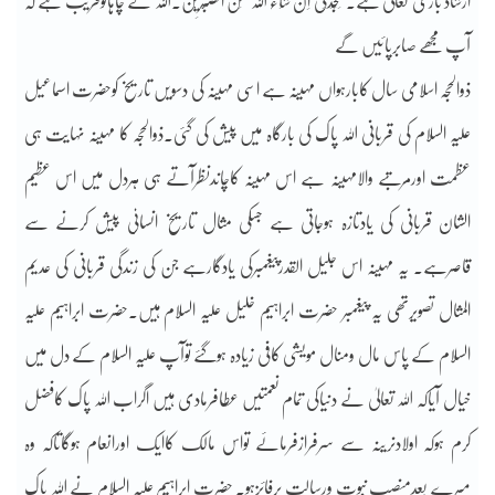
ارشاد باری تعالیٰ ہے۔سَتَجِدُنِیْ اِنْ شَآءَ اللّٰہُ مِنْ الصبَّرِیْنَ۔اللّٰہ نے چاہاتوقریب ہے کہ
آپ مجھے صابرپائیں گے
ذوالحجہ اسلامی سال کابارہواں مہینہ ہے اسی مہینہ کی دسویں تاریخ کوحضرت اسماعیل
علیہ السلام کی قربانی اللہ پاک کی بارگاہ میں پیش کی گئی۔ذوالحجہ کا مہینہ نہایت ہی
عظمت اورمرتبے والامہینہ ہے اس مہینہ کاچاندنظرآتے ہی ہردل میں اس عظیم
الشان قربانی کی یادتازہ ہوجاتی ہے جسکی مثال تاریخ انسانی پیش کرنے سے
قاصرہے۔ یہ مہینہ اس جلیل القدرپیغمبرکی یادگارہے جن کی زندگی قربانی کی عدیم
المثال تصویرتھی یہ پیغمبر حضرت ابراہیم خلیل علیہ السلام ہیں۔حضرت ابراہیم علیہ
السلام کے پاس مال ومنال مویشی کافی زیادہ ہوگئے توآپ علیہ السلام کے دل میں
خیال آیاکہ اللہ تعالیٰ نے دنیاکی تمام نعمتیں عطافرمادی ہیں اگراب اللہ پاک کافضل
کرم ہوکہ اولادنرینہ سے سرفرازفرمائے تواس مالک کاایک اورانعام ہوگاتاکہ وہ
میرے بعدمنصب نبوت ورسالت پرفائزہو۔ حضرت ابراہیم علیہ السلام نے اللہ پاک