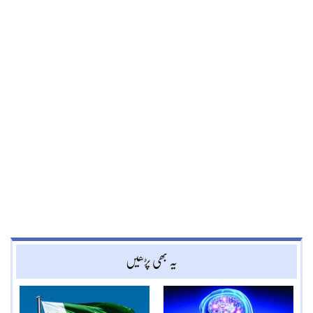
یہ بھی پڑھیں