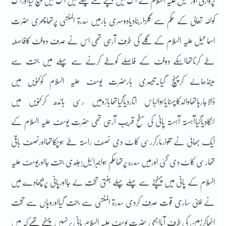
پروازکی اورخلیل علیہ السلام کے آگ میں پہنچنے سے پہلے میں آگ میں پہنچ گیااورآگ
کواللہ تعالیٰ کے حکم سے گلزاربنادیادوسری بارمیں سدرۃ المنتہٰی پرتھاچھری حضرت
اسماعیل علیہ السلام کے گلے کی طرف آرہی تھی اس نے صرف دوفٹ کافاصلہ
طے کرناتھااسکے دوفٹ کے فاصلے کوطے کرنے سے پہلے میں جنت سے
مینڈھالے کرپہنچ گیا۔تیسری بارحضرت یوسف علیہ السلام کوکنویں میں
ڈالاجارہاتھاوالدکاپہنایاہوالباس اتاردیاگیاتھابازومیں رسی باندھ کرکنویں میں
لٹکادیاگیاآہستہ آہستہ پانی کی سطح قریب آرہی تھی حضرت یوسف علیہ السلام کے
ایک بھائی نے تلوارمارکررسی کاٹ دی نصف راستہ طے ہوچکاتھااورنصف باقی
تھارسی کاٹ دی گئی اورمیں سدرہ پرتھاحکم ہواجبرائیل!جلدی جنت جااوریوسف علیہ
السلام کے پانی میں پہنچنے سے پہلے پہلے جنتی تخت لے جااورپانی پربچھادے میں
نے اپنی ساری قوت صرف کردی سدرۃ المنتہیٰ سے جنت گیااوروہاں سے تخت
اٹھاکرزمین کی طرف آیاابھی حضرت یوسف علیہ السلام پانی پرنہیں پہنچے تھے کہ میں