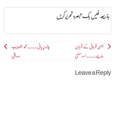
بذریعہ فیس بک تبصرہ تحریر کریں
Post
ایسی قربانی کے قربان
چاند پر پانی ۔۔۔۔ محمد شاہزیب
جائیے۔۔۔۔ اسد مفتی
صدیقی
navigation
Leave a Reply