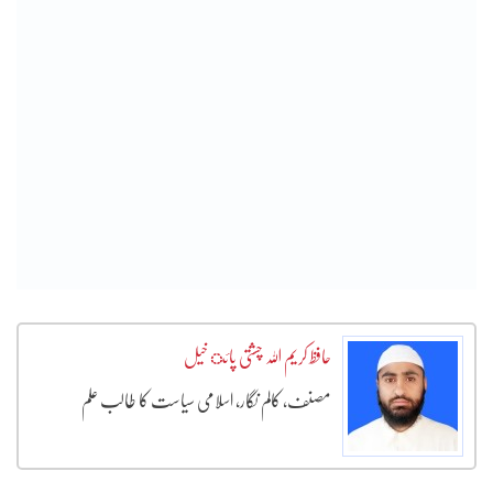
حافظ کریم اللہ چشتی پائ خیل
مصنف، کالم نگار، اسلامی سیاست کا طالب علم