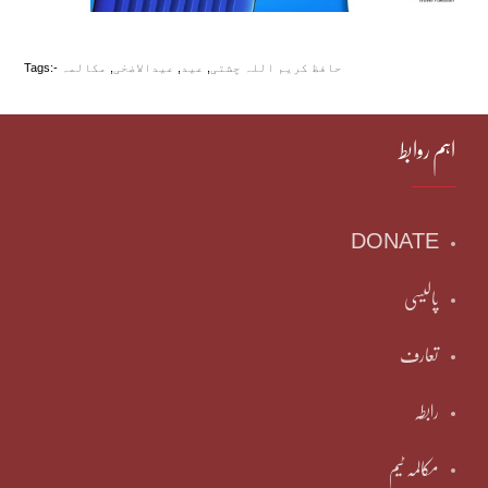
حافظ کریم اللہ چشتی
,
عید
,
عیدالاضحٰی
,
مکالمہ
Tags:-
اہم روابط
DONATE
پالیسی
تعارف
رابطہ
مکالمہ ٹیم