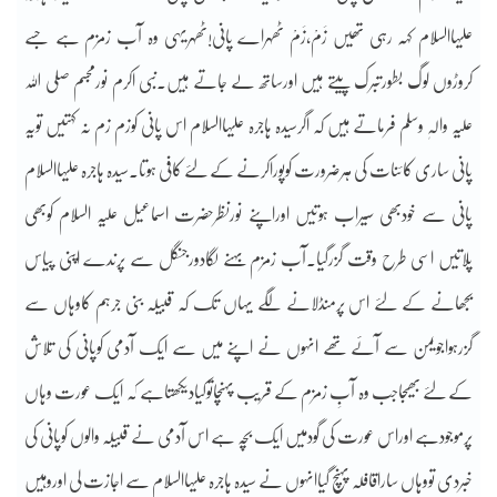
علیہاالسلام کہہ رہی تھیں زَمْ،زَمْ ٹھہراے پانی!ٹھہریہی وہ آب زمزم ہے جسے
کروڑوں لوگ بطورتبرک پیتے ہیں اورساتھ لے جاتے ہیں۔نبی اکرم نورمجسم صلی اللہ
علیہ والہٖ وسلم فرماتے ہیں کہ اگرسیدہ ہاجرہ علیہاالسلام اس پانی کوزم زم نہ کہتیں تویہ
پانی ساری کائنات کی ہرضرورت کوپوراکرنے کے لئے کافی ہوتا۔سیدہ ہاجرہ علیہاالسلام
پانی سے خودبھی سیراب ہوتیں اوراپنے نورنظرحضرت اسماعیل علیہ السلام کوبھی
پلاتیں اسی طرح وقت گزرگیا۔آب زمزم بہنے لگادورجنگل سے پرندے اپنی پیاس
بجھانے کے لئے اس پرمنڈلانے لگے یہاں تک کہ قبیلہ بنی جرہم کاوہاں سے
گزرہواجویمن سے آئے تھے انہوں نے اپنے میں سے ایک آدمی کوپانی کی تلاش
کے لئے بھیجاجب وہ آبِ زمزم کے قریب پہنچاتوکیادیکھتاہے کہ ایک عورت وہاں
پرموجودہے اوراس عورت کی گودمیں ایک بچہ ہے اس آدمی نے قبیلہ والوں کوپانی کی
خبردی تووہاں ساراقافلہ پہنچ گیاانہوں نے سیدہ ہاجرہ علیہاالسلام سے اجازت لی اوروہیں