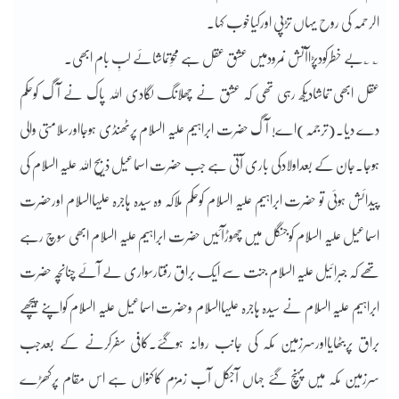
الرحمہ کی روح یہاں تڑپی اورکیاخوب کہا۔
؎ ؎بے خطرکودپڑاآتش نمرودمیں عشق عقل ہے محوِتماشائے لبِ بام ابھی۔
عقل ابھی تماشادیکھ رہی تھی کہ عشق نے چھلانگ لگادی اللہ پاک نے آگ کوحکم
دے دیا۔(ترجمہ)اے! آگ حضرت ابراہیم علیہ السلام پرٹھنڈی ہوجااورسلامتی والی
ہوجا۔جان کے بعداولادکی باری آتی ہے جب حضرت اسماعیل ذبیح اللہ علیہ السلام کی
پیدائش ہوئی تو حضرت ابراہیم علیہ السلام کوحکم ملاکہ وہ سیدہ ہاجرہ علیہاالسلام اورحضرت
اسماعیل علیہ السلام کوجنگل میں چھوڑآئیں حضرت ابراہیم علیہ السلام ابھی سوچ رہے
تھے کہ جبرائیل علیہ السلام جنت سے ایک براق رفتارسواری لے آئے چنانچہ حضرت
ابراہیم علیہ السلام نے سیدہ ہاجرہ علیہاالسلام وحضرت اسماعیل علیہ السلام کواپنے پیچھے
براق پربٹھایااورسرزمین مکہ کی جانب روانہ ہوگئے۔کافی سفرکرنے کے بعدجب
سرزمین مکہ میں پہنچ گئے جہاں آجکل آب زمزم کاکنواں ہے اس مقام پرکھڑے