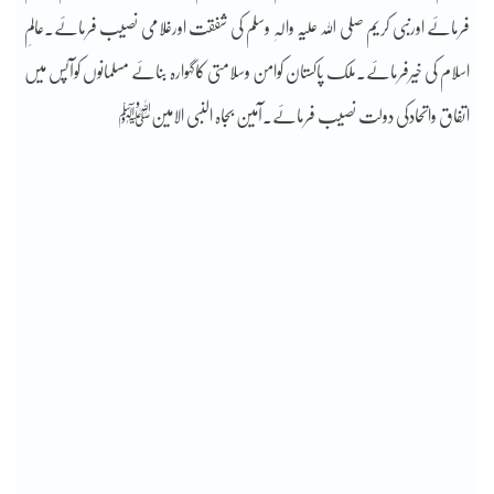
فرمائے اورنبی کریم صلی اللہ علیہ والہٖ وسلم کی شفقت اورغلامی نصیب فرمائے۔عالمِ
اسلام کی خیرفرمائے۔ملک پاکستان کوامن وسلامتی کاگہوارہ بنائے مسلمانوں کوآپس میں
اتفاق واتحادکی دولت نصیب فرمائے۔آمین بجاہ النبی الامینﷺ