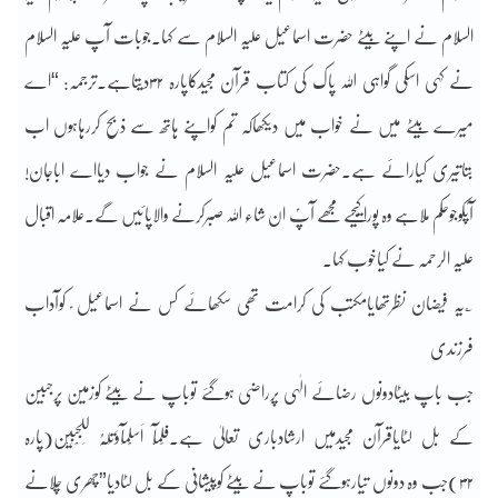
السلام نے اپنے بیٹے حضرت اسماعیل علیہ السلام سے کہا۔جوبات آپ علیہ السلام
نے کہی اسکی گواہی اللہ پاک کی کتاب قرآن مجیدکاپارہ ۳۲دیتاہے۔ترجمہ: “اے
میرے بیٹے میں نے خواب میں دیکھاکہ تم کواپنے ہاتھ سے ذبح کررہاہوں اب
بتاتیری کیارائے ہے۔حضرت اسماعیل علیہ السلام نے جواب دیااے اباجان!
آپکوجوحکم ملاہے وہ پوراکیجیے مجھے آپؑ ان شاء اللہ صبرکرنے والاپائیں گے۔علامہ اقبال
علیہ الرحمہ نے کیاخوب کہا۔
؎یہ فیضان نظرتھایامکتب کی کرامت تھی سکھائے کس نے اسماعیل ؑ کوآداب
فرزندی
جب باپ بیٹادونوں رضائے الٰہی پرراضی ہوگئے توباپ نے بیٹے کوزمین پرجبین
کے بل لٹایاقرآن مجیدمیں ارشادباری تعالیٰ ہے۔فَلَمَّآ اَسْلَمَآوَتَلَّہُ لِلْجَبِیْن(پارہ
۳۲)جب وہ دونوں تیارہوگئے توباپ نے بیٹے کوپیشانی کے بل لٹادیا”چھری چلانے