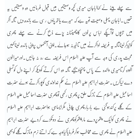
سے پہلے بیٹے نے کہااباجان میری کچھ وصیتیں ہیں قبول فرمائیں وہ وصیتیں یہ
تھیں۔اباجان پہلی وصیت تویہ ہے کہ میرے ہاتھ پاؤں رسی سے باندھ دیں تاکہ اگر
میں تڑپوں توآپکے لباس پرخون کاچھینٹانہ پڑے ذبح کرنے سے پہلے چھری
کوتیزکرلیناتاکہ یہ فریضہ اداکرنے میں تاخیرنہ ہوجائے۔اپنی آنکھوں پرپٹی باندھ لیناکہیں
محبت پدری کی وجہ سے آپ علیہ السلام اس فریضہ سے رہ نہ جائیں۔اورمیراخون
آلودہ کُرتامیری والدہ کے پاس پہنچادیجیے تاکہ وہ اس کُرتے کودیکھ کر اپنے دل کوتسلی
دے لیاکریں۔حضرت ابراہیم علیہ السلام نے حکم خداوندی کوپوراکرتے ہوئے حضرت
اسماعیل علیہ السلام کے نازک حلق پرچھری رکھی توچھری حضرت اسماعیل علیہ السلام
کے گلے پرکندہوگئی ہے باربارچھری چلائی مگرایساہی ہواحضرت ابراہیم علیہ السلام
نے چھری کوایک پتھرپردے ماراپتھرکوچھری نے دوٹکڑے کردیے حضرت ابراہیم
علیہ السلام نے چھری سے مخاطب ہوکرفرمایاکیاوجہ ہے کہ اتنے نرم ونازک گلے کوبھی