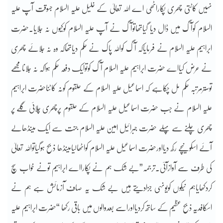
نہیں کاٹتی چھری پکاراٹھی اے اللہ تعالیٰ کے خلیل علیہ السلام جسوقت آپ علیہ
السلام کوآگ میں ڈال دیا گیاتھاتوآگ نے آپ علیہ السلام کوکیوں نہ جلایا۔حضرت
ابراہیم علیہ السلام نے فرمایاکہ آگ کواللہ پاک نے حکم دیاتھاکہ وہ نہ جلائے چھری
نے عرض کیااے حضرت ابراہیم علیہ السلام آگ کوتوایک دفعہ حکم ہواکہ نہ جلانامجھے
توسترمرتبہ حکم مل چکاہے کہ اسماعیل علیہ السلام کے حلقوم کونہ کاٹناحضرت ابراہیم
علیہ السلام نے جب حضرت اسماعیل علیہ السلام کے حلقوم پرچھری چلائی گلے پر
چھری چلنے سے پہلے حضرت جبرائیل امین علیہ السلام جنت سے ایک مینڈھالے
آئے اسکونیچے رکھ دیااورحضرت اسماعیل علیہ السلام کواٹھالیامینڈھا ذبح ہوگیاتواللہ تعالیٰ
کی طرف سے آوازآئی۔ترجمہ”بے شک ہم نے پکارااے ابراہیم تونے خواب سچ
کردکھایاہم نیکوں کویونہی جزادیتے ہیں بے شک یہ صاف آزمائش ہے ہم نے
اسکافدیہ ذبح عظیم کے ساتھ کردیااوراسے بعدوالوں میں باقی رکھا “حضرت ابراہیم علیہ