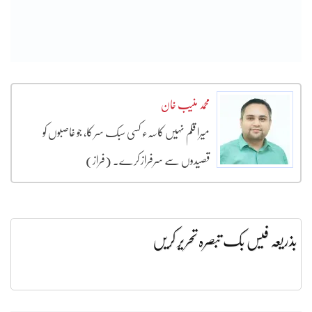
محمد منیب خان
میرا قلم نہیں کاسہء کسی سبک سر کا، جو غاصبوں کو
قصیدوں سے سرفراز کرے۔ (فراز)
بذریعہ فیس بک تبصرہ تحریر کریں