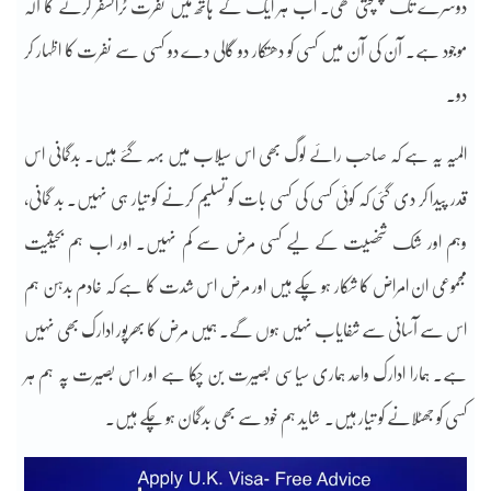
دوسرے تک پہنچتی تھی۔ اب ہر ایک کے ہاتھ میں نفرت ٹرانسفر کرنے کا آلہ
موجود ہے۔ آن کی آن میں کسی کو دھتکار دو گالی دے دو کسی سے نفرت کا اظہار کر
دو۔
المیہ یہ ہے کہ صاحب رائے لوگ بھی اس سیلاب میں بہہ گئے ہیں۔ بدگمانی اس
قدر پیدا کر دی گئی کہ کوئی کسی کی کسی بات کو تسلیم کرنے کو تیار ہی نہیں۔ بد گمانی،
وہم اور شک شخصیت کے لیے کسی مرض سے کم نہیں۔ اور اب ہم بحیثیت
مجموعی ان امراض کا شکار ہو چکے ہیں اور مرض اس شدت کا ہے کہ خادم بدہن ہم
اس سے آسانی سے شفایاب نہیں ہوں گے۔ ہمیں مرض کا بھرپور ادارک بھی نہیں
ہے۔ ہمارا ادارک واحد ہماری سیاسی بصیرت بن چکا ہے اور اس بصیرت پہ ہم ہر
کسی کو جھٹلانے کو تیار ہیں۔
شاید ہم خود سے بھی بدگمان ہو چکے ہیں۔