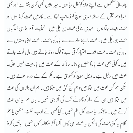
چندھائی آنکھوں سے اپنے وجود کو ٹٹول رہا ہوں۔میرا یقین کبھی گمان بنتا ہے اور کبھی
میرا وہم تیقن کے ساتھ میری سوچ کو ڈھانپ لیتا ہے۔ پھرمیں بحث کرتا ہوں اور
بحث جیت جاتا ہوں۔ میری زندگی بحث بن چکی ہیں۔ بحیثیت قوم ہماری زندگیاں
بحث بن چکی ہیں۔ بحث، اپنے دائرے سے باہر کی بحث۔ بحث اپنی دسترس سے
باہر کی بحث۔ بحث شدت اختیار کرتی ہے تو لوگ روٹھ جاتے ہیں دل ٹوٹ جاتے
ہیں۔ کوئی بھی بحث ہارنا نہیں چاہتا۔ حالانکہ کے بحث میں ہار جیت نہیں ہوتی۔
بحث میں دلیل ہے۔ دلیل سوچ کو کھولتی ہے۔ فکر کے نئے در وا ہوتے ہیں۔
لیکن ہم کس بحث میں مبتلا ہیں؟ ہم کج بحثی میں مبتلا ہیں۔ ہم ان دائروں کی بحث
میں مبتلا ہیں جن کے مدار کو چھونے تک کی آزادی نہیں۔ ہاں ہم سیاسی بحث
کرتے ہیں۔ حالانکہ سیاست کوئی علم نہیں۔ کیا کسی نے ادب، فلسفہ، منطق یا علم
کلام پہ کوئی بحث کی؟ لیکن یہ بحث ہی کیوں آخر؟ آخر مکالمہ کیوں نہیں۔ بائیس کڑوڑ