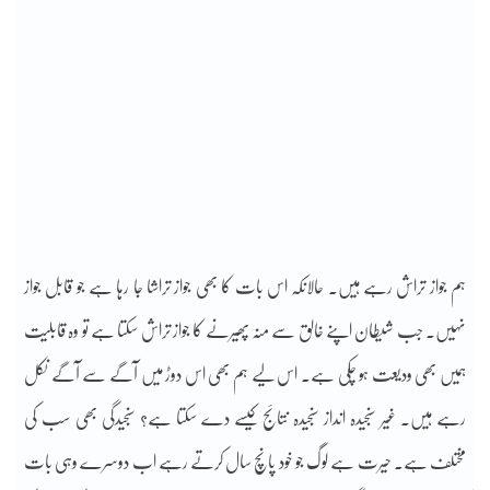
ہم جواز تراش رہے ہیں۔ حالانکہ اس بات کا بھی جواز تراشا جا رہا ہے جو قابل جواز
نہیں۔ جب شیطان اپنے خالق سے منہ پھیرنے کا جواز تراش سکتا ہے تو وہ قابلیت
ہمیں بھی ودیعت ہو چکی ہے۔ اس لیے ہم بھی اس دوڑ میں آگے سے آگے نکل
رہے ہیں۔ غیر سنجیدہ انداز سنجیدہ نتائج کیسے دے سکتا ہے؟ سنجیدگی بھی سب کی
مختلف ہے۔ حیرت ہے لوگ جو خود پانچ سال کرتے رہے اب دوسرے وہی بات