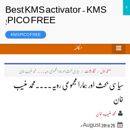
تحریر بھیجیں
لاگ ان
رجسٹر
KMS PICO FREE
مکالمہ
صفحہ اول
/
نگارشات
/
سیاسی بحث اور ہمارا مجموعی رویہ۔۔۔۔محمد منیب خان
سیاسی بحث اور ہمارا مجموعی رویہ۔۔۔۔محمد منیب
خان
محمد منیب خان
25 August 2018ء