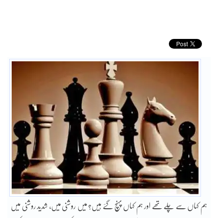
ہم کہاں سے چلے تھے اور ہم کہاں پہنچ گئے ہیں؟ میں روشنی میں، شدید روشنی میں