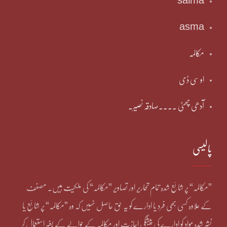
salma
asma
مکالمہ
او سی ڈی
آدھی چھٹی ۔۔۔۔صادقہ نصیر۔
پالیسی
”مکالمہ“ پر شائع شدہ تمام تحاریر اور تصاویر ”مکالمہ“ کی ملکیت ہیں۔ مصنف
کے علاوہ کسی بھی فرد یا ادارے کو یہ حق حاصل نہیں کہ وہ ”مکالمہ“ پر شائع یا
نشر شدہ مواد کو ادارے کی پیشگی اجازت اور مکالمہ کے حوالے کے بغیر استعمال کر