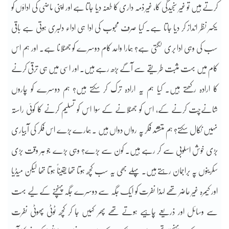
کرتے ہیں تو غیر سنجیدگی کا، غیر ذمہ داری کا طعنہ دیا جاتا ہے اور اپنی ماضی کی اداؤں کو
یکسر نظر انداز کر دیا جاتا ہے۔ کیا صرف محبوب کی ادا ہی اداء دلبری ہوتی ہے باقی
سب کی وہی ادا بری لگتی ہے؟ ہمارا واحد کام دوسرے کو جھٹلانا ہے۔ اور ہم اس
کام میں بہت مثبت طریقے سے آگے بڑھ رہے ہیں۔ اور اسی میں ہی ترقی کرنے
کا ارادہ رکھتے ہیں۔ کیا ہم یہ ارادہ ترک کر سکتے ہیں؟ ہم دوسرے کو چاروں
شانےچت کرنے کے، اس کو جھٹلانے کے سوا اس کو تسلیم کرنے کا کوئی راستہ
نہیں نکال سکتے؟ ہم متششد فکر پہ رواں دواں ہیں ۔ ہمارے بڑے اس فکر کی آبیاری
بڑی خوش اسلوبی سے کر رہے ہیں۔ کون سے بڑے؟ وہی بڑے جو ہر وقت بڑی
سکرینوں پہ براجمان رہتے ہیں۔ پہلے بھی یہ سب کچھ ہوتا تھا یقیناً ہوتا تھا لیکن میڈیا
اور کیمرہ غیر حاضر تھے لہذا نفرت کو ایک جگہ سے دوسرے جگہ پہنچنے کے لیے بہت
سے وسائل اور ذریعے چاہیے ہوتے تھے پھر کہیں جا کر کچھ ٹوٹی پھوٹی نفرت