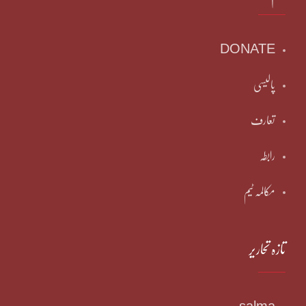
DONATE
پالیسی
تعارف
رابطہ
مکالمہ ٹیم
تازہ تحاریر