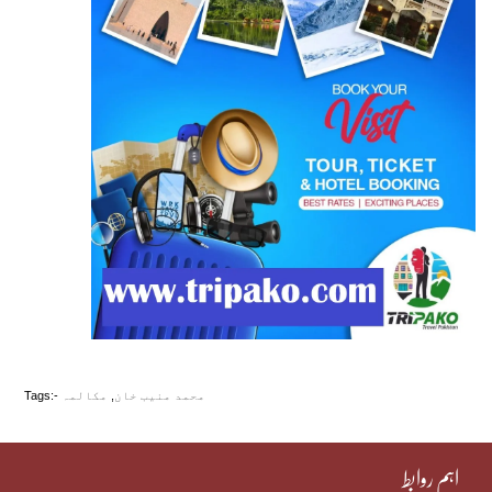
محمد منیب خان
,
مکالمہ
Tags:-
اہم روابط