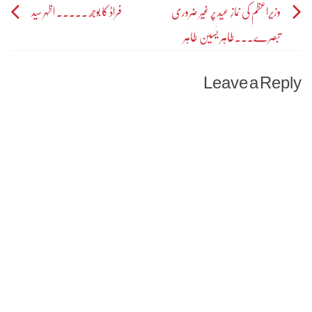
Post
وزیراعظم کی نمازِ عید پر غیر ضروری
فراڈ کا بوجھ ۔۔۔۔۔ اظہر سید
تبصرے۔۔۔طاہر یٰسین طاہر
navigation
Leave a Reply