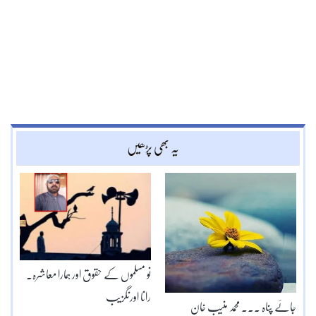
یہ بھی پڑھیں
نو مسلموں کے حقوق اور ہمارا معاشرہ۔
رانا اورنگزیب
جائے پناہ ۔۔۔ محمد منیب خان