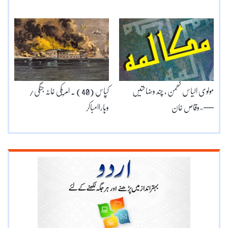
مولوی الیاس گھمن ، چند وضاحتیں
کپاس (40) ۔ امریکی خانہ جنگی/
—-وقاص خان
وہاراامباکر