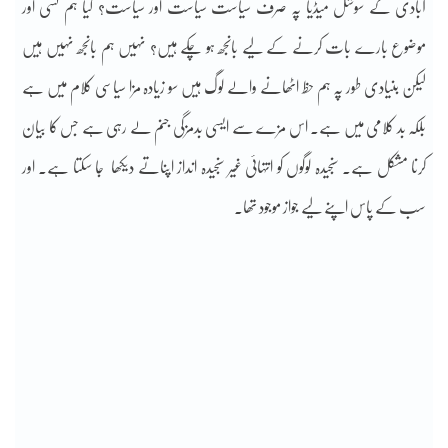
آبادی کے سوشل میڈیا پہ صرف سیاست سیاست اور سیاست؟ کیا ہم کسی اور
موضوع بارے بات کرنے کے لیے بانجھ ہو چکے ہیں؟ نہیں ہم بانجھ نہیں ہیں
لیکن بنیادی طور پہ ہم حظ اٹھانے والے لوگ ہیں سو زیادہ مزا سیاسی کلام میں ہے
بلکہ بد کلامی میں ہے۔ اس مزے سے ایسی بدمزگی جنم لے رہی ہے جس کا بیان
کرنا مشکل ہے۔ سنجیدہ لوگوں کو انتہائی غیر سنجیدہ انداز اپناتے دیکھا جا سکتا ہے۔ اور
سب کے پاس اپنے لیے جواز موجود تھا۔