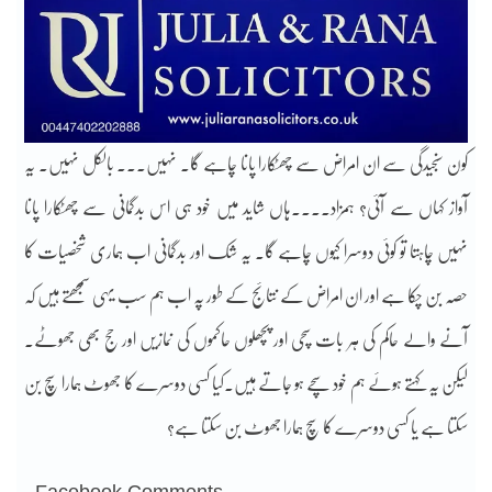
کون سنجیدگی سے ان امراض سے چھٹکارا پانا چاہے گا۔ نہیں۔۔۔ بالکل نہیں۔ یہ
آواز کہاں سے آئی؟ ہمزاد۔۔۔۔ہاں شاید میں خود ہی اس بدگمانی سے چھٹکارا پانا
نہیں چاہتا تو کوئی دوسرا کیوں چاہے گا۔ یہ شک اور بدگمانی اب ہماری شخصیات کا
حصہ بن چکا ہے اور ان امراض کے نتائج کے طور پہ اب ہم سب یہی سمجھتے ہیں کہ
آنے والے حاکم کی ہر بات سچی اور پچھلوں حاکموں کی نمازیں اور حج بھی جھوٹے۔
لیکن یہ کہتے ہوئے ہم خود سچے ہو جاتے ہیں۔کیا کسی دوسرے کا جھوٹ ہمارا سچ بن
سکتا ہے یا کسی دوسرے کا سچ ہمارا جھوٹ بن سکتا ہے؟