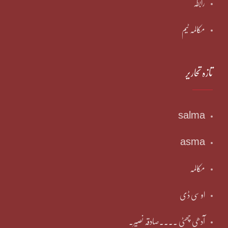
رابطہ
مکالمہ ٹیم
تازہ تحاریر
salma
asma
مکالمہ
او سی ڈی
آدھی چھٹی ۔۔۔۔صادقہ نصیر۔