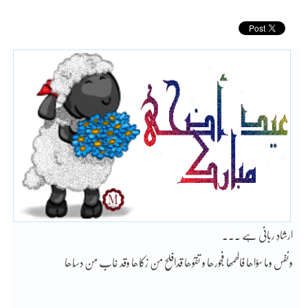
ارشادِ ربانی ہے ۔۔۔
ونفس وما سوّاھا فالھمھا فجورھا و تقوٰھا قدافلح من زکّاھا وقد خاب من دسّاھا