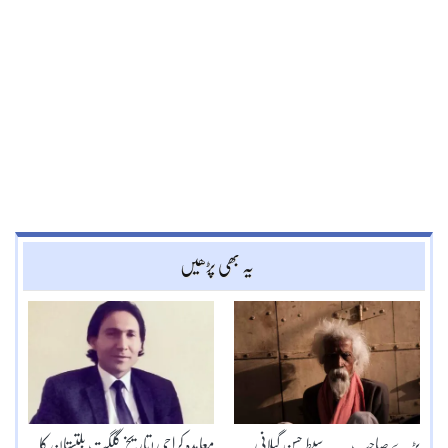
یہ بھی پڑھیں
بڑے صاحب۔۔۔سبط حسن گیلانی
معاہدہ کراچی !تاریخ گلگت بلتستان کا