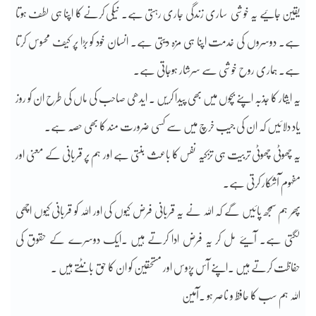
یقین جائیے یہ خوشی ساری زندگی جاری رہتی ہے۔ نیکی کرنے کا اپنا ہی لطف ہوتا
ہے۔ دوسروں کی خدمت اپنا ہی مزہ دیتی ہے۔ انسان خود کو بڑا پر کیف محسوس کرتا
ہے۔ ہماری روح خوشی سے سرشار ہوجاتی ہے۔
یہ ایثار کا جذبہ اپنے بچوں میں بھی پیدا کریں ۔ ایدھی صاحب کی ماں کی طرح ان کو روز
یاد دلائیں کہ ان کی جیب خرچ میں سے کسی ضرورت مند کا بھی حصہ ہے۔
یہ چھوٹی چھوٹی تربیت ہی تزکیہ نفس کا باعث بنتی ہے اور ہم پر قربانی کے معنی اور
مفہوم آشکار کرتی ہے۔
پھر ہم سمجھ پائیں گے کہ اللہ نے یہ قربانی فرض کیوں کی اور اللہ کو قربانی کیوں اچھی
لگتی ہے۔ آیئے مل کر یہ فرض ادا کرتے ہیں ۔ایک دوسرے کے حقوق کی
حفاظت کرتے ہیں ۔اپنے آس پڑوس اور مستحقین کو ان کا حق بانٹتے ہیں ۔
اللہ ہم سب کا حافظ و ناصر ہو ۔آمین