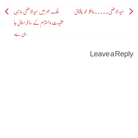
Post
عید الاضحٰی۔۔۔۔۔حافظ عمر چغتائی
ملک بھر میں عیدالاضحٰی مذہبی
عقیدت و احترام کے ساتھ منائی جا
navigation
رہی ہے
Leave a Reply