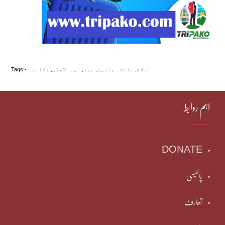
اسلام
,
عائشہ یاسین
,
عید
,
عیدالاضحٰی
,
مکالمہ
Tags:-
اہم روابط
DONATE
پالیسی
تعارف