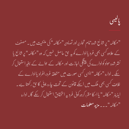
پالیسی
”مکالمہ“ پر شائع شدہ تمام تحاریر اور تصاویر ”مکالمہ“ کی ملکیت ہیں۔ مصنف
کے علاوہ کسی بھی فرد یا ادارے کو یہ حق حاصل نہیں کہ وہ ”مکالمہ“ پر شائع یا
نشر شدہ مواد کو ادارے کی پیشگی اجازت اور مکالمہ کے حوالے کے بغیر استعمال کر
سکے۔ ادارہ ”مکالمہ“ ایسی کسی صورت میں متعلقہ فرد، افراد یا ادارے کے
خلاف کسی بھی ملک میں اسکے قانون کے تحت چارہ جوئی کا حق رکھتا ہے۔
ایڈیٹر ”مکالمہ“ یا اسکا مقرر کردہ کوئی فرد یہ استحقاق استعمال کر سکے گا۔ ادارہ
”مکالمہ“۔۔۔
مزید معلومات