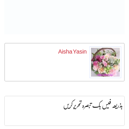
Aisha Yasin
بذریعہ فیس بک تبصرہ تحریر کریں