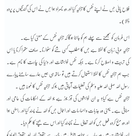
فلاح پائی جس نے اپنے نفس کا تزکیہ کیا اور وہ نامراد ہوا جس نے اس کی گندگیوں پر پردہ
ڈالا)۔
اس فرمان کو سمجھنے سے پہلے ہم کو جاننا ہوگا کہ تزکیہ نفس کے معنی کیا ہے۔
تزکیہ عربی زبان کا لفظ ہے جس کا مطلب کسی شئے کو سنوارنا۔ صاف ستھرا کرنا یا اس
کی تربیت و اصلاح کرنا ہے۔ جبکہ نفس خواہشات اور دنیا کی چاہت کا نام ہے۔
جب ہم تزکیہ نفس کا لفظ استعمال کرتے ہیں تو ساتھ ہی ہمیں ہمارے سامنے پیارے
رسول اللہ صلی اللہ علیہ وسلم کی تعلیمات آجاتی ہیں جو کہ تزکیہ نفس کا نمونہ ہیں ۔
تزکیہ نفس ہے کیا؟ یہ ان خواہشوں کی توڑ جوڑ ہے جو اللہ کے احکامات کی حامی اور
منافی ہے۔ یعنی وہ جذبات و احساسات اور اعمال جس کو اللہ نے پسند کیا اور راضی ہوا
اور وہ منع کردہ فعل جس کو اللہ تعالی نے ناپسند کیا اور اس سے بچنے کا حکم دیا۔
ان خواہشات میں وہ سارے عناصر شامل ہیں جن سے حقوق اللہ اور حقوق العباد کو