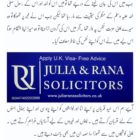
جب میں اس کی جان لینے کے درپے تھا تو میں اس کو اللہ اور اس کے رسول صلی
اللہ علیہ وسلم کے منکر کی حیثیت سے مار رہا تھا لیکن جب اس نے مجھ پر تھوکا تو وہ
میرے اپنی عزت نفس پہ وار تھا ۔اگر میں اس کی گردن اڑا دیتا تو وہ میرا اپنا انتقام ہوتا
اس لیے میں نے اس کو اپنے نفس کی خاطر معاف کیا۔
آئیے ہم اس عید قربان پر اپنے انا اورخواہشوں کو اپنے پڑوسی اور اپنے بھائی بہنوں
کے لئے قربان کرتے ہیں ۔ اپنوں اور غیروں کے لیے آسانیاں فراہم کرتے ہیں ۔
اپنی خوشیوں میں سے تھوڑا سا حصہ ان میں بھی بانٹ دیتے ہیں ۔