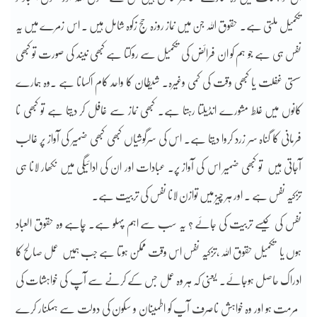
تکمیل ملتی ہے۔ حقوق اللہ جن میں نماز روزہ حج زکوہ شامل ہیں ۔ اس زمرے میں یہ
نفس ہی ہے جو ہم کو ان فرائض کی تکمیل سے روکتا ہے کبھی نیند کی صورت تو کبھی
سستی غفلت یا کبھی وقت کی کمی وغیرہ۔ شیطان کا واحد کام اکسانا ہے ۔وہ ہمارے
کانوں میں غلط مشورے انڈیلتا رہتا ہے۔ کبھی نماز سے غافل کر دیتا ہے تو کبھی نا
فرمانی کا گناہ سر زرد کروا دیتا ہے۔ اس کی سرگوشیاں کبھی کبھی ضمیر کی آواز پر غالب
آجاتی ہیں تو کبھی ضمیر اس کی آواز پر۔ عبادات اور ان کی ادائیگی میں نکھار لانا ہی
تزکیہ نفس ہے ۔ اور ہر چیز میں توازن لانا نفس کی تربیت ہے۔
نفس کی کیسے تربیت کی جائے ؟ یہ سب سے اہم پہلو ہے۔ چاہے وہ حقوق العباد
ہوں یا تکمیل حقوق اللہ ،تزکیہ نفس اس وقت ممکن ہوتا ہے جب ہمیں عمل صالح کا
ادراک حاصل ہوجائے۔ یعنی کہ ہر وہ عمل جس کے کرنے سے آپ کی خواہشات کی
مرمت ہو اور وہ خواہش ناصرف آپ کو اطمینان و سکون کی دولت سے ہمکنار کرے