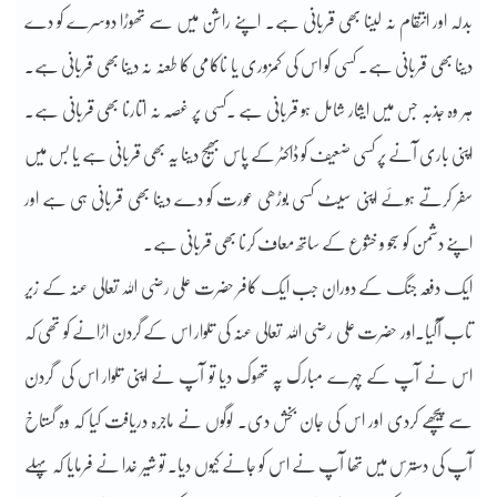
بدلہ اور انتقام نہ لینا بھی قربانی ہے۔ اپنے راشن میں سے تھوڑا دوسرے کو دے
دینا بھی قربانی ہے۔ کسی کو اس کی کمزوری یا ناکامی کا طعنہ نہ دینا بھی قربانی ہے۔
ہر وہ جذبہ جس میں ایثار شامل ہو قربانی ہے ۔کسی پر غصہ نہ اتارنا بھی قربانی ہے۔
اپنی باری آنے پر کسی ضعیف کو ڈاکٹر کے پاس بھیج دینا یہ بھی قربانی ہے یا بس میں
سفر کرتے ہوئے اپنی سیٹ کسی بوڑھی عورت کو دے دینا بھی قربانی ہی ہے اور
اپنے دشمن کو سجو و خشوع کے ساتھ معاف کرنا بھی قربانی ہے۔
ایک دفعہ جنگ کے دوران جب ایک کافر حضرت علی رضی اللہ تعالی عنہ کے زیر
تاب آگیا۔اور حضرت علی رضی اللہ تعالی عنہ کی تلوار اس کے گردن اڑانے کو تھی کہ
اس نے آپ کے چہرے مبارک پہ تھوک دیا تو آپ نے اپنی تلوار اس کی گردن
سے پیچھے کردی اور اس کی جان بخش دی۔ لوگوں نے ماجرہ دریافت کیا کہ وہ گستاخ
آپ کی دسترس میں تھا آپ نے اس کو جانے کیوں دیا۔ تو شیر خدا نے فرمایا کہ پہلے