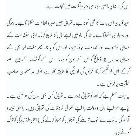
اس کی رضا پر راضی رہنا ہی دنیا و آخرت میں نجات ہے۔
عید قربان اس بات کا عملی نمونہ ہے۔ قربانی ہمیں صبر و اطاعت سکھا تا ہے۔ بندگی
اور رواداری سکھاتا ہے۔اللہ کی راہ میں اپنے مال کا خرچ کرنا۔ اپنی استطاعت کے
مطابق خوبصورت اور تندرست جانور خریدنا اور اس کو پالنا۔ پھر سنت ابراہیمی کے
مطابق ہر سال 10 ذوالحج کو اس کے خون کو بہانا ۔اس کے گوشت کے تین حصے
کرکے اس کو تقسیم کرنا، فرض کی ادائیگی کا طریقہ کار ہے جو کہ ہر مسلمان صاحب
حیثیت پر فرض ہے۔
یہ بات مسلم ہے کہ اللہ کو قربانی پسند ہے ۔ قربانی کسی بھی طرح کی ہوسکتی ہے۔
چاہے ہم اپنے مال و دولت یا اپنے نفسانی خواہشات کی قربانی دیں۔ یا اپنی نیند و
آرام کی ۔خوب سے خوب تر بننے کی تمناؤں کو مسمار کرنے کی یا اعلی طرز زندگی کو ترک
کرنے کی۔