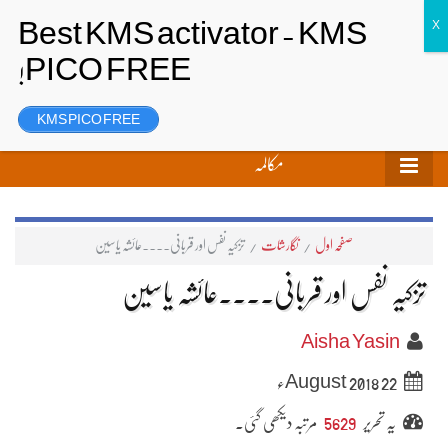
تحریر بھیجیں
لاگ ان
رجسٹر
KMS PICO FREE
مکالمہ
صفحہ اول
/
نگارشات
/
تزکیہ نفس اور قربانی۔۔۔۔عائشہ یاسین
تزکیہ نفس اور قربانی۔۔۔۔عائشہ یاسین
Aisha Yasin
22 August 2018ء
یہ تحریر
5629
مرتبہ دیکھی گئی۔