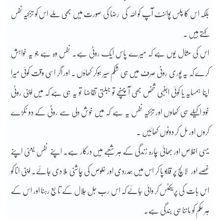
بلکہ اس کا پلس پوائنٹ آپ کو اللہ کی رضا کی صورت میں بھی ملے اس کو تزکیہ نفس
کہتے ہیں ۔
اس کی مثال یوں ہے کہ میرے پاس ایک روٹی ہے۔ نفس وہ ہے جو یہ خواہش
کرے کہ یہ پوری روٹی صرف میں ہی شکم سیر ہوکر کھاؤں ۔ اور اگر اسی وقت کوئی میرا
اپنا ہمسایہ یا کوئی اجنبی شخص بھی آ پہنچے تو جبلتی تقاضا تو یہ ہی ہے کہ میں اپنی روٹی
خود اکیلے ہی کھاوں اور تزکیہ نفس یہ ہے کہ میں خوش دلی سے روٹی کے دو ٹکڑے
کروں اور مل کر دونوں کھائیں ۔
یہی اخلاص اور بھائی چارہ زندگی کے ہر شعبے میں درکار ہے۔ اپنے نفس یعنی اپنے
غصے اور لالچ پر قابو پا کر اس میں ہمدردی اور خلوص کی چاشنی ملا دی جائے۔ اپنی انا کو
اس بات کی پریکٹس کر وائی جائے کہ اس رب جل جلال کے تابع رہنا اور اس کے
ہر حکم کو ماننا ہی بندگی ہے۔