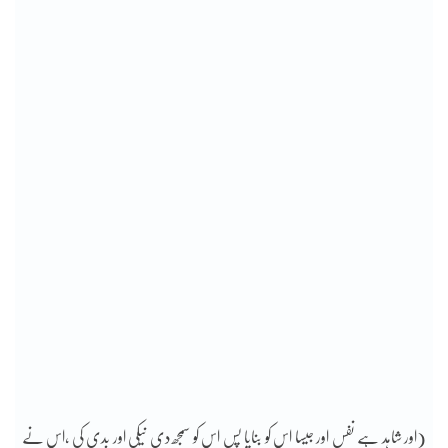
(اور شاہد ہے نفس اور جیسا اس کو بنایا پس اس کو سمجھ دی نیکی اور بدی کی ،اس نے