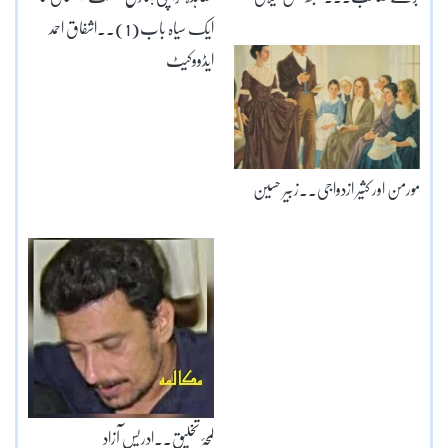
ایک سیاہ باب(1)۔۔اشفاق احمد
ایڈووکیٹ
مورمن اور کثیر ازدواجی۔۔زبیر حسین
لمحۂ تخلیق۔۔ادریس آزاد