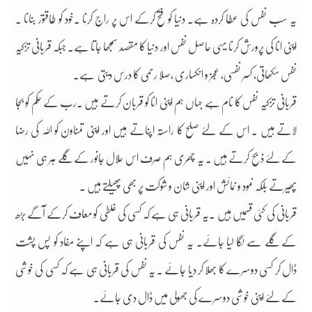
یہ سب نفس کی عطا کردہ ہے۔ دنیا کو فتح کرکے اس پر راج کرنا ۔خود کو طاقتور بنانا ۔
اپنی انا کی پرورش کرنا یہی حاصل نفس اور دنیا کا مقصد سمجھا جاتا ہے۔ جبکہ قربانی تزکیہ
نفس سکھاتی، کسر نفسی، عجز و انکساری ،صلا رحمی کا درس دیتی ہے۔
قربانی تزکیہ نفس کا نام ہے جہاں ہم اپنی انا کو قربان کرتے ہیں ۔رب کے حکم کو بجا
لاتے ہیں ۔ اس کے لئے صلح کا راستہ اپناتے ہیں اور اپنی تمناون کو اللہ کی رضا
کے لئے ذبح کرتے ہیں ۔ یہ چھری ہم صرف اس حلال جانور کے گلے ہر ہی نہیں
پھیرتے بلکہ نمود و نمائش اور اپنی شان و شوکت پر بھی پھیلتے ہیں ۔
قربانی کی کئی قسمیں ہیں ۔یہ قربانی ہی ہے کہ کسی کی غلطی کو معاف کرکے آگے بڑھ
کے گلے سے لگا لیا جائے۔ یہ نفس کی قربانی ہی ہے کہ اپنے مفاد کو پس پشت
ڈال کر کسی دوسرے کا بھلا کر دیا جائے ۔ یہ نفس کی قربانی ہی ہے کہ کسی کی خوشی
کے لئے اپنی خوشی دوسرے کی جھولی میں ڈال دی جائے۔