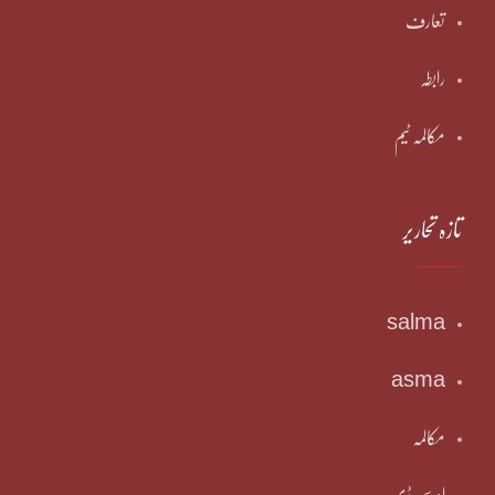
تعارف
رابطہ
مکالمہ ٹیم
تازہ تحاریر
salma
asma
مکالمہ