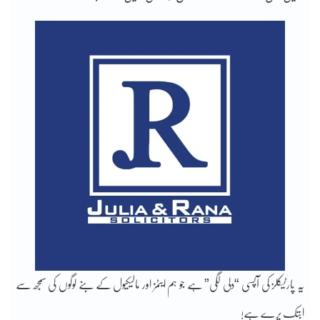
یہ پارٹیکلز کی آپسی “دلی لگی” ہے جو ہم ایٹمز اور مالیکیول کے بنے لوگوں کی سمجھ سے
ابتک پرے ہے!