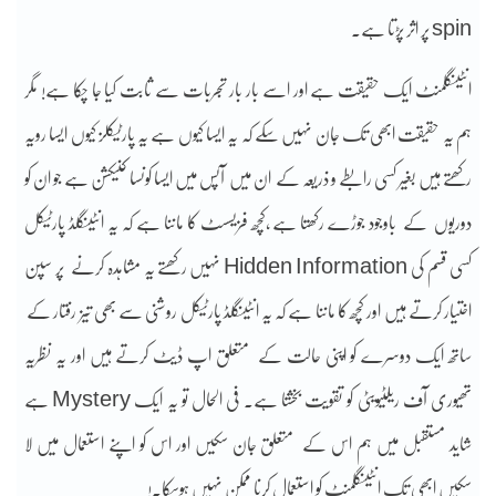
spin پر اثر پڑتا ہے۔
انٹینگلمنٹ ایک حقیقت ہے اور اسے بار بار تجربات سے ثابت کیا جا چُکا ہے! مگر
ہم یہ حقیقت ابھی تک جان نہیں سکے کہ یہ ایسا کیوں ہے یہ پارٹیکلز کیوں ایسا رویہ
رکھتے ہیں بغیر کسی رابطے و ذریعہ کے ان میں آپس میں ایسا کونسا کنیکشن ہے جو ان کو
دوریوں کے باوجود جوڑے رکھتا ہے ،کچھ فزیسسٹ کا ماننا ہے کہ یہ انٹینگلڈ پارٹیکل
کسی قسم کی Hidden Information نہیں رکھتے یہ مشاہدہ کرنے پر سپن
اختیار کرتے ہیں اور کچھ کا ماننا ہے کہ یہ انٹینگلڈ پارٹیکل روشنی سے بھی تیز رفتار کے
ساتھ ایک دوسرے کو اپنی حالت کے متعلق اپ ڈیٹ کرتے ہیں اور یہ نظریہ
تھیوری آف ریلٹیویٹی کو تقویت بخشتا ہے۔ فی الحال تو یہ ایک Mystery ہے
شاید مستقبل میں ہم اس کے متعلق جان سکیں اور اس کو اپنے استعمال میں لا
سکیں ابھی تک انٹینگلمنٹ کو استعمال کرنا ممکن نہیں ہوسکا.!