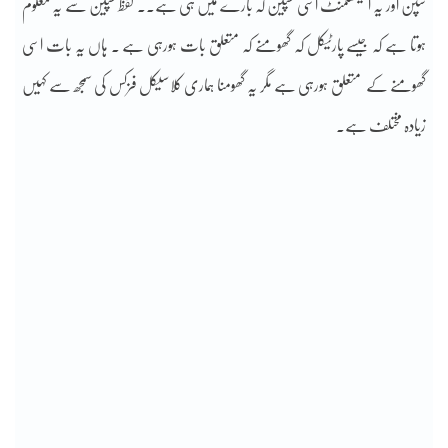
سپن اور یہ انٹینگلمنٹ اسی سپین کہ بارے میں ہی ہے.. لفظ سپین سے یہ معلوم
ہوتا ہے کہ جیسے پارٹیکل کہ گھومنے کہ متعلق بات ہورہی ہے ۔ ہاں یہ بات اسی
گھومنے کے متعلق ہورہی ہے مگر یہ گھومنا ہماری کلاسیکل فزکس کی سمجھ سے کہیں
زیادہ مختلف ہے۔