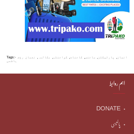
انسان
,
پارٹیکلز
,
سائنس
,
کائنات
,
کوائنٹم
,
مکالمہ
,
نعمان رؤف
Tags:-
ہاشمی
اہم روابط
DONATE
پالیسی