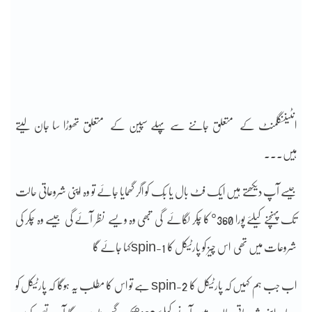
انٹیننگلمنٹ کے متعلق جاننے سے پہلے سپین کے متعلق تھوڑا سا جان لیتے
ہیں۔۔۔
جیسے آپ دیکھتے ہیں ایک فٹ بال یا بُک کو اگر گھمایا جائے تو وہ اپنی شروعاتی حالت
تک پہنچنے کیلئے پورا 360° کا چکر لگائے گی تبھی وہ ویسے نظر آئے گی جیسے وہ چکر کی
شروعات میں تھی اس چیز کو پارٹیکل کا spin-1کہا جائے گا
اب جب ہم کہیں کہ پارٹیکل کا spin-2 ہے تو اس کا مطلب یہ ہوگا کہ پارٹیکل کو