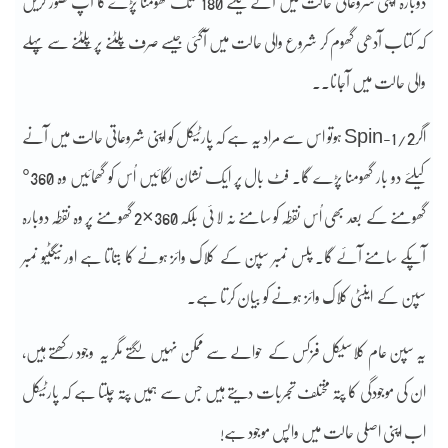
دوبارہ اپنی شروعاتی حالت میں آنے کیلئے 180°تک گھومنا پڑے گا آپ تصور کریں
کہ کتاب آدھی گھوم کر شروع والی حالت میں آگئی جیسے صرف پلٹنے پر پلٹنے سے پہلے
والی حالت میں آجانا۔۔
اگرSpin-1/2 ہوتو اس سے مراد یہ ہے کہ پارٹیکل کو اپنی شروعاتی حالت میں آنے
کیلئے دو بار گھومنا پڑے گا۔ فٹ بال پر ایک نشان لگائیں اُس کو گھمائیں وہ 360°
گھومنے کے بعد بھی اُس نقطہ کو سامنے نہ لا ئی بلکہ 360×2 گھومنے پر وہ نقطہ دوبارہ
آپکے سامنے آئے گا۔ پلس نمبر سپن کے کلاک وائز ہونے کا بتاتا ہے اور نیگٹیو نمبر
سپن کے اینٹی کلاک وائز ہونے کو بیان کرتا ہے۔
یہ سپن عام کلاسیکل فزکس کے حوالے سے ممکن نہیں لگتے مگر یہ وجود رکھتے ہیں،
ان کی موجودگی کا پتہ مختلف تجربات دیتے ہیں جس سے ہمیں پتہ چلتا ہے کہ پارٹیکل
اب اپنی اصلی حالت میں واپس موجود ہے!