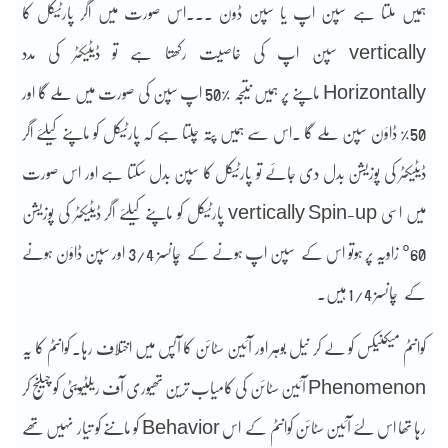
ہمیں ملتا ہے سپن اپ یا سپن ڈون ۔۔۔اس صورت میں اگر پارٹیکل کا
vertically سپن اپ کی خاصیت رکھتا ہے تو ڈیٹیکٹر کی مدد
Horizontally ماپنے پر ہمیں نتیجہ %50 اپ سپن کی صورت میں ملے گا اور
50% ڈاؤن سپن ملے گا ۔اس سے ہمیں پتہ چلتا ہے کہ پارٹیکل کو ماپنے کیلئے اگر
ڈیٹیکٹر کی پوزیشن بدل دی جائے تو پارٹیکل کا سپن بدل سکتا ہے اور اس صورت
میں اسی vertically Spin-up پارٹیکل کو ماپنے کیلئے اگر ڈیٹیکٹر کی پوزیشن
60° زاویہ پر ہوتو اس کے سپن اپ ہونے کے چانسز 3/4 اور سپن ڈاؤن ہونے
کے چانسز 1/4 ہیں۔
کوانٹم میکنیکس کو لے کر نیل بوہر اور آئین سٹائن کا آپس میں اختلاف رہا۔ کوانٹم کا یہ
Phenomenon آئین سٹائن کی کامیاب ترین تھیوری آف ریلٹیویٹی کو چیلنج کر
رہا تھا اس لئے آئین سٹائن کوانٹم کے اس Behavior کو ماننے کو تیار نہیں تھے