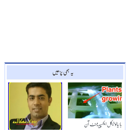
یہ بھی پڑھیں
بائیالوجیکل ایکسپیریمنٹ آن