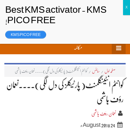
تحریر بھیجیں
لاگ ان
رجسٹر
KMS PICO FREE
مکالمہ
صفحہ اول
/
سائنس
/
کوانٹم انٹینگلمنٹ( پارٹیکلز کی دل لگی)۔۔۔۔نعمان رؤف ہاشمی
کوانٹم انٹینگلمنٹ( پارٹیکلز کی دل لگی)۔۔۔۔نعمان
رؤف ہاشمی
نعمان رؤف ہاشمی
24 August 2018ء