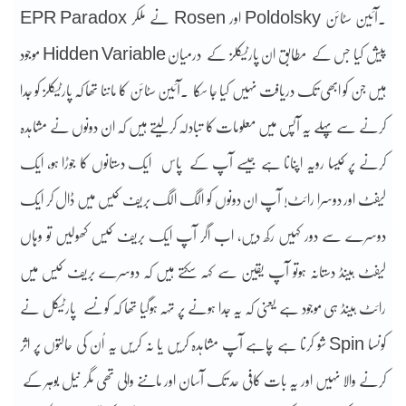
۔آئین سٹائن Poldolsky اور Rosen نے ملکر EPR Paradox
پیش کیا جس کے مطابق ان پارٹیکلز کے درمیان Hidden Variable موجود
ہیں جن کو ابھی تک دریافت نہیں کیا جا سکا ۔آئین سٹائن کا ماننا تھا کہ پارٹیکلز کو جدا
کرنے سے پہلے یہ آپس میں معلومات کا تبادلہ کرلیتے ہیں کہ ان دونوں نے مشاہدہ
کرنے پر کیسا رویہ اپنانا ہے جیسے آپ کے پاس ایک دستانوں کا جوڑا ہو، ایک
لیفٹ اور دوسرا رائٹ! آپ ان دونوں کو الگ الگ بریف کیس میں ڈال کر ایک
دوسرے سے دور کہیں رکھ دیں، اب اگر آپ ایک بریف کیس کھولیں تو وہاں
لیفٹ ہینڈ دستانہ ہوتو آپ یقین سے کہہ سکتے ہیں کہ دوسرے بریف کیس میں
رائٹ ہینڈ ہی موجود ہے یعنی کہ یہ جدا ہونے پر تہہ ہوگیا تھا کہ کونسے پارٹیکل نے
کونسا Spin شو کرنا ہے چاہے آپ مشاہدہ کریں یا نہ کریں یہ اُن کی حالتوں پر اثر
کرنے والا نہیں اور یہ بات کافی حد تک آسان اور ماننے والی تھی مگر نیل بوہر کے