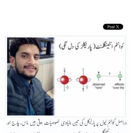
دراصل کوانٹم لیول پر پارٹیکل کی تین بنیادی خصوصیات ہوتی ہیں ماس، چارج اور