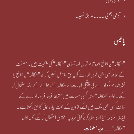
او سی ڈی
آدھی چھٹی ۔۔۔۔صادقہ نصیر۔
پالیسی
”مکالمہ“ پر شائع شدہ تمام تحاریر اور تصاویر ”مکالمہ“ کی ملکیت ہیں۔ مصنف
کے علاوہ کسی بھی فرد یا ادارے کو یہ حق حاصل نہیں کہ وہ ”مکالمہ“ پر شائع یا
نشر شدہ مواد کو ادارے کی پیشگی اجازت اور مکالمہ کے حوالے کے بغیر استعمال کر
سکے۔ ادارہ ”مکالمہ“ ایسی کسی صورت میں متعلقہ فرد، افراد یا ادارے کے
خلاف کسی بھی ملک میں اسکے قانون کے تحت چارہ جوئی کا حق رکھتا ہے۔
ایڈیٹر ”مکالمہ“ یا اسکا مقرر کردہ کوئی فرد یہ استحقاق استعمال کر سکے گا۔ ادارہ
”مکالمہ“۔۔۔
مزید معلومات