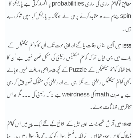
مطابق تو کوانٹم ساری کی ساری probabilities پر انحصار کرتی ہے پارٹیکلز کا
spin رینڈم ہے وہ مشاہدہ کرنے پر ہی طے ہوگا کہ یہ پارٹیکل کیا سپن شو کر رہے
ہیں۔
1955 میں آئین سٹائن وفات پا گئے اور اپنی موت تک اُن کا کوانٹم میکنیکس کے
بارے میں یہی خیال تھا کہ کوانٹم میکنیکس رئیلٹی کی مکمل تصویر نہیں ہے اُن کا
ماننا تھا کہ کوانٹم میکنیکس کے Puzzle کے کچھ پیسسز ابھی دریافت نہیں ہوپائے
،تبھی کوانٹم میکنیکس رئیلٹی سے ٹکرا رہی ہے اور رئیلٹی کی مشکوک تصویر پیش کر رہی
ہے یہ صرف math کی weirdness ہے نہ کہ رئیلٹی کی ۔۔۔ مگر وہ اس
تناظر میں غلط ثابت ہوئے۔
1960 میں آئرش تھیوریسٹ جون بیل کے شائع کیے گئے ایک پیپر میں اس کوانٹم
ڈیڈلاک کا حل موجود تھا اُس نے ایک فلسفی سوال کو ایک تجرباتی سوال میں بدل دیا