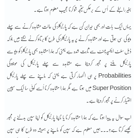
بغیر رابطے کے اُس کے برعکس نتیجہ شو کرنا عجیب معلوم ہوتا ہے۔
یہاں ایک بات اور بھی حیران کُن ہے کہ پارٹیکلز کی حالت مشاہدہ کرنے سے پہلے
ویو کی سی ہوتی ہے اور مشاہدہ کرنے پر یہ پارٹیکلز کی طرح کا برتاؤ کرنے لگتے ہیں جو کہ
ڈبل سلٹ ایکسپریمنٹ سے ثابت شدہ ہے یعنی کہ ہمارا مشاہدہ بھی پارٹیکلز کو ویو سے
پارٹیکل بننے پر مجبور کردیتا ہے مشاہدہ سے پہلے پارٹیکل کی موجودگی
Probabilities پر ہی انحصار کرتی ہے یعنی کہ ماپنے سے پہلے پارٹیکل
Super Position میں ہوتا ہے مگر ہمارا مشاہدہ کرنا اُسے کوئی سا ایک سپین
اختیار کرنے پر مجبور کردیتا ہے۔
اب سوال یہ پیدا ہوتا ہے کہ ہمارا مشاہدہ کرنا یا ناپنا پارٹیکل کو اپنا سپن بدلنے پر مجبور
کیسے کرتا ہے؟۔۔۔ہمیں معلوم ہے کہ سپن کو ماپنے پر ہمیشہ دو طرح کا ہی سپن