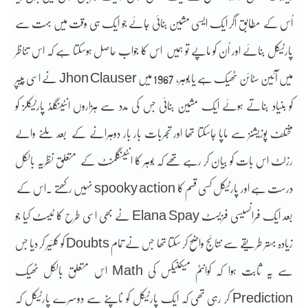
اُس کے مطابق اگر ایک ایسی مشین بنائی جائے جو ایک ہی وقت میں بہت سے
پارٹیکل بنائے اور اُن کو ماپے تو ہمیں اس کا جواب حاصل ہوسکتا ہے کہ اس تناظر
میں آئین سٹائن ٹھیک ہے یا بوہر، 1967 میں Jhon Clauser نے اسی پیپر
کو بنیاد بناتے ہوئے ایک مشین بنائی جس کی مدد سے ہزاروں انٹینگلڈ پارٹیکلز کو
مختلف پوزیشنز سے ماپا جاسکتا تھا اور تجربات بار بار دوہرانے کے بعد ملنے والے
رزلٹ اس بات کو بیان کر رہے تھے کہ بوہر کا انٹینگلمنٹ کے متعلق نظریہ بالکل
درست ہے اور پارٹیکل کسی قسم کا spooky action نہیں رکھتے ۔اس کے
بعد ایک فرانسیسی فزیسٹ Elana Spay نے بھی اسی طرح کا ٹیسٹ کیا جو
زیادہ بہتر طریقے سے نتائج واضح کر سکتا تھا جس نے تمام Doubts کو کلئیر کر دیا جس
سے یہ ثابت ہوا کہ کوانٹم میکنیکس کی Math اس متعلق بالکل ٹھیک
Prediction کر رہی تھی کہ ایک پارٹیکل کو ناپنے سے دوسرے پارٹیکل کہ