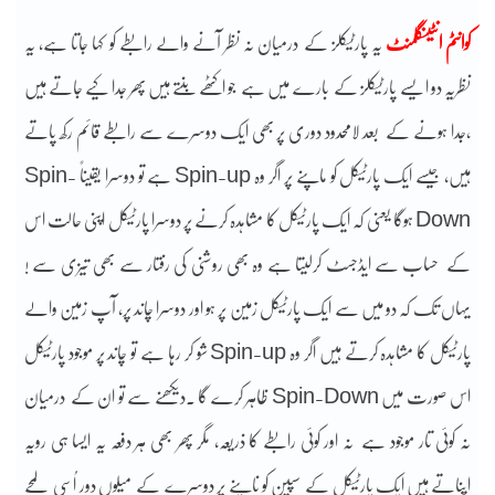
کوانٹم انٹینگلمنٹ
یہ پارٹیکلز کے درمیان نہ نظر آنے والے رابطے کو کہا جاتا ہے، یہ
نظریہ دو ایسے پارٹیکلز کے بارے میں ہے جو اکٹھے بنتے ہیں پھر جدا کیے جاتے ہیں
،جدا ہونے کے بعد لامحدود دوری پر بھی ایک دوسرے سے رابطے قائم رکھ پاتے
ہیں، جیسے ایک پارٹیکل کو ماپنے پر اگر وہ Spin-up ہے تو دوسرا یقیناً Spin-
Down ہوگا یعنی کہ ایک پارٹیکل کا مشاہدہ کرنے پر دوسرا پارٹیکل اپنی حالت اس
کے حساب سے ایڈجسٹ کرلیتا ہے وہ بھی روشنی کی رفتار سے بھی تیزی سے !
یہاں تک کہ دو میں سے ایک پارٹیکل زمین پر ہو اور دوسرا چاند پر، آپ زمین والے
پارٹیکل کا مشاہدہ کرتے ہیں اگر وہ Spin-up شو کر رہا ہے تو چاند پر موجود پارٹیکل
اس صورت میں Spin-Down ظاہر کرے گا ۔دیکھنے سے تو ان کے درمیان
نہ کوئی تار موجود ہے نہ اور کوئی رابطے کا ذریعہ، مگر پھر بھی ہر دفعہ یہ ایسا ہی رویہ
اپناتے ہیں ایک پارٹیکل کے سپین کو ناپنے پر دوسرے کے میلوں دور اُسی لمحے