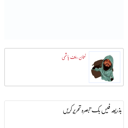
نعمان رؤف ہاشمی
بذریعہ فیس بک تبصرہ تحریر کریں