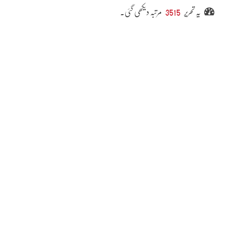
یہ تحریر
3515
مرتبہ دیکھی گئی۔