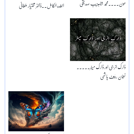
مون۔۔۔۔محمد شاہزیب صدیقی
الغدہ الکامل۔۔ڈاکٹر مختیار ملغانی
ڈارک انرجی اور ڈارک میٹر۔۔۔۔۔
نعمان رؤف ہاشمی