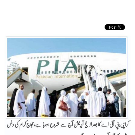
کراچی:پی آئی اے کا بعد از حج آپریشن آج سے شروع ہورہا ہے،حجاج کرام کی وطن