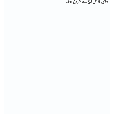
واپسی کا عمل آج سے شروع ہوگا۔