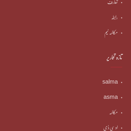
تعارف
رابطہ
مکالمہ ٹیم
تازہ تحاریر
salma
asma
مکالمہ
او سی ڈی