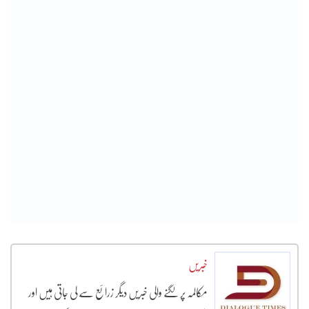
خبریں
مکالمہ پر لگنے والی خبریں دیگر زرائع سے لی جاتی ہیں اور