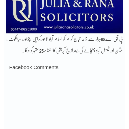
پی آئی اے68ہزار سے زائد حجاج کرام کو اسلام آباد لاہور،کراچی ،پشاور، سیالکوٹ ،
ملتان اور فیصل آباد پہنچائے گی، بعد از حج آپریشن کا اختتام25ستمبر کو ہوگا۔
Facebook Comments