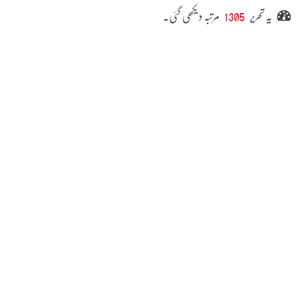
یہ تحریر
1305
مرتبہ دیکھی گئی۔