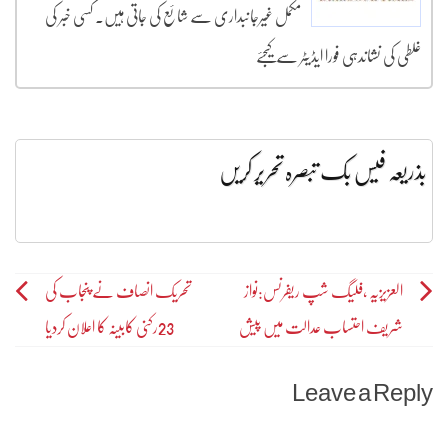
مکمل غیرجانبداری سے شائع کی جاتی ہیں۔ کسی خبر کی
غلطی کی نشاندہی فورا ایڈیٹر سے کیجئے
بذریعہ فیس بک تبصرہ تحریر کریں
Post
العزیزیہ ،فلیگ شپ ریفرنس:نواز
تحریک انصاف نے پنجاب کی
شریف احتساب عدالت میں پیش
23رکنی کابینہ کا اعلان کردیا
navigation
Leave a Reply