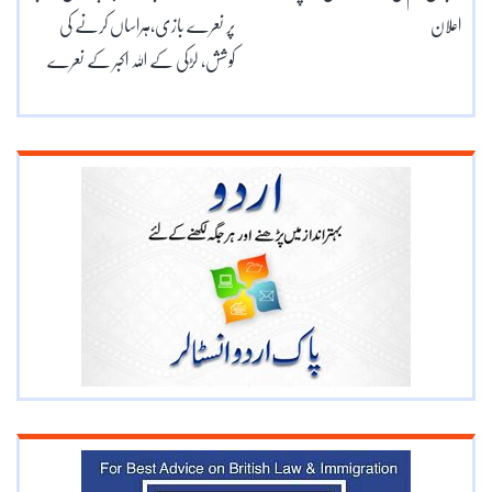
اعلان
پر نعرے بازی،ہراساں کرنے کی
کوشش، لڑکی کے اللہ اکبر کے نعرے