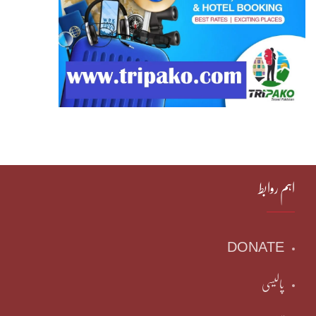
اہم روابط
DONATE
پالیسی