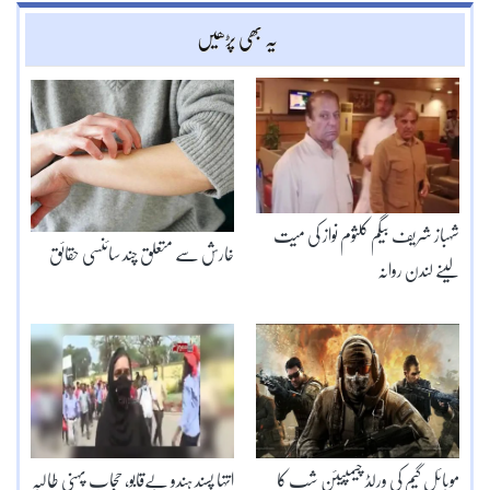
یہ بھی پڑھیں
شہباز شریف بیگم کلثوم نواز کی میت
خارش سے متعلق چند سائنسی حقائق
لینے لندن روانہ
موبائل گیم کی ورلڈ چیمپیئن شپ کا
انتہا پسند ہندو بےقابو، حجاب پہنی طالبہ