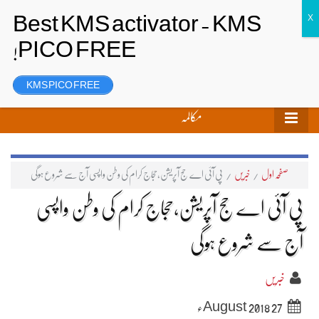
تحریر بھیجیں
لاگ ان
رجسٹر
KMS PICO FREE
مکالمہ
صفحہ اول
/
خبریں
/
پی آئی اے حج آپریشن،حجاج کرام کی وطن واپسی آج سے شروع ہوگی
پی آئی اے حج آپریشن،حجاج کرام کی وطن واپسی
آج سے شروع ہوگی
خبریں
27 August 2018ء