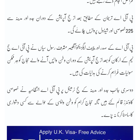
فرائض انجام دے رہے ہیں۔
پی آئی اے ترجمان کے مطابق بعد از حج آپریشن کے دوران جدہ اور مدینہ سے
225خصوصی اور شیڈول پروازیں چلائے گی۔
پی آئی اے کے صدر اور چیف ایگزیکٹو آفیسر مشرف رسول سیاں نے پی آئی اے حج
ٹیم کے ارکان کو بعد از حج آپریشن کے دوران وطن واپس آنے والے حجاج کو ہر ممکن
سہولیات فراہم کرنے کی ہدایات کی ہیں۔
دوسری جانب جدہ اور مدینہ کے حج ٹرمینل پر پی آئی اے انتظامیہ نے خصوصی
کاؤنٹرز قائم کئے ہیں تاکہ حجاج کرام کو وطن واپسی کے حوالے سے کسی دشواری
کاسامنا کرنا نہ پڑے۔