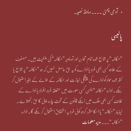
آدھی چھٹی ۔۔۔۔صادقہ نصیر۔
پالیسی
”مکالمہ“ پر شائع شدہ تمام تحاریر اور تصاویر ”مکالمہ“ کی ملکیت ہیں۔ مصنف
کے علاوہ کسی بھی فرد یا ادارے کو یہ حق حاصل نہیں کہ وہ ”مکالمہ“ پر شائع یا
نشر شدہ مواد کو ادارے کی پیشگی اجازت اور مکالمہ کے حوالے کے بغیر استعمال کر
سکے۔ ادارہ ”مکالمہ“ ایسی کسی صورت میں متعلقہ فرد، افراد یا ادارے کے
خلاف کسی بھی ملک میں اسکے قانون کے تحت چارہ جوئی کا حق رکھتا ہے۔
ایڈیٹر ”مکالمہ“ یا اسکا مقرر کردہ کوئی فرد یہ استحقاق استعمال کر سکے گا۔ ادارہ
”مکالمہ“۔۔۔
مزید معلومات