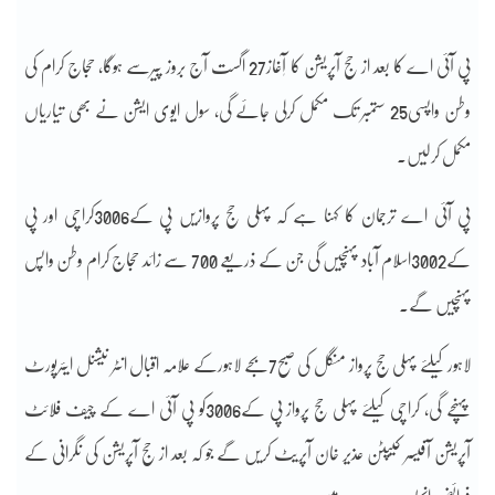
پی آئی اے کا بعد از حج آپریشن کا آٖغاز27 اگست آج بروز پیرسے ہوگا، حجاج کرام کی
وطن واپسی25 ستمبر تک مکمل کرلی جائے گی، سول ایوی ایشن نے بھی تیاریاں
مکمل کرلیں۔
پی آئی اے ترجمان کا کہنا ہے کہ پہلی حج پروازیں پی کے3006کراچی اور پی
کے3002اسلام آباد پہنچیں گی جن کے ذریعے 700 سے زائد حجاج کرام وطن واپس
پہنچیں گے۔
لاہور کیلئے پہلی حج پرواز منگل کی صبح7بجے لاہورکے علامہ اقبال انٹر نیشنل ایئرپورٹ
پہنچے گی، کراچی کیلئے پہلی حج پرواز پی کے3006کو پی آئی اے کے چیف فلائٹ
آپریشن آفیسر کیپٹن عذیر خان آپریٹ کریں گے جو کہ بعد از حج آپریشن کی نگرانی کے