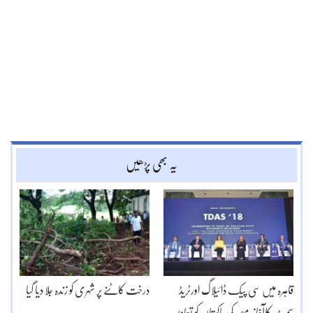
یہ بھی پڑھیں
قاہرہ میں سی پیک ڈائیلاگ اورٹریڈ
درخت کاٹنے پر شہری کو زندہ جلا دیا گیا
سمٹ کاآغاز،مصر کی پاکستان کو تعاون