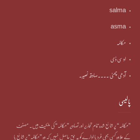
salma
asma
مکالمہ
او سی ڈی
آدھی چھٹی ۔۔۔۔صادقہ نصیر۔
پالیسی
”مکالمہ“ پر شائع شدہ تمام تحاریر اور تصاویر ”مکالمہ“ کی ملکیت ہیں۔ مصنف
کے علاوہ کسی بھی فرد یا ادارے کو یہ حق حاصل نہیں کہ وہ ”مکالمہ“ پر شائع یا