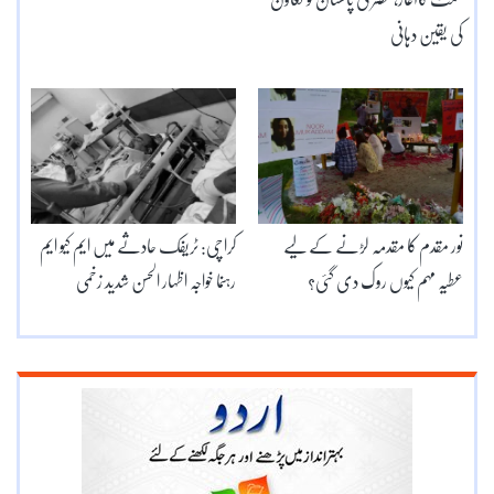
کی یقین دہانی
نور مقدم کا مقدمہ لڑنے کے لیے
کراچی: ٹریفک حادثے میں ایم کیو ایم
عطیہ مہم کیوں روک دی گئی؟
رہنما خواجہ اظہار الحسن شدید زخمی