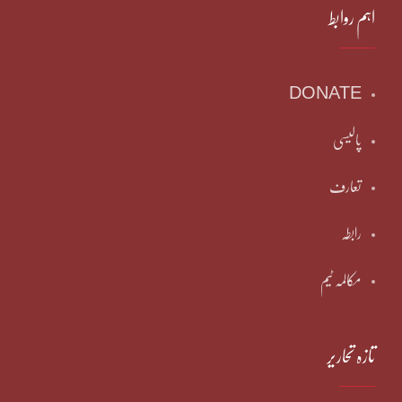
اہم روابط
DONATE
پالیسی
تعارف
رابطہ
مکالمہ ٹیم
تازہ تحاریر