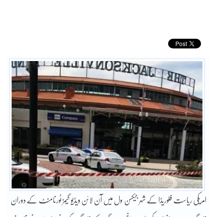
امریکی ریاست فلوریڈا کے شہر جیکسن ول میں آن لائن ویڈیو گیمز ٹورنامنٹ کے دوران