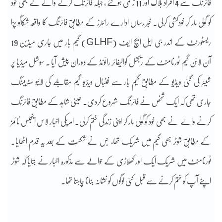
فائرنگ سے 4 افراد ہلاک اور 11 زخمی ہوگئے ، جبکہ فائرنگ کرنے والے نے بھی خود
کو گولی مار کر خودکشی کرلی۔ خبر رساں ادارے رائٹرز کے مطابق فائرنگ کا واقعہ شکاگو پزا
ریسٹورنٹ کے اندر جی ایل ایچ ایف (GLHF) گیم بار میں جاری میڈین 19
آن لائن گیم ٹورنامنٹ کے ریجنل کوالیفائر رائونڈ کے دوران پیش آیا ۔ سوشل میڈیا پر
شیئر کی گئی ویڈیو کے مطابق گیم بار سے فٹبال ویڈیو گیم مقابلے کی لائیو سٹریمنگ
جاری تھی کہ ایک شخص نے فائرنگ شروع کردی۔ عینی شاہد کے مطابق فائرنگ
کرنے والے نے بھی خود کو گولی مار کر اپنی زندگی ختم کرلی۔ امریکی اخبار لاس اینجلس ٹائمز
کے مطابق شوٹر بھی گیم میں شریک تھا، جس نے شکست کے بعد یہ قدم اٹھایا۔
ٹورنامنٹ میں شریک ایک اور کھلاڑی کے حوالے سے مذکورہ اخبار نے بتایا کہ شوٹر
اپنے آپ کو ختم کرنے سے قبل کئی لوگوں کو نشانہ بنانا چاہتا تھا۔