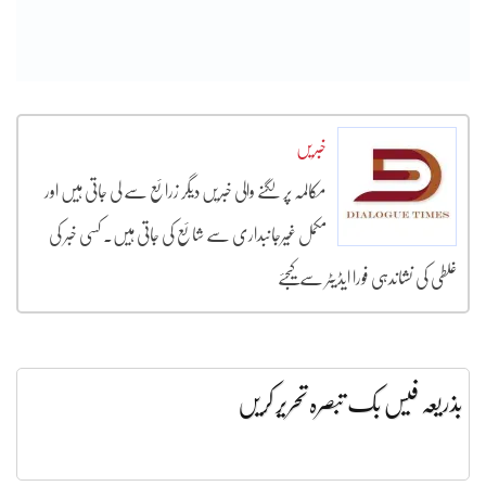
خبریں
مکالمہ پر لگنے والی خبریں دیگر زرائع سے لی جاتی ہیں اور
مکمل غیرجانبداری سے شائع کی جاتی ہیں۔ کسی خبر کی
غلطی کی نشاندہی فورا ایڈیٹر سے کیجئے
بذریعہ فیس بک تبصرہ تحریر کریں