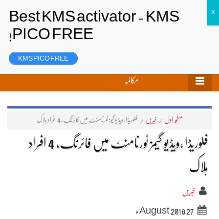
تحریر بھیجیں
لاگ ان
رجسٹر
KMS PICO FREE
مکالمہ
صفحہ اول
/
خبریں
/
فلوریڈا ،ویڈیو گیمز ٹورنامنٹ میں فائرنگ، 4 افراد ہلاک
فلوریڈا ،ویڈیو گیمز ٹورنامنٹ میں فائرنگ، 4 افراد
ہلاک
خبریں
27 August 2018ء