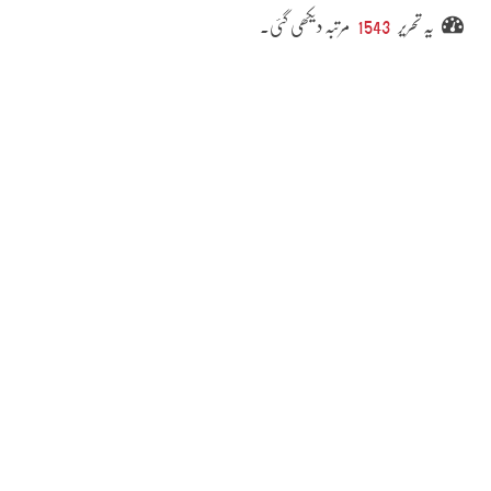
یہ تحریر
1543
مرتبہ دیکھی گئی۔