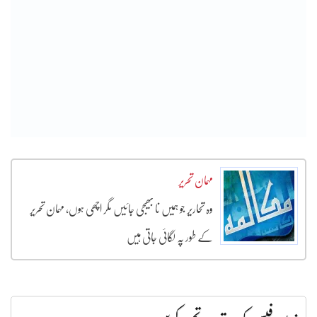
مہمان تحریر
وہ تحاریر جو ہمیں نا بھیجی جائیں مگر اچھی ہوں، مہمان تحریر
کے طور پہ لگائی جاتی ہیں