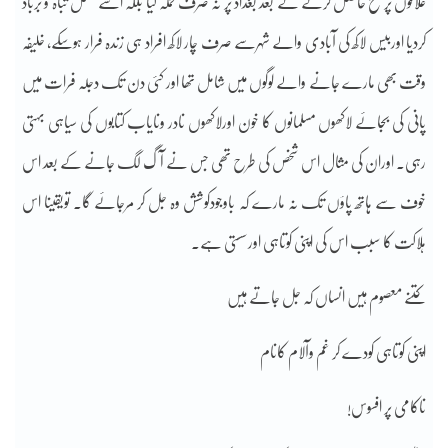
علاقوں پر فتح حاصل کرنے کے بعد بغداد پر نہ صرف حملہ کیا بلکہ اسے مکمل تباہ و برباد
کردیا اوربیس لاکھ کی آبادی والے شہرسے صرف چار لاکھ افراد ہی زندہ فرار ہوسکے، خلیفہ
وقت بھی مارے جانے والے لوگوں میں شامل تھا اور کئی دن تک دجلہ فرات میں
پانی کی بجائے لاکھوں مسلمانوں کا خون اورلاکھوں نادر ونایاب کتابوں کی سیاہی بہتی
رہی۔ اوران کی مثال اس شخص کی طرح تھی جس نے آگ لگ جانے کے بعد اس
خوف سے ہاتھ پاؤں تک نہ مارے کہ باوجودکوشش وہ جل کر مرجائے گا۔ تویقینا اس
ہلاکت کا سبب اس کی اپنی کوتاہی اورسستی ہے۔
کتنے معصوم ہیں انساں کہ جل جاتے ہیں
اپنی کوتاہی کودے کر غم وآلام کانام
ناکامی پر افسوس!