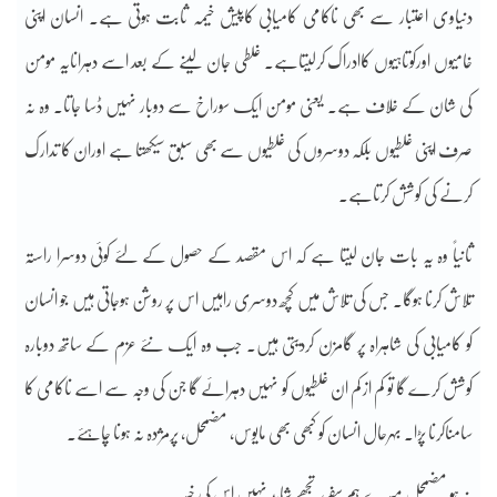
دنیاوی اعتبار سے بھی ناکامی کامیابی کاپیش خیمہ ثابت ہوتی ہے۔ انسان اپنی
خامیوں اورکوتاہیوں کاادراک کرلیتاہے۔ غلطی جان لینے کے بعد اسے دہرانایہ مومن
کی شان کے خلاف ہے۔ یعنی مومن ایک سوراخ سے دوبار نہیں ڈسا جاتا۔ وہ نہ
صرف اپنی غلطیوں بلکہ دوسروں کی غلطیوں سے بھی سبق سیکھتا ہے اوران کا تدارک
کرنے کی کوشش کرتاہے۔
ثانیاً وہ یہ بات جان لیتا ہے کہ اس مقصد کے حصول کے لئے کوئی دوسرا راستہ
تلاش کرنا ہوگا۔ جس کی تلاش میں کچھ دوسری راہیں اس پر روشن ہوجاتی ہیں جو انسان
کو کامیابی کی شاہراہ پر گامزن کردیتی ہیں۔ جب وہ ایک نئے عزم کے ساتھ دوبارہ
کوشش کرے گا تو کم از کم ان غلطیوں کو نہیں دہرائے گا جن کی وجہ سے اسے ناکامی کا
سامناکرنا پڑا۔ بہرحال انسان کو کبھی بھی مایوس، مضمحل، پرمژدہ نہ ہونا چاہئے۔
نہ ہو مضمحل میرے ہم سفر، تجھے شاید نہیں اس کی خبر