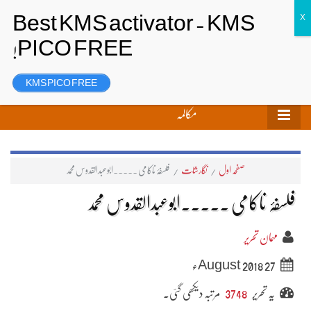
تحریر بھیجیں
لاگ ان
رجسٹر
KMS PICO FREE
مکالمہ
صفحہ اول
/
نگارشات
/
فلسفۂ ناکامی ۔۔۔۔۔ابوعبدالقدوس محمد
فلسفۂ ناکامی ۔۔۔۔۔ابوعبدالقدوس محمد
مہمان تحریر
27 August 2018ء
یہ تحریر
3748
مرتبہ دیکھی گئی۔