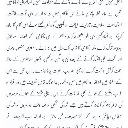
العمل نہیں یعنی آسمان سے تارے توڑنے کے مترادف نہیں اورانسانی بساط میں
ممکن ہے پھر خواہ چاند پر جانے ہی کاکام کیوں نہ ہو اور وہ اپنی قوت، طاقت،
استطاعت، صلاحیت، قابلیت، لیاقت، دلچسپیوں کو مدنظر رکھتے ہوئے اس کام کا ارادہ
کرچکاہے توپھرکسی بھی طور پیچھے مڑکر نہ دیکھے۔ نہ ہی ناکامی کے خوف سے اپنی
جدوجہد ترک کرے بلکہ ناکامی کاشائبہ تک دل میں نہ لائے۔ بہترین منصوبہ بندی
اور حکمتِ عملی اختیار کرنے کے بعددلچسپی، لگن، دلجمعی، یکسوئی اورخلوص کے ساتھ
سخت کوشش و محنت کرے اور نتیجہ اللہ رب العزت پر چھوڑ دے۔ اس عمل سے اس
کے اعتماد میں اضافہ اور کام میں حسن ونکھار پیدا ہوگا۔ قابل تعریف ہیں وہ افراد جو
خواب دیکھنے کے بجائے عملی اقدامات کرتے ہیں۔ خالی بیٹھنے کے بجائے دوسروں
کی خاطر کام کرنا پسند کرتے ہیں جیسے شہد کی مکھی جو ہمہ وقت دوسروں کو شہد کی
مٹھاس وچاشنی دینے کے لئے مصروف عمل رہتی ہے اوراللہ رب العزت نے
اسے یہ اعزاز بخشا کہ قرآن مجید کی ایک سورت اس کے نام سے موسوم کردی۔