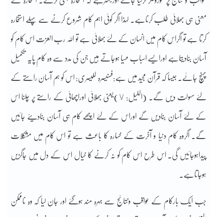
عواقب و نتائج پر غوروفکر کرلیا جائے اوربہترہے کہ استخارہ بھی کرلے۔ استخارہ کے
معنی ہی بھلائی طلب کرناہے۔ لہذا اگر کوئی اہم کام شروع کرنے سے پہلے استخارہ
کرتا ہے تو اگراس کام میں انسان کے لئے بھلائی ہے تو اللہ رب العزت اس کام کو
آسان بنادیتاہے اورایسے اسباب مہیا ہوجاتے ہیں جن کی مدد سے وہ کام پایہ تکمیل
پہنچ جائے۔ جیسا کہ قرآن مجید میں ہے:فسنیسرہ للیسری: اس کو ہم آسان راستے کے
لئے سہولت دیں گے۔ (اللیل: ٧)یعنی بھلائی اوراچھائی کے راستے پر چلنا اس
کے لئے آسان بنادیں گے اوراس کے لئے اچھے کام ہی آسان بنادیئے جائیں
گے۔ اگروہ کام دنیا و آخرت کے خسارہ کا باعث ہے تو اس کام میں مشکلات
پیداہوجائیں گی۔ اس طرح اس کام کو نہ کرنے کا خیال اس کے دل میں جاگزیں
ہوجاتاہے۔
جب ایک بارکام کے عواقب ونتائج سے بہرہ مند ہوگئے اور جان لیا کہ وہ ناممکن