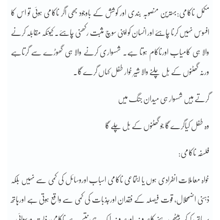
مکمل ناکامی:بہترین منصوبہ بندی اور کوشش کے باوجود بھی اگر ناکامی ہوئی تو اس کا
افسوس نہیں کرنا چاہئے اور انسان کو اپنی سوچ مثبت رکھنی چاہئے۔ کیونکہ مقابلہ کرنے
والا ہی کامیاب اورناکام ہوتا ہے۔ شہسواری کرنے والا ہی گھوڑے سے گرتاہے
ورنہ گھٹنوں کے بل چلنے والا شیر خوار طفل کہاں گرے گا۔
گرتے ہیں شہسوار ہی میدان جنگ میں
وہ طفل کیاگرے گا جو گھٹنوں کے بل چلے گا
فلسفہ ناکامی:
خواہ معاملات انفرادی ہوں یا اجتماعی ناکامی اسباب اوروسائل کی کمی سے نہیں بلکہ
ذہنی اضمحلال، قوت فیصلہ کے فقدان اورجذبات کی کمی سے واقع ہوتی ہے اورہاتھ
پر ہاتھ رکھ کر بیٹھے رہنے کاصرف اورصرف ایک ہی نتیجہ ہے ناکامی، ذلت ورسوائی۔