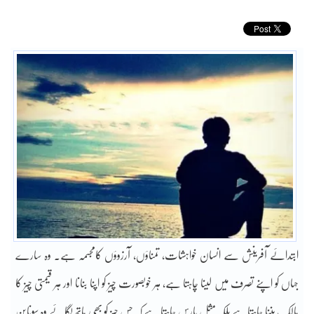
ابتدائے آفرینش سے انسان خواہشات، تمناؤں، آرزوؤں کامجسمہ ہے۔ وہ سارے
جہاں کو اپنے تصرف میں لینا چاہتا ہے، ہر خوبصورت چیز کو اپنا بنانا اور ہر قیمتی چیز کا
مالک بننا چاہتاہے بلکہ مثل پارس چاہتا ہے کہ جس چیز کو بھی ہاتھ لگائے وہ سونابن