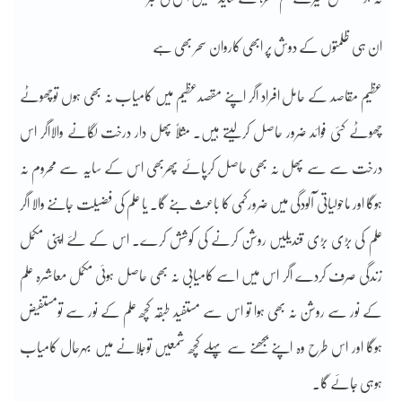
ان ہی ظلمتوں کے دوش پر ابھی کاروان سحر بھی ہے
عظیم مقاصد کے حامل افراد اگر اپنے مقصدعظیم میں کامیاب نہ بھی ہوں توچھوٹے
چھوٹے کئی فوائد ضرور حاصل کرلیتے ہیں۔ مثلاً پھل دار درخت لگانے والااگر اس
درخت سے سے پھل نہ بھی حاصل کرپائے پھربھی اس کے سایہ سے محروم نہ
ہوگا اور ماحولیاتی آلودگی میں ضرورکمی کا باعث بنے گا۔ یا علم کی فضیلت جاننے والا اگر
علم کی بڑی بڑی قندیلیں روشن کرنے کی کوشش کرے۔ اس کے لئے اپنی مکمل
زندگی صرف کردے اگر اس میں اسے کامیابی نہ بھی حاصل ہوئی مکمل معاشرہ علم
کے نور سے روشن نہ بھی ہوا تو اس سے مستفید طبقہ کچھ علم کے نور سے تومستفیض
ہوگا اور اس طرح وہ اپنے بجھنے سے پہلے کچھ شمعیں توجلانے میں بہرحال کامیاب
ہوہی جائے گا۔