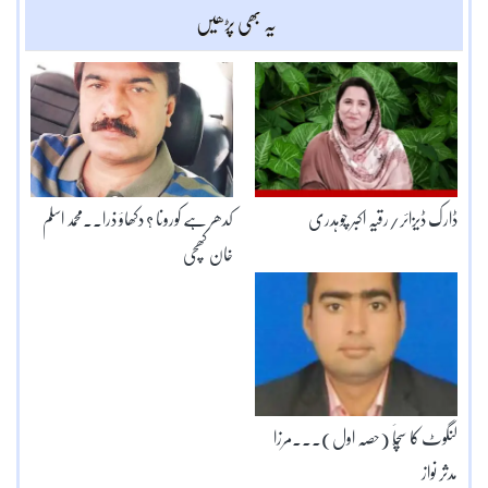
یہ بھی پڑھیں
ڈارک ڈیزائر/رقیہ اکبر چوہدری
کدھر ہے کورونا ؟ دکھاؤ ذرا۔۔محمد اسلم
خان کھچی
لنگوٹ کا سُچّاَ (حصہ اول)۔۔۔مرزا
مدثر نواز