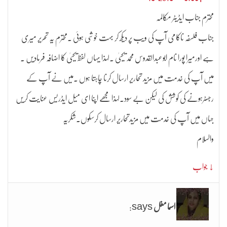
محترم جناب ایڈیٹر مکالمہ
جناب فلسفہ ناکامی آپ کی ویب پر دیکھ کر بہت خوشی ہوئی ۔محترم یہ تحریر میری
ہے اورمیرا پورا نام ابوعبدالقدوس محمد یحییٰ ۔لہذا یہاں لفظ یحییٰ کا اضافہ فرمادیں ۔
میں آپ کی خدمت میں مزید تحاریر ارسال کرنا چاہتا ہوں ۔میں نے آپ کے
رجسٹرہونے کی کوشش کی لیکن بے سود۔لہذا مجھے اپنا ای میل ایڈریس عنایت کریں
جہاں میں آپ کی خدمت میں مزیدتحاریر ارسال کرسکوں۔شکریہ
والسلام
↓ جواب
اسما مغل
says: