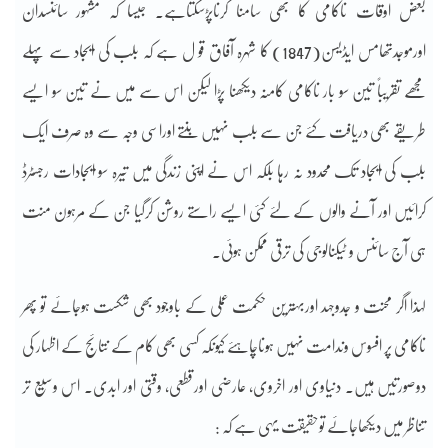
بعض اوقات ناکامی کا بھی سامنا کرناپڑسکتاہے۔ جیسا کہ مشہور سائنسدان
اورموجدتھامس ایڈیسن(1847) کا شہرہ آفاق قو ل ہے کہ بلب کی ایجاد سے پہلے
مجھے تقریباً تین سو بار ناکامی کامنہ دیکھنا پڑا لیکن اس سے میں نے تین سو ایسے
طریقے بھی دریافت کئے جن سے بلب نہیں بنتے اوراسی وجہ سے وہ صرف ایک
بلب کی ایجاد تک محدود نہ رہا بلکہ اس نے اپنی زندگی میں تیرہ سو ایجادات رجسٹرڈ
کرائیں اور آنے والوں کے لئے کئی ایسے راستے روشن کرگیا جن کے مرہون منت
ہی آج سائنس و ٹیکنالوجی کی ترقی ممکن ہوئی۔
لہذا اگر محنت و جدوجہد اوربہترین حکمت عملی کے باوجود بھی شکست ہوجائے تو پھر
ناکامی پر افسوس وندامت نہیں ہوناچاہئے کیونکہ کسی بھی کام کے نتائج کے اظہار کی
دوصورتیں ہیں۔ دنیاوی اور اخروی، عارضی اورقطعی، وقتی اور ابدی۔ اس وسیع تر
تناظر میں دیکھاجائے توحقیقت یہی ہے کہ :