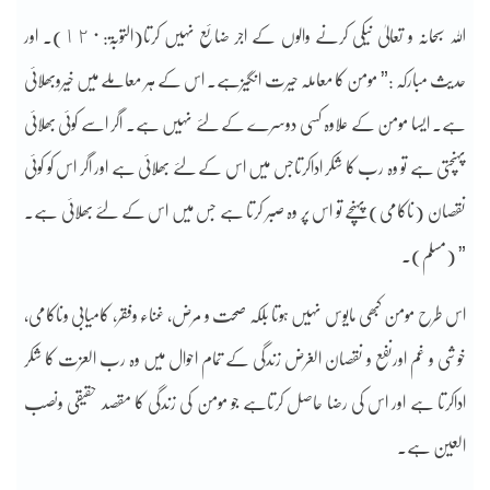
اللہ سبحانہ و تعالیٰ نیکی کرنے والوں کے اجر ضائع نہیں کرتا(التوبۃ:١٢٠)۔ اور
حدیث مبارکہ :” مومن کا معاملہ حیرت انگیزہے۔ اس کے ہر معاملے میں خیروبھلائی
ہے۔ ایسا مومن کے علاوہ کسی دوسرے کے لئے نہیں ہے۔ اگر اسے کوئی بھلائی
پہنچتی ہے تو وہ رب کا شکر اداکرتاجس میں اس کے لئے بھلائی ہے اور اگر اس کو کوئی
نقصان (ناکامی)پہنچے تو اس پر وہ صبر کرتا ہے جس میں اس کے لئے بھلائی ہے۔
” (مسلم)۔
اس طرح مومن کبھی مایوس نہیں ہوتا بلکہ صحت و مرض، غناء وفقر، کامیابی وناکامی،
خوشی و غم اورنفع و نقصان الغرض زندگی کے تمام احوال میں وہ رب العزت کا شکر
اداکرتا ہے اور اس کی رضا حاصل کرتاہے جو مومن کی زندگی کا مقصد حقیقی ونصب
العین ہے۔