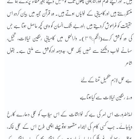
ہیں۔ اور اپنے قدم تودرکناراپنی پلکوں تک کو جنبش دیئے بغیرعنقاء پرندے ہما کے
منتظررہتے ہیں اورکامیابی کے خواہاں ہوتے ہیں۔ وہ قرآن مجید میں بیان کردہ اس
حقیقت کو فراموش کردیتے ہیں :اوربے شک انسان کو وہی کچھ حاصل ہوتا ہے جس
کی وہ کوشش کرے(النجم:٣٩)۔ دارالعمل میں کامیابی رنگین خیالات، تخیل،
سہانے خواب دیکھنے سے نہیں بلکہ عمل، جدوجہد اورکوشش سے ملتی ہے۔ بقول
شاعر
ہے عمل لازم تکمیل تمنا کے لئے
ورنہ رنگین خیالات سے کیاہوتاہے
لہذاضرورت اس امر کی ہے کہ خواہشات کے اس سیلاب کو عملی دھارے کارخ
دیاجائے۔ جب کسی کام کی ابتداء مقصود ہوتوپہلے اچھی طرح اس کے عملی خاکہ،