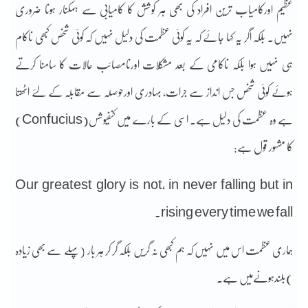
عظیم اورکامیاب ترین افراد کی بھی ہر کوشش کا کامیابی سے ہمکنار ہونا ضروری
نہیں۔ بلکہ اگر یہ کہا جائے کہ یہ کوئی عظمت کی دلیل نہیں کہ کوئی شخص کبھی ناکام
ہی نہیں ہوا بلکہ ناکامی کے بعد مشکلات اورنامصائب حالات کا سامنا کرتے
ہوئے کوئی شخص جس انداز سے جرات، بہادری اورحوصلہ سے مقابلہ کے لئے اٹھتا
ہے وہ عظمت کی دلیل ہے۔ اسی کے بارے میں کنفیوشس(Confucius)
کا مشہور قول ہے:
Our greatest glory is not, in never falling but in
rising every time we fall.
ہماری عظمت اس میں نہیں کہ ہم کبھی نہ گریں بلکہ گر کر ہر بار (پہلے سے بھی زیادہ
)بلندہونےمیں ہے۔