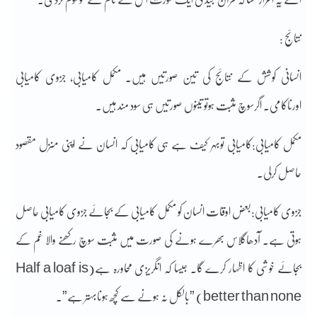
نتائج :
انسانی کوشش کے نتائج کی تین صورتیں ہیں۔ مکمل کامیابی، جزوی کامیابی
اورناکامی۔ اگرسوچ مثبت ہوتو تینوں صورتیں ہی سود مند ہیں۔
مکمل کامیابی:کامیابی توبہر کیف ہے ہی کامیابی کہ انسان نے اپنی منزل مقصود
حاصل کرلی۔
جزوی کامیابی:بعض اوقات انسان کو مکمل کامیابی کے بجائے جزوی کامیابی حاصل
ہوتی ہے۔ آدھاگلاس بھرے ہونے کی صورت میں مثبت سوچ رکھنے والا غم کے
بجائے خوشی کا اظہار کرے گا۔ جیسا کہ انگریزی محاورہ ہے(Half a loaf is
better than none) ”بالکل نہ ہونے سے کچھ ہونابہتر ہے”۔