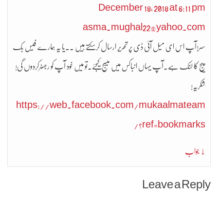
December 18, 2018 at 6:11 pm
asma.mughal22@yahoo.com
سر!آپ اس ای میل آئی ڈی پر تحریر ارسال کرسکتے ہیں ۔۔یا یہ ہمارے فیس بک
پیج کا لنک ہے۔آپ یہاں انباکس میں میسج کیجئے۔تو میں خود آپ کو رجسٹرکردوں گی!
شکریہ!
https://web.facebook.com/mukaalmateam
/?ref=bookmarks
↓ جواب
Leave a Reply