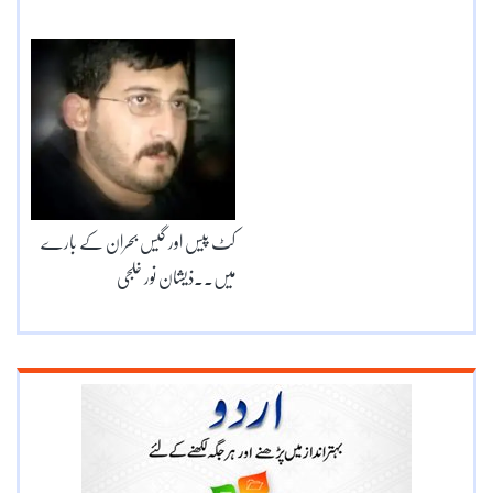
کٹ پیس اور گیس بحران کے بارے
میں۔۔ذیشان نور خلجی