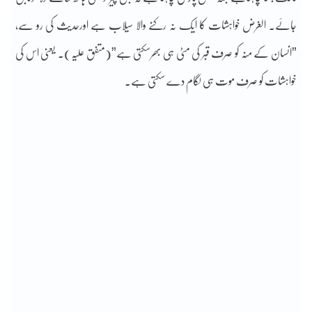
جائے۔ الغرض خواہشات کا ایک نہ رکنے والا سیلاب ہے اورحدیث کی رو سے،
”انسان کے منہ کو صرف قبر کی مٹی ہی بھرسکتی ہے”(متفق علیہ)۔ یعنی اس کی
خواہشات کو صرف موت ہی لگام دے سکتی ہے۔