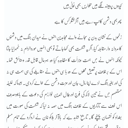
کپڑوں پر پیوند لگے ہیں تلواریں بھی ٹوٹی ہیں
پھربھی دشمن کانپ رہے ہیں آخرلشکرکس کا ہے
زخموں کے نشان بدن پر سجانے والے مجاہدین جنہوں نے میدان جنگ میں دشمنوں
کا مردانہ وار مقابلہ کیا، اگریہ شکست بھی کھاجاتے تو بھی انہیں موردالزام نہ ٹھہرایا جاتا
کیونکہ انہوں نے جس ہمت وجرأت کا مظاہرہ کیا وہ بہرحال قابل قدر وستائش تھا۔
اس کے برخلاف پرتعیش محلوں کے وہ باسی جنہوں نے مقابلے کی ہی ہمت ہی نہ
کی اور بغیر جنگ لڑے اپنا مال، جان اورعزت دشمن کے حوالے کردی۔ جیسا کہ خلیفہ
مستعصم جس نے تین لاکھ کی فوج اورجلال الدین خوارزم کی دعوت کے باجودصرف
اس خوف سے تاتاریوں کے خلاف جنگ میں حصہ نہ لیا کہ شکست کی صورت میں
بغداد کو نقصان پہنچے گا۔ تاریخ شاہد ہے کہ بالآخر ہلاکو خان نے اردگرد کے تمام مسلم