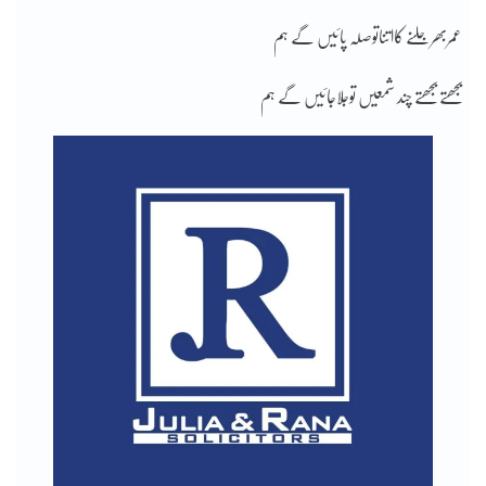
عمربھرجلنے کااتناتوصلہ پائیں گے ہم
بجھتے بجھتے چند شمعیں توجلاجائیں گے ہم