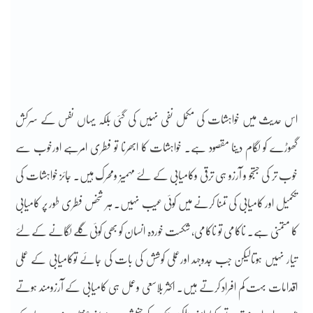
اس حدیث میں خواہشات کی مکمل نفی نہیں کی گئی بلکہ یہاں نفس کے سرکش
گھوڑے کو لگام دینا مقصود ہے۔ خواہشات کا ابھرنا تو فطری امرہے اورخوب سے
خوب تر کی جستجو و آرزو ہی ترقی وکامیابی کے لئے مہمیز ومحرک ہیں۔ جائز خواہشات کی
تکمیل اور کامیابی کی تمنا کرنے میں کوئی عیب نہیں۔ ہر شخص فطری طور پر کامیابی
کا متمنی ہے۔ ناکامی تو ناکامی، شکست خوردہ انسان کو بھی کوئی گلے لگانے کے لئے
تیار نہیں ہوتالیکن جب جدوجہد اورعملی کوشش کی بات کی جائے توکامیابی کے عملی
اقدامات بہت کم افراد کرتے ہیں۔ اکثر بلاسعی وعمل ہی کامیابی کے آرزومند ہوتے