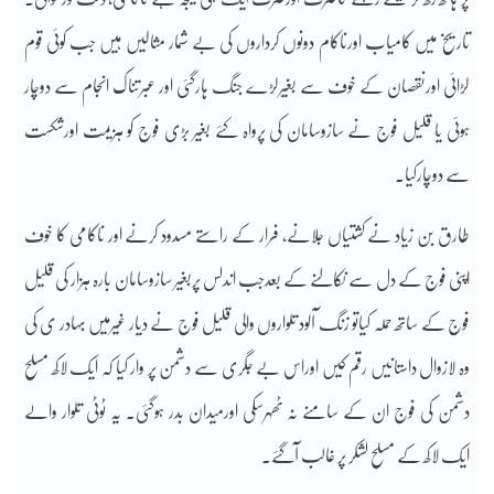
تاریخ میں کامیاب اورناکام دونوں کرداروں کی بے شمار مثالیں ہیں جب کوئی قوم
لڑائی اورنقصان کے خوف سے بغیرلڑے جنگ ہارگئی اور عبرتناک انجام سے دوچار
ہوئی یا قلیل فوج نے سازوسامان کی پرواہ کئے بغیر بڑی فوج کو ہزیمت اورشکست
سے دوچارکیا۔
طارق بن زیاد نے کشتیاں جلانے، فرار کے راستے مسدود کرنے اور ناکامی کا خوف
اپنی فوج کے دل سے نکالنے کے بعدجب اندلس پربغیر سازوسامان بارہ ہزار کی قلیل
فوج کے ساتھ حملہ کیاتو زنگ آلود تلواروں والی قلیل فوج نے دیار غیرمیں بہادر ی کی
وہ لازوال داستانیں رقم کیں اوراس بے جگری سے دشمن پر وار کیا کہ ایک لاکھ مسلح
دشمن کی فوج ان کے سامنے نہ ٹھہرسکی اورمیدان بدر ہوگئی۔ یہ ٹوٹی تلوار والے
ایک لاکھ کے مسلح لشکر پر غالب آگئے۔