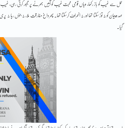
عمل سے غیب کو باز رکھا، وہاں قومی محبت غیب کو آہیں بھرنے پر مجبور کرتی رہی، غیب نوحو
عہد و پیمان کو نہ توڑ سکتا تھا اور نہ انحراف کرسکتا تھا۔ پھر داغ مفارقت ملا، نہ جنوں رہ
گیا۔