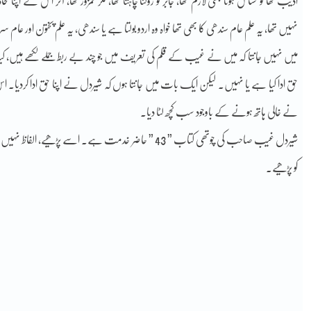
ادیب تھا تو حساس ہونا بھی لازم تھا، جابر کو روکنا چاہتا تھا، مگر کمزور تھا، آخر اس نے اپنا مح
نہیں تھا، یہ علم عام سندھی کا بھی تھا خواہ وہ اردو بولتا ہے یا سندھی، یہ علم پختون اور عام سر
میں نہیں جانتا کہ میں نے غیب کے قلم کی تعریف میں جو چند بے ربط جملے لکھے ہیں، 
حق ادا کیا ہے یا نہیں۔ لیکن ایک بات میں جانتا ہوں کہ شیردل نے اپنا حق ادا کردیا۔ 
نے خالی ہاتھ ہونے کے باوجود سب کچھ لٹا دیا۔
شیردل غیب صاحب کی چوتھی کتاب ” 43 ” حاضر خدمت ہے۔ اسے 
کو پڑھیے۔