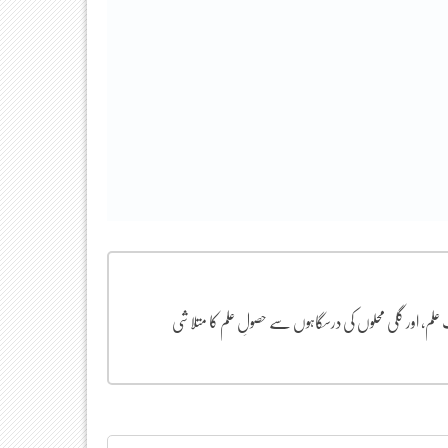
ب علم، اور گلی محلوں کی درسگاہوں سے حصولِ علم کا متلاشی