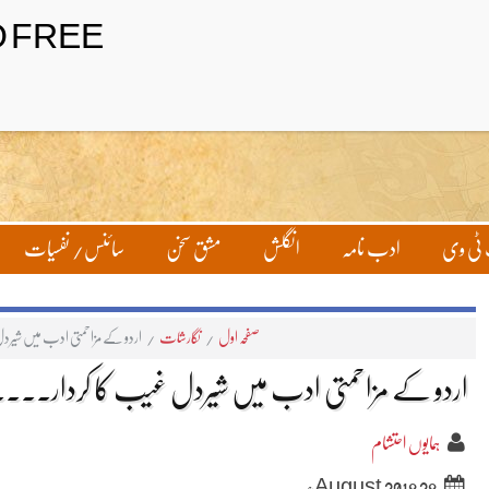
تحریر بھیجیں
لاگ ان
ٹی وی
ادب نامہ
انگلش
مشق سخن
سائنس/ نفسیات
صفحہ اول
/
نگارشات
/
اردو کے مزاحمتی ادب میں شیردل
اردو کے مزاحمتی ادب میں شیردل غیب کا کردار۔۔۔۔ہ
ہمایوں احتشام
28 August 2018ء