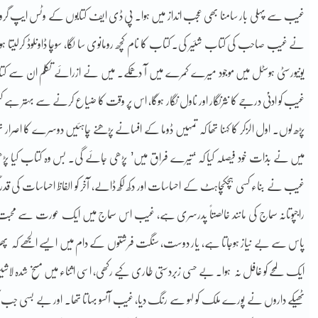
غیب سے پہلی بار سامنا بھی عجب انداز میں ہوا۔ پی ڈی ایف کتابوں کے وٹس ایپ گر
نے غیب صاحب کی کتاب شئیر کی۔ کتاب کا نام کچھ رومانوی سا لگا، سوچا ڈاونلوڈ کرلیتا ہو
یونیورسٹی ہوسٹل میں موجود میرے کمرے میں آ دھمکے۔ میں نے ازرائے تکلم ان سے کتاب
غیب کو ادنیٰ درجے کا نثرنگار اور ناول نگار ہوگا، اس پر وقت کا ضیاع کرنے سے بہتر ہے کسی 
پڑھ لوں۔ اول الزکر کا کہنا تھا کہ تمہیں ڈوما کے افسانے پڑھنے چاہئیں دوسرے کا اصرار ت
میں نے بذات خود فیصلہ کیا کہ ‘تیرے فراق میں’ پڑھی جائے گی۔ بس وہ کتاب کیا پڑھی،
غیب نے بناء کسی ہچکچاہٹ کے احساسات اور دکھ لکھ ڈالے، آخر کو الفاظ احساسات کی قدر
راجپوتانہ سماج کی مانند خالصتاً پدرسری ہے، غیب اس سماج میں ایک عورت سے محبت 
پاس سے بے نیاز ہوجاتا ہے، یار دوست، سنگت فرشتوں کے دام میں ایسے الجھے کہ پ
ایک لمحے کو غافل نہ ہوا۔ بے حسی زبردستی طاری کیے رکھی، اسی اثناء میں مسخ شدہ لاش
ٹھیکے داروں نے پورے ملک کو لہو سے رنگ دیا، غیب آنسو بہاتا تھا۔ اور بے بسی جب آخری