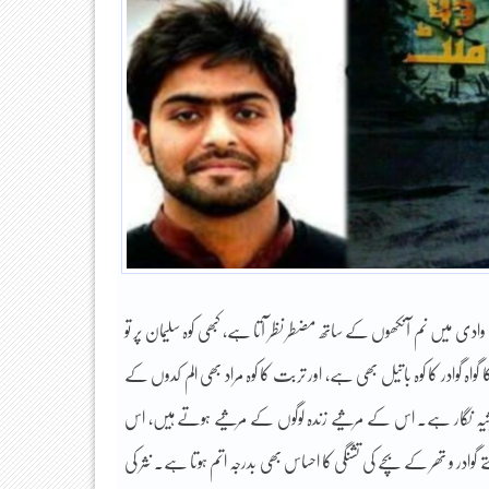
وادی میں نم آنکھوں کے ساتھ مضطر نظر آتا ہے، کبھی کوہ سلیمان پر تو
اہ گوادر کا کوہ باتیل بھی ہے، اور تربت کا کوہ مراد بھی الم کدوں کے
یہ نگار ہے۔ اس کے مرثیے زندہ لوگوں کے مرثیے ہوتے ہیں، اس
ادر و تھر کے بچے کی تشنگی کا احساس بھی بدرجہ اتم ہوتا ہے۔ نثر کی