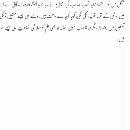
شکل میں نوحہ لکھنا شاید غیب صاحب کی اختراع ہے، یا شاید اکتشافات زندگانی نے اسے
ہیں، وطن کے قریہ قریہ، گلی گلی، کوچہ کوچہ سے واقف ہیں، ویسے ہی جیسے مستیں توکل
تسکین میں روند ڈالا، مگر وہ غاصب نہیں تھا۔ وہ بھی علم کا متلاشی تھا ویسے ہی جیس
ہیں۔