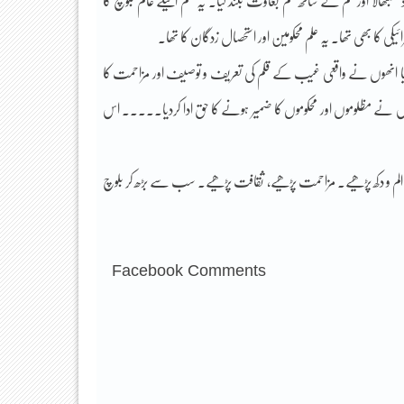
اذ سبنھالا اور قلم کے ساتھ علم بغاوت بلند کیا۔ یہ علم اکیلے عام بلوچ کا
ائیکی کا بھی تھا۔ یہ علم محکومین اور استحصال زدگان کا تھا۔
کیا انھوں نے واقعی غیب کے قلم کی تعریف و توصیف اور مزاحمت کا
اس نے مظلوموں اور محکوموں کا ضمیر ہونے کا حق ادا کردیا۔۔۔۔۔ اس
پڑھیے، الفاظ نہیں الم و دکھ پڑھیے۔ مزاحمت پڑھیے، ثقافت پڑھیے۔ سب سے بڑھ کر بلوچ
Facebook Comments