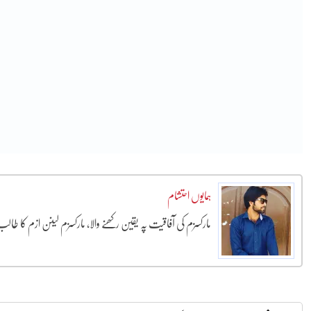
ہمایوں احتشام
مارکسزم کی آفاقیت پہ یقین رکھنے والا، مارکسزم لینن ازم کا طال