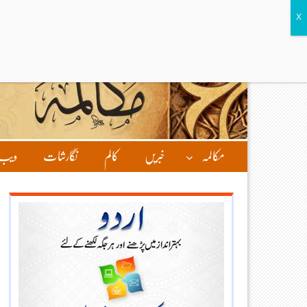
مکالمہ
خبریں
کالم
نگارشات
ویب 