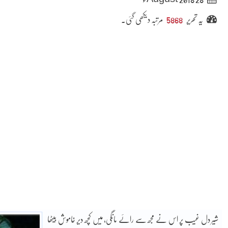
یہ تحریر
5868
مرتبہ دیکھی گئی۔
شیر دل غیب پر اس نے مجھ سے رائے مانگی، میں کچھ دیر خاموش بیٹھا