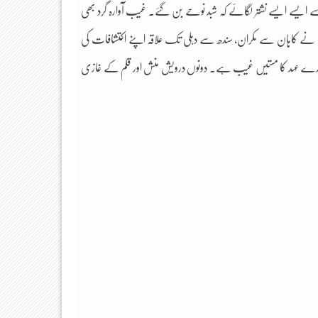
 ایسے ایسے نشتر لگائے کہ شبد نوحے بن گئے۔ غیب آوارہ گرد بھی
ی نے کاہان سے مکران، سندھ سے دہلی تک علاقہ اپنے اکتشافات کی
ے ہمارے عہد کا مستیں غیب ہے۔ دونوں درویش منش اور قلم کے غازی