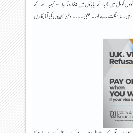
ں کو دل میں چھپائے بیابانوں میں بیٹھا روتا رہا۔ وہ محبوبہ سے کیے
ا نہ پری رہی۔ نہ سنگت رہے اور نہ عشق ۔۔۔۔ وطن بھیڑیوں کی آماجگاہ بن