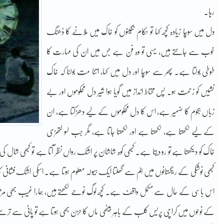
رہا۔
دل میں سوچا زیادہ کچھ کہا تو حکام نگینوں کو خاک میں ملانے کا ڈھنگ
خوب سے جانتے ہیں، یہی تو وہ فن ہے جس میں ان کی مہارت کا
طوطی بولتا ہے۔ پھر سے سوچا اور دل میں کہا، اتنا مت بولنا کہ خاک
نشیں کو زحمت ہو۔ پس محتاط انداز میں گویا ہوا شیر دل محکوموں اور بے
زباں ہجوم کا ضمیر ہے، اس کا دل محکوموں کے لیے دھڑکتا ہے، ان
کے لیے لکھتا ہے، لکھتا ہے اور لکھتا جاتا ہے، مگر جب لہو لتھڑی
خاک کو دیکھتا ہے تو رو دیتا ہے۔ کبھی کوہ شاشان پر اشک رواں نظر آتا ہے تو کبھی شال کی 
کبھی نوشکی کے ریگستانوں میں الم سے گھلتا ایک ہیولہ معلوم ہوتا ہے۔ اسکی اشک فشانی کا گو
اس باسی کے حال سے مکمل واقف ہے۔ کچھ لوگ نوحے لکھتے ہیں، ہمارا غیب بھی مرث
کے نوحوں میں کراچی پریس کلب کے باہر بیٹھی ماں کا حزن بھی ہوتا ہے تو پانی سے ترستے گو