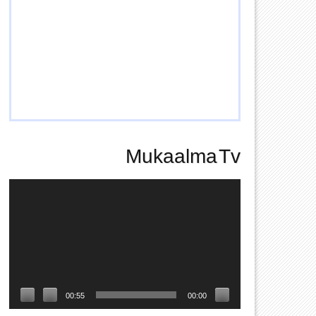
Mukaalma Tv
Video
Player
00:55
00:00