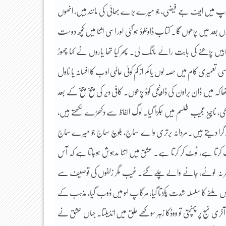
وپ میں ایف جے فیضی، جو میرے بڑے بھائی کی مانند ہیں، انھوں
ں بعد میں پڑھوں گا۔ کتاب ڈاونلوڈ ہوگئی اور اسی اثنا میں کچھ دوست
یں پڑھنے کی بابت رائے مانگ لی۔ پھر کیا تھا یاروں نے کہا چھوڑ
تعمیری کام میں حصہ لوں یا کم از کم کوئی عالمی ادب کا افسانہ یا ناول
ھا کہ میں ڈان براون کی ڈاونچی کوڈ پڑھوں۔ کافی دیر کی چخ چخ کے بعد
 ناچیز عجیب طلسم میں جکڑا گیا۔ لوگ الفاظ سے دکھڑے لکھتے ہیں،
 گرا دیتے ہیں۔ مردانہ برتری والے سماج، بلوچ سماج جو میرے سماج
کرتا ہے، ٹوٹ کر کرتا ہے۔ عشق میں اتنا مدہوش ہوجاتا ہے کہ آس
ھر نہ لوٹے، جانے والے چلے گئے۔ غیب مگر زلفوں کی توصیف سے
یں ملنے کا سلسلہ شدت پکڑتا گیا، مرگاپ لہو میں ڈوب گیا، مذہب کے
 نہج پر پہنچتی تو ووڈکا زہر سوکھے حلق میں انڈیلتا۔ جہاں عشق نے