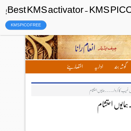
رجسٹر
Friday، 7 August 2026ء
KMS PICO FREE
گوشہ ہند
اداریہ
اختصاریئے
 غیب کا کردار۔۔۔۔ہمایوں احتشام
مایوں احتشام