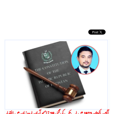
آئین پاکستان 1973 میں اب تک کی گئی 25 ترامیم آسان اردو زبان میں اختصار