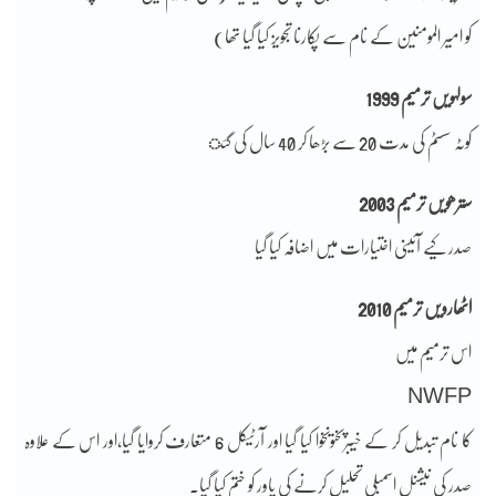
کو امیر المومنین کے نام سے پکارنا تجویز کیا گیا تھا)
سولہویں ترمیم 1999
کوٹہ سسٹم کی مدت 20 سے بڑھا کر 40 سال کی گئ
سترھویں ترمیم 2003
صدر کیے آئینی اختیارات میں اضافہ کیا گیا
اٹھارویں ترمیم 2010
اس ترمیم میں
NWFP
کا نام تبدیل کر کے خیبرپختونخوا کیا گیا اور آرٹیکل 6 متعارف کروایا گیا،اور اس کے علاوہ
صدر کی نیشنل اسمبلی تحلیل کرنے کی پاور کو ختم کیا گیا۔