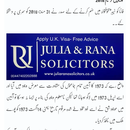
فاٹا کو خیبر پختونخواہ میں ضم کرنےکے لئے صدر نے 31 مئ 2018 کو سمری پر دستخط
کئے..
واضح رہے کہ 1973 کا آئین تمام جماعتوں کی مشاورت سے معرضِ وجود میں آیا اور
اسے اپریل 1973 میں لاگو ہوجانا تھا لیکن نامعلوم وجوہ کی بناء پر ایسا نہ ہوسکا تو آئین
میں موجود شق نے اسے خود بخود طے شدہ مرقوم تاریخ یعنی 14اگست 1973 کو پورے
ملک میں نافذ کردیا۔