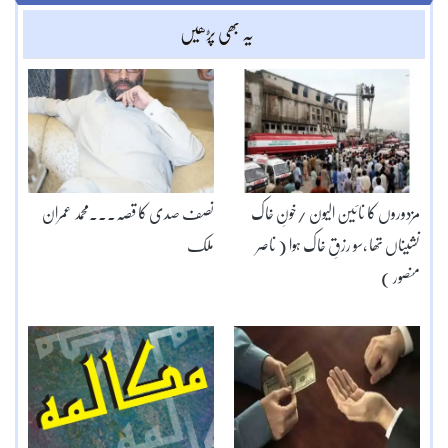
یہ بھی پڑھیں
مزدوروں کا نائین الیون /خونِ خاک
نصف صدی کا قصہ۔۔۔محمد عمران
نشیناں تھا ,سو رزقِ خاک ہوا ( ناصر
ملک
منصور )