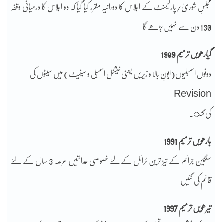
مجلسِ شوریٰ/پارلیمنٹ کے اجلاس کا دورانیہ مقرر کیا گیا کہ دو اجلاس کا درمیانی وقفہ
130 دن سے نہیں بڑھے گا
گیارھویں ترمیم 1989
دونوں اسمبلیوں(ایونِ بالا و زیریں یعنی نیشنل اسمبلی و سینیٹ) میں سیٹوں کی
Revision
کی گئ۔
بارھویں ترمیم 1991
سنگین جرائم کے تیز ترین ٹرائل کے لئے خصوصی عدالتیں عرصہ 3 سال کے لئے
قائم کی گئیں
تیرھویں ترمیم 1997