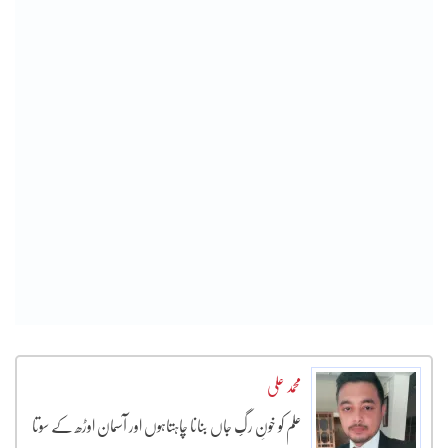
محمد علی
علم کو خونِ رگِِِ جاں بنانا چاہتاہوں اور آسمان اوڑھ کے سوتا