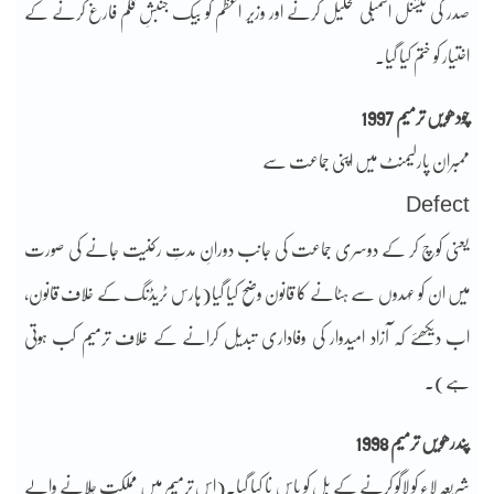
صدر کی نیشنل اسمبلی تحلیل کرنے اور وزیر اعظم کو بیک جنبشِ قلم فارغ کرنے کے
اختیار کو ختم کیا گیا۔
چودھویں ترمیم 1997
ممبران پارلیمنٹ میں اپنی جماعت سے
Defect
یعنی کوچ کر کے دوسری جماعت کی جانب دورانِ مدتِ رکنیت جانے کی صورت
میں ان کو عہدوں سے ہٹانے کا قانون وضح کیا گیا(ہارس ٹریڈنگ کے خلاف قانون،
اب دیکھئے کہ آزاد امیدوار کی وفاداری تبدیل کرانے کے خلاف ترمیم کب ہوتی
ہے)۔
پندرھویں ترمیم 1998
شریعہ لاء کو لاگو کرنے کے بل کو پاس نا کیا گیا۔(اس ترمیم میں مملکت چلانے والے