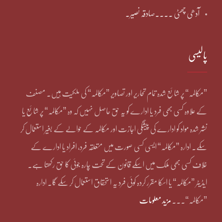
آدھی چھٹی ۔۔۔۔صادقہ نصیر۔
پالیسی
”مکالمہ“ پر شائع شدہ تمام تحاریر اور تصاویر ”مکالمہ“ کی ملکیت ہیں۔ مصنف
کے علاوہ کسی بھی فرد یا ادارے کو یہ حق حاصل نہیں کہ وہ ”مکالمہ“ پر شائع یا
نشر شدہ مواد کو ادارے کی پیشگی اجازت اور مکالمہ کے حوالے کے بغیر استعمال کر
سکے۔ ادارہ ”مکالمہ“ ایسی کسی صورت میں متعلقہ فرد، افراد یا ادارے کے
خلاف کسی بھی ملک میں اسکے قانون کے تحت چارہ جوئی کا حق رکھتا ہے۔
ایڈیٹر ”مکالمہ“ یا اسکا مقرر کردہ کوئی فرد یہ استحقاق استعمال کر سکے گا۔ ادارہ
”مکالمہ“۔۔۔
مزید معلومات