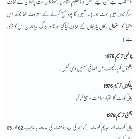
کا مطلب ہے کسی ایسے شخص کو نامعلوم مقام پر رکھنا جو ریاست پاکستان کے خلاف
سرگرمیوں میں ملوث ہو۔(یہ آئین کا چہرہ مسخ کرنے کے مترادف تھا کیونکہ اس
ہتھیارکا استعمال ارکانِ پارلیمان کے خلاف کیا گیا اور نامور بزرگ سیاستدان اس کا شکار
بنے)
چوتھی ترمیم 1975
اقلیتوں کو پارلیمنٹ میں اضافی سیٹیں دی گئیں۔
پانچویں ترمیم 1976
ہائی کورٹ کا اختیار سماعت وسیع کیا گیا
چھٹی ترمیم 1976
ہائی کورٹ اور سپریم کورٹ کے ججز کی ریٹائرڈمنٹ کی مدت بالترتیب 62 اور 65