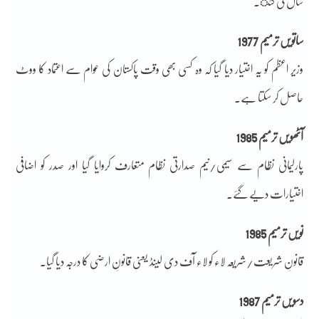
سال کی گئ۔
ساتویں ترمیم 1977
وزیر اعظم کو یہ اختیار دیا گیا کہ وہ کسی بھی وقت پاکستان کی عوام سے اعتماد کا ووٹ
حاصل کر سکتا ہے۔
آٹھویں ترمیم 1985
پارلیمانی نظام سے سیمی/نیم صدارتی نظام متعارف کروایا گیا اور صدر کو اضافی
اختیارات دیے گئے۔
نویں ترمیم 1985
قانونِ شریعت/شریعہ لاء کو لاء آف دی لینڈ یعنی قانونِ ارضی کا درجہ دیا گیا۔
دسویں ترمیم 1987