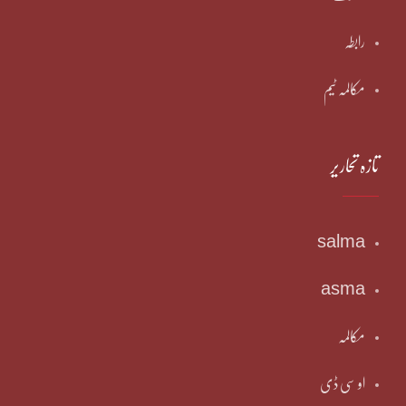
رابطہ
مکالمہ ٹیم
تازہ تحاریر
salma
asma
مکالمہ
او سی ڈی