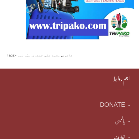
قانون
,
محمد علی جعفری
,
مکالمہ
Tags:-
اہم روابط
DONATE
پالیسی
تعارف