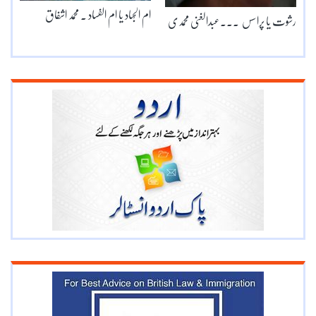
ام الجہاد یا ام الفساد ۔ محمد اشفاق
رشوت یا پراسس ۔۔۔عبدالغنی محمدی