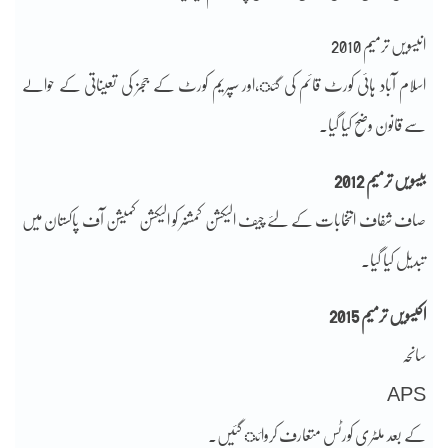
انیسویں ترمیم 2010
اسلام آباد ہائی کورٹ قائم کی گئ،اور سپریم کورٹ کے ججز کی تعیناتی کے حوالے
سے قانون وضح کیا گیا۔
بیسویں ترمیم 2012
صاف شفاف انتخابات کے لئے چیف الیکشن کمشنر کو الیکشن کمیشن آف پاکستان میں
تبدیل کیا گیا۔
اکیسویں ترمیم 2015
سانحہ
APS
کے بعد ملٹری کورٹس متعارف کروائ گئیں۔