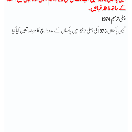
کے ساتھ ملاحظہ فرمائیں۔
پہلی ترمیم 1974
آئین پاکستان 1973 کی پہلی ترمییم میں پاکستان کے حدود اربع کا دوبارہ تعین کیا گیا