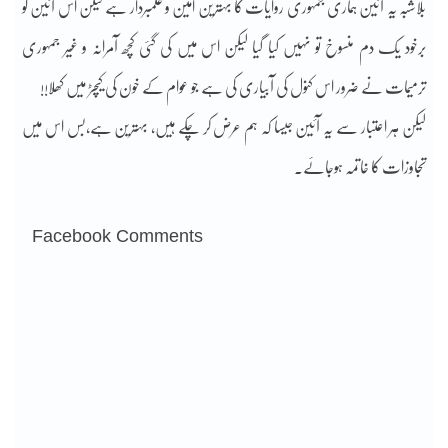
بلاشبہ یہ آئین ہماری جمہوری روایات کا بہترین امین و علمبردار ہے لیکن اس آئین کو
برخود یک دم منسوخ تو نہیں کیا گیا لیکن اس میں کی گئی کچھ آمرانہ و غیر جمہوری
ترمیمات نے ضرور اس کنول کی آبیاری کی ہے جو عوام کے خون کی کیچڑ میں کھلا!!
لیکن ہر اعتبار سے یہ آئین جیسا کہ ہم عرض کر چکے ہیں، بہترین ہے،بس اس میں
تجاوزات کا خاتمہ ہوجائے۔
Facebook Comments