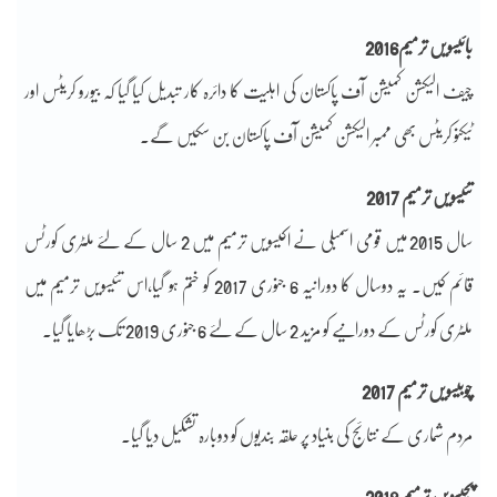
بائیسویں ترمیم2016
چیف الیکشن کمیشن آف پاکستان کی اہلیت کا دائرہ کار تبدیل کیا گیا کہ بیورو کریٹس اور
ٹیکنو کریٹس بھی ممبر الیکشن کمیشن آف پاکستان بن سکیں گے۔
تئیسویں ترمیم 2017
سال 2015 میں قومی اسمبلی نے اکیسویں ترمیم میں 2 سال کے لئے ملٹری کورٹس
قائم کیں۔ یہ دوسال کا دورانیہ 6 جنوری 2017 کو ختم ہو گیا،اس تئیسویں ترمیم میں
ملٹری کورٹس کے دورانیے کو مزید 2 سال کے لئے 6 جنوری 2019 تک بڑھایا گیا۔
چوبیسویں ترمیم 2017
مردم شماری کے نتائج کی بنیاد پر حلقہ بندیوں کو دوبارہ تشکیل دیا گیا۔
پچیسویں ترمیم 2018