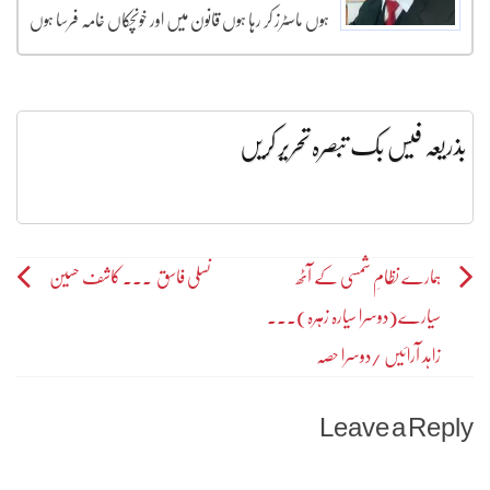
ہوں ماسٹرز کر رہا ہوں قانون میں اور خونچکاں خامہ فرسا ہوں
بذریعہ فیس بک تبصرہ تحریر کریں
Post
ہمارے نظامِ شمسی کے آٹھ
نسلی فاسق ۔۔۔ کاشف حسین
سیارے(دوسرا سیارہ زہرہ)۔۔۔
navigation
زاہد آرائیں /دوسرا حصہ
Leave a Reply