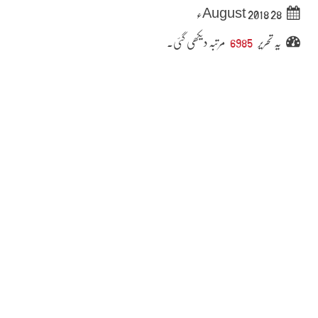
28 August 2018ء
یہ تحریر
6985
مرتبہ دیکھی گئی۔