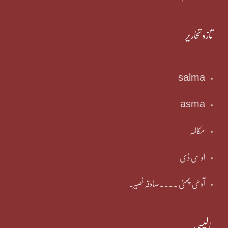
تازہ تحاریر
salma
asma
مکالمہ
او سی ڈی
آدھی چھٹی ۔۔۔۔صادقہ نصیر۔
پالیسی