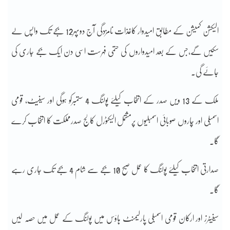
الیکشن کمیشن کے مطابق امیدوار کاغذات نامزدگی آج دوپہر12 بجے تک واپس لے
سکیں گے،جس کے بعد امیدواروں کی حتمی فہرست اسی دن ایک بجے جاری کی
جائے گی۔
ملک کے 13 ویں صدر کے انتخاب کیلئے پولنگ 4 ستمبرکو ہوگی اور سینیٹ، قومی
اسمبلی اور چاروں صوبائی اسمبلیوں پرمشتمل الیکٹورل کالج صدرمملکت کا انتخاب کرے
گا۔
صدارتی انتخاب کیلئے پولنگ کا عمل صبح 10 بجے سے شام 4 بجے تک جاری رہے
گا۔
سینیٹرز اور ارکان قومی اسمبلی پارلیمنٹ ہاؤس میں پولنگ کے عمل میں حصہ لیں