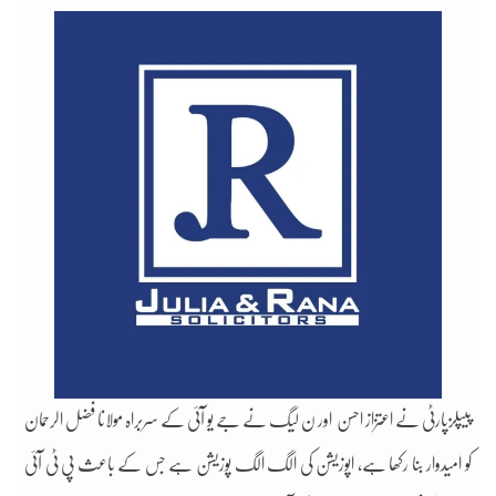
پیپلزپارٹی نے اعتزاز احسن اور ن لیگ نے جے یو آئی کے سربراہ مولانا فضل الرحمان
کو امیدوار بنا رکھا ہے، اپوزیشن کی الگ الگ پوزیشن ہے جس کے باعث پی ٹی آئی