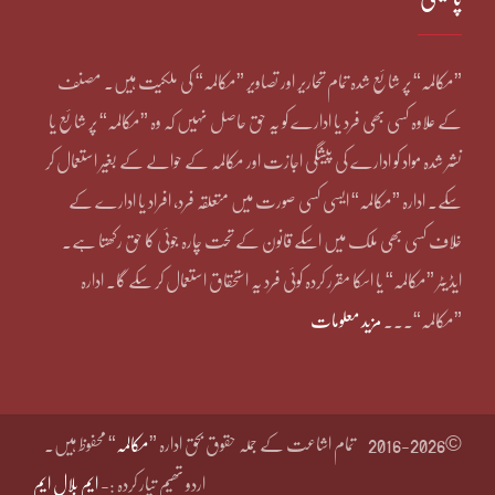
”مکالمہ“ پر شائع شدہ تمام تحاریر اور تصاویر ”مکالمہ“ کی ملکیت ہیں۔ مصنف
کے علاوہ کسی بھی فرد یا ادارے کو یہ حق حاصل نہیں کہ وہ ”مکالمہ“ پر شائع یا
نشر شدہ مواد کو ادارے کی پیشگی اجازت اور مکالمہ کے حوالے کے بغیر استعمال کر
سکے۔ ادارہ ”مکالمہ“ ایسی کسی صورت میں متعلقہ فرد، افراد یا ادارے کے
خلاف کسی بھی ملک میں اسکے قانون کے تحت چارہ جوئی کا حق رکھتا ہے۔
ایڈیٹر ”مکالمہ“ یا اسکا مقرر کردہ کوئی فرد یہ استحقاق استعمال کر سکے گا۔ ادارہ
”مکالمہ“۔۔۔
مزید معلومات
©2016-2026
تمام اشاعت کے جملہ حقوق بحق ادارہ ”
مکالمہ
“ محفوظ ہیں۔
اردو تھیم تیار کردہ :-
ایم بلال ایم