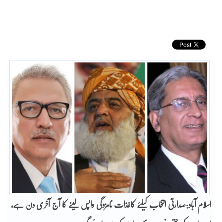
اسلام آباد:صدارتی انتخاب کیلئے کاغذات نامزدگی واپس لینے کا آج آخری دن ہے،