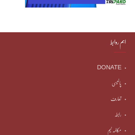
اہم روابط
DONATE
پالیسی
تعارف
رابطہ
مکالمہ ٹیم