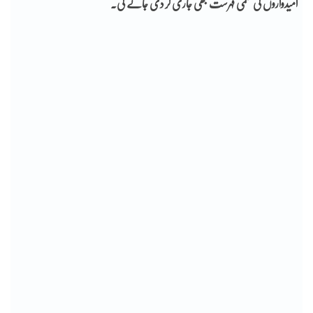
امیدواروں کی حتمی فہرست بھی جاری کر دی جائے گی۔