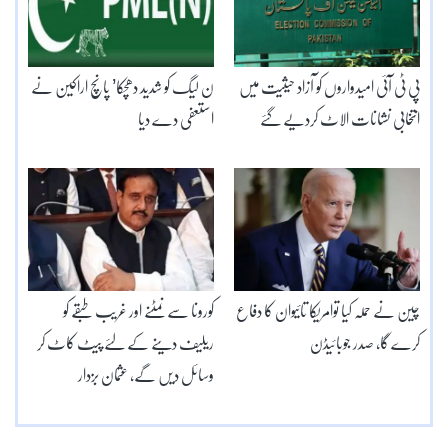
پی ٹی آئی امیدواروں کو آزاد حیثیت میں
ن لیگ کو شدید دھچکا’ پانچ اراکین نے
انتخابی نشانات الاٹ کردیے گئے
استعفی دے دیا
چین نے حملہ کیا توامریکا تائیوان کا دفاع
کورونا سے نمٹنے اور غریب طبقے کو
کرے گا، صدر جوبائیڈن
ریلیف دینے کے لئے پیٹ کاٹ کر
وسائل دیں گے، عثمان بزدار