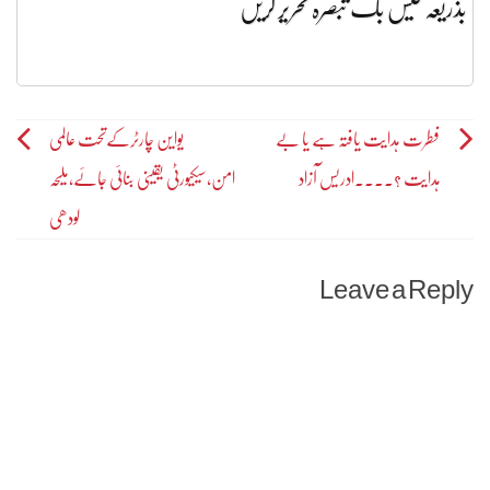
بذریعہ فیس بک تبصرہ تحریر کریں
Post
فطرت ہدایت یافتہ ہے یا بے
یواین چارٹرکےتحت عالمی
ہدایت ؟۔۔۔۔ادریس آزاد
امن،سیکیورٹی یقینی بنائی جائے،ملیحہ
navigation
لودھی
Leave a Reply