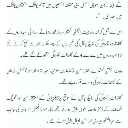
گے جبکہ ارکان صوبائی اسمبلی اپنی متعلقہ اسمبلیوں میں قائم پولنگ اسٹیشنز پرپولنگ
میں حصہ لیں گے۔
اس سے قبل گزشتہ روز چیف الیکشن کمشنر سردار محمد رضا نے صدارتی امیدواروں کے
کاغذات نامزدگی کی جانچ پڑتال کی تھی جس کے بعد ملک بھر سے جمع کرائے گئے
12 امیدواروں میں سے سے 4 کے کاغذات نامزدگی منظور کئے گئے تھے۔
چیف الیکشن کمشنر نے اعتراز احسن، ڈاکٹرعارف علوی، امیر مقام اور مولانا فضل الرحمان
کے کاغذات نامزدگی درست قرار دیئے تھے۔
کاغذات نامزدگی کی جانچ پڑتال کے موقع پرپیپلزپارٹی کے اعتراز احسن اور تحریک
انصاف کے ڈاکٹر عارف علوی پیش ہوئے تھے جبکہ مولانا فضل الرحمان کی جانب
سے عبدالغفور حیدری اور احسن اقبال پیش ہوئے تھے۔