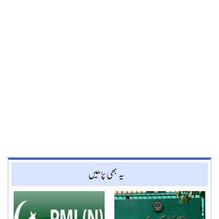
یہ بھی پڑھیں