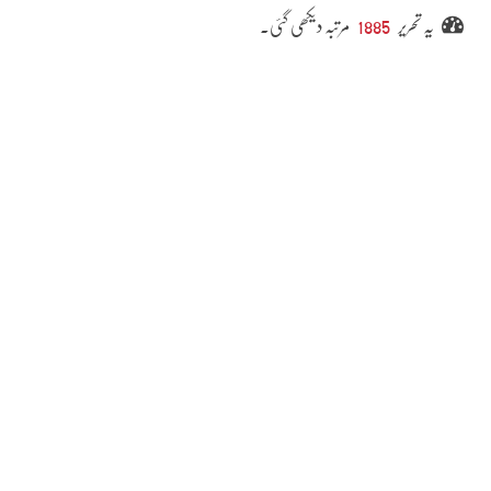
یہ تحریر
1885
مرتبہ دیکھی گئی۔