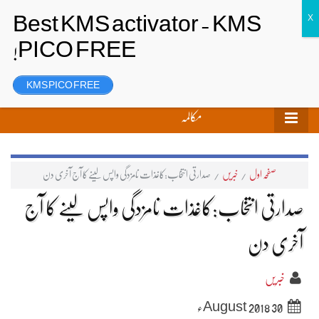
تحریر بھیجیں
لاگ ان
رجسٹر
KMS PICO FREE
مکالمہ
صفحہ اول
/
خبریں
/
صدارتی انتخاب:کاغذات نامزدگی واپس لینے کا آج آخری دن
صدارتی انتخاب:کاغذات نامزدگی واپس لینے کا آج
آخری دن
خبریں
30 August 2018ء