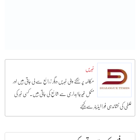
خبریں
مکالمہ پر لگنے والی خبریں دیگر زرائع سے لی جاتی ہیں اور
مکمل غیرجانبداری سے شائع کی جاتی ہیں۔ کسی خبر کی
غلطی کی نشاندہی فورا ایڈیٹر سے کیجئے